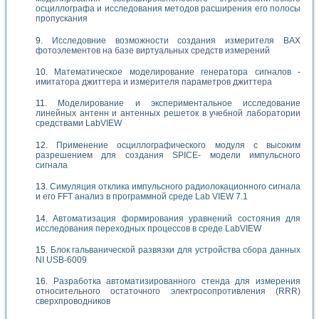
осциллографа и исследования методов расширения его полосы
пропускания
Исследовние возможности создания измерителя ВАХ
фотоэлементов на базе виртуальных средств измерений
Математическое моделирование генератора сигналов -
имитатора джиттера и измерителя параметров джиттера
Моделирование и экспериментальное исследование
линейных антенн и антенных решеток в учебной лаборатории
средствами LabVIEW
Применение осциллографического модуля с высоким
разрешением для создания SPICE- модели импульсного
сигнала
Симуляция отклика импульсного радиолокационного сигнала
и его FFT анализ в программной среде Lab VIEW 7.1
Автоматизация формирования уравнений состояния для
исследования переходных процессов в среде LabVIEW
Блок гальванической развязки для устройства сбора данных
NI USB-6009
Разработка автоматизированного стенда для измерения
относительного остаточного электросопротивления (RRR)
сверхпроводников