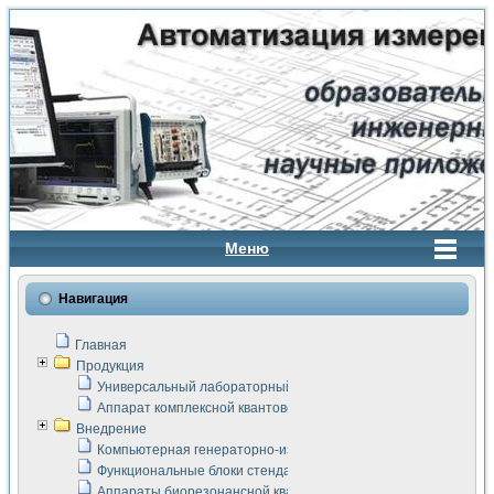
Меню
Навигация
Главная
Продукция
Универсальный лабораторный стенд "Сигнал-USB"
Аппарат комплексной квантовой терапии Интроскан
Внедрение
Компьютерная генераторно-измерительная система
Функциональные блоки стенда "Сигнал-USB"
Аппараты биорезонансной квантовой терапии серии СКАН