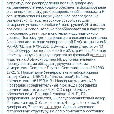
амплитудного распределения поля на диаграмму
направленности необходимо обеспечить формирование
различных амплитудных распределений в плоскости Е,
без использования масок указанное распределение
равномерно. Оптоэлектронное устройство для
измерения угловых колебаний конструкций. Это делает
возможным использование преобразователя в качестве
синхронного
детектор
а в системах модуляционного
приема. Поэтому для оцифровки его выходных сигналов
8 каналов достаточно универсальной DAQ-карты типа Nl
PXI-6070E или PXI-6251. СВЧ-излучение с частотой 40
ГГЦ формируется щелью 0,5×5 мм2, отраженный сигнал
через рупорную антенну подается на фазовый
детектор
и далее на USB-контроллер NI. Дополнительными
преимуществами обладает двулучевая схема
измерителя. Computer Physics Communications 19 1980
17-21 3. Примечание Универсальный лабораторный
стенд “Сигнал-USB”1 Кабель сетевой1 Кабель
соединительный USB A-B1 Навесные элементы29
Проводники соединительные гибкие12 Проводники
соединительные жесткие70 CD с программным
обеспечением1 Паспорт1 Упаковка1 4. Pi, P2 -
дифракционные решетки, 1 - полупроводниковый лазер,
2 - коллиматор, 3 -блок решеток, 4 - щуп, 5 - линза, 6 -
диафрагма, 7 - фото
детектор
ы. Дерево, имеющее
гетерогенную структуру, не легко приходит в состояние