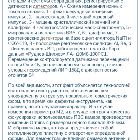
Универсальный стенд для исследования электрических ха
стендом и системы сбора данных, регистрируемых с
датчиков и
детектор
ов. А - Схема измерения ионных
Лабораторные практикумы по информационно-измерител
токов из плазмы: 1 - фемтосекундный лазерный
Виртуальный измеритель частотных характеристик на осн
импульс, 2 - наносекундный чистящий лазерный
Лабораторный практикум по основам теории Коммутации
импульс, 3 - мишень кристаллический кремний или
Разработка виртуальной лабораторной работы «Имитаци
вольфрам, 4 - электростатический масс-спектрометр, 5 -
Виртуальные практикумы по электротехнике в среде LabV
микроканальная пластина ВЭУ-7, 6 - диафрагма, 7 -
Из опыта внедрения в рамках национального проекта «Об
рентгеновские
детектор
ы на базе сцинтиллятора NalTI и
Исследование эффективности решателей обыкновенных 
ФЭУ-119, 8 - полосовые рентгеновские фильтры Al, Be, б
Опыт разработки LabVIEW лабораторных практикумов н
- Лицевая панель ВП, работающего с платой сбора
Проблемы повышения качества образования и подготовки
данных «Руднев-Шиляев» ЛА-н10М8-100РС1.
Перемещение контролируется датчиками перемещений
Развитие LabVIEW лабораторного практикума по электр
по оси Ох и Оу, реализованными на основе датчиков
Разработка виртуальной лаборатории по электротехнике 
угловых перемещений ЛИР-158Д с дискретностью
Усовершенствованные алгоритмы частотного анализа для
отсчетов 54".
Об опыте работы учебного центра «Технологии NATIONAL
Технологии NI в магистерской программе «Прикладная фи
По всей видимости, этот факт объясняется технологией
Система диагностики двигателей постоянного тока
изготовления инструментов, обеспечивающей
Автоматизированный стенд формирования электромагнитн
упорядоченную структуру правильных геометрических
форм, в то время как дефекты инструмента, как
Лабораторный практикум по курсу ИИС на базе оборудов
правило, носят случайный характер. И в случае
Партнеры
измерения параметра М2, и в случае контроля качества
Академические и отраслевые институты
фокусировки использовалась ПЗС камера производства
Учебные заведения
компании Ormins с размером одного пикселя 8×8 мкм.
Бизнес
Изображена маска, которая представляет собой
Контакты
металлическую пластину с отверстием определенной
формы. Для демонстрации влияния размеров антенны и