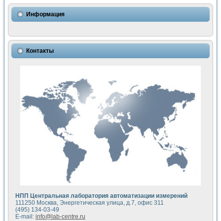
Использование NI LabVIEW для математического моделир
Исследовние возможности создания измерителя ВАХ фото
Информация
Математическое моделирование генератора сигналов - и
Моделирование и экспериментальное исследование линей
Применение осциллографического модуля с высоким разр
Симуляция отклика импульсного радиолокационного сигнал
Контакты
Автоматизация формирования уравнений состояния для и
Блок гальванической развязки для устройства сбора данн
Разработка автоматизированного стенда для измерения о
Применение среды LabVIEW для построения картины возб
Портативная система для определения показателей качес
Использование LabVIEW для управления источником пит
Устройство для снятия вольт-амперных характеристик со
Передовые научные технологии: нано-, фемто-, биотехнологи
Автоматизированная установка по измерению временных 
Автоматизированный лабораторный комплекс на базе Lab
Визуализация моделирования и оптимизации тепловой об
Виртуальный прибор для исследования функциональных в
Исследование возможности создания экономичного виртуа
Исследование кинетики движения макрочастиц в упорядо
Комплекс автоматизированной диагностики крови
НПП Центральная лаборатория автоматизации измерений
Метод прогнозирования свойств дисперсных продуктов п
111250 Москва, Энергетическая улица, д.7, офис 311
Недорогая система управления сверхпроводящим соленои
(495) 134-03-49
E-mail:
info@lab-centre.ru
Применение технологий NI в курсе экспериментальной фи