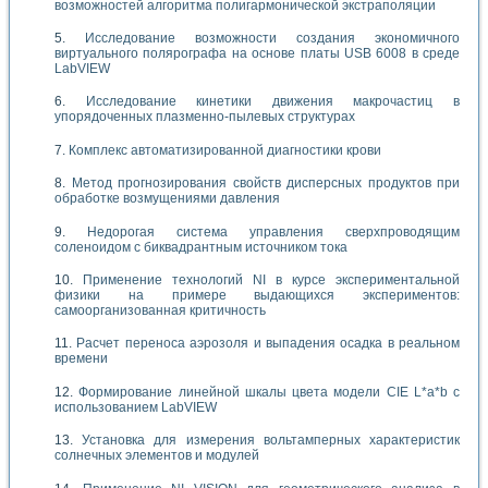
возможностей алгоритма полигармонической экстраполяции
Исследование возможности создания экономичного
виртуального полярографа на основе платы USB 6008 в среде
LabVIEW
Исследование кинетики движения макрочастиц в
упорядоченных плазменно-пылевых структурах
Комплекс автоматизированной диагностики крови
Метод прогнозирования свойств дисперсных продуктов при
обработке возмущениями давления
Недорогая система управления сверхпроводящим
соленоидом с биквадрантным источником тока
Применение технологий NI в курсе экспериментальной
физики на примере выдающихся экспериментов:
самоорганизованная критичность
Расчет переноса аэрозоля и выпадения осадка в реальном
времени
Формирование линейной шкалы цвета модели CIE L*a*b с
использованием LabVIEW
Установка для измерения вольтамперных характеристик
солнечных элементов и модулей