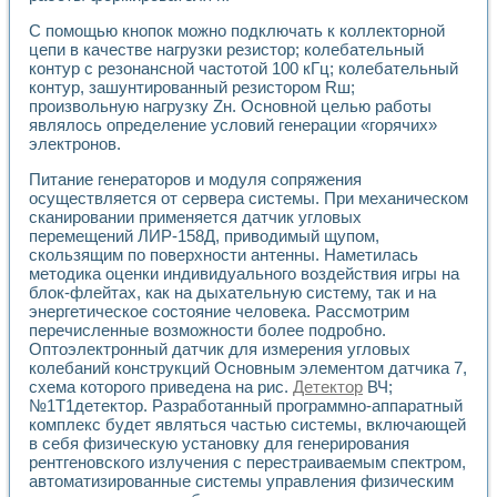
Применение LabVIEW для исследования течения в расши
С помощью кнопок можно подключать к коллекторной
Создание виртуальной работы «Изучение магнитных свой
цепи в качестве нагрузки резистор; колебательный
Обратный маятник
контур с резонансной частотой 100 кГц; колебательный
Устройство для изучения основ интерфейсов обмена по п
контур, зашунтированный резистором Rш;
Лабораторный практикум: изучение адиабатического расш
произвольную нагрузку Zн. Основной целью работы
Стенд для исследования электрических переходных харак
являлось определение условий генерации «горячих»
Система статистической обработки результатов измерите
электронов.
Автоматизация лазерно-плазменных измерений с помощ
Питание генераторов и модуля сопряжения
Модельно-измерительный комплекс. Назначение. Состав.
осуществляется от сервера системы. При механическом
Использование технологий NATIONAL INSTRUMENTS для с
сканировании применяется датчик угловых
Учебный практикум "Спектральный и корреляционный ана
перемещений ЛИР-158Д, приводимый щупом,
Учебный стенд для исследования принципа действия унив
скользящим по поверхности антенны. Наметилась
Оборудование и программное обеспечение учебных лабор
методика оценки индивидуального воздействия игры на
Виртуальный лабораторный практикум для изучения техн
блок-флейтах, как на дыхательную систему, так и на
Управление роботом ТУР-10 средствами LabVIEW
энергетическое состояние человека. Рассмотрим
Аппаратно-программный комплекс для исследования АЧХ 
перечисленные возможности более подробно.
Оптоэлектронный датчик для измерения угловых
Автоматизированный дистанционный лабораторный практи
колебаний конструкций Основным элементом датчика 7,
Исследование возможности реставрации одномерных сигн
схема которого приведена на рис.
Детектор
ВЧ;
Использование технологий NATIONAL INSTRUMENTS в оп
№1Т1детектор. Разработанный программно-аппаратный
Разработка модификаций алгоритма полигармонической э
комплекс будет являться частью системы, включающей
Учебный стенд для исследования принципа действия унив
в себя физическую установку для генерирования
Виртуальная система поддержки принимаемых решений в
рентгеновского излучения с перестраиваемым спектром,
Преемственность дисциплин «Моделирование систем» и «
автоматизированные системы управления физическим