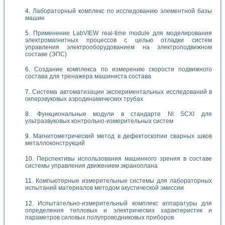
Лабораторный комплекс по исследованию элементной базы
машин
Применение LabVIEW real-time module для моделирования
электромагнитных процессов с целью отладки систем
управления электрооборудованием на электроподвижном
составе (ЭПС)
Создание комплекса по измерению скорости подвижного
состава для тренажера машиниста состава
Система автоматизации экспериментальных исследований в
гиперзвуковых аэродинамических трубах
Функциональные модули в стандарте Nl SCXI для
ультразвуковых контрольно-измерительных систем
Магнитометрический метод в дефектоскопии сварных швов
металлоконструкций
Перспективы использования машинного зрения в составе
системы управления движением экраноплана
Компьютерные измерительные системы для лабораторных
испытаний материалов методом акустической эмиссии
Испытательно-измерительный комплекс аппаратуры для
определения тепловых и электрических характеристик и
параметров силовых полупроводниковых приборов