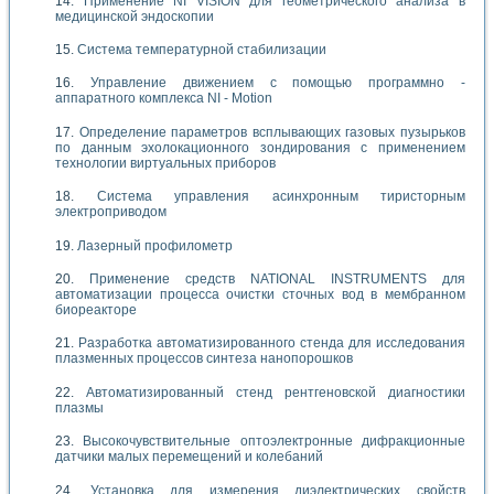
Применение NI VISION для геометрического анализа в
медицинской эндоскопии
Система температурной стабилизации
Управление движением с помощью программно -
аппаратного комплекса NI - Motion
Определение параметров всплывающих газовых пузырьков
по данным эхолокационного зондирования с применением
технологии виртуальных приборов
Система управления асинхронным тиристорным
электроприводом
Лазерный профилометр
Применение средств NATIONAL INSTRUMENTS для
автоматизации процесса очистки сточных вод в мембранном
биореакторе
Разработка автоматизированного стенда для исследования
плазменных процессов синтеза нанопорошков
Автоматизированный стенд рентгеновской диагностики
плазмы
Высокочувствительные оптоэлектронные дифракционные
датчики малых перемещений и колебаний
Установка для измерения диэлектрических свойств