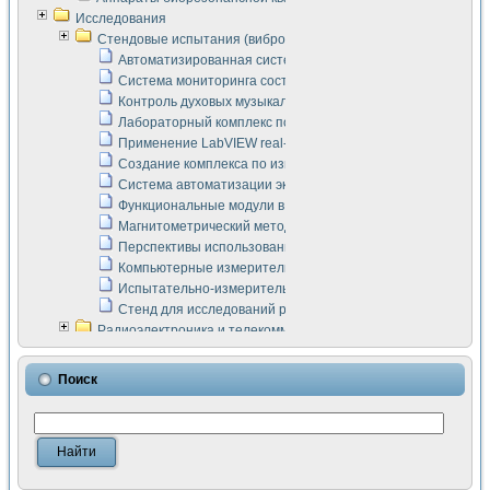
Исследования
Стендовые испытания (виброакустика, тензометрия и т.п.)
Автоматизированная система измерения параметров дизе
Система мониторинга состояния тяговых электродвигателей
Контроль духовых музыкальных инструментов
Лабораторный комплекс по исследованию элементной ба
Применение LabVIEW real-time module для моделирования
Создание комплекса по измерению скорости подвижного с
Система автоматизации экспериментальных исследований 
Функциональные модули в стандарте Nl SCXI для ультраз
Магнитометрический метод в дефектоскопии сварных шво
Перспективы использования машинного зрения в составе
Компьютерные измерительные системы для лабораторных
Испытательно-измерительный комплекс аппаратуры для о
Стенд для исследований рабочих процессов ДВС в динам
Радиоэлектроника и телекоммуникации
LabVIEW в расчетах радиолиний систем передачи данных
Аппаратно-программный комплекс для исследования АЧХ 
Поиск
Виртуальный лабораторный стенд для исследования пар
Измерение шумовых параметров операционных усилител
Измерительный преобразователь на основе цифровой обр
Инструменты для исследования выравнивания электричес
Инструменты для исследования компенсации эхо-сигнало