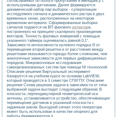
согласованных по полосе пропускания и импедансу с
Разработка виртуальных тренажеров путем моделировани
используемыми датчиками. Далее формируются
Система блокировок, сигнализации и защиты ускорителя 
динамический набор пар выборок - суперпозиции
Система сбора данных и управления процессом цементир
исследуемого сигнала и динамического растра в двух
Управление температурой газовой среды специальной ба
временных окнах, расположенных на некотором
Разработка программного обеспечения с использованием
временном интервале: Сформированные выборки
Использование технологий NATIONAL INSTRUMENTS при ра
сигналов подаются на ВП фазового
детектор
а,
Оборудование для промышленной термотрансферной мар
построенного на принципе скалярного произведения
Автоматизация реометрических исследований на базе La
векторов. Точность фазовых измерений с помощью
указанного таймера оценивалась равной 0,1°.
Применение измерителя иммитанса для исследова¬ния эле
Зависимости интенсивности нулевого порядка /0 от
Исследование электромагнитных переходных процессов при
перемещения второй решетки и от расстояния между
Стенд для исследования электрических переходных харак
решетками оказываются гораздо более сложными, чем
Автоматизация контроля сварных швов на базе техноло
аналогичные зависимости для первых дифракционных
Измерительный контроль с применением неиндустриальны
порядков. Микроволновые исследования
Моделирование надежности и эффективности систем упра
самоорганизованных систем при помощи NI технологий
Лабораторные практикумы и учебные стенды
Описание решения Виртуальный эксперимент
Автоматизация лабораторного стенда по измерению проф
базируется на учебном курсе по основам LabVIEW,
который проводится в 3 семестре СПбГПУ. Описание
Автоматизированные лабораторные комплексы для вузов,
решения Схема решения задачи в зависимости от типа
Виртуальный прибор для исследования нелинейных рези
выбранной задачи выглядит следующим образом: В
Использование виртуальных приборов в процесе изучения
плоскости, перпендикулярной геометрической оси
Использование программ ELECTRONICS WORKBENCH-MULTI
антенны, устанавливается устройство, обеспечивающее
Лабораторный практикум по дисциплине «Цифровые вычис
перемещение датчиков в указанной плоскости с
Лабораторный практикум по ИНС на основе LabVIEW
заданным шагом. Выходной сигнал этого генератора
Лабораторный практикум по основам теории коммутации
может быть использован в качестве опорного для
Опыт использования NI LabVIEW для создания лабораторн
работы формирователя п.