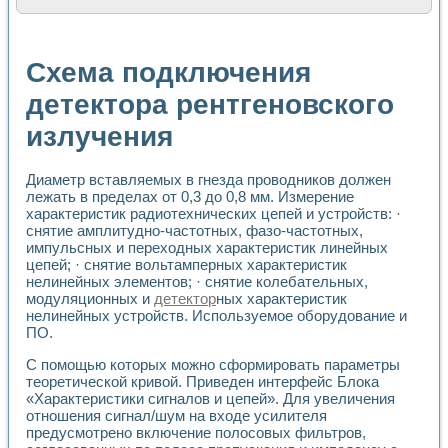
Расчет переноса аэрозоля и выпадения осадка в реально
Формирование линейной шкалы цвета модели CIE L*a*b с
Установка для измерения вольтамперных характеристик с
Схема подключения
Применение NI VISION для геометрического анализа в ме
Система температурной стабилизации
детектора рентгеновского
Управление движением с помощью программно - аппаратног
излучения
Определение параметров всплывающих газовых пузырьков
Система управления асинхронным тиристорным электроп
Лазерный профилометр
Диаметр вставляемых в гнезда проводников должен
Применение средств NATIONAL INSTRUMENTS для автомат
лежать в пределах от 0,3 до 0,8 мм. Измерение
Разработка автоматизированного стенда для исследован
характеристик радиотехнических цепей и устройств: ·
Автоматизированный стенд рентгеновской диагностики п
снятие амплитудно-частотных, фазо-частотных,
Высокочувствительные оптоэлектронные дифракционные 
импульсных и переходных характеристик линейных
Установка для измерения диэлектрических свойств сегне
цепей; · снятие вольтамперных характеристик
Исследование кинетики зарождения и развития дефектов 
нелинейных элементов; · снятие колебательных,
модуляционных и
детектор
ных характеристик
Лабораторный электрический импедансный томограф на б
нелинейных устройств. Используемое оборудование и
Микрозондовая система для характеризации механических
ПО.
Метод траекторий в исследовании металлообрабатывающ
Промышленная автоматизация
С помощью которых можно сформировать параметры
Автоматизация технологических процессов получения дис
теоретической кривой. Приведен интерфейс Блока
Использование систем технического зрения для контроля
«Характеристики сигналов и цепей». Для увеличения
Исследование электромагнитных переходных процессов при
отношения сигнал/шум на входе усилителя
предусмотрено включение полосовых фильтров,
Применение LabVIEW при разработке обучающих информа