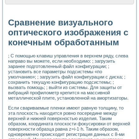
Расчет переноса аэрозоля и выпадения осадка в реально
Формирование линейной шкалы цвета модели CIE L*a*b с
Установка для измерения вольтамперных характеристик с
Сравнение визуального
Применение NI VISION для геометрического анализа в ме
Система температурной стабилизации
оптического изображения с
Управление движением с помощью программно - аппаратног
конечным обработанным
Определение параметров всплывающих газовых пузырьков
Система управления асинхронным тиристорным электроп
Лазерный профилометр
; С помощью клавиш управления в верхнем ряду, слева
Применение средств NATIONAL INSTRUMENTS для автомат
направо вы можете, если необходимо: ; загрузить
Разработка автоматизированного стенда для исследован
заранее подготовленный файл конфигурации; ;
Автоматизированный стенд рентгеновской диагностики п
установить все параметры подсистемы «по
Высокочувствительные оптоэлектронные дифракционные 
умолчанию»; ; загрузить файл конфигурации с диска; ;
Установка для измерения диэлектрических свойств сегне
сохранить текущую конфигурацию подсистемы; ;
Исследование кинетики зарождения и развития дефектов 
вызвать помощь; ; выйти из системы. Для защиты от
вибраций профилометр крепится на массивной
Лабораторный электрический импедансный томограф на б
металлической плите, установленной на амортизаторы.
Микрозондовая система для характеризации механических
Метод траекторий в исследовании металлообрабатывающ
Если свариваемые пленки имеют равную толщину, то
Промышленная автоматизация
эта плоскость находится ровно посередине между
Автоматизация технологических процессов получения дис
верхней и нижней поверхностью изделия. Таким
Использование систем технического зрения для контроля
образом, координата плоскости фокусировки от верхней
Исследование электромагнитных переходных процессов при
поверхности образца равна z=i-1·h. Таким образом,
одновременно происходит регистрация данных с 8-ми
Применение LabVIEW при разработке обучающих информа