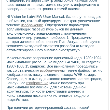
отведений. Измеряя спектр электронов на некотором
Разработка виртуальных тренажеров путем моделировани
расстоянии от плазмы можно получить информацию о
Система блокировок, сигнализации и защиты ускорителя 
распределении электронов в самой плазме.
Система сбора данных и управления процессом цементир
Управление температурой газовой среды специальной ба
NI Vision for LabVIEW User Manual. Далее лучи попадают
Разработка программного обеспечения с использованием
в объектив, который проецирует на экран увеличенное
Использование технологий NATIONAL INSTRUMENTS при ра
теневое
изображение
. Определение параметров
Оборудование для промышленной термотрансферной мар
всплывающих газовых пузырьков по данным
эхолокационного зондирования с применением
Автоматизация реометрических исследований на базе La
технологии виртуальных приборов 1. Программно-
Применение измерителя иммитанса для исследова¬ния эле
алгоритмическое обеспечение Рис. Актуальной научно-
Исследование электромагнитных переходных процессов при
технической задачей является разработка методов
Стенд для исследования электрических переходных харак
автоматизированного анализа биоструктур.
Автоматизация контроля сварных швов на базе техноло
Измерительный контроль с применением неиндустриальны
Максимальное разрешение одиночный кадр: 1280×1024,
Моделирование надежности и эффективности систем упра
максимальное разрешение видео: 640x480, 30 кадр/сек;
1280×1008 15 кадр/сек. Все вычисления проводились
Лабораторные практикумы и учебные стенды
как со статическим
изображение
м чтение файла, так и с
Автоматизация лабораторного стенда по измерению проф
изображением, поступающим с выхода WEB-камеры.
Автоматизированные лабораторные комплексы для вузов,
Очевидно, что для одинакового количества электродов,
Виртуальный прибор для исследования нелинейных рези
наилучшее
изображение
можно получить при
Использование виртуальных приборов в процесе изучения
максимально возможной, для системы данной
Использование программ ELECTRONICS WORKBENCH-MULTI
архитектуры, точности регистрации данных и
Лабораторный практикум по дисциплине «Цифровые вычис
использовании нескольких источников входного
Лабораторный практикум по ИНС на основе LabVIEW
воздействия.
Лабораторный практикум по основам теории коммутации
При наличии детерминированной составляющей
Опыт использования NI LabVIEW для создания лабораторн