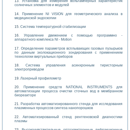
Установка для измерения вольтамперных характеристик
солнечных элементов и модулей
Применение NI VISION для геометрического анализа в
медицинской эндоскопии
Система температурной стабилизации
Управление движением с помощью программно -
аппаратного комплекса NI - Motion
Определение параметров всплывающих газовых пузырьков
по данным эхолокационного зондирования с применением
технологии виртуальных приборов
Система управления асинхронным тиристорным
электроприводом
Лазерный профилометр
Применение средств NATIONAL INSTRUMENTS для
автоматизации процесса очистки сточных вод в мембранном
биореакторе
Разработка автоматизированного стенда для исследования
плазменных процессов синтеза нанопорошков
Автоматизированный стенд рентгеновской диагностики
плазмы
Высокочувствительные оптоэлектронные дифракционные