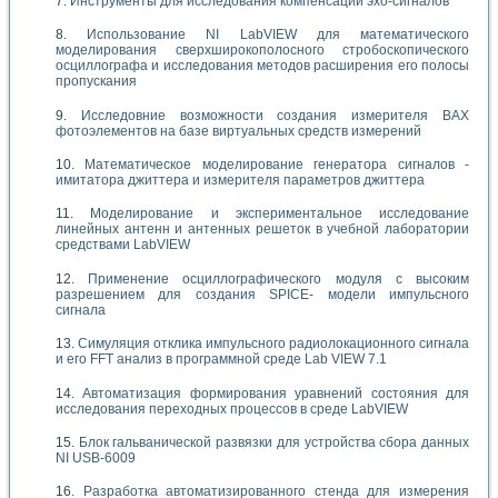
Инструменты для исследования компенсации эхо-сигналов
Использование NI LabVIEW для математического
моделирования сверхширокополосного стробоскопического
осциллографа и исследования методов расширения его полосы
пропускания
Исследовние возможности создания измерителя ВАХ
фотоэлементов на базе виртуальных средств измерений
Математическое моделирование генератора сигналов -
имитатора джиттера и измерителя параметров джиттера
Моделирование и экспериментальное исследование
линейных антенн и антенных решеток в учебной лаборатории
средствами LabVIEW
Применение осциллографического модуля с высоким
разрешением для создания SPICE- модели импульсного
сигнала
Симуляция отклика импульсного радиолокационного сигнала
и его FFT анализ в программной среде Lab VIEW 7.1
Автоматизация формирования уравнений состояния для
исследования переходных процессов в среде LabVIEW
Блок гальванической развязки для устройства сбора данных
NI USB-6009
Разработка автоматизированного стенда для измерения