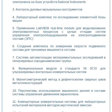
электровоза на базе устройств National Instruments
Контроль духовых музыкальных инструментов
Лабораторный комплекс по исследованию элементной базы
машин
Применение LabVIEW real-time module для моделирования
электромагнитных процессов с целью отладки систем
управления электрооборудованием на электроподвижном
составе (ЭПС)
Создание комплекса по измерению скорости подвижного
состава для тренажера машиниста состава
Система автоматизации экспериментальных исследований в
гиперзвуковых аэродинамических трубах
Функциональные модули в стандарте Nl SCXI для
ультразвуковых контрольно-измерительных систем
Магнитометрический метод в дефектоскопии сварных швов
металлоконструкций
Перспективы использования машинного зрения в составе
системы управления движением экраноплана
Компьютерные измерительные системы для лабораторных
испытаний материалов методом акустической эмиссии