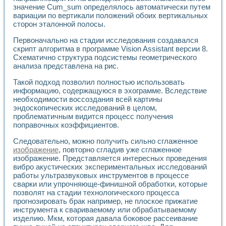
Универсальный стенд для исследования электрических ха
значение Cum_sum определялось автоматически путем
Лабораторные практикумы по информационно-измерител
вариации по вертикали положений обоих вертикальных
Виртуальный измеритель частотных характеристик на осн
сторон эталонной полосы.
Лабораторный практикум по основам теории Коммутации
Разработка виртуальной лабораторной работы «Имитаци
Первоначально на стадии исследования создавался
Виртуальные практикумы по электротехнике в среде LabV
скрипт алгоритма в программе Vision Assistant версии 8.
Схематично структура подсистемы геометрического
Из опыта внедрения в рамках национального проекта «Об
анализа представлена на рис.
Исследование эффективности решателей обыкновенных 
Опыт разработки LabVIEW лабораторных практикумов н
Такой подход позволил полностью использовать
Проблемы повышения качества образования и подготовки
информацию, содержащуюся в эхограмме. Вследствие
Развитие LabVIEW лабораторного практикума по электр
необходимости воссоздания всей картины
Разработка виртуальной лаборатории по электротехнике 
эндоскопических исследований в целом,
Усовершенствованные алгоритмы частотного анализа для
проблематичным видится процесс получения
поправочных коэффициентов.
Об опыте работы учебного центра «Технологии NATIONAL
Технологии NI в магистерской программе «Прикладная фи
Следовательно, можно получить сильно сглаженное
Система диагностики двигателей постоянного тока
изображение
, повторно сгладив уже сглаженное
Автоматизированный стенд формирования электромагнитн
изображение. Представляется интересных проведения
Лабораторный практикум по курсу ИИС на базе оборудов
вибро акустических экспериментальных исследований
Партнеры
работы ультразвуковых инструментов в процессе
Академические и отраслевые институты
сварки или упрочняюще-финишной обработки, которые
Учебные заведения
позволят на стадии технологического процесса
прогнозировать брак например, не плоское прижатие
Бизнес
инструмента к свариваемому или обрабатываемому
Контакты
изделию. Мкм, которая давала боковое рассеивание