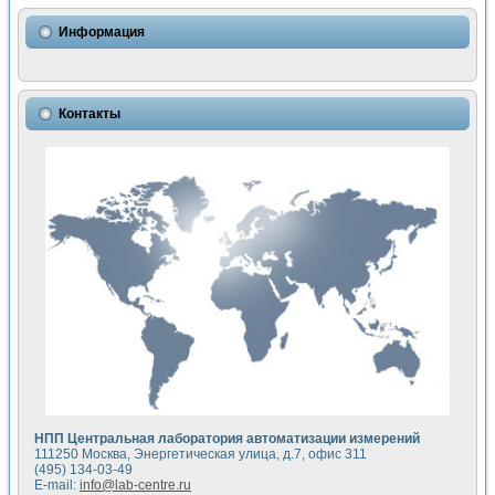
Использование NI LabVIEW для математического моделир
Исследовние возможности создания измерителя ВАХ фото
Информация
Математическое моделирование генератора сигналов - и
Моделирование и экспериментальное исследование линей
Применение осциллографического модуля с высоким разр
Симуляция отклика импульсного радиолокационного сигнал
Контакты
Автоматизация формирования уравнений состояния для и
Блок гальванической развязки для устройства сбора данн
Разработка автоматизированного стенда для измерения о
Применение среды LabVIEW для построения картины возб
Портативная система для определения показателей качес
Использование LabVIEW для управления источником пит
Устройство для снятия вольт-амперных характеристик со
Передовые научные технологии: нано-, фемто-, биотехнологи
Автоматизированная установка по измерению временных 
Автоматизированный лабораторный комплекс на базе Lab
Визуализация моделирования и оптимизации тепловой об
Виртуальный прибор для исследования функциональных в
Исследование возможности создания экономичного виртуа
Исследование кинетики движения макрочастиц в упорядо
Комплекс автоматизированной диагностики крови
НПП Центральная лаборатория автоматизации измерений
Метод прогнозирования свойств дисперсных продуктов п
111250 Москва, Энергетическая улица, д.7, офис 311
Недорогая система управления сверхпроводящим соленои
(495) 134-03-49
E-mail:
info@lab-centre.ru
Применение технологий NI в курсе экспериментальной фи