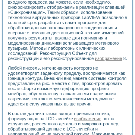
входного процесса вы можете, если необходимо,
Применение LabVIEW для исследования течения в расши
синхронизировать отображаемые реализации клавишей
Создание виртуальной работы «Изучение магнитных свой
«Синхронизация». Таким образом, использование
Обратный маятник
технологии виртуальных приборов LabVIEW позволило в
Устройство для изучения основ интерфейсов обмена по п
короткий срок разработать пакет программ для
Лабораторный практикум: изучение адиабатического расш
обработки данных эхолокационного зондирования и
Стенд для исследования электрических переходных харак
впервые с помощью дистанционной техники измерений
получить результаты, важные для понимания и
Система статистической обработки результатов измерите
моделирования динамики всплывающего метанового
Автоматизация лазерно-плазменных измерений с помощ
пузырька. Методы лабораторных клинических
Модельно-измерительный комплекс. Назначение. Состав.
исследований. Реконструкция Объект для
Использование технологий NATIONAL INSTRUMENTS для с
реконструкции и его реконструированное
изображение
8.
Учебный практикум "Спектральный и корреляционный ана
Учебный стенд для исследования принципа действия унив
Любой пиксель, интенсивность которого не
Оборудование и программное обеспечение учебных лабор
удовлетворяет заданному пределу, воспринимается как
Виртуальный лабораторный практикум для изучения техн
граница контура. Внешний вид макета системы контроля
представлен на рис. Вместе с тем, проконтролировать
Управление роботом ТУР-10 средствами LabVIEW
после сборки возможную деформацию профиля
Аппаратно-программный комплекс для исследования АЧХ 
мембран, обусловленную локальными сварочными
Автоматизированный дистанционный лабораторный практи
нагревами, контактно-механическими методами не
Исследование возможности реставрации одномерных сигн
удается в силу указанных выше причин.
Использование технологий NATIONAL INSTRUMENTS в оп
Разработка модификаций алгоритма полигармонической э
В состав датчика также входит приемная оптика,
Учебный стенд для исследования принципа действия унив
формирующая на LCD-линейке
изображение
пятна
излучения, рассеянного деталью и микроконтроллер,
Виртуальная система поддержки принимаемых решений в
обрабатывающий данные с LCD-линейки и
Преемственность дисциплин «Моделирование систем» и «
направляющий их на выходной разъем. Максимальное