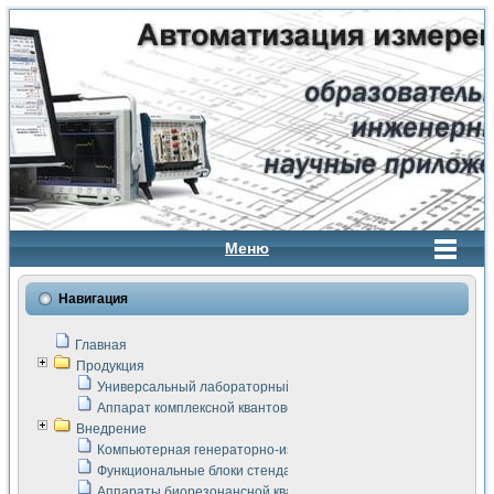
Меню
Навигация
Главная
Продукция
Универсальный лабораторный стенд "Сигнал-USB"
Аппарат комплексной квантовой терапии Интроскан
Внедрение
Компьютерная генераторно-измерительная система
Функциональные блоки стенда "Сигнал-USB"
Аппараты биорезонансной квантовой терапии серии СКАН