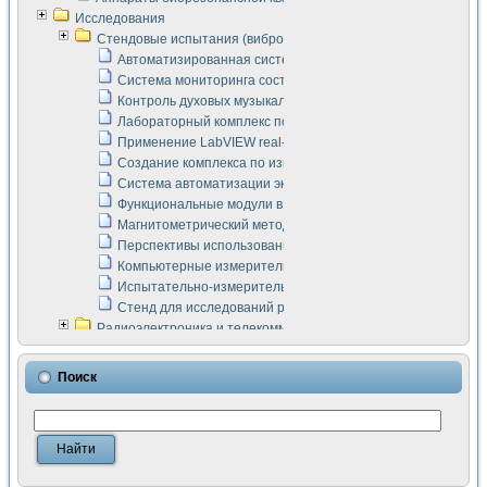
Исследования
Стендовые испытания (виброакустика, тензометрия и т.п.)
Автоматизированная система измерения параметров дизе
Система мониторинга состояния тяговых электродвигателей
Контроль духовых музыкальных инструментов
Лабораторный комплекс по исследованию элементной ба
Применение LabVIEW real-time module для моделирования
Создание комплекса по измерению скорости подвижного с
Система автоматизации экспериментальных исследований 
Функциональные модули в стандарте Nl SCXI для ультраз
Магнитометрический метод в дефектоскопии сварных шво
Перспективы использования машинного зрения в составе
Компьютерные измерительные системы для лабораторных
Испытательно-измерительный комплекс аппаратуры для о
Стенд для исследований рабочих процессов ДВС в динам
Радиоэлектроника и телекоммуникации
LabVIEW в расчетах радиолиний систем передачи данных
Аппаратно-программный комплекс для исследования АЧХ 
Поиск
Виртуальный лабораторный стенд для исследования пар
Измерение шумовых параметров операционных усилител
Измерительный преобразователь на основе цифровой обр
Инструменты для исследования выравнивания электричес
Инструменты для исследования компенсации эхо-сигнало