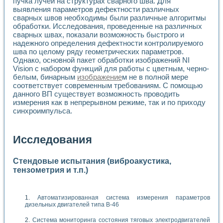
пучка лучей на структурах сварного шва. Для
выявления параметров дефектности различных
сварных швов необходимы были различные алгоритмы
обработки. Исследования, проведенные на различных
сварных швах, показали возможность быстрого и
надежного определения дефектности контролируемого
шва по целому ряду геометрических параметров.
Однако, основной пакет обработки изображений NI
Vision с набором функций для работы с цветным, черно-
белым, бинарным
изображение
м не в полной мере
соответствует современным требованиям. С помощью
данного ВП существует возможность проводить
измерения как в непрерывном режиме, так и по приходу
синхроимпульса.
Исследования
Стендовые испытания (виброакустика,
тензометрия и т.п.)
Автоматизированная система измерения параметров
дизельных двигателей типа В-46
Система мониторинга состояния тяговых электродвигателей