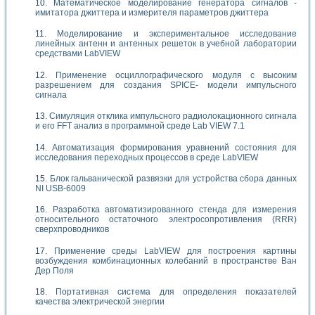
Математическое моделирование генератора сигналов -
имитатора джиттера и измерителя параметров джиттера
Моделирование и экспериментальное исследование
линейных антенн и антенных решеток в учебной лаборатории
средствами LabVIEW
Применение осциллографического модуля с высоким
разрешением для создания SPICE- модели импульсного
сигнала
Симуляция отклика импульсного радиолокационного сигнала
и его FFT анализ в программной среде Lab VIEW 7.1
Автоматизация формирования уравнений состояния для
исследования переходных процессов в среде LabVIEW
Блок гальванической развязки для устройства сбора данных
NI USB-6009
Разработка автоматизированного стенда для измерения
относительного остаточного электросопротивления (RRR)
сверхпроводников
Применение среды LabVIEW для построения картины
возбуждения комбинационных колебаний в пространстве Ван
Дер Поля
Портативная система для определения показателей
качества электрической энергии