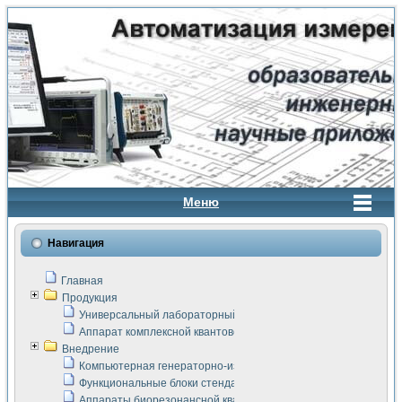
Меню
Навигация
Главная
Продукция
Универсальный лабораторный стенд "Сигнал-USB"
Аппарат комплексной квантовой терапии Интроскан
Внедрение
Компьютерная генераторно-измерительная система
Функциональные блоки стенда "Сигнал-USB"
Аппараты биорезонансной квантовой терапии серии СКАН