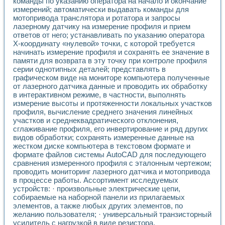
команды по указанию оператора на начало и окончание
Разработка виртуальных тренажеров путем моделировани
измерений; автоматически выдавать команды для
Система блокировок, сигнализации и защиты ускорителя 
мотопривода транслятора и ротатора и запросы
Система сбора данных и управления процессом цементир
лазерному датчику на измерение профиля и прием
Управление температурой газовой среды специальной ба
ответов от него; устанавливать по указанию оператора
Разработка программного обеспечения с использованием
Х-координату «нулевой» точки, с которой требуется
Использование технологий NATIONAL INSTRUMENTS при ра
начинать измерение профиля и сохранять ее значение в
Оборудование для промышленной термотрансферной мар
памяти для возврата в эту точку при контроле профиля
Автоматизация реометрических исследований на базе La
серии однотипных деталей; представлять в
графическом виде на мониторе компьютера полученные
Применение измерителя иммитанса для исследова¬ния эле
от лазерного датчика данные и проводить их обработку
Исследование электромагнитных переходных процессов при
в интерактивном режиме, в частности, выполнять
Стенд для исследования электрических переходных харак
измерение высоты и протяженности локальных участков
Автоматизация контроля сварных швов на базе техноло
профиля, вычисление среднего значения линейных
Измерительный контроль с применением неиндустриальны
участков и среднеквадратического отклонения,
Моделирование надежности и эффективности систем упра
сглаживание профиля, его инвертирование и ряд других
Лабораторные практикумы и учебные стенды
видов обработки; сохранять измеренные данные на
Автоматизация лабораторного стенда по измерению проф
жестком диске компьютера в текстовом формате и
формате файлов системы AutoCAD для последующего
Автоматизированные лабораторные комплексы для вузов,
сравнения измеренного профиля с эталонным чертежом;
Виртуальный прибор для исследования нелинейных рези
проводить мониторинг лазерного датчика и мотопривода
Использование виртуальных приборов в процесе изучения
в процессе работы. Ассортимент исследуемых
Использование программ ELECTRONICS WORKBENCH-MULTI
устройств: · произвольные электрические цепи,
Лабораторный практикум по дисциплине «Цифровые вычис
собираемые на наборной панели из прилагаемых
Лабораторный практикум по ИНС на основе LabVIEW
элементов, а также любых других элементов, по
Лабораторный практикум по основам теории коммутации
желанию пользователя; · универсальный транзисторный
Опыт использования NI LabVIEW для создания лабораторн
усилитель с нагрузкой в виде резистора,