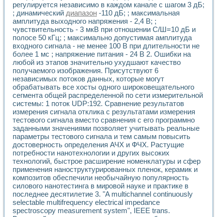
регулируется независимо в каждом канале с шагом 3 дБ;
; динамический
диапазон
-110 дБ; ; максимальная
амплитуда выходного напряжения - 2,4 В; ;
чувствительность - 3 мкВ при отношении С/Ш=10 дБ и
полосе 50 кГц; ; максимально допустимая амплитуда
входного сигнала - не менее 100 В при длительности не
более 1 мс ; напряжение питания - 24 В 2. Ошибки на
любой из этапов значительно ухудшают качество
получаемого изображения. Присутствуют 6
независимых потоков данных, которые могут
обрабатывать все хосты одного широковещательного
сегмента общей распределенной по сети измерительной
системы: 1 поток UDP:192. Сравнение результатов
измерения сигнала отклика с результатами измерения
тестового сигнала вместо сравнения с его программно
заданными значениями позволяет учитывать реальные
параметры тестового сигнала и тем самым повысить
достоверность определения АЧХ и ФЧХ. Растущие
потребности нанотехнологии и других высоких
технологий, быстрое расширение номенклатуры и сфер
применения наноструктурированных пленок, керамик и
композитов обеспечили необычайную популярность
силового нанотестинга в мировой науке и практике в
последнее десятилетие 3. "A multichannel continuously
selectable multifrequency electrical impedance
spectroscopy measurement system", IEEE trans.