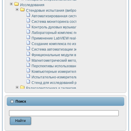
Исследования
Стендовые испытания (виброакустика, тензометрия и т.п.)
Автоматизированная система измерения параметров дизе
Система мониторинга состояния тяговых электродвигателей
Контроль духовых музыкальных инструментов
Лабораторный комплекс по исследованию элементной ба
Применение LabVIEW real-time module для моделирования
Создание комплекса по измерению скорости подвижного с
Система автоматизации экспериментальных исследований 
Функциональные модули в стандарте Nl SCXI для ультраз
Магнитометрический метод в дефектоскопии сварных шво
Перспективы использования машинного зрения в составе
Компьютерные измерительные системы для лабораторных
Испытательно-измерительный комплекс аппаратуры для о
Стенд для исследований рабочих процессов ДВС в динам
Радиоэлектроника и телекоммуникации
LabVIEW в расчетах радиолиний систем передачи данных
Аппаратно-программный комплекс для исследования АЧХ 
Поиск
Виртуальный лабораторный стенд для исследования пар
Измерение шумовых параметров операционных усилител
Измерительный преобразователь на основе цифровой обр
Инструменты для исследования выравнивания электричес
Инструменты для исследования компенсации эхо-сигнало