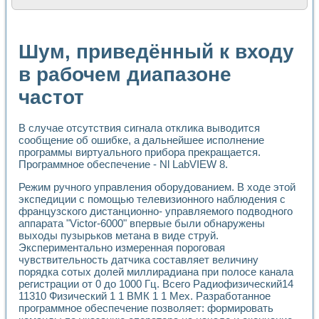
Расчет переноса аэрозоля и выпадения осадка в реально
Формирование линейной шкалы цвета модели CIE L*a*b с
Установка для измерения вольтамперных характеристик с
Шум, приведённый к входу
Применение NI VISION для геометрического анализа в ме
Система температурной стабилизации
в рабочем диапазоне
Управление движением с помощью программно - аппаратног
частот
Определение параметров всплывающих газовых пузырьков
Система управления асинхронным тиристорным электроп
Лазерный профилометр
В случае отсутствия сигнала отклика выводится
Применение средств NATIONAL INSTRUMENTS для автомат
сообщение об ошибке, а дальнейшее исполнение
Разработка автоматизированного стенда для исследован
программы виртуального прибора прекращается.
Автоматизированный стенд рентгеновской диагностики п
Программное обеспечение - Nl LabVIEW 8.
Высокочувствительные оптоэлектронные дифракционные 
Установка для измерения диэлектрических свойств сегне
Режим ручного управления оборудованием. В ходе этой
экспедиции с помощью телевизионного наблюдения с
Исследование кинетики зарождения и развития дефектов 
французского дистанционно- управляемого подводного
Лабораторный электрический импедансный томограф на б
аппарата "Victor-6000" впервые были обнаружены
Микрозондовая система для характеризации механических
выходы пузырьков метана в виде струй.
Метод траекторий в исследовании металлообрабатывающ
Экспериментально измеренная пороговая
Промышленная автоматизация
чувствительность датчика составляет величину
Автоматизация технологических процессов получения дис
порядка сотых долей миллирадиана при полосе канала
Использование систем технического зрения для контроля
регистрации от 0 до 1000 Гц. Всего Радиофизический14
Исследование электромагнитных переходных процессов при
11310 Физический 1 1 ВМК 1 1 Мех. Разработанное
программное обеспечение позволяет: формировать
Применение LabVIEW при разработке обучающих информа