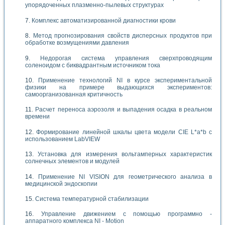
упорядоченных плазменно-пылевых структурах
Комплекс автоматизированной диагностики крови
Метод прогнозирования свойств дисперсных продуктов при
обработке возмущениями давления
Недорогая система управления сверхпроводящим
соленоидом с биквадрантным источником тока
Применение технологий NI в курсе экспериментальной
физики на примере выдающихся экспериментов:
самоорганизованная критичность
Расчет переноса аэрозоля и выпадения осадка в реальном
времени
Формирование линейной шкалы цвета модели CIE L*a*b с
использованием LabVIEW
Установка для измерения вольтамперных характеристик
солнечных элементов и модулей
Применение NI VISION для геометрического анализа в
медицинской эндоскопии
Система температурной стабилизации
Управление движением с помощью программно -
аппаратного комплекса NI - Motion