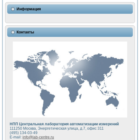
Использование NI LabVIEW для математического моделир
Исследовние возможности создания измерителя ВАХ фото
Информация
Математическое моделирование генератора сигналов - и
Моделирование и экспериментальное исследование линей
Применение осциллографического модуля с высоким разр
Симуляция отклика импульсного радиолокационного сигнал
Контакты
Автоматизация формирования уравнений состояния для и
Блок гальванической развязки для устройства сбора данн
Разработка автоматизированного стенда для измерения о
Применение среды LabVIEW для построения картины возб
Портативная система для определения показателей качес
Использование LabVIEW для управления источником пит
Устройство для снятия вольт-амперных характеристик со
Передовые научные технологии: нано-, фемто-, биотехнологи
Автоматизированная установка по измерению временных 
Автоматизированный лабораторный комплекс на базе Lab
Визуализация моделирования и оптимизации тепловой об
Виртуальный прибор для исследования функциональных в
Исследование возможности создания экономичного виртуа
Исследование кинетики движения макрочастиц в упорядо
Комплекс автоматизированной диагностики крови
НПП Центральная лаборатория автоматизации измерений
Метод прогнозирования свойств дисперсных продуктов п
111250 Москва, Энергетическая улица, д.7, офис 311
Недорогая система управления сверхпроводящим соленои
(495) 134-03-49
E-mail:
info@lab-centre.ru
Применение технологий NI в курсе экспериментальной фи