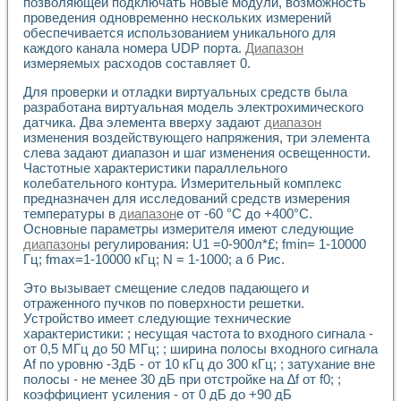
Универсальный стенд для исследования электрических ха
позволяющей подключать новые модули, возможность
проведения одновременно нескольких измерений
Лабораторные практикумы по информационно-измерител
обеспечивается использованием уникального для
Виртуальный измеритель частотных характеристик на осн
каждого канала номера UDP порта.
Диапазон
Лабораторный практикум по основам теории Коммутации
измеряемых расходов составляет 0.
Разработка виртуальной лабораторной работы «Имитаци
Виртуальные практикумы по электротехнике в среде LabV
Для проверки и отладки виртуальных средств была
Из опыта внедрения в рамках национального проекта «Об
разработана виртуальная модель электрохимического
Исследование эффективности решателей обыкновенных 
датчика. Два элемента вверху задают
диапазон
Опыт разработки LabVIEW лабораторных практикумов н
изменения воздействующего напряжения, три элемента
слева задают диапазон и шаг изменения освещенности.
Проблемы повышения качества образования и подготовки
Частотные характеристики параллельного
Развитие LabVIEW лабораторного практикума по электр
колебательного контура. Измерительный комплекс
Разработка виртуальной лаборатории по электротехнике 
предназначен для исследований средств измерения
Усовершенствованные алгоритмы частотного анализа для
температуры в
диапазон
е от -60 °С до +400°С.
Об опыте работы учебного центра «Технологии NATIONAL
Основные параметры измерителя имеют следующие
Технологии NI в магистерской программе «Прикладная фи
диапазон
ы регулирования: U1 =0-900л*£; fmin= 1-10000
Система диагностики двигателей постоянного тока
Гц; fmax=1-10000 кГц; N = 1-1000; а б Рис.
Автоматизированный стенд формирования электромагнитн
Это вызывает смещение следов падающего и
Лабораторный практикум по курсу ИИС на базе оборудов
отраженного пучков по поверхности решетки.
Партнеры
Устройство имеет следующие технические
Академические и отраслевые институты
характеристики: ; несущая частота to входного сигнала -
Учебные заведения
от 0,5 МГц до 50 МГц; ; ширина полосы входного сигнала
Бизнес
Af по уровню -ЗдБ - от 10 кГц до 300 кГц; ; затухание вне
Контакты
полосы - не менее 30 дБ при отстройке на ∆f от f0; ;
коэффициент усиления - от 0 дБ до +90 дБ