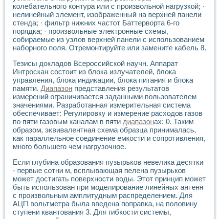
Применение LabVIEW для исследования течения в расши
колебательного контура или с произвольной нагрузкой; ·
нелинейный элемент, изображенный на верхней панели
Создание виртуальной работы «Изучение магнитных свой
стенда; · фильтр нижних частот Баттерворта 6-го
Обратный маятник
порядка; · произвольные электронные схемы,
Устройство для изучения основ интерфейсов обмена по п
собираемые из узлов верхней панели с использованием
Лабораторный практикум: изучение адиабатического расш
наборного поля. Отремонтируйте или замените кабель 8.
Стенд для исследования электрических переходных харак
Система статистической обработки результатов измерите
Тезисы докладов Всероссийской научн. Аппарат
Автоматизация лазерно-плазменных измерений с помощ
Интроскан состоит из блока излучателей, блока
управления, блока индикации, блока питания и блока
Модельно-измерительный комплекс. Назначение. Состав.
памяти.
Диапазон
представления результатов
Использование технологий NATIONAL INSTRUMENTS для с
измерений ограничивается заданными пользователем
Учебный практикум "Спектральный и корреляционный ана
значениями. Разработанная измерительная система
Учебный стенд для исследования принципа действия унив
обеспечивает: Регулировку и измерение расходов газов
Оборудование и программное обеспечение учебных лабор
по пяти газовым каналам в пяти
диапазон
ах: 0. Таким
Виртуальный лабораторный практикум для изучения техн
образом, эквивалентная схема образца принималась,
Управление роботом ТУР-10 средствами LabVIEW
как параллельное соединение емкости и сопротивления,
Аппаратно-программный комплекс для исследования АЧХ 
много большего чем нагрузочное.
Автоматизированный дистанционный лабораторный практи
Если глубина образования пузырьков невелика десятки
Исследование возможности реставрации одномерных сигн
- первые сотни м, всплывающая пелена пузырьков
Использование технологий NATIONAL INSTRUMENTS в оп
может достигать поверхности воды. Этот принцип может
Разработка модификаций алгоритма полигармонической э
быть использован при моделирование линейных антенн
Учебный стенд для исследования принципа действия унив
с произвольным амплитудным распределением. Для
Виртуальная система поддержки принимаемых решений в
АЦП вольтметра была введена поправка, на половину
Преемственность дисциплин «Моделирование систем» и «
ступени квантования 3. Для гибкости системы,