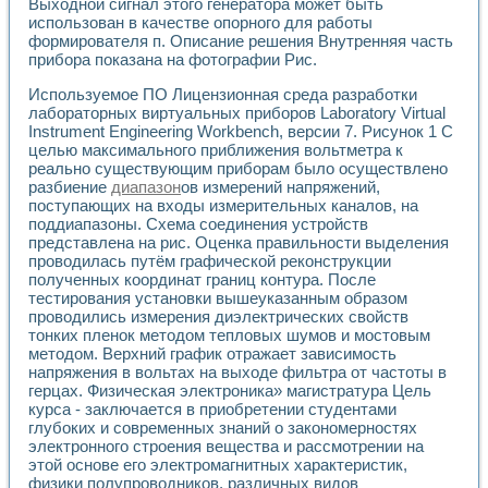
Выходной сигнал этого генератора может быть
использован в качестве опорного для работы
формирователя п. Описание решения Внутренняя часть
прибора показана на фотографии Рис.
Используемое ПО Лицензионная среда разработки
лабораторных виртуальных приборов Laboratory Virtual
Instrument Engineering Workbench, версии 7. Рисунок 1 С
целью максимального приближения вольтметра к
реально существующим приборам было осуществлено
разбиение
диапазон
ов измерений напряжений,
поступающих на входы измерительных каналов, на
поддиапазоны. Схема соединения устройств
представлена на рис. Оценка правильности выделения
проводилась путём графической реконструкции
полученных координат границ контура. После
тестирования установки вышеуказанным образом
проводились измерения диэлектрических свойств
тонких пленок методом тепловых шумов и мостовым
методом. Верхний график отражает зависимость
напряжения в вольтах на выходе фильтра от частоты в
герцах. Физическая электроника» магистратура Цель
курса - заключается в приобретении студентами
глубоких и современных знаний о закономерностях
электронного строения вещества и рассмотрении на
этой основе его электромагнитных характеристик,
физики полупроводников, различных видов