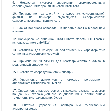
Недорогая система управления сверхпроводящим
соленоидом с биквадрантным источником тока
Применение технологий NI в курсе экспериментальной
физики на примере выдающихся экспериментов:
самоорганизованная критичность
Расчет переноса аэрозоля и выпадения осадка в реальном
времени
Формирование линейной шкалы цвета модели CIE L*a*b с
использованием LabVIEW
Установка для измерения вольтамперных характеристик
солнечных элементов и модулей
Применение NI VISION для геометрического анализа в
медицинской эндоскопии
Система температурной стабилизации
Управление движением с помощью программно -
аппаратного комплекса NI - Motion
Определение параметров всплывающих газовых пузырьков
по данным эхолокационного зондирования с применением
технологии виртуальных приборов
Система управления асинхронным тиристорным
электроприводом