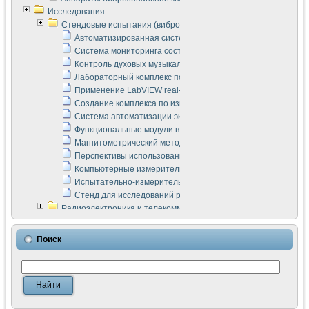
Исследования
Стендовые испытания (виброакустика, тензометрия и т.п.)
Автоматизированная система измерения параметров дизе
Система мониторинга состояния тяговых электродвигателей
Контроль духовых музыкальных инструментов
Лабораторный комплекс по исследованию элементной ба
Применение LabVIEW real-time module для моделирования
Создание комплекса по измерению скорости подвижного с
Система автоматизации экспериментальных исследований 
Функциональные модули в стандарте Nl SCXI для ультраз
Магнитометрический метод в дефектоскопии сварных шво
Перспективы использования машинного зрения в составе
Компьютерные измерительные системы для лабораторных
Испытательно-измерительный комплекс аппаратуры для о
Стенд для исследований рабочих процессов ДВС в динам
Радиоэлектроника и телекоммуникации
LabVIEW в расчетах радиолиний систем передачи данных
Аппаратно-программный комплекс для исследования АЧХ 
Поиск
Виртуальный лабораторный стенд для исследования пар
Измерение шумовых параметров операционных усилител
Измерительный преобразователь на основе цифровой обр
Инструменты для исследования выравнивания электричес
Инструменты для исследования компенсации эхо-сигнало