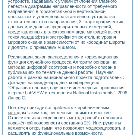
устройств, задаваемых углами отклонения главного
Разработка виртуальных тренажеров путем моделировани
лепестка диаграммы направленности от требуемого
Система блокировок, сигнализации и защиты ускорителя 
направления в горизонтальной и вертикальной
Система сбора данных и управления процессом цементир
плоскостях и углом поворота антенного устройства
Управление температурой газовой среды специальной ба
относительно этого направления; 3 - картографических
Разработка программного обеспечения с использованием
данных или данных предварительных измерений,
Использование технологий NATIONAL INSTRUMENTS при ра
представленных в электронном виде матрицей высот
Оборудование для промышленной термотрансферной мар
точек ландшафта и застройки относительно уровня
Автоматизация реометрических исследований на базе La
мирового океана в зависимости от их координат широты
Применение измерителя иммитанса для исследова¬ния эле
и долготы с приемлемым шагом.
Исследование электромагнитных переходных процессов при
Реализации, закон распределения и корреляционная
Стенд для исследования электрических переходных харак
функция случайного процесса Алгоритм основан на
Автоматизация контроля сварных швов на базе техноло
метод
ах цифровой сортировки и подробно описан в
Измерительный контроль с применением неиндустриальны
публикациях по тематике данной работы. Научная
Моделирование надежности и эффективности систем упра
работа В рамках национального проекта подготовлены:
Лабораторные практикумы и учебные стенды
Доклады на международных конференциях
Автоматизация лабораторного стенда по измерению проф
"Образовательные, научные и инженерные приложения
в среде LabVIEW и технологии National Instruments", 2006
Автоматизированные лабораторные комплексы для вузов,
Лупов С.
Виртуальный прибор для исследования нелинейных рези
Использование виртуальных приборов в процесе изучения
Поэтому приходится прибегать к приближенным
Использование программ ELECTRONICS WORKBENCH-MULTI
метод
ам таким как, численные, асимптотические.
Лабораторный практикум по дисциплине «Цифровые вычис
Относительная погрешность
метод
а расчёта площади
Лабораторный практикум по ИНС на основе LabVIEW
поражённой поверхности составила 2%. Инструменты
Лабораторный практикум по основам теории коммутации
являются открытыми, что позволяет модифицировать и
Опыт использования NI LabVIEW для создания лабораторн
расширять их функциональные возможности.