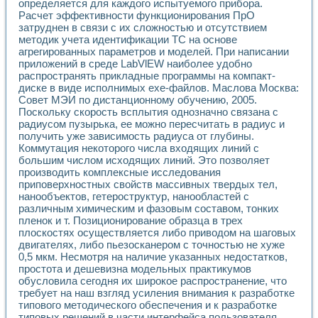
определяется для каждого испытуемого прибора.
Расчет эффективности функционирования ПрО
затруднен в связи с их сложностью и отсутствием
методик учета идентификации ТС на основе
агрегированных параметров и моделей. При написании
приложений в среде LabVlEW наиболее удобно
распространять прикладные программы на компакт-
диске в виде исполнимых ехе-файлов. Маслова Москва:
Совет МЭИ по дистанционному обучению, 2005.
Поскольку скорость всплытия однозначно связана с
радиусом пузырька, ее можно пересчитать в радиус и
получить уже зависимость радиуса от глубины.
Коммутация некоторого числа входящих линий с
большим числом исходящих линий. Это позволяет
производить комплексные исследования
приповерхностных свойств массивных твердых тел,
нанообъектов, гетероструктур, нанообластей с
различным химическим и фазовым составом, тонких
пленок и т. Позиционирование образца в трех
плоскостях осуществляется либо приводом на шаговых
двигателях, либо пьезосканером с точностью не хуже
0,5 мкм. Несмотря на наличие указанных недостатков,
простота и дешевизна модельных практикумов
обусловила сегодня их широкое распространение, что
требует на наш взгляд усиления внимания к разработке
типового методического обеспечения и к разработке
типовых решений в части интерфейса пользователя.