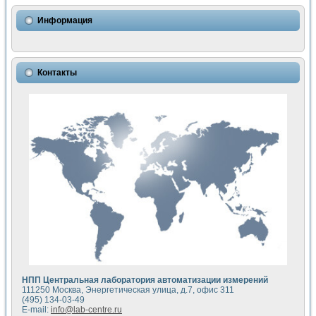
Использование NI LabVIEW для математического моделир
Исследовние возможности создания измерителя ВАХ фото
Информация
Математическое моделирование генератора сигналов - и
Моделирование и экспериментальное исследование линей
Применение осциллографического модуля с высоким разр
Симуляция отклика импульсного радиолокационного сигнал
Контакты
Автоматизация формирования уравнений состояния для и
Блок гальванической развязки для устройства сбора данн
Разработка автоматизированного стенда для измерения о
Применение среды LabVIEW для построения картины возб
Портативная система для определения показателей качес
Использование LabVIEW для управления источником пит
Устройство для снятия вольт-амперных характеристик со
Передовые научные технологии: нано-, фемто-, биотехнологи
Автоматизированная установка по измерению временных 
Автоматизированный лабораторный комплекс на базе Lab
Визуализация моделирования и оптимизации тепловой об
Виртуальный прибор для исследования функциональных в
Исследование возможности создания экономичного виртуа
Исследование кинетики движения макрочастиц в упорядо
Комплекс автоматизированной диагностики крови
НПП Центральная лаборатория автоматизации измерений
Метод прогнозирования свойств дисперсных продуктов п
111250 Москва, Энергетическая улица, д.7, офис 311
Недорогая система управления сверхпроводящим соленои
(495) 134-03-49
E-mail:
info@lab-centre.ru
Применение технологий NI в курсе экспериментальной фи