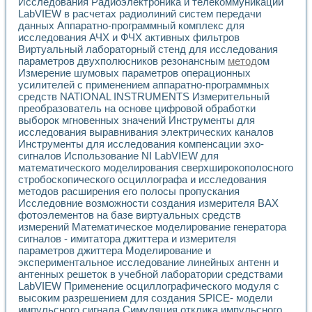
Универсальный стенд для исследования электрических ха
Исследования Радиоэлектроника и телекоммуникации
LabVIEW в расчетах радиолиний систем передачи
Лабораторные практикумы по информационно-измерител
данных Аппаратно-программный комплекс для
Виртуальный измеритель частотных характеристик на осн
исследования АЧХ и ФЧХ активных фильтров
Лабораторный практикум по основам теории Коммутации
Виртуальный лабораторный стенд для исследования
Разработка виртуальной лабораторной работы «Имитаци
параметров двухполюсников резонансным
метод
ом
Виртуальные практикумы по электротехнике в среде LabV
Измерение шумовых параметров операционных
Из опыта внедрения в рамках национального проекта «Об
усилителей с применением аппаратно-программных
Исследование эффективности решателей обыкновенных 
средств NATIONAL INSTRUMENTS Измерительный
Опыт разработки LabVIEW лабораторных практикумов н
преобразователь на основе цифровой обработки
Проблемы повышения качества образования и подготовки
выборок мгновенных значений Инструменты для
исследования выравнивания электрических каналов
Развитие LabVIEW лабораторного практикума по электр
Инструменты для исследования компенсации эхо-
Разработка виртуальной лаборатории по электротехнике 
сигналов Использование NI LabVIEW для
Усовершенствованные алгоритмы частотного анализа для
математического моделирования сверхширокополосного
Об опыте работы учебного центра «Технологии NATIONAL
стробоскопического осциллографа и исследования
Технологии NI в магистерской программе «Прикладная фи
методов расширения его полосы пропускания
Система диагностики двигателей постоянного тока
Исследовние возможности создания измерителя ВАХ
Автоматизированный стенд формирования электромагнитн
фотоэлементов на базе виртуальных средств
Лабораторный практикум по курсу ИИС на базе оборудов
измерений Математическое моделирование генератора
сигналов - имитатора джиттера и измерителя
Партнеры
параметров джиттера Моделирование и
Академические и отраслевые институты
экспериментальное исследование линейных антенн и
Учебные заведения
антенных решеток в учебной лаборатории средствами
Бизнес
LabVIEW Применение осциллографического модуля с
Контакты
высоким разрешением для создания SPICE- модели
импульсного сигнала Симуляция отклика импульсного