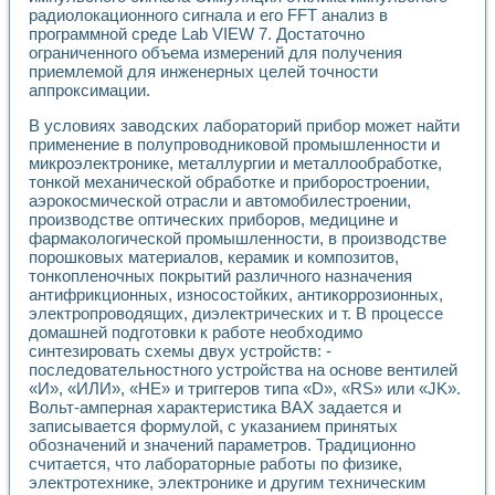
радиолокационного сигнала и его FFT анализ в
программной среде Lab VIEW 7. Достаточно
ограниченного объема измерений для получения
приемлемой для инженерных целей точности
аппроксимации.
В условиях заводских лабораторий прибор может найти
применение в полупроводниковой промышленности и
микроэлектронике, металлургии и металлообработке,
тонкой механической обработке и приборостроении,
аэрокосмической отрасли и автомобилестроении,
производстве оптических приборов, медицине и
фармакологической промышленности, в производстве
порошковых материалов, керамик и композитов,
тонкопленочных покрытий различного назначения
антифрикционных, износостойких, антикоррозионных,
электропроводящих, диэлектрических и т. В процессе
домашней подготовки к работе необходимо
синтезировать схемы двух устройств: -
последовательностного устройства на основе вентилей
«И», «ИЛИ», «НЕ» и триггеров типа «D», «RS» или «JK».
Вольт-амперная характеристика ВАХ задается и
записывается формулой, с указанием принятых
обозначений и значений параметров. Традиционно
считается, что лабораторные работы по физике,
электротехнике, электронике и другим техническим