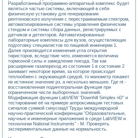
Разработанный программно-аппаратный комплекс будет
Применение LabVIEW для исследования течения в расши
являться частью системы, включающей в себя
Создание виртуальной работы «Изучение магнитных свой
физическую установку для генерирования
Обратный маятник
рентгеновского излучения с перестраиваемым спектром,
Устройство для изучения основ интерфейсов обмена по п
автоматизированные системы управления физическим
Лабораторный практикум: изучение адиабатического расш
стендом и системы сбора данных, регистрируемых с
Стенд для исследования электрических переходных харак
датчиков и детекторов. Автоматизированные
Система статистической обработки результатов измерите
лабораторные комплексы для вузов, осуществляющих
Автоматизация лазерно-плазменных измерений с помощ
подготовку специалистов по пищевой инженерии 1.
Далее производится изменения угла открытия
Модельно-измерительный комплекс. Назначение. Состав.
тиристоров, вследствие чего, изменяется величина
Использование технологий NATIONAL INSTRUMENTS для с
тормозной силы и замедление поезда. Так как
Учебный практикум "Спектральный и корреляционный ана
расширение газапереход из состояния 1 в состояние 2
Учебный стенд для исследования принципа действия унив
занимает некоторое время, за которое происходит
Оборудование и программное обеспечение учебных лабор
теплообмен с окружающей средой, то манометр покажет
Виртуальный лабораторный практикум для изучения техн
не истинное значение рз, а несколько меньшее. Где nt -
Управление роботом ТУР-10 средствами LabVIEW
восстановленная подинтегральная функция при
Аппаратно-программный комплекс для исследования АЧХ 
ограниченном числе выборочных значений.
Автоматизированный дистанционный лабораторный практи
Модификация функции LabVIEW "Downhill Simplex nD" и
тестирование её на примере аппроксимации тестовых
Исследование возможности реставрации одномерных сигн
сигналов суммой синусоид// Труды международной
Использование технологий NATIONAL INSTRUMENTS в оп
научно-практической конференции "Образовательные,
Разработка модификаций алгоритма полигармонической э
научные и инженерные приложения в среде LabVIEW и
Учебный стенд для исследования принципа действия унив
технологии National Instruments" - М. Проверять
Виртуальная система поддержки принимаемых решений в
экспериментальные данные на нормальность.
Преемственность дисциплин «Моделирование систем» и «