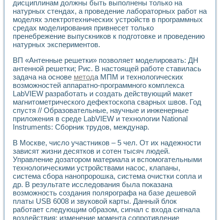
дисциплинам должны быть выполнены только на
натурных стендах, а проведение лабораторных работ на
моделях электротехнических устройств в программных
средах моделирования привнесет только
пренебрежение выпускников к подготовке и проведению
натурных экспериментов.
ВП «Антенные решетки» позволяет моделировать: ДН
антенной решетки; Рис. В настоящей работе ставилась
задача на основе
метод
а МПМ и технологических
возможностей аппаратно-программного комплекса
LabVIEW разработать и создать действующий макет
магнитометрического дефектоскопа сварных швов. Год
спустя // Образовательные, научные и инженерные
приложения в среде LabVIEW и технологии National
Instruments: Сборник трудов, междунар.
В Москве, число участников – 5 чел. От их надежности
зависят жизни десятков и сотен тысяч людей.
Управление дозатором материала и вспомогательными
технологическими устройствами насос, клапаны,
система сбора нанопророшка, система очистки сопла и
др. В результате исследования была показана
возможность создания полярографа на базе дешевой
платы USB 6008 и звуковой карты. Данный блок
работает следующим образом, сигнал с входа сигнала
воздействия: изменение момента сопротивление