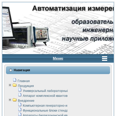
Меню
Навигация
Главная
Продукция
Универсальный лабораторный стенд "Сигнал-USB"
Аппарат комплексной квантовой терапии Интроскан
Внедрение
Компьютерная генераторно-измерительная система
Функциональные блоки стенда "Сигнал-USB"
Аппараты биорезонансной квантовой терапии серии СКАН