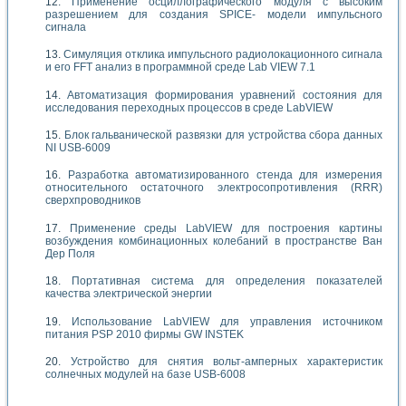
Применение осциллографического модуля с высоким
разрешением для создания SPICE- модели импульсного
сигнала
Симуляция отклика импульсного радиолокационного сигнала
и его FFT анализ в программной среде Lab VIEW 7.1
Автоматизация формирования уравнений состояния для
исследования переходных процессов в среде LabVIEW
Блок гальванической развязки для устройства сбора данных
NI USB-6009
Разработка автоматизированного стенда для измерения
относительного остаточного электросопротивления (RRR)
сверхпроводников
Применение среды LabVIEW для построения картины
возбуждения комбинационных колебаний в пространстве Ван
Дер Поля
Портативная система для определения показателей
качества электрической энергии
Использование LabVIEW для управления источником
питания PSP 2010 фирмы GW INSTEK
Устройство для снятия вольт-амперных характеристик
солнечных модулей на базе USB-6008