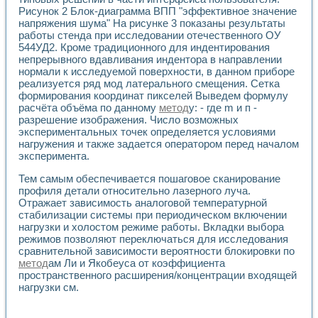
Рисунок 2 Блок-диаграмма ВПП "эффективное значение
напряжения шума" На рисунке 3 показаны результаты
работы стенда при исследовании отечественного ОУ
544УД2. Кроме традиционного для индентирования
непрерывного вдавливания индентора в направлении
нормали к исследуемой поверхности, в данном приборе
реализуется ряд мод латерального смещения. Сетка
формирования координат пикселей Выведем формулу
расчёта объёма по данному
метод
у: - где m и п -
разрешение изображения. Число возможных
экспериментальных точек определяется условиями
нагружения и также задается оператором перед началом
эксперимента.
Тем самым обеспечивается пошаговое сканирование
профиля детали относительно лазерного луча.
Отражает зависимость аналоговой температурной
стабилизации системы при периодическом включении
нагрузки и холостом режиме работы. Вкладки выбора
режимов позволяют переключаться для исследования
сравнительной зависимости вероятности блокировки по
метод
ам Ли и Якобеуса от коэффициента
пространственного расширения/концентрации входящей
нагрузки см.