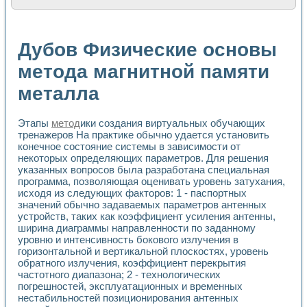
Расчет переноса аэрозоля и выпадения осадка в реально
Формирование линейной шкалы цвета модели CIE L*a*b с
Установка для измерения вольтамперных характеристик с
Дубов Физические основы
Применение NI VISION для геометрического анализа в ме
Система температурной стабилизации
метода магнитной памяти
Управление движением с помощью программно - аппаратног
металла
Определение параметров всплывающих газовых пузырьков
Система управления асинхронным тиристорным электроп
Лазерный профилометр
Этапы
метод
ики создания виртуальных обучающих
Применение средств NATIONAL INSTRUMENTS для автомат
тренажеров На практике обычно удается установить
Разработка автоматизированного стенда для исследован
конечное состояние системы в зависимости от
Автоматизированный стенд рентгеновской диагностики п
некоторых определяющих параметров. Для решения
Высокочувствительные оптоэлектронные дифракционные 
указанных вопросов была разработана специальная
Установка для измерения диэлектрических свойств сегне
программа, позволяющая оценивать уровень затухания,
Исследование кинетики зарождения и развития дефектов 
исходя из следующих факторов: 1 - паспортных
значений обычно задаваемых параметров антенных
Лабораторный электрический импедансный томограф на б
устройств, таких как коэффициент усиления антенны,
Микрозондовая система для характеризации механических
ширина диаграммы направленности по заданному
Метод траекторий в исследовании металлообрабатывающ
уровню и интенсивность бокового излучения в
Промышленная автоматизация
горизонтальной и вертикальной плоскостях, уровень
Автоматизация технологических процессов получения дис
обратного излучения, коэффициент перекрытия
Использование систем технического зрения для контроля
частотного диапазона; 2 - технологических
Исследование электромагнитных переходных процессов при
погрешностей, эксплуатационных и временных
Применение LabVIEW при разработке обучающих информа
нестабильностей позиционирования антенных