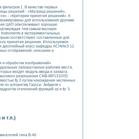
 фильтров 1. В качестве первых
рицы решений - «Матрица решений»;
ти» - «Критерии принятия решений». К
стиражированы для использования другими
ния ЦАП обеспечивают хорошую
подтверждая тем самым высокую
Instruments в экспериментальных
торым соответствуют составленные для
применением технологии виртуальных приборов
цессе принятия решения. Используемое
ся дисплейный класс кафедры АСНИиЭ 12
ьных отображений, описание и
ранном биореакторе
я и обработки изображений»
в
идуальные лабораторные рабочие места,
торых входят модуль ввода и захвата
а высокого разрешения CNB-MP1310VD.
имостью fp 3 путем нахождения численных
ии по алгоритму Гаусса- Зейделя с
 основе акустической эмиссии и лазерной интерферометрии
дратов отклонений функций zp и fp: 5.
боров
 т.п.)
агрузок
химических предприятий
вигателей типа В-46