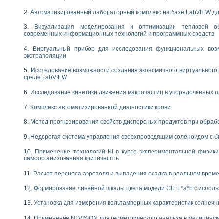
Автоматизированный лабораторный комплекс на базе LabVIEW дл
Визуализация моделирования и оптимизации тепловой о
современных информационных технологий и программных средств
Виртуальный прибор для исследования функциональных возм
экстраполяции
Исследование возможности создания экономичного виртуального
среде LabVIEW
Исследование кинетики движения макрочастиц в упорядоченных 
Комплекс автоматизированной диагностики крови
Метод прогнозирования свойств дисперсных продуктов при обра
Недорогая система управления сверхпроводящим соленоидом с б
Применение технологий NI в курсе экспериментальной физик
самоорганизованная критичность
Расчет переноса аэрозоля и выпадения осадка в реальном врем
Формирование линейной шкалы цвета модели CIE L*a*b с испол
Установка для измерения вольтамперных характеристик солнечн
Применение NI VISION для геометрического анализа в медицинск