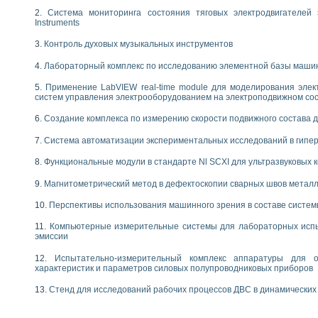
енажеров путем моделирования технологических процессов пищевых произво
Система мониторинга состояния тяговых электродвигателей э
изации и защиты ускорителя ЛУЭ-200
Instruments
равления процессом цементирования нефтегазовых скважин
азовой среды специальной барокамеры
Контроль духовых музыкальных инструментов
еспечения с использованием среды графического программирования LabVIE
Лабораторный комплекс по исследованию элементной базы маши
NATIONAL INSTRUMENTS при разработке автоматизированного комплекса для
енной термотрансферной маркировки изделий
Применение LabVIEW real-time module для моделирования элек
систем управления электрооборудованием на электроподвижном со
ких исследований на базе LabVIEW
танса для исследова¬ния электрофизических свойств аморфного гидрогениз
Создание комплекса по измерению скорости подвижного состава 
ных переходных процессов при коротких замыканиях в узлах электрических н
ктрических переходных характеристик асинхронных двигателей при пуске
Система автоматизации экспериментальных исследований в гипер
арных швов на базе технологий фирмы NATIONAL INSTRUMENTS
Функциональные модули в стандарте Nl SCXI для ультразвуковых
применением неиндустриальных камер в производственных условиях
и эффективности систем управления в интегрированных средах
Магнитометрический метод в дефектоскопии сварных швов метал
ебные стенды
Перспективы использования машинного зрения в составе систе
го стенда по измерению профиля зеркальной антенны и построению диагра
торные комплексы для вузов, осуществляющих подготовку специалистов по
Компьютерные измерительные системы для лабораторных испы
следования нелинейных резистивных цепей
эмиссии
приборов в процесе изучения специальных дисциплин в технических коллед
Испытательно-измерительный комплекс аппаратуры для о
LECTRONICS WORKBENCH-MULTISIM для электротехнической подготовки инже
характеристик и параметров силовых полупроводниковых приборов
 дисциплине «Цифровые вычислительные устройства и микропроцессоры приб
 ИНС на основе LabVIEW
Стенд для исследований рабочих процессов ДВС в динамических
 основам теории коммутации
IEW для создания лабораторного практикума по измерениям магнитных вели