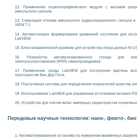
следования электрических характеристик газоразрядных и люминесцентных 
по информационно-измерительным системам (ИИС)
Применение осциллографического модуля с высоким раз
импульсного сигнала
тотных характеристик на основе использования звуковой карты ПК
 основам теории Коммутации
Симуляция отклика импульсного радиолокационного сигнала и 
бораторной работы «Имитационное моделирование погрешностей канала из
VIEW 7.1
электротехнике в среде LabVIEW
Автоматизация формирования уравнений состояния для иссл
х национального проекта «Образование» технологий NATIONAL INSTRUMENTS 
LabVIEW
ти решателей обыкновенных дифференциальных уравнений инструментальн
абораторных практикумов на кафедре информационных систем МИРЭА
Блок гальванической развязки для устройства сбора данных NI U
ва образования и подготовки преподавателей для работы в ИКТ насыщенно
Разработка автоматизированного стенда для изме
рного практикума по электронике кафедры информационных систем МИРЭА
электросопротивления (RRR) сверхпроводников
оратории по электротехнике в среде MULTISIM
итмы частотного анализа для LabWindows/CVI и LabVIEW
Применение среды LabVIEW для построения картины воз
пространстве Ван Дер Поля
центра «Технологии NATIONAL INSTRUMENTS» в ростовском колледже связи 
ой программе «Прикладная физика и физическая информатика» инновационно
Портативная система для определения показателей качества эл
елей постоянного тока
формирования электромагнитного поля для испытаний изделий авионики
Использование LabVIEW для управления источником питания P
 курсу ИИС на базе оборудования NI CompactDAQ
Устройство для снятия вольт-амперных характеристик солнечны
ституты
Передовые научные технологии: нано-, фемто-, би
Автоматизированная установка по измерению временных характе