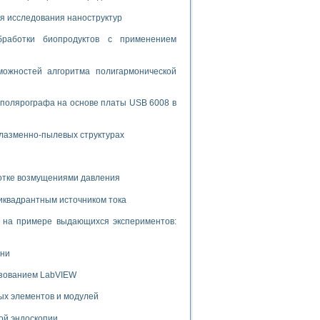
я исследования наноструктур
бработки биопродуктов с применением
ожностей алгоритма полигармонической
 полярографа на основе платы USB 6008 в
плазменно-пылевых структурах
ботке возмущениями давления
иквадрантным источником тока
и на примере выдающихся экспериментов:
ени
ьзованием LabVIEW
ых элементов и модулей
ой эндоскопии