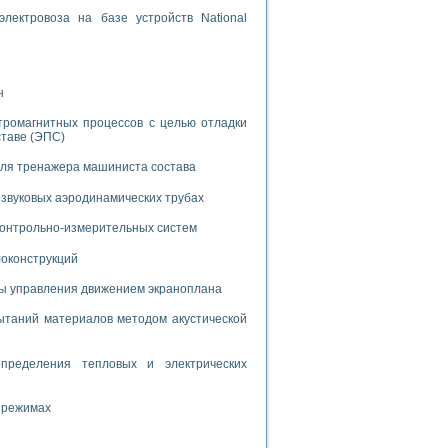
дств с использованием языка программирования LabVIEW
лектровоза на базе устройств National
W для моделирования типовых химико-технологических процессов
н
 исследования средств измерения температуры
тромагнитных процессов с целью отладки
ставе (ЭПС)
ированного карбида кремния (A-SIC:H)
для тренажера машиниста состава
агрузок
звуковых аэродинамических трубах
 контрольно-измерительных систем
локонструкций
мы управления движением экраноплана
ммы направленности
 пищевой инженерии
таний материалов методом акустической
жах
пределения тепловых и электрических
неров-неэлектриков
орных комплексов» на основе Multisim
 режимах
чин