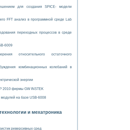
ламп
решением для создания SPICE- модели
его FFT анализ в программной среде Lab
мерения температуры» в среде LabVIEW
едования переходных процессов в среде
в Нижегородском госуниверситете им. Н.И. Лобачевского
ых систем моделирования
SB-6009
й среде
рения относительного остаточного
буждения комбинационных колебаний в
и информатики
го образовательного проекта РУДН
ектрической энергии
SP 2010 фирмы GW INSTEK
х модулей на базе USB-6008
отехнологии и мехатроника
ристик реверсивных сред