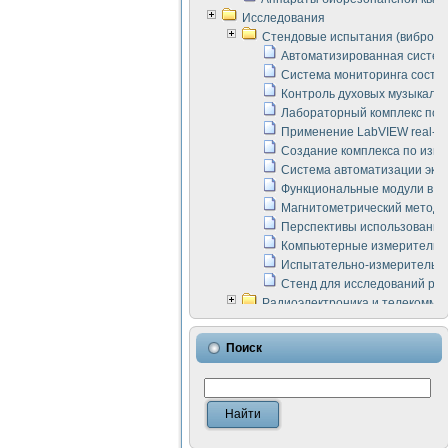
Исследования
Стендовые испытания (виброакус
Автоматизированная систем
Система мониторинга состоян
Контроль духовых музыкаль
Лабораторный комплекс по 
Применение LabVIEW real-ti
Создание комплекса по изме
Система автоматизации эксп
Функциональные модули в ст
Магнитометрический метод 
Перспективы использования
Компьютерные измерительны
Испытательно-измерительны
Стенд для исследований раб
Радиоэлектроника и телекомму
LabVIEW в расчетах радиол
Аппаратно-программный ком
Поиск
Виртуальный лабораторный 
Измерение шумовых параме
Измерительный преобразова
Инструменты для исследова
Инструменты для исследова