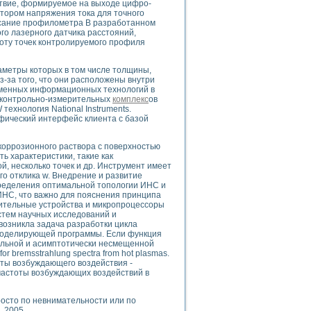
твие, формируемое на выходе цифро-
тором напряжения тока для точного
исание профилометра В разработанном
о лазерного датчика расстояний,
оту точек контролируемого профиля
uments
раметры которых в том числе толщины,
з-за того, что они расположены внутри
менных информационных технологий в
 систем управления электрооборудованием на электроподвижном составе (Э
я контрольно-измерительных
комплекс
ов
ехнология National Instruments.
фический интерфейс клиента с базой
 коррозионного раствора с поверхностью
ь характеристики, такие как
, несколько точек и др. Инструмент имеет
 эмиссии
о отклика w. Внедрение и развитие
ристик и параметров силовых полупроводниковых приборов
ределения оптимальной топологии ИНС и
ИНС, что важно для пояснения принципа
ительные устройства и микропроцессоры
тем научных исследований и
возникла задача разработки цикла
моделирующей программы. Если функция
ельной и асимптотически несмещенной
or bremsstrahlung spectra from hot plasmas.
оты возбуждающего воздействия -
едств NATIONAL INSTRUMENTS
 частоты возбуждающих воздействий в
просто по невнимательности или по
 2005.