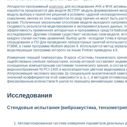
 выпадения осадка в реальном времени
Аппаратно-программный
комплекс
для исследования АЧХ и ФЧХ активных
лы цвета модели CIE L*a*b с использованием LabVIEW
наработок предлагается два модуля ВСППР: модуль формирования мат
модуль выбора и принятия решений в условиях «дурной неопределеннос
льтамперных характеристик солнечных элементов и модулей
сожалению, многие из этих наработок по ряду причин не могут быть ра
еометрического анализа в медицинской эндоскопии
вузами. Полученные указанными способами модели выходного напряже
билизации
сходимость результатов моделирования и экспериментальных данных, 
эффективность применения аппаратных и программных средств National 
ощью программно - аппаратного комплекса NI - Motion
исследованиях. Другими словами существует несколько схем модели, ко
плывающих газовых пузырьков по данным эхолокационного зондирования с 
каждого случая системы уравнений. Выбор цели - исходная точка в про
онным тиристорным электроприводом
оборудование и ПО Для проведения лабораторных занятий использует
ПЭВМ, а также программа Multisim версия 9. Используется метод зеркал
моделирующая программа которого на языке Fortran приведены в 8.
AL INSTRUMENTS для автоматизации процесса очистки сточных вод в мемб
Измерение текущей температуры. В курсе «Системы технического зрени
нного стенда для исследования плазменных процессов синтеза нанопорошко
задействована учебная лаборатория, основу которой составляют индив
рентгеновской диагностики плазмы
оснащенные компьютерными системами технического зрения, в состав ко
электронные дифракционные датчики малых перемещений и колебаний
видеоизображения NI PCI-1405 и малогабаритная цветная видеокамер
Аппроксимация числового массива Zp специальной аналитической завис
электрических свойств сегнетоэлектриков методом тепловых шумов
значений коэффициентов этой зависимости а, Ь, с, d методом оптимизац
ждения и развития дефектов в растущем монокристалле карбида кремния на
фиксированным количеством N шагов по принципу минимизации суммы ква
й импедансный томограф на базе платы сбора данных PCI 6052E
характеризации механических свойств материалов в наношкале
Исследования
овании металлообрабатывающих станков
ких процессов получения дисперсных продуктов на основе виртуальных при
Стендовые испытания (виброакустика, тензометрия и
ческого зрения для контроля образцов
ных переходных процессов при коротких замыканиях в узлах электрических н
зработке обучающих информационных систем и тренажеров для персонала 
Автоматизированная система измерения параметров дизельных д