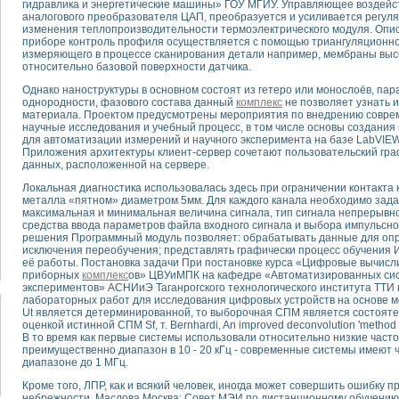
гидравлика и энергетические машины» ГОУ МГИУ. Управляющее воздейс
аналогового преобразователя ЦАП, преобразуется и усиливается регуля
изменения теплопроизводительности термоэлектрического модуля. Оп
тика, тензометрия и т.п.)
приборе контроль профиля осуществляется с помощью триангуляционног
а измерения параметров дизельных двигателей типа В-46
измеряющего в процессе сканирования детали например, мембраны выс
относительно базовой поверхности датчика.
ия тяговых электродвигателей электровоза на базе устройств National Instr
ных инструментов
Однако наноструктуры в основном состоят из гетеро или монослоёв, па
исследованию элементной базы машин
однородности, фазового состава данный
комплекс
не позволяет узнать и
материала. Проектом предусмотрены мероприятия по внедрению совре
me module для моделирования электромагнитных процессов с целью отладки
научные исследования и учебный процесс, в том числе основы создани
рению скорости подвижного состава для тренажера машиниста состава
для автоматизации измерений и научного эксперимента на базе LabVIEW т
ериментальных исследований в гиперзвуковых аэродинамических трубах
Приложения архитектуры клиент-сервер сочетают пользовательский гра
данных, расположенной на сервере.
андарте Nl SCXI для ультразвуковых контрольно-измерительных систем
в дефектоскопии сварных швов металлоконструкций
Локальная диагностика использовалась здесь при ограничении контакта
металла «пятном» диаметром 5мм. Для каждого канала необходимо задат
 машинного зрения в составе системы управления движением экраноплана
максимальная и минимальная величина сигнала, тип сигнала непрерывной
е системы для лабораторных испытаний материалов методом акустической
средства ввода параметров файла входного сигнала и выбора импульсног
й комплекс аппаратуры для определения тепловых и электрических характе
решения Программный модуль позволяет: обрабатывать данные для оп
исключения переобучения; представлять графически процесс обучения 
очих процессов ДВС в динамических режимах
её работы. Постановка задачи При постановке курса «Цифровые вычисл
никации
приборных
комплекс
ов» ЦВУиМПК на кафедре «Автоматизированных сис
иний систем передачи данных
экспериментов» АСНИиЭ Таганрогского технологического института ТТИ 
лабораторных работ для исследования цифровых устройств на основе 
плекс для исследования АЧХ и ФЧХ активных фильтров
Ut является детерминированной, то выборочная СПМ является состоят
стенд для исследования параметров двухполюсников резонансным методом
оценкой истинной СПМ Sf, т. Bernhardi, An improved deconvolution 'method f
В то время как первые системы использовали относительно низкие част
тров операционных усилителей с применением аппаратно-программных ср
преимущественно диапазон в 10 - 20 кГц - современные системы имеют
тель на основе цифровой обработки выборок мгновенных значений
диапазоне до 1 МГц.
ния выравнивания электрических каналов
Кроме того, ЛПР, как и всякий человек, иногда может совершить ошибку 
ния компенсации эхо-сигналов
небрежности. Маслова Москва: Совет МЭИ по дистанционному обучению,