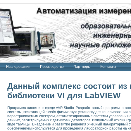
Исследования
Производство
Партнеры
Контакты
Данный комплекс состоит из 
библиотеки VI для LabVIEW
тенд "Сигнал-USB"
Программа пишется в среде AVR Studio. Разработанный программно-а
 терапии Интроскан
системы, включающей в себя физическую установку для генерирования р
перестраиваемым спектром, автоматизированные системы управления ф
ерительная система
данных, регистрируемых с датчиков и детекторов. Импульсный отклик «г
виде таблицы. Внедрение и развитие решения Учебный лабораторный с
Сигнал-USB"
обеспечением используется для проведения лабораторной работы на ка
товой терапии серии СКАН