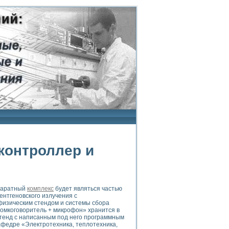
контроллер и
ппаратный
комплекс
будет являться частью
ентгеновского излучения с
изическим стендом и системы сбора
ромкоговоритель + микрофон» хранится в
тенд с написанным под него программным
федре «Электротехника, теплотехника,