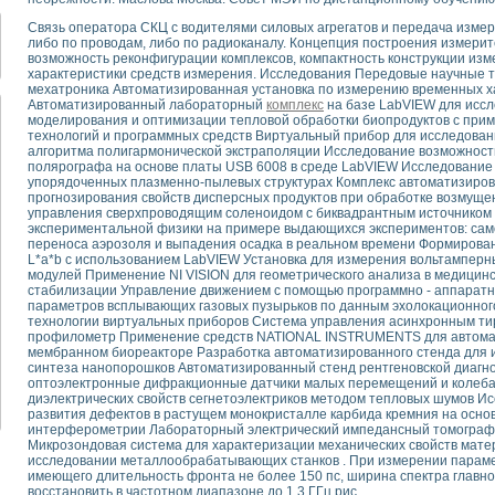
для математического моделирования сверхширокополосного стробоскопическ
Связь оператора СКЦ с водителями силовых агрегатов и передача изме
оздания измерителя ВАХ фотоэлементов на базе виртуальных средств изме
либо по проводам, либо по радиоканалу. Концепция построения измери
ие генератора сигналов - имитатора джиттера и измерителя параметров д
возможность реконфигурации комплексов, компактность конструкции изм
нтальное исследование линейных антенн и антенных решеток в учебной ла
характеристики средств измерения. Исследования Передовые научные те
мехатроника Автоматизированная установка по измерению временных х
ского модуля с высоким разрешением для создания SPICE- модели импульсн
Автоматизированный лабораторный
комплекс
на базе LabVIEW для иссл
ого радиолокационного сигнала и его FFT анализ в программной среде Lab V
моделирования и оптимизации тепловой обработки биопродуктов с пр
я уравнений состояния для исследования переходных процессов в среде L
технологий и программных средств Виртуальный прибор для исследова
алгоритма полигармонической экстраполяции Исследование возможности
ки для устройства сбора данных NI USB-6009
полярографа на основе платы USB 6008 в среде LabVIEW Исследование 
ного стенда для измерения относительного остаточного электросопротивле
упорядоченных плазменно-пылевых структурах Комплекс автоматизиров
для построения картины возбуждения комбинационных колебаний в простра
прогнозирования свойств дисперсных продуктов при обработке возмущ
управления сверхпроводящим соленоидом с биквадрантным источником т
ределения показателей качества электрической энергии
экспериментальной физики на примере выдающихся экспериментов: сам
 управления источником питания PSP 2010 фирмы GW INSTEK
переноса аэрозоля и выпадения осадка в реальном времени Формирова
L*a*b с использованием LabVIEW Установка для измерения вольтамперн
т-амперных характеристик солнечных модулей на базе USB-6008
модулей Применение NI VISION для геометрического анализа в медицин
 нано-, фемто-, биотехнологии и мехатроника
стабилизации Управление движением с помощью программно - аппаратно
вка по измерению временных характеристик реверсивных сред
параметров всплывающих газовых пузырьков по данным эхолокационног
технологии виртуальных приборов Система управления асинхронным т
торный комплекс на базе LabVIEW для исследования наноструктур
профилометр Применение средств NATIONAL INSTRUMENTS для автомати
я и оптимизации тепловой обработки биопродуктов с применением совреме
мембранном биореакторе Разработка автоматизированного стенда для 
следования функциональных возможностей алгоритма полигармонической эк
синтеза нанопорошков Автоматизированный стенд рентгеновской диагн
оптоэлектронные дифракционные датчики малых перемещений и колеба
оздания экономичного виртуального полярографа на основе платы USB 6008
диэлектрических свойств сегнетоэлектриков методом тепловых шумов И
жения макрочастиц в упорядоченных плазменно-пылевых структурах
развития дефектов в растущем монокристалле карбида кремния на основ
й диагностики крови
интерферометрии Лабораторный электрический импедансный томограф 
Микрозондовая система для характеризации механических свойств мате
йств дисперсных продуктов при обработке возмущениями давления
исследовании металлообрабатывающих станков . При измерении параме
ния сверхпроводящим соленоидом с биквадрантным источником тока
имеющего длительность фронта не более 150 пс, ширина спектра главног
 курсе экспериментальной физики на примере выдающихся экспериментов: с
восстановить в частотном диапазоне до 1,3 ГГц рис.