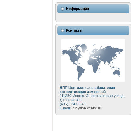
Использование NI LabVIEW 
Исследовние возможности с
Информация
Математическое моделирован
Моделирование и экспериме
Применение осциллографиче
Симуляция отклика импульсн
Контакты
Автоматизация формировани
Блок гальванической развяз
Разработка автоматизирован
Применение среды LabVIEW 
Портативная система для оп
Использование LabVIEW для
Устройство для снятия воль
Передовые научные технологии:
Автоматизированная устано
Автоматизированный лабора
НПП Центральная лаборатория
Визуализация моделировани
автоматизации измерений
111250 Москва, Энергетическая улица,
Виртуальный прибор для ис
д.7, офис 311
Исследование возможности с
(495) 134-03-49
Исследование кинетики дви
E-mail:
info@lab-centre.ru
Комплекс автоматизированно
Метод прогнозирования сво
Недорогая система управле
Применение технологий NI в