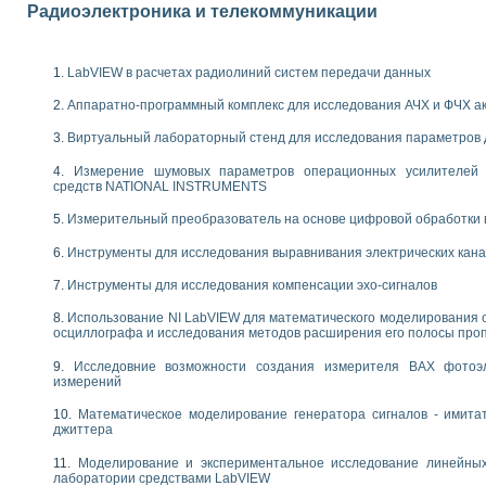
Радиоэлектроника и телекоммуникации
следования течения в расширяющемся канале
ты «Изучение магнитных свойств ферромагнетиков. Петля гистерезиса» с и
LabVIEW в расчетах радиолиний систем передачи данных
нов интерфейсов обмена по протоколам RS232 и GPIB / имитатор оконечного
учение адиабатического расширения газов
Аппаратно-программный комплекс для исследования АЧХ и ФЧХ а
ктрических переходных характеристик асинхронных двигателей при пуске
аботки результатов измерительного экспримента
Виртуальный лабораторный стенд для исследования параметров
азменных измерений с помощью LabVIEW
Измерение шумовых параметров операционных усилителей 
мплекс. Назначение. Состав. Возможности
средств NATIONAL INSTRUMENTS
NATIONAL INSTRUMENTS для создания систем автоматизированного лаборат
альный и корреляционный анализ"
Измерительный преобразователь на основе цифровой обработки 
ания принципа действия универсального цифрового вольтметра
Инструменты для исследования выравнивания электрических кан
е обеспечение учебных лабораторных стендов
практикум для изучения технологии выращивания полупроводниковых и опти
Инструменты для исследования компенсации эхо-сигналов
 средствами LabVIEW
Использование NI LabVIEW для математического моделирования 
плекс для исследования АЧХ и ФЧХ активных фильтров
осциллографа и исследования методов расширения его полосы про
ционный лабораторный практикум по курсу «радиотехнические цепи и сигна
реставрации одномерных сигналов на основе алгоритма полигармонической 
Исследовние возможности создания измерителя ВАХ фотоэ
измерений
NATIONAL INSTRUMENTS в операционной системе LINUX
горитма полигармонической экстраполяции в среде LabVIEW
Математическое моделирование генератора сигналов - имита
ания принципа действия универсального цифрового вольтметра
джиттера
ржки принимаемых решений в среде LabVIEW
Моделирование и экспериментальное исследование линейны
 «Моделирование систем» и «Автоматизация проектирования систем и средс
лаборатории средствами LabVIEW