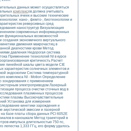
ого осциллографа и исследования методов расширения его полосы пропуска
рительных данных может осуществляться
рений
тельных
комплекс
ов должна учитывать
життера
ерительных ячеек и высокие технические
боратории средствами LabVIEW
хнологии: нано-, фемто-, биотехнологии и
арактеристик реверсивных сред
ого сигнала
едования наноструктур Визуализация
IEW 7.1
именением современных информационных
abVIEW
ния функциональных возможностей
 создания экономичного виртуального
кинетики движения макрочастиц в
ния (RRR) сверхпроводников
анной диагностики крови Метод
нстве Ван Дер Поля
ениями давления Недорогая система
ока Применение технологий NI в курсе
оорганизованная критичность Расчет
ние линейной шкалы цвета модели CIE
ых характеристик солнечных элементов и
ской эндоскопии Система температурной
го комплекса NI - Motion Определение
о зондирования с применением
иристорным электроприводом Лазерный
зации процесса очистки сточных вод в
нных информационных технологий и программных средств
исследования плазменных процессов
страполяции
остики плазмы Высокочувствительные
ний Установка для измерения
 в среде LabVIEW
сследование кинетики зарождения и
е акустической эмиссии и лазерной
на базе платы сбора данных PCI 6052E
риалов в наношкале Метод траекторий в
тров импульса длительностью 750 пс,
о лепестка 1,333 ГГц, его форму удалось
амоорганизованная критичность