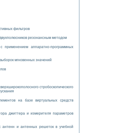
спользованием графической среды программирования LabVIEW
 устройства по интерфейсу RS232
ктивных фильтров
 двухполюсников резонансным методом
с применением аппаратно-программных
орного практикума
выборок мгновенных значений
алов
ческих монокристаллов
сверхширокополосного стробоскопического
пускания
лы»
экстраполяции
лементов на базе виртуальных средств
тора джиттера и измерителя параметров
х антенн и антенных решеток в учебной
тв управления»