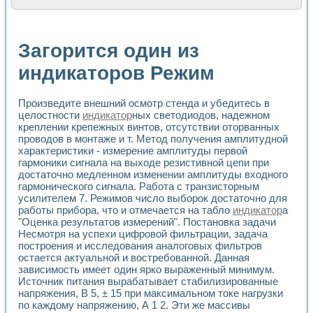
Расчет переноса аэрозоля и выпадения осадка в реально
Формирование линейной шкалы цвета модели CIE L*a*b с
Установка для измерения вольтамперных характеристик с
Загорится один из
Применение NI VISION для геометрического анализа в ме
Система температурной стабилизации
индикаторов Режим
Управление движением с помощью программно - аппаратног
Определение параметров всплывающих газовых пузырьков
Произведите внешний осмотр стенда и убедитесь в
Система управления асинхронным тиристорным электроп
целостности
индикатор
ных светодиодов, надежном
Лазерный профилометр
креплении крепежных винтов, отсутствии оторванных
Применение средств NATIONAL INSTRUMENTS для автомат
проводов в монтаже и т. Метод получения амплитудной
Разработка автоматизированного стенда для исследован
характеристики - измерение амплитуды первой
Автоматизированный стенд рентгеновской диагностики п
гармоники сигнала на выходе резистивной цепи при
Высокочувствительные оптоэлектронные дифракционные 
достаточно медленном изменении амплитуды входного
Установка для измерения диэлектрических свойств сегне
гармонического сигнала. Работа с транзисторным
Исследование кинетики зарождения и развития дефектов 
усилителем 7. Режимов число выборок достаточно для
Лабораторный электрический импедансный томограф на б
работы прибора, что и отмечается на табло
индикатор
а
"Оценка результатов измерений". Постановка задачи
Микрозондовая система для характеризации механических
Несмотря на успехи цифровой фильтрации, задача
Метод траекторий в исследовании металлообрабатывающ
построения и исследования аналоговых фильтров
Промышленная автоматизация
остается актуальной и востребованной. Данная
Автоматизация технологических процессов получения дис
зависимость имеет один ярко выраженный минимум.
Использование систем технического зрения для контроля
Источник питания вырабатывает стабилизированные
Исследование электромагнитных переходных процессов при
напряжения, В 5, ± 15 при максимальном токе нагрузки
Применение LabVIEW при разработке обучающих информа
по каждому напряжению, А 1 2. Эти же массивы