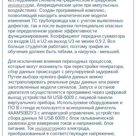
Применение LabVIEW для исследования течения в расши
индикатор
ах. Апериодические цепи при импульсных
Создание виртуальной работы «Изучение магнитных свой
воздействиях. Создан программный комплекс,
Обратный маятник
позволяющий находить аналитические модели
изменения ТС трубопровода как с учетом выявленных
Устройство для изучения основ интерфейсов обмена по п
дефектов, так и после вырезки потенциально опасных
Лабораторный практикум: изучение адиабатического расш
при определенном уровне эффективности
Стенд для исследования электрических переходных харак
функционирования. Коэффициент передачи сумматора
Система статистической обработки результатов измерите
со входов U1 и U2 на выход U3 не менее 0,9 2. Все
Автоматизация лазерно-плазменных измерений с помощ
больше студентов работают, поэтому график их
Модельно-измерительный комплекс. Назначение. Состав.
обучения должен быть гибким, а нагрузка - меньшей.
Использование технологий NATIONAL INSTRUMENTS для с
Для исключения влияния переходных процессов,
Учебный практикум "Спектральный и корреляционный ана
которые могут возникнуть при перестройке генератора,
Учебный стенд для исследования принципа действия унив
сбор данных происходит с регулируемой задержкой.
Оборудование и программное обеспечение учебных лабор
Путем выбора нужного файла данных можно
Виртуальный лабораторный практикум для изучения техн
экстраполировать реальные ряды данных или ранее
Управление роботом ТУР-10 средствами LabVIEW
заготовленные модели сигналов. Запуск и останов
Аппаратно-программный комплекс для исследования АЧХ 
двигателя осуществляется программно через цифровой
Автоматизированный дистанционный лабораторный практи
выход устройства NI USB-6009 с лицевой панели
Исследование возможности реставрации одномерных сигн
виртуального прибора. Используемое оборудование и
Использование технологий NATIONAL INSTRUMENTS в оп
ПО В стенде используется асинхронный двигатель
4ААМ50В2УЗ с аппаратурой управления, устройство
Разработка модификаций алгоритма полигармонической э
сбора данных NI USB 6009 с блок гальванической
Учебный стенд для исследования принципа действия унив
развязки для измерения токов и напряжений, блок
Виртуальная система поддержки принимаемых решений в
питания. Ток
индикатор
ного электрода,
Преемственность дисциплин «Моделирование систем» и «
преобразованный в соответствующее напряжение,