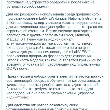
Универсальный стенд для исследования электрических ха
поступает на устройство обработки и после него на
Лабораторные практикумы по информационно-измерител
устройство отображения.
Виртуальный измеритель частотных характеристик на осн
Для его разработки использована среда графического
Лабораторный практикум по основам теории Коммутации
программирования LabVIEW фирмы National Instruments
Разработка виртуальной лабораторной работы «Имитаци
2. Вторая вкладка виртуального макета предназначена
Виртуальные практикумы по электротехнике в среде LabV
для исследования принципа действия вольтметра по его
Из опыта внедрения в рамках национального проекта «Об
структурной схеме см. В этих случаях приходится
Исследование эффективности решателей обыкновенных 
переходить к другим программам Excel, Mathcad,
Опыт разработки LabVIEW лабораторных практикумов н
MatLab. В ПТ-режиме выходной сигнал
Проблемы повышения качества образования и подготовки
электрохимического датчика состоит из полезного
Развитие LabVIEW лабораторного практикума по электр
сигнала и сдвинутой относительного него по фазе
Разработка виртуальной лаборатории по электротехнике 
помехи, для уменьшения последней в LabVIEW была
реализована программа фазового детектирования.
Усовершенствованные алгоритмы частотного анализа для
Вторая часть модели, так как не является критичной по
Об опыте работы учебного центра «Технологии NATIONAL
времени, описана в ВП, работающем под управлением
Технологии NI в магистерской программе «Прикладная фи
ОС Windows.
Система диагностики двигателей постоянного тока
Автоматизированный стенд формирования электромагнитн
Практические и лабораторные занятия являются важной
Лабораторный практикум по курсу ИИС на базе оборудов
составляющей процесса обучения, от которых зависит
Партнеры
качество и полнота приобретаемых студентом знаний.
Затем выбрать требуемые контрольные точки для
Академические и отраслевые институты
исследования сигнала на графическом и цифровом
Учебные заведения
индикатор
ах.
Бизнес
Контакты
Для удобства оператора результирующие
установленные значения амплитуды и частоты