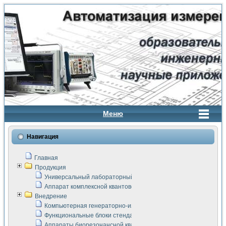
Меню
Навигация
Главная
Продукция
Универсальный лабораторный стенд "Сигнал-USB"
Аппарат комплексной квантовой терапии Интроскан
Внедрение
Компьютерная генераторно-измерительная система
Функциональные блоки стенда "Сигнал-USB"
Аппараты биорезонансной квантовой терапии серии СКАН