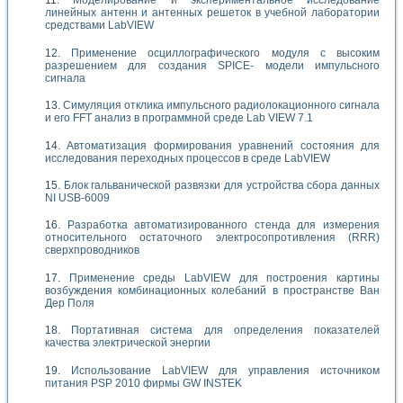
Моделирование и экспериментальное исследование
линейных антенн и антенных решеток в учебной лаборатории
средствами LabVIEW
Применение осциллографического модуля с высоким
разрешением для создания SPICE- модели импульсного
сигнала
Симуляция отклика импульсного радиолокационного сигнала
и его FFT анализ в программной среде Lab VIEW 7.1
Автоматизация формирования уравнений состояния для
исследования переходных процессов в среде LabVIEW
Блок гальванической развязки для устройства сбора данных
NI USB-6009
Разработка автоматизированного стенда для измерения
относительного остаточного электросопротивления (RRR)
сверхпроводников
Применение среды LabVIEW для построения картины
возбуждения комбинационных колебаний в пространстве Ван
Дер Поля
Портативная система для определения показателей
качества электрической энергии
Использование LabVIEW для управления источником
питания PSP 2010 фирмы GW INSTEK