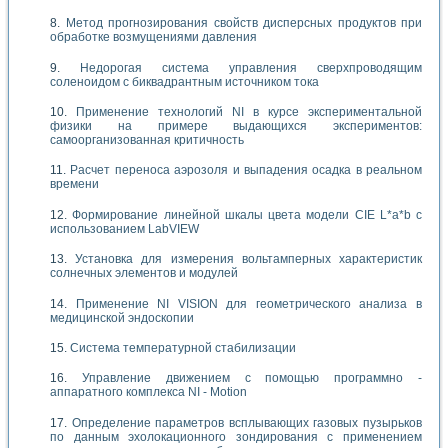
Метод прогнозирования свойств дисперсных продуктов при
обработке возмущениями давления
Недорогая система управления сверхпроводящим
соленоидом с биквадрантным источником тока
Применение технологий NI в курсе экспериментальной
физики на примере выдающихся экспериментов:
самоорганизованная критичность
Расчет переноса аэрозоля и выпадения осадка в реальном
времени
Формирование линейной шкалы цвета модели CIE L*a*b с
использованием LabVIEW
Установка для измерения вольтамперных характеристик
солнечных элементов и модулей
Применение NI VISION для геометрического анализа в
медицинской эндоскопии
Система температурной стабилизации
Управление движением с помощью программно -
аппаратного комплекса NI - Motion
Определение параметров всплывающих газовых пузырьков
по данным эхолокационного зондирования с применением