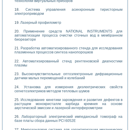
технологии виртуальных приборов
Система управления асинхронным тиристорным
электроприводом
Лазерный профилометр
Применение средств NATIONAL INSTRUMENTS для
автоматизации процесса очистки сточных вод в мембранном
биореакторе
Разработка автоматизированного стенда для исследования
плазменных процессов синтеза нанопорошков
Автоматизированный стенд рентгеновской диагностики
плазмы
Высокочувствительные оптоэлектронные дифракционные
датчики малых перемещений и колебаний
Установка для измерения диэлектрических свойств
сегнетоэлектриков методом тепловых шумов
Исследование кинетики зарождения и развития дефектов в
растущем монокристалле карбида кремния на основе
акустической эмиссии и лазерной интерферометрии
Лабораторный электрический импедансный томограф на
базе платы сбора данных PCI 6052E
Микрозондовая система для характеризации механических