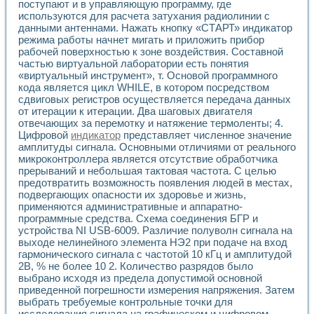
Разработка виртуальных тренажеров путем моделировани
поступают и в управляющую программу, где
используются для расчета затухания радиолинии с
Система блокировок, сигнализации и защиты ускорителя 
данными антеннами. Нажать кнопку «СТАРТ» индикатор
Система сбора данных и управления процессом цементир
режима работы начнет мигать и приложить прибор
Управление температурой газовой среды специальной ба
рабочей поверхностью к зоне воздействия. Составной
Разработка программного обеспечения с использованием
частью виртуальной лаборатории есть понятия
Использование технологий NATIONAL INSTRUMENTS при ра
«виртуальный инструмент», т. Основой программного
Оборудование для промышленной термотрансферной мар
кода является цикл WHILE, в котором посредством
Автоматизация реометрических исследований на базе La
сдвиговых регистров осуществляется передача данных
Применение измерителя иммитанса для исследова¬ния эле
от итерации к итерации. Два шаговых двигателя
Исследование электромагнитных переходных процессов при
отвечающих за перемотку и натяжение термоленты; 4.
Цифровой
индикатор
представляет численное значение
Стенд для исследования электрических переходных харак
амплитуды сигнала. Основными отличиями от реального
Автоматизация контроля сварных швов на базе техноло
микроконтроллера является отсутствие обработчика
Измерительный контроль с применением неиндустриальны
прерываний и небольшая тактовая частота. С целью
Моделирование надежности и эффективности систем упра
предотвратить возможность появления людей в местах,
Лабораторные практикумы и учебные стенды
подвергающих опасности их здоровье и жизнь,
Автоматизация лабораторного стенда по измерению проф
применяются административные и аппаратно-
Автоматизированные лабораторные комплексы для вузов,
программные средства. Схема соединения БГР и
Виртуальный прибор для исследования нелинейных рези
устройства NI USB-6009. Различие полуволн сигнала на
выходе нелинейного элемента НЭ2 при подаче на вход
Использование виртуальных приборов в процесе изучения
гармонического сигнала с частотой 10 кГц и амплитудой
Использование программ ELECTRONICS WORKBENCH-MULTI
2В, % не более 10 2. Количество разрядов было
Лабораторный практикум по дисциплине «Цифровые вычис
выбрано исходя из предела допустимой основной
Лабораторный практикум по ИНС на основе LabVIEW
приведенной погрешности измерения напряжения. Затем
Лабораторный практикум по основам теории коммутации
выбрать требуемые контрольные точки для
Опыт использования NI LabVIEW для создания лабораторн
исследования сигнала на графическом и цифровом