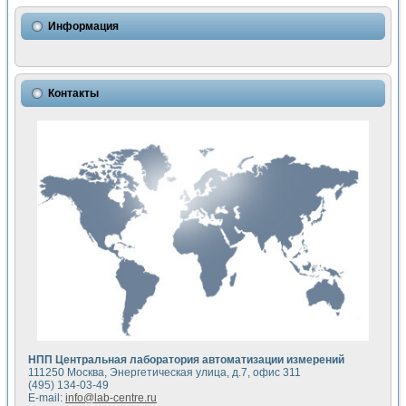
Использование NI LabVIEW для математического моделир
Исследовние возможности создания измерителя ВАХ фото
Информация
Математическое моделирование генератора сигналов - и
Моделирование и экспериментальное исследование линей
Применение осциллографического модуля с высоким разр
Симуляция отклика импульсного радиолокационного сигнал
Контакты
Автоматизация формирования уравнений состояния для и
Блок гальванической развязки для устройства сбора данн
Разработка автоматизированного стенда для измерения о
Применение среды LabVIEW для построения картины возб
Портативная система для определения показателей качес
Использование LabVIEW для управления источником пит
Устройство для снятия вольт-амперных характеристик со
Передовые научные технологии: нано-, фемто-, биотехнологи
Автоматизированная установка по измерению временных 
Автоматизированный лабораторный комплекс на базе Lab
Визуализация моделирования и оптимизации тепловой об
Виртуальный прибор для исследования функциональных в
Исследование возможности создания экономичного виртуа
Исследование кинетики движения макрочастиц в упорядо
Комплекс автоматизированной диагностики крови
НПП Центральная лаборатория автоматизации измерений
Метод прогнозирования свойств дисперсных продуктов п
111250 Москва, Энергетическая улица, д.7, офис 311
Недорогая система управления сверхпроводящим соленои
(495) 134-03-49
E-mail:
info@lab-centre.ru
Применение технологий NI в курсе экспериментальной фи