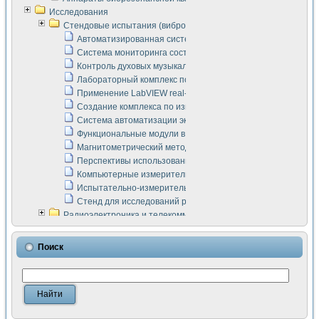
Исследования
Стендовые испытания (виброакустика, тензометрия и т.п.)
Автоматизированная система измерения параметров дизе
Система мониторинга состояния тяговых электродвигателей
Контроль духовых музыкальных инструментов
Лабораторный комплекс по исследованию элементной ба
Применение LabVIEW real-time module для моделирования
Создание комплекса по измерению скорости подвижного с
Система автоматизации экспериментальных исследований 
Функциональные модули в стандарте Nl SCXI для ультраз
Магнитометрический метод в дефектоскопии сварных шво
Перспективы использования машинного зрения в составе
Компьютерные измерительные системы для лабораторных
Испытательно-измерительный комплекс аппаратуры для о
Стенд для исследований рабочих процессов ДВС в динам
Радиоэлектроника и телекоммуникации
LabVIEW в расчетах радиолиний систем передачи данных
Аппаратно-программный комплекс для исследования АЧХ 
Поиск
Виртуальный лабораторный стенд для исследования пар
Измерение шумовых параметров операционных усилител
Измерительный преобразователь на основе цифровой обр
Инструменты для исследования выравнивания электричес
Инструменты для исследования компенсации эхо-сигнало