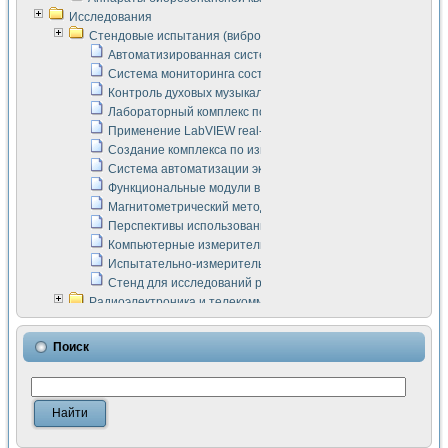
Исследования
Стендовые испытания (виброакустика, тензометрия и т.п.)
Автоматизированная система измерения параметров дизе
Система мониторинга состояния тяговых электродвигателей
Контроль духовых музыкальных инструментов
Лабораторный комплекс по исследованию элементной ба
Применение LabVIEW real-time module для моделирования
Создание комплекса по измерению скорости подвижного с
Система автоматизации экспериментальных исследований 
Функциональные модули в стандарте Nl SCXI для ультраз
Магнитометрический метод в дефектоскопии сварных шво
Перспективы использования машинного зрения в составе
Компьютерные измерительные системы для лабораторных
Испытательно-измерительный комплекс аппаратуры для о
Стенд для исследований рабочих процессов ДВС в динам
Радиоэлектроника и телекоммуникации
LabVIEW в расчетах радиолиний систем передачи данных
Аппаратно-программный комплекс для исследования АЧХ 
Поиск
Виртуальный лабораторный стенд для исследования пар
Измерение шумовых параметров операционных усилител
Измерительный преобразователь на основе цифровой обр
Инструменты для исследования выравнивания электричес
Инструменты для исследования компенсации эхо-сигнало