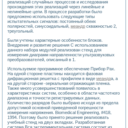
реализаций случайных процессов и исследования
Применение LabVIEW для исследования течения в расши
прохождения этих реализаций через линейные и
Создание виртуальной работы «Изучение магнитных свой
нелинейные цепи. В процессе разработки было
Обратный маятник
предложено использовать следующие типы
Устройство для изучения основ интерфейсов обмена по п
испытательных сигналов: постоянный обеих
Лабораторный практикум: изучение адиабатического расш
полярностей, синусоидальный,
меандр
скважностью 2,
Стенд для исследования электрических переходных харак
треугольный.
Система статистической обработки результатов измерите
Были учтены характерные особенности блоков.
Автоматизация лазерно-плазменных измерений с помощ
Внедрение и развитие решения С использованием
Модельно-измерительный комплекс. Назначение. Состав.
данного набора модулей реализован стенд для
Использование технологий NATIONAL INSTRUMENTS для с
измерения диаграмм направленности ультразвуковых
Учебный практикум "Спектральный и корреляционный ана
преобразователей, описанный в 1.
Учебный стенд для исследования принципа действия унив
Оборудование и программное обеспечение учебных лабор
Используемое программное обеспечение Прибор Pax.
На одной стороне пластины находится фазовая
Виртуальный лабораторный практикум для изучения техн
дифракционная решетка с профилем в виде
меандр
а, а
Управление роботом ТУР-10 средствами LabVIEW
на другой стороне -зеркальная отражающая пленка.
Аппаратно-программный комплекс для исследования АЧХ 
Также много усовершенствований появилось в
Автоматизированный дистанционный лабораторный практи
характеристиках систем, особенно в области частотного
Исследование возможности реставрации одномерных сигн
диапазона и точности регистрируемых данных.
Использование технологий NATIONAL INSTRUMENTS в оп
Количество разрядов было выбрано исходя из предела
Разработка модификаций алгоритма полигармонической э
допустимой основной приведенной погрешности
Учебный стенд для исследования принципа действия унив
измерения напряжения. Biomedical Engineering, #418,
1994. Поэтому было принято решение реализовать
Виртуальная система поддержки принимаемых решений в
учебный стенд на двух вкладках. Разработанная
Преемственность дисциплин «Моделирование систем» и «
система Вся экспериментальная система состоит из