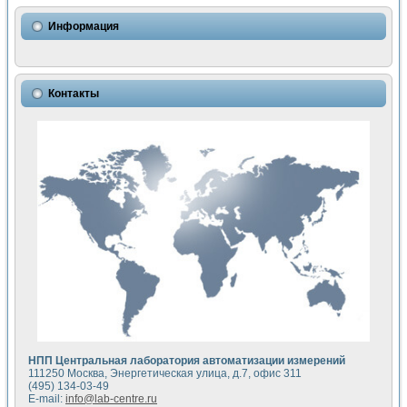
Использование NI LabVIEW для математического моделир
Исследовние возможности создания измерителя ВАХ фото
Информация
Математическое моделирование генератора сигналов - и
Моделирование и экспериментальное исследование линей
Применение осциллографического модуля с высоким разр
Симуляция отклика импульсного радиолокационного сигнал
Контакты
Автоматизация формирования уравнений состояния для и
Блок гальванической развязки для устройства сбора данн
Разработка автоматизированного стенда для измерения о
Применение среды LabVIEW для построения картины возб
Портативная система для определения показателей качес
Использование LabVIEW для управления источником пит
Устройство для снятия вольт-амперных характеристик со
Передовые научные технологии: нано-, фемто-, биотехнологи
Автоматизированная установка по измерению временных 
Автоматизированный лабораторный комплекс на базе Lab
Визуализация моделирования и оптимизации тепловой об
Виртуальный прибор для исследования функциональных в
Исследование возможности создания экономичного виртуа
Исследование кинетики движения макрочастиц в упорядо
Комплекс автоматизированной диагностики крови
НПП Центральная лаборатория автоматизации измерений
Метод прогнозирования свойств дисперсных продуктов п
111250 Москва, Энергетическая улица, д.7, офис 311
Недорогая система управления сверхпроводящим соленои
(495) 134-03-49
E-mail:
info@lab-centre.ru
Применение технологий NI в курсе экспериментальной фи