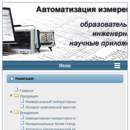
Меню
Навигация
Главная
Продукция
Универсальный лабораторный стенд "Сигнал-USB"
Аппарат комплексной квантовой терапии Интроскан
Внедрение
Компьютерная генераторно-измерительная система
Функциональные блоки стенда "Сигнал-USB"
Аппараты биорезонансной квантовой терапии серии СКАН