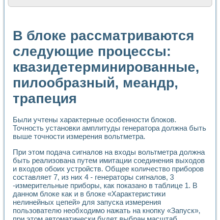
Расчет переноса аэрозоля и выпадения осадка в реально
Формирование линейной шкалы цвета модели CIE L*a*b с
Установка для измерения вольтамперных характеристик с
В блоке рассматриваются
Применение NI VISION для геометрического анализа в ме
Система температурной стабилизации
следующие процессы:
Управление движением с помощью программно - аппаратног
квазидетерминированные,
Определение параметров всплывающих газовых пузырьков
Система управления асинхронным тиристорным электроп
пилообразный, меандр,
Лазерный профилометр
Применение средств NATIONAL INSTRUMENTS для автомат
трапеция
Разработка автоматизированного стенда для исследован
Автоматизированный стенд рентгеновской диагностики п
Высокочувствительные оптоэлектронные дифракционные 
Были учтены характерные особенности блоков.
Точность установки амплитуды генератора должна быть
Установка для измерения диэлектрических свойств сегне
выше точности измерения вольтметра.
Исследование кинетики зарождения и развития дефектов 
Лабораторный электрический импедансный томограф на б
При этом подача сигналов на входы вольтметра должна
Микрозондовая система для характеризации механических
быть реализована путем имитации соединения выходов
Метод траекторий в исследовании металлообрабатывающ
и входов обоих устройств. Общее количество приборов
Промышленная автоматизация
составляет 7, из них 4 - генераторы сигналов, 3
Автоматизация технологических процессов получения дис
-измерительные приборы, как показано в таблице 1. В
данном блоке как и в блоке «Характеристики
Использование систем технического зрения для контроля
нелинейных цепей» для запуска измерения
Исследование электромагнитных переходных процессов при
пользователю необходимо нажать на кнопку «Запуск»,
Применение LabVIEW при разработке обучающих информа
при этом автоматически будет выбран масштаб