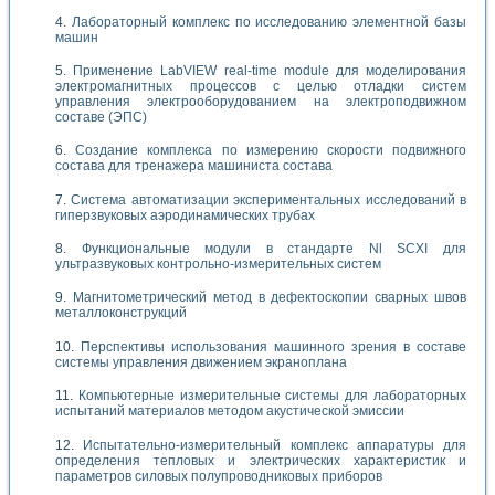
Лабораторный комплекс по исследованию элементной базы
машин
Применение LabVIEW real-time module для моделирования
электромагнитных процессов с целью отладки систем
управления электрооборудованием на электроподвижном
составе (ЭПС)
Создание комплекса по измерению скорости подвижного
состава для тренажера машиниста состава
Система автоматизации экспериментальных исследований в
гиперзвуковых аэродинамических трубах
Функциональные модули в стандарте Nl SCXI для
ультразвуковых контрольно-измерительных систем
Магнитометрический метод в дефектоскопии сварных швов
металлоконструкций
Перспективы использования машинного зрения в составе
системы управления движением экраноплана
Компьютерные измерительные системы для лабораторных
испытаний материалов методом акустической эмиссии
Испытательно-измерительный комплекс аппаратуры для
определения тепловых и электрических характеристик и
параметров силовых полупроводниковых приборов