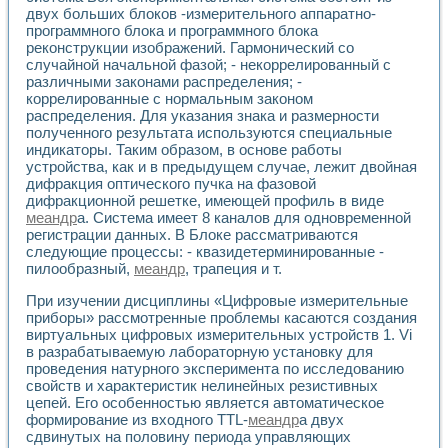
Универсальный стенд для исследования электрических ха
двух больших блоков -измерительного аппаратно-
Лабораторные практикумы по информационно-измерител
программного блока и программного блока
Виртуальный измеритель частотных характеристик на осн
реконструкции изображений. Гармонический со
Лабораторный практикум по основам теории Коммутации
случайной начальной фазой; - некоррелированный с
Разработка виртуальной лабораторной работы «Имитаци
различными законами распределения; -
Виртуальные практикумы по электротехнике в среде LabV
коррелированные с нормальным законом
Из опыта внедрения в рамках национального проекта «Об
распределения. Для указания знака и размерности
полученного результата используются специальные
Исследование эффективности решателей обыкновенных 
индикаторы. Таким образом, в основе работы
Опыт разработки LabVIEW лабораторных практикумов н
устройства, как и в предыдущем случае, лежит двойная
Проблемы повышения качества образования и подготовки
дифракция оптического пучка на фазовой
Развитие LabVIEW лабораторного практикума по электр
дифракционной решетке, имеющей профиль в виде
Разработка виртуальной лаборатории по электротехнике 
меандр
а. Система имеет 8 каналов для одновременной
Усовершенствованные алгоритмы частотного анализа для
регистрации данных. В Блоке рассматриваются
Об опыте работы учебного центра «Технологии NATIONAL
следующие процессы: - квазидетерминированные -
Технологии NI в магистерской программе «Прикладная фи
пилообразный,
меандр
, трапеция и т.
Система диагностики двигателей постоянного тока
При изучении дисциплины «Цифровые измерительные
Автоматизированный стенд формирования электромагнитн
приборы» рассмотренные проблемы касаются создания
Лабораторный практикум по курсу ИИС на базе оборудов
виртуальных цифровых измерительных устройств 1. Vi
Партнеры
в разрабатываемую лабораторную установку для
Академические и отраслевые институты
проведения натурного эксперимента по исследованию
Учебные заведения
свойств и характеристик нелинейных резистивных
Бизнес
цепей. Его особенностью является автоматическое
Контакты
формирование из входного TTL-
меандр
а двух
сдвинутых на половину периода управляющих