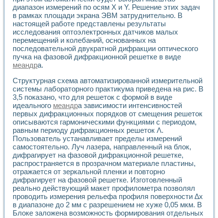
Разработка виртуальных тренажеров путем моделировани
диапазон измерений по осям X и Y. Решение этих задач
Система блокировок, сигнализации и защиты ускорителя 
в рамках площади экрана ЭВМ затруднительно. В
Система сбора данных и управления процессом цементир
настоящей работе представлены результаты
Управление температурой газовой среды специальной ба
исследования оптоэлектронных датчиков малых
Разработка программного обеспечения с использованием
перемещений и колебаний, основанных на
Использование технологий NATIONAL INSTRUMENTS при ра
последовательной двукратной дифракции оптического
пучка на фазовой дифракционной решетке в виде
Оборудование для промышленной термотрансферной мар
меандр
а.
Автоматизация реометрических исследований на базе La
Применение измерителя иммитанса для исследова¬ния эле
Структурная схема автоматизированной измерительной
Исследование электромагнитных переходных процессов при
системы лабораторного практикума приведена на рис. В
Стенд для исследования электрических переходных харак
3,5 показано, что для решеток с формой в виде
Автоматизация контроля сварных швов на базе техноло
идеального
меандр
а зависимости интенсивностей
Измерительный контроль с применением неиндустриальны
первых дифракционных порядков от смещения решеток
описываются гармоническими функциями с периодом,
Моделирование надежности и эффективности систем упра
равным периоду дифракционных решеток Λ.
Лабораторные практикумы и учебные стенды
Пользователь устанавливает пределы измерений
Автоматизация лабораторного стенда по измерению проф
самостоятельно. Луч лазера, направленный на блок,
Автоматизированные лабораторные комплексы для вузов,
дифрагирует на фазовой дифракционной решетке,
Виртуальный прибор для исследования нелинейных рези
распространяется в прозрачном материале пластины,
Использование виртуальных приборов в процесе изучения
отражается от зеркальной пленки и повторно
Использование программ ELECTRONICS WORKBENCH-MULTI
дифрагирует на фазовой решетке. Изготовленный
Лабораторный практикум по дисциплине «Цифровые вычис
реально действующий макет профилометра позволял
Лабораторный практикум по ИНС на основе LabVIEW
проводить измерения рельефа профиля поверхности ∆х
в диапазоне до 2 мм с разрешением не хуже 0,05 мкм. В
Лабораторный практикум по основам теории коммутации
Блоке заложена возможность формирования отдельных
Опыт использования NI LabVIEW для создания лабораторн