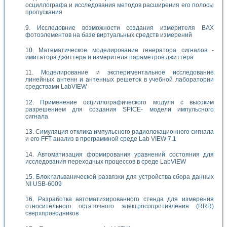
осциллографа и исследования методов расширения его полосы
пропускания
Исследовние возможности создания измерителя ВАХ
фотоэлементов на базе виртуальных средств измерений
Математическое моделирование генератора сигналов -
имитатора джиттера и измерителя параметров джиттера
Моделирование и экспериментальное исследование
линейных антенн и антенных решеток в учебной лаборатории
средствами LabVIEW
Применение осциллографического модуля с высоким
разрешением для создания SPICE- модели импульсного
сигнала
Симуляция отклика импульсного радиолокационного сигнала
и его FFT анализ в программной среде Lab VIEW 7.1
Автоматизация формирования уравнений состояния для
исследования переходных процессов в среде LabVIEW
Блок гальванической развязки для устройства сбора данных
NI USB-6009
Разработка автоматизированного стенда для измерения
относительного остаточного электросопротивления (RRR)
сверхпроводников