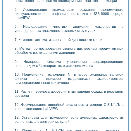
возможностей алгоритма полигармонической экстраполяции
Исследование возможности создания экономичного
виртуального полярографа на основе платы USB 6008 в среде
LabVIEW
Исследование кинетики движения макрочастиц в
упорядоченных плазменно-пылевых структурах
Комплекс автоматизированной диагностики крови
Метод прогнозирования свойств дисперсных продуктов при
обработке возмущениями давления
Недорогая система управления сверхпроводящим
соленоидом с биквадрантным источником тока
Применение технологий NI в курсе экспериментальной
физики на примере выдающихся экспериментов:
самоорганизованная критичность
Расчет переноса аэрозоля и выпадения осадка в реальном
времени
Формирование линейной шкалы цвета модели CIE L*a*b с
использованием LabVIEW
Установка для измерения вольтамперных характеристик
солнечных элементов и модулей
Применение NI VISION для геометрического анализа в