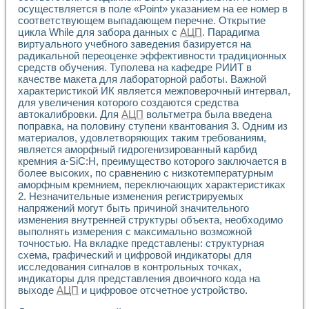
Применение LabVIEW для исследования течения в расши
осуществляется в поле «Point» указанием на ее номер в
соответствующем выпадающем перечне. Открытие
Создание виртуальной работы «Изучение магнитных свой
цикла While для забора данных с
АЦП
. Парадигма
Обратный маятник
виртуального учебного заведения базируется на
Устройство для изучения основ интерфейсов обмена по п
радикальной переоценке эффективности традиционных
Лабораторный практикум: изучение адиабатического расш
средств обучения. Туполева на кафедре РИИТ в
Стенд для исследования электрических переходных харак
качестве макета для лабораторной работы. Важной
Система статистической обработки результатов измерите
характеристикой ИК является межповерочный интервал,
Автоматизация лазерно-плазменных измерений с помощ
для увеличения которого создаются средства
Модельно-измерительный комплекс. Назначение. Состав.
автокалибровки. Для
АЦП
вольтметра была введена
поправка, на половину ступени квантования 3. Одним из
Использование технологий NATIONAL INSTRUMENTS для с
материалов, удовлетворяющих таким требованиям,
Учебный практикум "Спектральный и корреляционный ана
является аморфный гидрогенизированный карбид
Учебный стенд для исследования принципа действия унив
кремния a-SiC:H, преимущество которого заключается в
Оборудование и программное обеспечение учебных лабор
более высоких, по сравнению с низкотемпературным
Виртуальный лабораторный практикум для изучения техн
аморфным кремнием, переключающих характеристиках
Управление роботом ТУР-10 средствами LabVIEW
2. Незначительные изменения регистрируемых
Аппаратно-программный комплекс для исследования АЧХ 
напряжений могут быть причиной значительного
Автоматизированный дистанционный лабораторный практи
изменения внутренней структуры объекта, необходимо
Исследование возможности реставрации одномерных сигн
выполнять измерения с максимально возможной
точностью. На вкладке представлены: структурная
Использование технологий NATIONAL INSTRUMENTS в оп
схема, графический и цифровой индикаторы для
Разработка модификаций алгоритма полигармонической э
исследования сигналов в контрольных точках,
Учебный стенд для исследования принципа действия унив
индикаторы для представления двоичного кода на
Виртуальная система поддержки принимаемых решений в
выходе
АЦП
и цифровое отсчетное устройство.
Преемственность дисциплин «Моделирование систем» и «