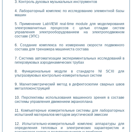
Контроль духовых музыкальных инструментов
Лабораторный комплекс по исследованию элементной базы
машин
Применение LabVIEW real-time module для моделирования
электромагнитных процессов с целью отладки систем
управления электрооборудованием на электроподвижном
составе (ЭПС)
Создание комплекса по измерению скорости подвижного
состава для тренажера машиниста состава
Система автоматизации экспериментальных исследований в
гиперзвуковых аэродинамических трубах
Функциональные модули в стандарте Nl SCXI для
ультразвуковых контрольно-измерительных систем
Магнитометрический метод в дефектоскопии сварных швов
металлоконструкций
Перспективы использования машинного зрения в составе
системы управления движением экраноплана
Компьютерные измерительные системы для лабораторных
испытаний материалов методом акустической эмиссии
Испытательно-измерительный комплекс аппаратуры для
определения тепловых и электрических характеристик и
параметров силовых полупроводниковых приборов