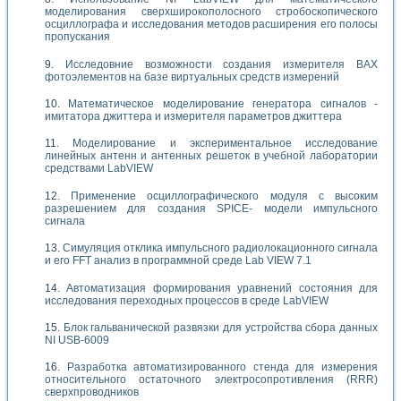
моделирования сверхширокополосного стробоскопического
осциллографа и исследования методов расширения его полосы
пропускания
Исследовние возможности создания измерителя ВАХ
фотоэлементов на базе виртуальных средств измерений
Математическое моделирование генератора сигналов -
имитатора джиттера и измерителя параметров джиттера
Моделирование и экспериментальное исследование
линейных антенн и антенных решеток в учебной лаборатории
средствами LabVIEW
Применение осциллографического модуля с высоким
разрешением для создания SPICE- модели импульсного
сигнала
Симуляция отклика импульсного радиолокационного сигнала
и его FFT анализ в программной среде Lab VIEW 7.1
Автоматизация формирования уравнений состояния для
исследования переходных процессов в среде LabVIEW
Блок гальванической развязки для устройства сбора данных
NI USB-6009
Разработка автоматизированного стенда для измерения
относительного остаточного электросопротивления (RRR)
сверхпроводников