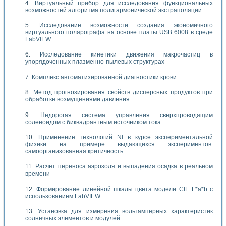
Виртуальный прибор для исследования функциональных
возможностей алгоритма полигармонической экстраполяции
Исследование возможности создания экономичного
виртуального полярографа на основе платы USB 6008 в среде
LabVIEW
Исследование кинетики движения макрочастиц в
упорядоченных плазменно-пылевых структурах
Комплекс автоматизированной диагностики крови
Метод прогнозирования свойств дисперсных продуктов при
обработке возмущениями давления
Недорогая система управления сверхпроводящим
соленоидом с биквадрантным источником тока
Применение технологий NI в курсе экспериментальной
физики на примере выдающихся экспериментов:
самоорганизованная критичность
Расчет переноса аэрозоля и выпадения осадка в реальном
времени
Формирование линейной шкалы цвета модели CIE L*a*b с
использованием LabVIEW
Установка для измерения вольтамперных характеристик
солнечных элементов и модулей