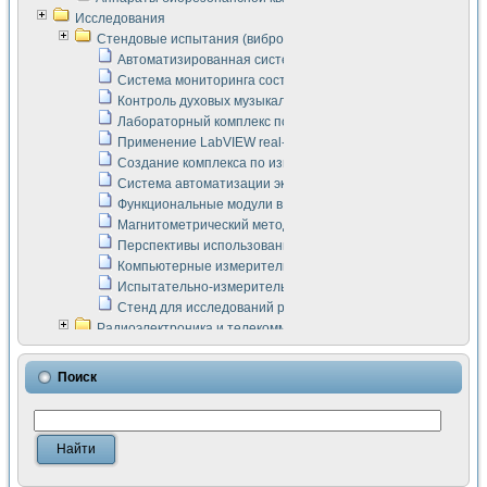
Исследования
Стендовые испытания (виброакустика, тензометрия и т.п.)
Автоматизированная система измерения параметров дизе
Система мониторинга состояния тяговых электродвигателей
Контроль духовых музыкальных инструментов
Лабораторный комплекс по исследованию элементной ба
Применение LabVIEW real-time module для моделирования
Создание комплекса по измерению скорости подвижного с
Система автоматизации экспериментальных исследований 
Функциональные модули в стандарте Nl SCXI для ультраз
Магнитометрический метод в дефектоскопии сварных шво
Перспективы использования машинного зрения в составе
Компьютерные измерительные системы для лабораторных
Испытательно-измерительный комплекс аппаратуры для о
Стенд для исследований рабочих процессов ДВС в динам
Радиоэлектроника и телекоммуникации
LabVIEW в расчетах радиолиний систем передачи данных
Аппаратно-программный комплекс для исследования АЧХ 
Поиск
Виртуальный лабораторный стенд для исследования пар
Измерение шумовых параметров операционных усилител
Измерительный преобразователь на основе цифровой обр
Инструменты для исследования выравнивания электричес
Инструменты для исследования компенсации эхо-сигнало