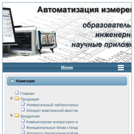
Меню
Навигация
Главная
Продукция
Универсальный лабораторный стенд "Сигнал-USB"
Аппарат комплексной квантовой терапии Интроскан
Внедрение
Компьютерная генераторно-измерительная система
Функциональные блоки стенда "Сигнал-USB"
Аппараты биорезонансной квантовой терапии серии СКАН