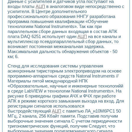
Универсальный стенд для исследования электрических ха
Данные с усилителей и датчиков угла поступают на
Лабораторные практикумы по информационно-измерител
входы платы
АЦП
в аналоговом виде непосредственно с
усилителя. В Центре дополнительного
Виртуальный измеритель частотных характеристик на осн
профессионального образования ННГУ разработана
Лабораторный практикум по основам теории Коммутации
программа повышения квалификации «Обучение
Разработка виртуальной лабораторной работы «Имитаци
технологиям National Instruments». Так как при
Виртуальные практикумы по электротехнике в среде LabV
параллельном сборе данных входящая в состав АПК
Из опыта внедрения в рамках национального проекта «Об
плата DAQ 6251 использует один
АЦП
на все каналы и
Исследование эффективности решателей обыкновенных 
мультиплексор псевдопараллельный сбор данных, то
Опыт разработки LabVIEW лабораторных практикумов н
возникает постоянная межканальная задержка.
Проблемы повышения качества образования и подготовки
Максимальная дальность обнаружения объектов - 50
Развитие LabVIEW лабораторного практикума по электр
км; 6.
Разработка виртуальной лаборатории по электротехнике 
Стенд для исследования системы управления
Усовершенствованные алгоритмы частотного анализа для
асинхронным тиристорным электроприводом на основе
Об опыте работы учебного центра «Технологии NATIONAL
программно-аппаратных средств Natonal Instruments //
Технологии NI в магистерской программе «Прикладная фи
Материалы пятой международной НПК
Система диагностики двигателей постоянного тока
«Образовательные, научные и инженерные технологийй
Автоматизированный стенд формирования электромагнитн
в среде LabVIEW и технологии National Instruments». На
Лабораторный практикум по курсу ИИС на базе оборудов
рисунке 6 приведены графики АЧХ и ФЧХ при работе
АПК в режиме короткого замыкания выхода на вход. Для
Партнеры
регистрации сигналов использовался
Академические и отраслевые институты
быстродействующий
АЦП
с памятью ЛА_н10М6РС1 50
Учебные заведения
МГц, 2 канала, 256 Кбайт памяти. Подставив получим
Бизнес
выборочные значения сигнала С учетом периодичности
Контакты
тригонометрических функций, получим Следует, что
выборочные значения полигармонического сигнала