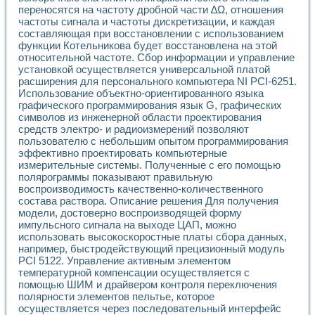
переносятся на частоту дробной части ∆Ω, отношения
частоты сигнала и частоты дискретизации, и каждая
составляющая при восстановлении с использованием
функции Котельникова будет восстановлена на этой
относительной частоте. Сбор информации и управление
установкой осуществляется универсальной платой
расширения для персонального компьютера NI PCI-6251.
Использование объектно-ориентированного языка
графического программирования язык G, графических
символов из инженерной области проектирования
средств электро- и радиоизмерений позволяют
пользователю с небольшим опытом программирования
эффективно проектировать компьютерные
измерительные системы. Полученные с его помощью
полярограммы показывают правильную
воспроизводимость качественно-количественного
состава раствора. Описание решения Для получения
модели, достоверно воспроизводящей форму
импульсного сигнала на выходе ЦАП, можно
использовать высокоскоростные платы сбора данных,
например, быстродействующий прецизионный модуль
PCI 5122. Управление активным элементом
температурной компенсации осуществляется с
помощью ШИМ и драйвером контроля переключения
полярности элементов пельтье, которое
осуществляется через последовательный интерфейс