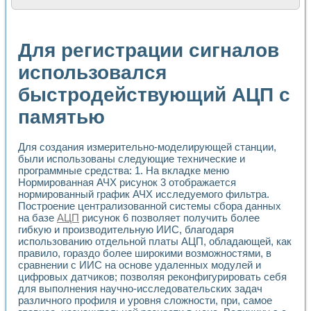
Расчет переноса аэрозоля и выпадения осадка в реально
Формирование линейной шкалы цвета модели CIE L*a*b с
Установка для измерения вольтамперных характеристик с
Для регистрации сигналов
Применение NI VISION для геометрического анализа в ме
Система температурной стабилизации
использовался
Управление движением с помощью программно - аппаратног
быстродействующий АЦП с
Определение параметров всплывающих газовых пузырьков
Система управления асинхронным тиристорным электроп
памятью
Лазерный профилометр
Применение средств NATIONAL INSTRUMENTS для автомат
Разработка автоматизированного стенда для исследован
Для создания измерительно-моделирующей станции,
Автоматизированный стенд рентгеновской диагностики п
были использованы следующие технические и
Высокочувствительные оптоэлектронные дифракционные 
программные средства: 1. На вкладке меню
Установка для измерения диэлектрических свойств сегне
Нормированная АЧХ рисунок 3 отображается
нормированный график АЧХ исследуемого фильтра.
Исследование кинетики зарождения и развития дефектов 
Построение централизованной системы сбора данных
Лабораторный электрический импедансный томограф на б
на базе
АЦП
рисунок 6 позволяет получить более
Микрозондовая система для характеризации механических
гибкую и производительную ИИС, благодаря
Метод траекторий в исследовании металлообрабатывающ
использованию отдельной платы АЦП, обладающей, как
Промышленная автоматизация
правило, гораздо более широкими возможностями, в
Автоматизация технологических процессов получения дис
сравнении с ИИС на основе удаленных модулей и
Использование систем технического зрения для контроля
цифровых датчиков; позволяя реконфигурировать себя
Исследование электромагнитных переходных процессов при
для выполнения научно-исследовательских задач
различного профиля и уровня сложности, при, самое
Применение LabVIEW при разработке обучающих информа