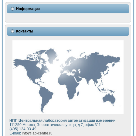
Использование NI LabVIEW для математического моделир
Исследовние возможности создания измерителя ВАХ фото
Информация
Математическое моделирование генератора сигналов - и
Моделирование и экспериментальное исследование линей
Применение осциллографического модуля с высоким разр
Симуляция отклика импульсного радиолокационного сигнал
Контакты
Автоматизация формирования уравнений состояния для и
Блок гальванической развязки для устройства сбора данн
Разработка автоматизированного стенда для измерения о
Применение среды LabVIEW для построения картины возб
Портативная система для определения показателей качес
Использование LabVIEW для управления источником пит
Устройство для снятия вольт-амперных характеристик со
Передовые научные технологии: нано-, фемто-, биотехнологи
Автоматизированная установка по измерению временных 
Автоматизированный лабораторный комплекс на базе Lab
Визуализация моделирования и оптимизации тепловой об
Виртуальный прибор для исследования функциональных в
Исследование возможности создания экономичного виртуа
Исследование кинетики движения макрочастиц в упорядо
Комплекс автоматизированной диагностики крови
НПП Центральная лаборатория автоматизации измерений
Метод прогнозирования свойств дисперсных продуктов п
111250 Москва, Энергетическая улица, д.7, офис 311
Недорогая система управления сверхпроводящим соленои
(495) 134-03-49
E-mail:
info@lab-centre.ru
Применение технологий NI в курсе экспериментальной фи