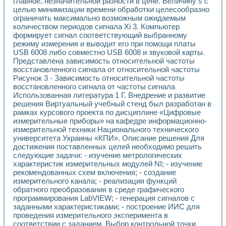
главное, незначительной разности в цене. Величину s с
Разработка виртуальных тренажеров путем моделировани
целью минимизации времени обработки целесообразно
Система блокировок, сигнализации и защиты ускорителя 
ограничить максимально возможным ожидаемым
Система сбора данных и управления процессом цементир
количеством периодов сигнала Xi 3. Компьютер
Управление температурой газовой среды специальной ба
формирует сигнал соответствующий выбранному
Разработка программного обеспечения с использованием
режиму измерения и выводит его при помощи платы
Использование технологий NATIONAL INSTRUMENTS при ра
USB 6008 либо совместно USB 6008 и звуковой карты.
Оборудование для промышленной термотрансферной мар
Представлена зависимость относительной частоты
Автоматизация реометрических исследований на базе La
восстановленного сигнала от относительной частоты
Рисунок 3 - Зависимость относительной частоты
Применение измерителя иммитанса для исследова¬ния эле
восстановленного сигнала от частоты сигнала
Исследование электромагнитных переходных процессов при
Использованная литература 1 Г. Внедрение и развитие
Стенд для исследования электрических переходных харак
решения Виртуальный учебный стенд был разработан в
Автоматизация контроля сварных швов на базе техноло
рамках курсового проекта по дисциплине «Цифровые
Измерительный контроль с применением неиндустриальны
измерительные приборы» на кафедре информационно-
Моделирование надежности и эффективности систем упра
измерительной техники Национального технического
Лабораторные практикумы и учебные стенды
университета Украины «КПИ». Описание решения Для
Автоматизация лабораторного стенда по измерению проф
достижения поставленных целей необходимо решить
следующие задачи: - изучение метрологических
Автоматизированные лабораторные комплексы для вузов,
характеристик измерительных модулей NI; - изучение
Виртуальный прибор для исследования нелинейных рези
рекомендованных схем включения; - создание
Использование виртуальных приборов в процесе изучения
измерительного канала; - реализация функций
Использование программ ELECTRONICS WORKBENCH-MULTI
обратного преобразования в среде графического
Лабораторный практикум по дисциплине «Цифровые вычис
программирования LabVIEW; - генерация сигналов с
Лабораторный практикум по ИНС на основе LabVIEW
заданными характеристиками; - построение ИИС для
Лабораторный практикум по основам теории коммутации
проведения измерительного эксперимента в
Опыт использования NI LabVIEW для создания лабораторн
соответствии с заданием. Выбор контрольной точки