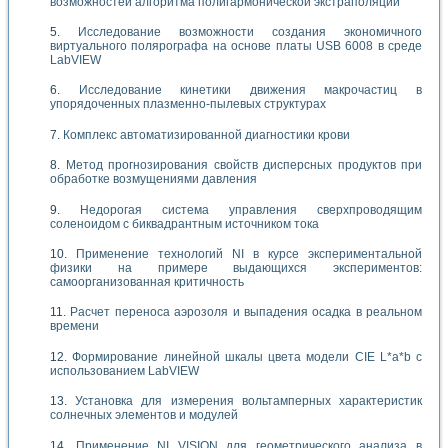
возможностей алгоритма полигармонической экстраполяции
Исследование возможности создания экономичного
виртуального полярографа на основе платы USB 6008 в среде
LabVIEW
Исследование кинетики движения макрочастиц в
упорядоченных плазменно-пылевых структурах
Комплекс автоматизированной диагностики крови
Метод прогнозирования свойств дисперсных продуктов при
обработке возмущениями давления
Недорогая система управления сверхпроводящим
соленоидом с биквадрантным источником тока
Применение технологий NI в курсе экспериментальной
физики на примере выдающихся экспериментов:
самоорганизованная критичность
Расчет переноса аэрозоля и выпадения осадка в реальном
времени
Формирование линейной шкалы цвета модели CIE L*a*b с
использованием LabVIEW
Установка для измерения вольтамперных характеристик
солнечных элементов и модулей
Применение NI VISION для геометрического анализа в