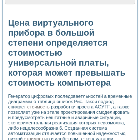
Расчет переноса аэрозоля и выпадения осадка в реально
Формирование линейной шкалы цвета модели CIE L*a*b с
Установка для измерения вольтамперных характеристик с
Цена виртуального
Применение NI VISION для геометрического анализа в ме
Система температурной стабилизации
прибора в большой
Управление движением с помощью программно - аппаратног
степени определяется
Определение параметров всплывающих газовых пузырьков
Система управления асинхронным тиристорным электроп
стоимостью
Лазерный профилометр
Применение средств NATIONAL INSTRUMENTS для автомат
универсальной платы,
Разработка автоматизированного стенда для исследован
Автоматизированный стенд рентгеновской диагностики п
которая может превышать
Высокочувствительные оптоэлектронные дифракционные 
стоимость компьютера
Установка для измерения диэлектрических свойств сегне
Исследование кинетики зарождения и развития дефектов 
Лабораторный электрический импедансный томограф на б
Генератор цифровых последоваетльностей а временные
Микрозондовая система для характеризации механических
диаграммы б таблица ошибок Рис. Такой подход
Метод траекторий в исследовании металлообрабатывающ
снижает
стоимость
разработки проекта АСУТП, а также
Промышленная автоматизация
позволяет уже на этапе проектирования смоделировать
и предусмотреть нештатные и аварийные ситуации,
Автоматизация технологических процессов получения дис
экспериментальная реализация которых невозможна,
Использование систем технического зрения для контроля
либо нецелесообразна 6. Созданная система
Исследование электромагнитных переходных процессов при
автоматизации отличается повышенной надежностью,
Применение LabVIEW при разработке обучающих информа
низкой
стоимость
ю и удобством в эксплуатации,