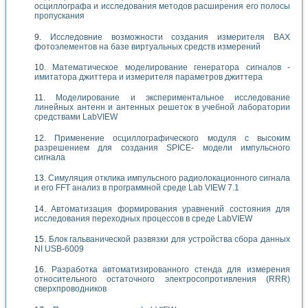
осциллографа и исследования методов расширения его полосы
пропускания
Исследовние возможности создания измерителя ВАХ
фотоэлементов на базе виртуальных средств измерений
Математическое моделирование генератора сигналов -
имитатора джиттера и измерителя параметров джиттера
Моделирование и экспериментальное исследование
линейных антенн и антенных решеток в учебной лаборатории
средствами LabVIEW
Применение осциллографического модуля с высоким
разрешением для создания SPICE- модели импульсного
сигнала
Симуляция отклика импульсного радиолокационного сигнала
и его FFT анализ в программной среде Lab VIEW 7.1
Автоматизация формирования уравнений состояния для
исследования переходных процессов в среде LabVIEW
Блок гальванической развязки для устройства сбора данных
NI USB-6009
Разработка автоматизированного стенда для измерения
относительного остаточного электросопротивления (RRR)
сверхпроводников