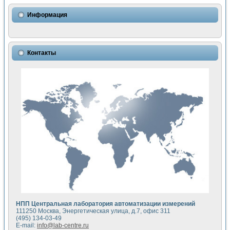
Использование NI LabVIEW для математического моделир
Исследовние возможности создания измерителя ВАХ фото
Информация
Математическое моделирование генератора сигналов - и
Моделирование и экспериментальное исследование линей
Применение осциллографического модуля с высоким разр
Симуляция отклика импульсного радиолокационного сигнал
Контакты
Автоматизация формирования уравнений состояния для и
Блок гальванической развязки для устройства сбора данн
Разработка автоматизированного стенда для измерения о
Применение среды LabVIEW для построения картины возб
Портативная система для определения показателей качес
Использование LabVIEW для управления источником пит
Устройство для снятия вольт-амперных характеристик со
Передовые научные технологии: нано-, фемто-, биотехнологи
Автоматизированная установка по измерению временных 
Автоматизированный лабораторный комплекс на базе Lab
Визуализация моделирования и оптимизации тепловой об
Виртуальный прибор для исследования функциональных в
Исследование возможности создания экономичного виртуа
Исследование кинетики движения макрочастиц в упорядо
Комплекс автоматизированной диагностики крови
НПП Центральная лаборатория автоматизации измерений
Метод прогнозирования свойств дисперсных продуктов п
111250 Москва, Энергетическая улица, д.7, офис 311
Недорогая система управления сверхпроводящим соленои
(495) 134-03-49
E-mail:
info@lab-centre.ru
Применение технологий NI в курсе экспериментальной фи