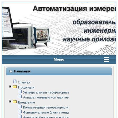
Меню
Навигация
Главная
Продукция
Универсальный лабораторный стенд "Сигнал-USB"
Аппарат комплексной квантовой терапии Интроскан
Внедрение
Компьютерная генераторно-измерительная система
Функциональные блоки стенда "Сигнал-USB"
Аппараты биорезонансной квантовой терапии серии СКАН