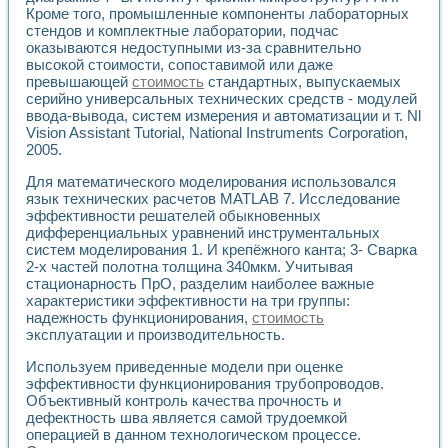
Универсальный стенд для исследования электрических ха
Кроме того, промышленные компоненты лабораторных
Лабораторные практикумы по информационно-измерител
стендов и комплектные лаборатории, подчас
Виртуальный измеритель частотных характеристик на осн
оказываются недоступными из-за сравнительно
Лабораторный практикум по основам теории Коммутации
высокой стоимости, сопоставимой или даже
Разработка виртуальной лабораторной работы «Имитаци
превышающей
стоимость
стандартных, выпускаемых
Виртуальные практикумы по электротехнике в среде LabV
серийно универсальных технических средств - модулей
Из опыта внедрения в рамках национального проекта «Об
ввода-вывода, систем измерения и автоматизации и т. Nl
Vision Assistant Tutorial, National Instruments Corporation,
Исследование эффективности решателей обыкновенных 
2005.
Опыт разработки LabVIEW лабораторных практикумов н
Проблемы повышения качества образования и подготовки
Для математического моделирования использовался
Развитие LabVIEW лабораторного практикума по электр
язык технических расчетов MATLAB 7. Исследование
Разработка виртуальной лаборатории по электротехнике 
эффективности решателей обыкновенных
Усовершенствованные алгоритмы частотного анализа для
дифференциальных уравнений инструментальных
Об опыте работы учебного центра «Технологии NATIONAL
систем моделирования 1. И крепёжного канта; 3- Сварка
2-х частей полотна толщина 340мкм. Учитывая
Технологии NI в магистерской программе «Прикладная фи
стационарность ПрО, разделим наиболее важные
Система диагностики двигателей постоянного тока
характеристики эффективности на три группы:
Автоматизированный стенд формирования электромагнитн
надежность функционирования,
стоимость
Лабораторный практикум по курсу ИИС на базе оборудов
эксплуатации и производительность.
Партнеры
Академические и отраслевые институты
Используем приведенные модели при оценке
Учебные заведения
эффективности функционирования трубопроводов.
Бизнес
Объективный контроль качества прочность и
дефектность шва является самой трудоемкой
Контакты
операцией в данном технологическом процессе.