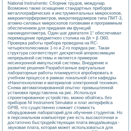
National Instruments: Сборник трудов, междунар.
Возможно также оснащение стандартных приборов
металлографических и инструментальных микроскопов,
микроинтерферометров, микротвердомеров типа ПМТ-3,
атомно-силовых микроскопов головками и программным
обеспечением для придания им функций
наноиндентометра. Один шаг двигателя 1° обеспечивал
перемещение предметного столика на ∆h = β /360.
Проверка работы прибора проведена на RC-
четырехполюсниках 1-го и 2-го порядка рис. Такая
структура соответствует дискретной аппроксимации
непрерывной системы и является примером
несинхронной импульсной системы. Внедрение и
развитие решения Разработанные виртуальные
лабораторные работы планируется апробировать в
учебном процессе в рамках локальной сети кафедры
«Нанотехнологии и материалов электронной техники».
Схема автоматизированной опытно- промышленной
установки представлена на рис. Используя
спроектированное устройство, можно обойтись без
приборов NI Instrument Simulator и плат интерфейса
GPIB, что существенно снижает стоимость
оборудования лабораторий для обучения студентов. Но
в персональном компьютере уже есть высокоточная и
достаточно быстродействующая плата ввода/вывода -
звуковая плата, которая может использоваться для