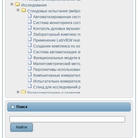
Исследования
Стендовые испытания (виброакустика, тензометрия и т.п.)
Автоматизированная система измерения параметров дизе
Система мониторинга состояния тяговых электродвигателей
Контроль духовых музыкальных инструментов
Лабораторный комплекс по исследованию элементной ба
Применение LabVIEW real-time module для моделирования
Создание комплекса по измерению скорости подвижного с
Система автоматизации экспериментальных исследований 
Функциональные модули в стандарте Nl SCXI для ультраз
Магнитометрический метод в дефектоскопии сварных шво
Перспективы использования машинного зрения в составе
Компьютерные измерительные системы для лабораторных
Испытательно-измерительный комплекс аппаратуры для о
Стенд для исследований рабочих процессов ДВС в динам
Радиоэлектроника и телекоммуникации
LabVIEW в расчетах радиолиний систем передачи данных
Аппаратно-программный комплекс для исследования АЧХ 
Поиск
Виртуальный лабораторный стенд для исследования пар
Измерение шумовых параметров операционных усилител
Измерительный преобразователь на основе цифровой обр
Инструменты для исследования выравнивания электричес
Инструменты для исследования компенсации эхо-сигнало