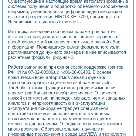
Существующие в настоящее время автоматизированные
системы получения и обработки объемного изображения
например, универсальный цифровой видео микроскоп
высокого разрешения HIROX КН-7700, производства
Японии имеют высокую
стоимость
.
Методика измерения основных параметров на этих
установках предполагает использование первичных
преобразователей механического типа и ручной сбор
информации. Появившаяся рамка формульного узла
растягивается до нужного размера и в неё вписываются
расчетные формулы рисунок 2.
Работа выполнена при финансовой поддержке грантов
РФФИ № 07-02-00906а и №06-08-01433. В основе
практически всех алгоритмов лежали функции
пороговой обработки цветного изображения Color
Threhold, а также функции фильтрации и измерения
параметров бинарного изображения рис. Отличаясь
низкой
стоимость
ю на порядок меньше, чем у западных
аналогов и неприхотливостью в эксплуатации
эксплуатация прибора не требует специальной
подготовки он может использоваться в учебных
практикумах по наноматериаловедению и другим
смежным дисциплинам. Отладка программы занимает
много времени. Образовательные, научные и
инженерные приложения в среде LabVIEW и технологии