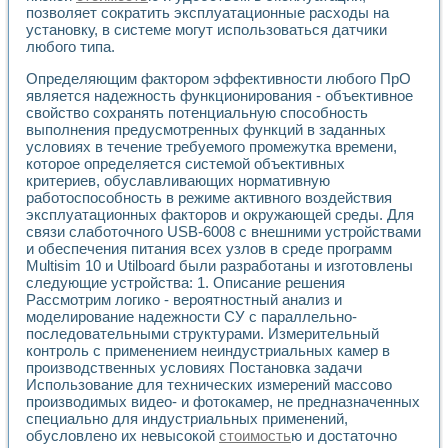
Разработка виртуальных тренажеров путем моделировани
позволяет сократить эксплуатационные расходы на
Система блокировок, сигнализации и защиты ускорителя 
установку, в системе могут использоваться датчики
Система сбора данных и управления процессом цементир
любого типа.
Управление температурой газовой среды специальной ба
Определяющим фактором эффективности любого ПрО
Разработка программного обеспечения с использованием
является надежность функционирования - объективное
Использование технологий NATIONAL INSTRUMENTS при ра
свойство сохранять потенциальную способность
Оборудование для промышленной термотрансферной мар
выполнения предусмотренных функций в заданных
Автоматизация реометрических исследований на базе La
условиях в течение требуемого промежутка времени,
Применение измерителя иммитанса для исследова¬ния эле
которое определяется системой объективных
Исследование электромагнитных переходных процессов при
критериев, обуславливающих нормативную
Стенд для исследования электрических переходных харак
работоспособность в режиме активного воздействия
Автоматизация контроля сварных швов на базе техноло
эксплуатационных факторов и окружающей среды. Для
связи слаботочного USB-6008 с внешними устройствами
Измерительный контроль с применением неиндустриальны
и обеспечения питания всех узлов в среде программ
Моделирование надежности и эффективности систем упра
Multisim 10 и Utilboard были разработаны и изготовлены
Лабораторные практикумы и учебные стенды
следующие устройства: 1. Описание решения
Автоматизация лабораторного стенда по измерению проф
Рассмотрим логико - вероятностный анализ и
Автоматизированные лабораторные комплексы для вузов,
моделирование надежности СУ с параллельно-
Виртуальный прибор для исследования нелинейных рези
последовательными структурами. Измерительный
Использование виртуальных приборов в процесе изучения
контроль с применением неиндустриальных камер в
Использование программ ELECTRONICS WORKBENCH-MULTI
производственных условиях Постановка задачи
Лабораторный практикум по дисциплине «Цифровые вычис
Использование для технических измерений массово
производимых видео- и фотокамер, не предназначенных
Лабораторный практикум по ИНС на основе LabVIEW
специально для индустриальных применений,
Лабораторный практикум по основам теории коммутации
обусловлено их невысокой
стоимость
ю и достаточно
Опыт использования NI LabVIEW для создания лабораторн