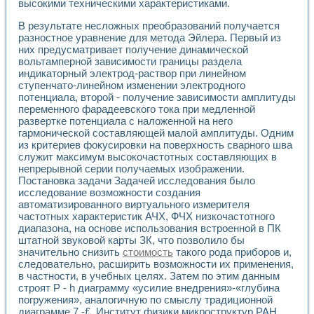
высокими техническими характеристиками.
Применение LabVIEW для исследования течения в расши
Создание виртуальной работы «Изучение магнитных свой
В результате несложных преобразований получается
Обратный маятник
разностное уравнение для метода Эйлера. Первый из
Устройство для изучения основ интерфейсов обмена по п
них предусматривает получение динамической
вольтамперной зависимости границы раздела
Лабораторный практикум: изучение адиабатического расш
индикаторный электрод-раствор при линейном
Стенд для исследования электрических переходных харак
ступенчато-линейном изменении электродного
Система статистической обработки результатов измерите
потенциала, второй - получение зависимости амплитуды
Автоматизация лазерно-плазменных измерений с помощ
переменного фарадеевского тока при медленной
Модельно-измерительный комплекс. Назначение. Состав.
развертке потенциала с наложенной на него
Использование технологий NATIONAL INSTRUMENTS для с
гармонической составляющей малой амплитуды. Одним
Учебный практикум "Спектральный и корреляционный ана
из критериев фокусировки на поверхность сварного шва
Учебный стенд для исследования принципа действия унив
служит максимум высокочастотных составляющих в
Оборудование и программное обеспечение учебных лабор
непрерывной серии получаемых изображении.
Постановка задачи Задачей исследования было
Виртуальный лабораторный практикум для изучения техн
исследование возможности создания
Управление роботом ТУР-10 средствами LabVIEW
автоматизированного виртуального измерителя
Аппаратно-программный комплекс для исследования АЧХ 
частотных характеристик АЧХ, ФЧХ низкочастотного
Автоматизированный дистанционный лабораторный практи
диапазона, на основе использования встроенной в ПК
Исследование возможности реставрации одномерных сигн
штатной звуковой карты ЗК, что позволило бы
Использование технологий NATIONAL INSTRUMENTS в оп
значительно снизить
стоимость
такого рода приборов и,
Разработка модификаций алгоритма полигармонической э
следовательно, расширить возможности их применения,
Учебный стенд для исследования принципа действия унив
в частности, в учебных целях. Затем по этим данным
строят Р - h диаграмму «усилие внедрения»-«глубина
Виртуальная система поддержки принимаемых решений в
погружения», аналогичную по смыслу традиционной
Преемственность дисциплин «Моделирование систем» и «
диаграмме 7 -£. Институт физики микроструктур РАН.