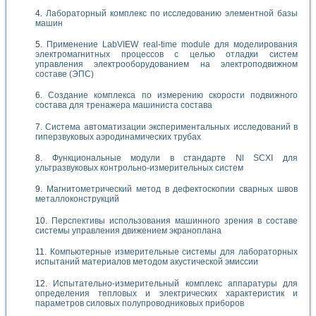
Лабораторный комплекс по исследованию элементной базы
машин
Применение LabVIEW real-time module для моделирования
электромагнитных процессов с целью отладки систем
управления электрооборудованием на электроподвижном
составе (ЭПС)
Создание комплекса по измерению скорости подвижного
состава для тренажера машиниста состава
Система автоматизации экспериментальных исследований в
гиперзвуковых аэродинамических трубах
Функциональные модули в стандарте Nl SCXI для
ультразвуковых контрольно-измерительных систем
Магнитометрический метод в дефектоскопии сварных швов
металлоконструкций
Перспективы использования машинного зрения в составе
системы управления движением экраноплана
Компьютерные измерительные системы для лабораторных
испытаний материалов методом акустической эмиссии
Испытательно-измерительный комплекс аппаратуры для
определения тепловых и электрических характеристик и
параметров силовых полупроводниковых приборов