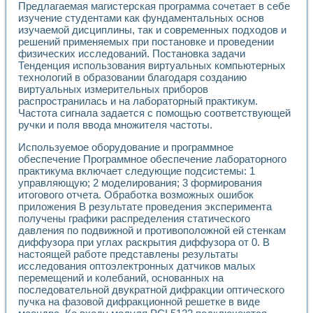
Предлагаемая магистерская программа сочетает в себе
Применение LabVIEW для исследования течения в расши
изучение студентами как фундаментальных основ
Создание виртуальной работы «Изучение магнитных свой
изучаемой дисциплины, так и современных подходов и
Обратный маятник
решений применяемых при постановке и проведении
Устройство для изучения основ интерфейсов обмена по п
физических исследований. Постановка задачи
Лабораторный практикум: изучение адиабатического расш
Тенденция использования виртуальных компьютерных
Стенд для исследования электрических переходных харак
технологий в образовании благодаря созданию
Система статистической обработки результатов измерите
виртуальных измерительных приборов
распространилась и на лабораторный практикум.
Автоматизация лазерно-плазменных измерений с помощ
Частота сигнала задается с помощью соответствующей
Модельно-измерительный комплекс. Назначение. Состав.
ручки и поля ввода множителя частоты.
Использование технологий NATIONAL INSTRUMENTS для с
Учебный практикум "Спектральный и корреляционный ана
Используемое оборудование и программное
Учебный стенд для исследования принципа действия унив
обеспечение Программное обеспечение лабораторного
Оборудование и программное обеспечение учебных лабор
практикума включает следующие подсистемы: 1
Виртуальный лабораторный практикум для изучения техн
управляющую; 2 моделирования; 3 формирования
Управление роботом ТУР-10 средствами LabVIEW
итогового отчета. Обработка возможных ошибок
приложения В результате проведения эксперимента
Аппаратно-программный комплекс для исследования АЧХ 
получены графики распределения статического
Автоматизированный дистанционный лабораторный практи
давления по подвижной и противоположной ей стенкам
Исследование возможности реставрации одномерных сигн
диффузора при углах раскрытия диффузора от 0. В
Использование технологий NATIONAL INSTRUMENTS в оп
настоящей работе представлены результаты
Разработка модификаций алгоритма полигармонической э
исследования оптоэлектронных датчиков малых
Учебный стенд для исследования принципа действия унив
перемещений и колебаний, основанных на
Виртуальная система поддержки принимаемых решений в
последовательной двукратной дифракции оптического
Преемственность дисциплин «Моделирование систем» и «
пучка на фазовой дифракционной решетке в виде