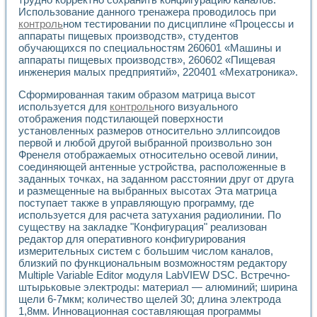
Разработка виртуальных тренажеров путем моделировани
Использование данного тренажера проводилось при
Система блокировок, сигнализации и защиты ускорителя 
контроль
ном тестировании по дисциплине «Процессы и
Система сбора данных и управления процессом цементир
аппараты пищевых производств», студентов
Управление температурой газовой среды специальной ба
обучающихся по специальностям 260601 «Машины и
Разработка программного обеспечения с использованием
аппараты пищевых производств», 260602 «Пищевая
Использование технологий NATIONAL INSTRUMENTS при ра
инженерия малых предприятий», 220401 «Мехатроника».
Оборудование для промышленной термотрансферной мар
Сформированная таким образом матрица высот
Автоматизация реометрических исследований на базе La
используется для
контроль
ного визуального
Применение измерителя иммитанса для исследова¬ния эле
отображения подстилающей поверхности
Исследование электромагнитных переходных процессов при
установленных размеров относительно эллипсоидов
Стенд для исследования электрических переходных харак
первой и любой другой выбранной произвольно зон
Автоматизация контроля сварных швов на базе техноло
Френеля отображаемых относительно осевой линии,
Измерительный контроль с применением неиндустриальны
соединяющей антенные устройства, расположенные в
Моделирование надежности и эффективности систем упра
заданных точках, на заданном расстоянии друг от друга
и размещенные на выбранных высотах Эта матрица
Лабораторные практикумы и учебные стенды
поступает также в управляющую программу, где
Автоматизация лабораторного стенда по измерению проф
используется для расчета затухания радиолинии. По
Автоматизированные лабораторные комплексы для вузов,
существу на закладке "Конфигурация" реализован
Виртуальный прибор для исследования нелинейных рези
редактор для оперативного конфигурирования
Использование виртуальных приборов в процесе изучения
измерительных систем с большим числом каналов,
Использование программ ELECTRONICS WORKBENCH-MULTI
близкий по функциональным возможностям редактору
Лабораторный практикум по дисциплине «Цифровые вычис
Multiple Variable Editor модуля LabVIEW DSC. Встречно-
Лабораторный практикум по ИНС на основе LabVIEW
штырьковые электроды: материал — алюминий; ширина
Лабораторный практикум по основам теории коммутации
щели 6-7мкм; количество щелей 30; длина электрода
1,8мм. Инновационная составляющая программы
Опыт использования NI LabVIEW для создания лабораторн