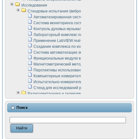
Исследования
Стендовые испытания (виброакустика, тензометрия и т.п.)
Автоматизированная система измерения параметров дизе
Система мониторинга состояния тяговых электродвигателей
Контроль духовых музыкальных инструментов
Лабораторный комплекс по исследованию элементной ба
Применение LabVIEW real-time module для моделирования
Создание комплекса по измерению скорости подвижного с
Система автоматизации экспериментальных исследований 
Функциональные модули в стандарте Nl SCXI для ультраз
Магнитометрический метод в дефектоскопии сварных шво
Перспективы использования машинного зрения в составе
Компьютерные измерительные системы для лабораторных
Испытательно-измерительный комплекс аппаратуры для о
Стенд для исследований рабочих процессов ДВС в динам
Радиоэлектроника и телекоммуникации
LabVIEW в расчетах радиолиний систем передачи данных
Аппаратно-программный комплекс для исследования АЧХ 
Поиск
Виртуальный лабораторный стенд для исследования пар
Измерение шумовых параметров операционных усилител
Измерительный преобразователь на основе цифровой обр
Инструменты для исследования выравнивания электричес
Инструменты для исследования компенсации эхо-сигнало