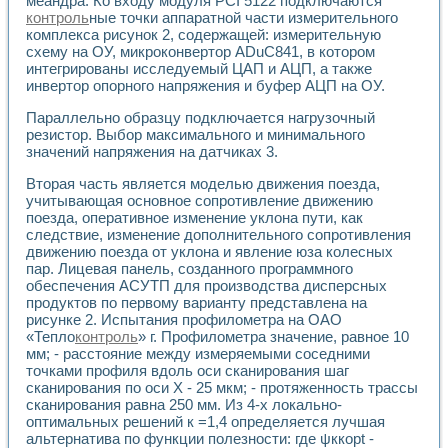
меандра. Ко входу модуля PCI 5122 подключаются
Универсальный стенд для исследования электрических ха
контроль
ные точки аппаратной части измерительного
Лабораторные практикумы по информационно-измерител
комплекса рисунок 2, содержащей: измерительную
Виртуальный измеритель частотных характеристик на осн
схему на ОУ, микроконвертор ADuC841, в котором
Лабораторный практикум по основам теории Коммутации
интегрированы исследуемый ЦАП и АЦП, а также
Разработка виртуальной лабораторной работы «Имитаци
инвертор опорного напряжения и буфер АЦП на ОУ.
Виртуальные практикумы по электротехнике в среде LabV
Из опыта внедрения в рамках национального проекта «Об
Параллельно образцу подключается нагрузочный
Исследование эффективности решателей обыкновенных 
резистор. Выбор максимального и минимального
значений напряжения на датчиках 3.
Опыт разработки LabVIEW лабораторных практикумов н
Проблемы повышения качества образования и подготовки
Вторая часть является моделью движения поезда,
Развитие LabVIEW лабораторного практикума по электр
учитывающая основное сопротивление движению
Разработка виртуальной лаборатории по электротехнике 
поезда, оперативное изменение уклона пути, как
Усовершенствованные алгоритмы частотного анализа для
следствие, изменение дополнительного сопротивления
Об опыте работы учебного центра «Технологии NATIONAL
движению поезда от уклона и явление юза колесных
Технологии NI в магистерской программе «Прикладная фи
пар. Лицевая панель, созданного программного
обеспечения АСУТП для производства дисперсных
Система диагностики двигателей постоянного тока
продуктов по первому варианту представлена на
Автоматизированный стенд формирования электромагнитн
рисунке 2. Испытания профилометра на ОАО
Лабораторный практикум по курсу ИИС на базе оборудов
«Тепло
контроль
» г. Профилометра значение, равное 10
Партнеры
мм; - расстояние между измеряемыми соседними
Академические и отраслевые институты
точками профиля вдоль оси сканирования шаг
Учебные заведения
сканирования по оси X - 25 мкм; - протяженность трассы
Бизнес
сканирования равна 250 мм. Из 4-х локально-
Контакты
оптимальных решений к =1,4 определяется лучшая
альтернатива по функции полезности: где ψккорt -