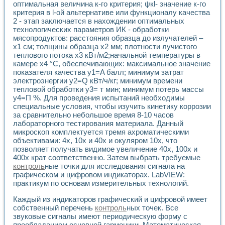
оптимальная величина к-го критерия; ψкl- значение к-го
критерия в l-ой альтернативе или функционалу качества
2 - этап заключается в нахождении оптимальных
технологических параметров ИК - обработки
мясопродуктов: расстояния образца до излучателей –
х1 см; толщины образца х2 мм; плотности лучистого
теплового потока х3 кВт/м2;начальной температуры в
камере х4 °С, обеспечивающих: максимальное значение
показателя качества y1=A балл; минимум затрат
электроэнергии у2=Q кВт/ч/кг; минимум времени
тепловой обработки у3= т мин; минимум потерь массы
y4=П %. Для проведения испытаний необходимы
специальные условия, чтобы изучить кинетику коррозии
за сравнительно небольшое время 8-10 часов
лабораторного тестирования материала. Данный
микроскоп комплектуется тремя ахроматическими
объективами: 4х, 10х и 40х и окуляром 10х, что
позволяет получать видимое увеличение 40х, 100х и
400х крат соответственно. Затем выбрать требуемые
контроль
ные точки для исследования сигнала на
графическом и цифровом индикаторах. LabVIEW:
практикум по основам измерительных технологий.
Каждый из индикаторов графический и цифровой имеет
собственный перечень
контроль
ных точек. Все
звуковые сигналы имеют периодическую форму с
преобладанием основной гармоники. Математическая