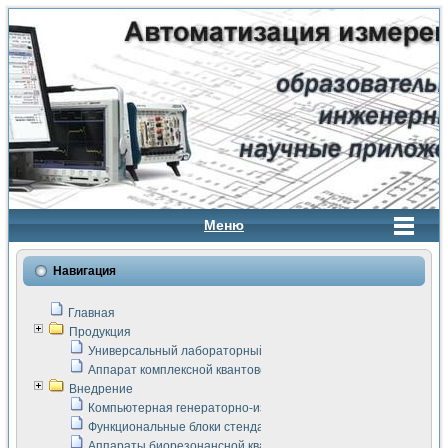
Меню
Навигация
Главная
Продукция
Универсальный лабораторный стенд "Сигнал-USB"
Аппарат комплексной квантовой терапии Интроскан
Внедрение
Компьютерная генераторно-измерительная система
Функциональные блоки стенда "Сигнал-USB"
Аппараты биорезонансной квантовой терапии серии СКАН