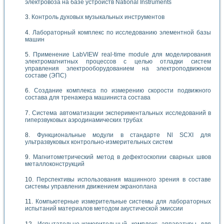
электровоза на базе устройств National Instruments
Контроль духовых музыкальных инструментов
Лабораторный комплекс по исследованию элементной базы
машин
Применение LabVIEW real-time module для моделирования
электромагнитных процессов с целью отладки систем
управления электрооборудованием на электроподвижном
составе (ЭПС)
Создание комплекса по измерению скорости подвижного
состава для тренажера машиниста состава
Система автоматизации экспериментальных исследований в
гиперзвуковых аэродинамических трубах
Функциональные модули в стандарте Nl SCXI для
ультразвуковых контрольно-измерительных систем
Магнитометрический метод в дефектоскопии сварных швов
металлоконструкций
Перспективы использования машинного зрения в составе
системы управления движением экраноплана
Компьютерные измерительные системы для лабораторных
испытаний материалов методом акустической эмиссии
Испытательно-измерительный комплекс аппаратуры для