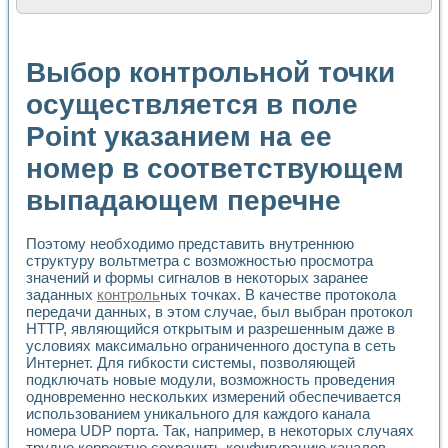
Расчет переноса аэрозоля и выпадения осадка в реально
Формирование линейной шкалы цвета модели CIE L*a*b с
Установка для измерения вольтамперных характеристик с
Выбор контрольной точки
Применение NI VISION для геометрического анализа в ме
Система температурной стабилизации
осуществляется в поле
Управление движением с помощью программно - аппаратног
Point указанием на ее
Определение параметров всплывающих газовых пузырьков
Система управления асинхронным тиристорным электроп
номер в соответствующем
Лазерный профилометр
Применение средств NATIONAL INSTRUMENTS для автомат
выпадающем перечне
Разработка автоматизированного стенда для исследован
Автоматизированный стенд рентгеновской диагностики п
Высокочувствительные оптоэлектронные дифракционные 
Поэтому необходимо представить внутреннюю
структуру вольтметра с возможностью просмотра
Установка для измерения диэлектрических свойств сегне
значений и формы сигналов в некоторых заранее
Исследование кинетики зарождения и развития дефектов 
заданных
контроль
ных точках. В качестве протокола
Лабораторный электрический импедансный томограф на б
передачи данных, в этом случае, был выбран протокол
Микрозондовая система для характеризации механических
HTTP, являющийся открытым и разрешенным даже в
Метод траекторий в исследовании металлообрабатывающ
условиях максимально ограниченного доступа в сеть
Промышленная автоматизация
Интернет. Для гибкости системы, позволяющей
Автоматизация технологических процессов получения дис
подключать новые модули, возможность проведения
Использование систем технического зрения для контроля
одновременно нескольких измерений обеспечивается
использованием уникального для каждого канала
Исследование электромагнитных переходных процессов при
номера UDP порта. Так, например, в некоторых случаях
Применение LabVIEW при разработке обучающих информа
трудно корректно сохранить конфигурацию каналов.