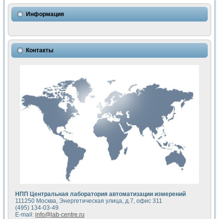
Использование NI LabVIEW для математического моделир
Исследовние возможности создания измерителя ВАХ фото
Информация
Математическое моделирование генератора сигналов - и
Моделирование и экспериментальное исследование линей
Применение осциллографического модуля с высоким разр
Симуляция отклика импульсного радиолокационного сигнал
Контакты
Автоматизация формирования уравнений состояния для и
Блок гальванической развязки для устройства сбора данн
Разработка автоматизированного стенда для измерения о
Применение среды LabVIEW для построения картины возб
Портативная система для определения показателей качес
Использование LabVIEW для управления источником пит
Устройство для снятия вольт-амперных характеристик со
Передовые научные технологии: нано-, фемто-, биотехнологи
Автоматизированная установка по измерению временных 
Автоматизированный лабораторный комплекс на базе Lab
Визуализация моделирования и оптимизации тепловой об
Виртуальный прибор для исследования функциональных в
Исследование возможности создания экономичного виртуа
Исследование кинетики движения макрочастиц в упорядо
Комплекс автоматизированной диагностики крови
НПП Центральная лаборатория автоматизации измерений
Метод прогнозирования свойств дисперсных продуктов п
111250 Москва, Энергетическая улица, д.7, офис 311
Недорогая система управления сверхпроводящим соленои
(495) 134-03-49
E-mail:
info@lab-centre.ru
Применение технологий NI в курсе экспериментальной фи