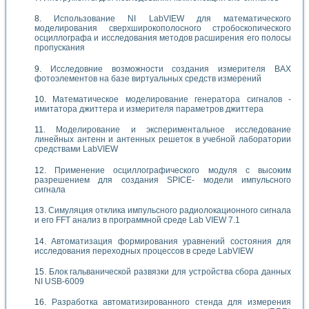
Использование NI LabVIEW для математического
моделирования сверхширокополосного стробоскопического
осциллографа и исследования методов расширения его полосы
пропускания
Исследовние возможности создания измерителя ВАХ
фотоэлементов на базе виртуальных средств измерений
Математическое моделирование генератора сигналов -
имитатора джиттера и измерителя параметров джиттера
Моделирование и экспериментальное исследование
линейных антенн и антенных решеток в учебной лаборатории
средствами LabVIEW
Применение осциллографического модуля с высоким
разрешением для создания SPICE- модели импульсного
сигнала
Симуляция отклика импульсного радиолокационного сигнала
и его FFT анализ в программной среде Lab VIEW 7.1
Автоматизация формирования уравнений состояния для
исследования переходных процессов в среде LabVIEW
Блок гальванической развязки для устройства сбора данных
NI USB-6009
Разработка автоматизированного стенда для измерения