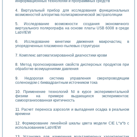
информационных технологий и программных средств
Виртуальный прибор для исследования функциональных
возможностей алгоритма полигармонической экстраполяции
Исследование возможности создания экономичного
виртуального полярографа на основе платы USB 6008 в среде
LabVIEW
Исследование кинетики движения макрочастиц в
упорядоченных плазменно-пылевых структурах
Комплекс автоматизированной диагностики крови
Метод прогнозирования свойств дисперсных продуктов при
обработке возмущениями давления
Недорогая система управления сверхпроводящим
соленоидом с биквадрантным источником тока
Применение технологий NI в курсе экспериментальной
физики на примере выдающихся экспериментов:
самоорганизованная критичность
Расчет переноса аэрозоля и выпадения осадка в реальном
времени
Формирование линейной шкалы цвета модели CIE L*a*b с
использованием LabVIEW
Установка для измерения вольтамперных характеристик