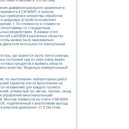
истема» и вызовите эту систему.
ого осциллографа и исследования методов расширения его полосы пропуска
рений
шения дифференциального уравнения в
ксперимента в СМ МАРС и панели,
життера
ных приборов и алгоритмы обработки,
боратории средствами LabVIEW
 и цифровых устройств позволяют
рение, т. По сложности и стоимости
ого сигнала
ь сопоставимы со стандартным
IEW 7.1
сных воздействиях. В рамках этого
abVIEW
ностей LabVIEW в различных областях
, чтобы можно было максимально
ка двигателя используется электронный
ния (RRR) сверхпроводников
нстве Ван Дер Поля
стры, где хранится около трети секунды.
ых состояний сам по себе очень важен
 готовых продуктов и выявить области
мого качества. Модельно-измерительный
им, что выполнение лабораторных работ
ьский характер или их выполнение на
ся независимо для каждого газового
нных информационных технологий и программных средств
гелий, углекислый газ, метан, пропан, оксид
страполяции
ля управления многоканальными
й. Монтаж элементов на плате USB-6008
 в среде LabVIEW
530, подключенный к аналоговому выходу
в широком диапазоне: от 0 Ом точка
амоорганизованная критичность