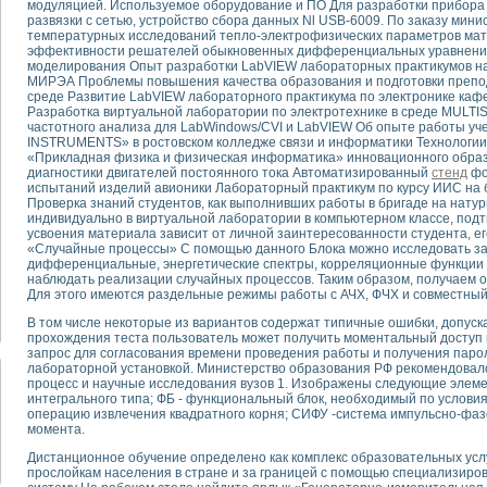
модуляцией. Используемое оборудование и ПО Для разработки прибора 
развязки с сетью, устройство сбора данных Nl USB-6009. По заказу мин
температурных исследований тепло-электрофизических параметров мат
тика, тензометрия и т.п.)
эффективности решателей обыкновенных дифференциальных уравнени
а измерения параметров дизельных двигателей типа В-46
моделирования Опыт разработки LabVIEW лабораторных практикумов 
МИРЭА Проблемы повышения качества образования и подготовки препо
ия тяговых электродвигателей электровоза на базе устройств National Instr
среде Развитие LabVIEW лабораторного практикума по электронике к
ных инструментов
Разработка виртуальной лаборатории по электротехнике в среде MULT
исследованию элементной базы машин
частотного анализа для LabWindows/CVI и LabVIEW Об опыте работы уч
INSTRUMENTS» в ростовском колледже связи и информатики Технологии 
me module для моделирования электромагнитных процессов с целью отладки
«Прикладная физика и физическая информатика» инновационного обра
рению скорости подвижного состава для тренажера машиниста состава
диагностики двигателей постоянного тока Автоматизированный
стенд
фо
ериментальных исследований в гиперзвуковых аэродинамических трубах
испытаний изделий авионики Лабораторный практикум по курсу ИИС на 
Проверка знаний студентов, как выполнивших работы в бригаде на нату
андарте Nl SCXI для ультразвуковых контрольно-измерительных систем
индивидуально в виртуальной лаборатории в компьютерном классе, подт
в дефектоскопии сварных швов металлоконструкций
усвоения материала зависит от личной заинтересованности студента, е
 машинного зрения в составе системы управления движением экраноплана
«Случайные процессы» С помощью данного Блока можно исследовать з
дифференциальные, энергетические спектры, корреляционные функции
е системы для лабораторных испытаний материалов методом акустической
наблюдать реализации случайных процессов. Таким образом, получаем од
й комплекс аппаратуры для определения тепловых и электрических характе
Для этого имеются раздельные режимы работы с АЧХ, ФЧХ и совместны
очих процессов ДВС в динамических режимах
В том числе некоторые из вариантов содержат типичные ошибки, допус
никации
прохождения теста пользователь может получить моментальный доступ п
иний систем передачи данных
запрос для согласования времени проведения работы и получения паро
лабораторной установкой. Министерство образования РФ рекомендовало
плекс для исследования АЧХ и ФЧХ активных фильтров
процесс и научные исследования вузов 1. Изображены следующие элеме
стенд для исследования параметров двухполюсников резонансным методом
интегрального типа; ФБ - функциональный блок, необходимый по услов
тров операционных усилителей с применением аппаратно-программных ср
операцию извлечения квадратного корня; СИФУ -система импульсно-фаз
момента.
тель на основе цифровой обработки выборок мгновенных значений
ния выравнивания электрических каналов
Дистанционное обучение определено как комплекс образовательных усл
прослойкам населения в стране и за границей с помощью специализиро
ния компенсации эхо-сигналов