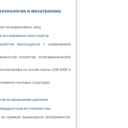
ламп
отехнологии и мехатроника
мерения температуры» в среде LabVIEW
ристик реверсивных сред
в Нижегородском госуниверситете им. Н.И. Лобачевского
я исследования наноструктур
ых систем моделирования
бработки биопродуктов с применением
й среде
ожностей алгоритма полигармонической
 полярографа на основе платы USB 6008 в
и информатики
го образовательного проекта РУДН
плазменно-пылевых структурах
ботке возмущениями давления
иквадрантным источником тока
и на примере выдающихся экспериментов: