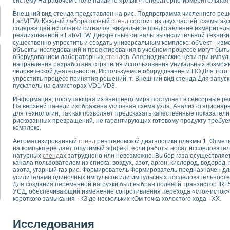
систему На рабочем столе найдите ярлык «Генераторно-измерительная с
для математического моделирования сверхширокополосного стробоскопическ
оздания измерителя ВАХ фотоэлементов на базе виртуальных средств изме
Внешний вид стенда представлен на рис. Подпрограмма численного ре
LabVIEW. Каждый лабораторный
стенд
состоит из двух частей: схемы э
ие генератора сигналов - имитатора джиттера и измерителя параметров д
содержащей источники сигналов, визуальное представление измеритель
нтальное исследование линейных антенн и антенных решеток в учебной ла
реализованной в LabVIEW. Дискретные сигналы вычислительной техники
существенно упростить и создать универсальным комплекс: объект - изме
ского модуля с высоким разрешением для создания SPICE- модели импульсн
объекты исследований и проектирования в учебном процессе могут быт
ого радиолокационного сигнала и его FFT анализ в программной среде Lab V
оборудованием лабораторных
стенд
ов. Апериодические цепи при импуль
я уравнений состояния для исследования переходных процессов в среде L
направления разработана стратегия использования уникальных возмож
человеческой деятельности. Используемое оборудование и ПО Для того
ки для устройства сбора данных NI USB-6009
упростить процесс принятия решений, т. Внешний вид стенда Для запус
ного стенда для измерения относительного остаточного электросопротивле
пускатель на симисторах VD1-VD3.
для построения картины возбуждения комбинационных колебаний в простра
Информация, поступающая из внешнего мира поступает в сенсорные реги
ределения показателей качества электрической энергии
На верхней панели изображена условная схема узла. Анализ стационарн
 управления источником питания PSP 2010 фирмы GW INSTEK
для технологии, так как позволяет предсказать качественные показатели
рискованных превращений, не гарантирующих готовому продукту требуе
т-амперных характеристик солнечных модулей на базе USB-6008
комплекс.
 нано-, фемто-, биотехнологии и мехатроника
вка по измерению временных характеристик реверсивных сред
Автоматизированный
стенд
рентгеновской диагностики плазмы 1. Отмет
на компьютере дает ощутимый эффект, если работы носят исследовател
торный комплекс на базе LabVIEW для исследования наноструктур
натурных
стенд
ах затруднено или невозможно. Выбор газа осуществляет
я и оптимизации тепловой обработки биопродуктов с применением совреме
канала пользователем из списка: воздух, азот, аргон, кислород, водород, 
следования функциональных возможностей алгоритма полигармонической эк
азота, угарный газ рис. Формирователь Формирователь предназначен д
усилителями одиночных импульсов или импульсных последовательносте
оздания экономичного виртуального полярографа на основе платы USB 6008
Для создания переменной нагрузки был выбран полевой транзистор IRF
жения макрочастиц в упорядоченных плазменно-пылевых структурах
УСД, обеспечивающий изменение сопротивления перехода «сток-исток» 
короткого замыкания - КЗ до нескольких кОм точка холостого хода - XX.
й диагностики крови
йств дисперсных продуктов при обработке возмущениями давления
ния сверхпроводящим соленоидом с биквадрантным источником тока
Исследования
 курсе экспериментальной физики на примере выдающихся экспериментов: с