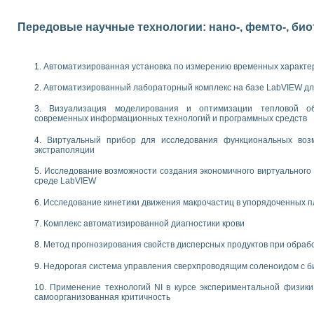
следования электрических характеристик газоразрядных и люминесцентных 
по информационно-измерительным системам (ИИС)
Передовые научные технологии: нано-, фемто-, би
тотных характеристик на основе использования звуковой карты ПК
 основам теории Коммутации
бораторной работы «Имитационное моделирование погрешностей канала из
Автоматизированная установка по измерению временных характе
электротехнике в среде LabVIEW
х национального проекта «Образование» технологий NATIONAL INSTRUMENTS 
Автоматизированный лабораторный комплекс на базе LabVIEW дл
ти решателей обыкновенных дифференциальных уравнений инструментальн
абораторных практикумов на кафедре информационных систем МИРЭА
Визуализация моделирования и оптимизации тепловой о
современных информационных технологий и программных средств
ва образования и подготовки преподавателей для работы в ИКТ насыщенно
рного практикума по электронике кафедры информационных систем МИРЭА
Виртуальный прибор для исследования функциональных возм
оратории по электротехнике в среде MULTISIM
экстраполяции
итмы частотного анализа для LabWindows/CVI и LabVIEW
Исследование возможности создания экономичного виртуального
центра «Технологии NATIONAL INSTRUMENTS» в ростовском колледже связи 
среде LabVIEW
ой программе «Прикладная физика и физическая информатика» инновационно
елей постоянного тока
Исследование кинетики движения макрочастиц в упорядоченных 
формирования электромагнитного поля для испытаний изделий авионики
Комплекс автоматизированной диагностики крови
 курсу ИИС на базе оборудования NI CompactDAQ
Метод прогнозирования свойств дисперсных продуктов при обра
ституты
Недорогая система управления сверхпроводящим соленоидом с б
Применение технологий NI в курсе экспериментальной физик
самоорганизованная критичность