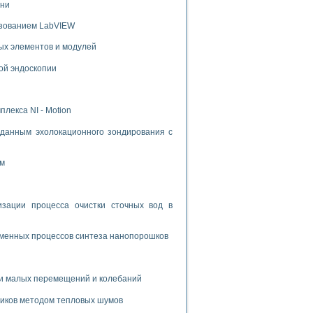
ени
ьзованием LabVIEW
ых элементов и модулей
ой эндоскопии
лекса NI - Motion
данным эхолокационного зондирования с
ом
ации процесса очистки сточных вод в
зменных процессов синтеза нанопорошков
и малых перемещений и колебаний
риков методом тепловых шумов