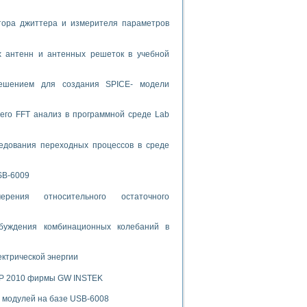
спользованием графической среды программирования LabVIEW
тора джиттера и измерителя параметров
 устройства по интерфейсу RS232
х антенн и антенных решеток в учебной
решением для создания SPICE- модели
его FFT анализ в программной среде Lab
орного практикума
едования переходных процессов в среде
SB-6009
ческих монокристаллов
рения относительного остаточного
лы»
буждения комбинационных колебаний в
экстраполяции
ектрической энергии
SP 2010 фирмы GW INSTEK
тв управления»
х модулей на базе USB-6008