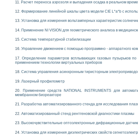
Расчет переноса аэрозоля и выпадения осадка в реальном врем
Формирование линейной шкалы цвета модели CIE L*a*b с испол
Установка для измерения вольтамперных характеристик солнечн
Применение NI VISION для геометрического анализа в медицинск
Система температурной стабилизации
Управление движением с помощью программно - аппаратного комп
Определение параметров всплывающих газовых пузырьков по 
применением технологии виртуальных приборов
Система управления асинхронным тиристорным электропривод
Лазерный профилометр
Применение средств NATIONAL INSTRUMENTS для автоматиз
мембранном биореакторе
Разработка автоматизированного стенда для исследования пла
Автоматизированный стенд рентгеновской диагностики плазмы
Высокочувствительные оптоэлектронные дифракционные датчик
Установка для измерения диэлектрических свойств сегнетоэлект