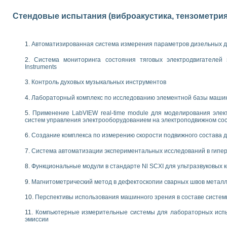
 выпадения осадка в реальном времени
Стендовые испытания (виброакустика, тензометрия и
лы цвета модели CIE L*a*b с использованием LabVIEW
льтамперных характеристик солнечных элементов и модулей
еометрического анализа в медицинской эндоскопии
Автоматизированная система измерения параметров дизельных д
билизации
ощью программно - аппаратного комплекса NI - Motion
Система мониторинга состояния тяговых электродвигателей э
плывающих газовых пузырьков по данным эхолокационного зондирования с 
Instruments
онным тиристорным электроприводом
Контроль духовых музыкальных инструментов
AL INSTRUMENTS для автоматизации процесса очистки сточных вод в мемб
Лабораторный комплекс по исследованию элементной базы маши
нного стенда для исследования плазменных процессов синтеза нанопорошко
Применение LabVIEW real-time module для моделирования элек
рентгеновской диагностики плазмы
систем управления электрооборудованием на электроподвижном со
электронные дифракционные датчики малых перемещений и колебаний
электрических свойств сегнетоэлектриков методом тепловых шумов
Создание комплекса по измерению скорости подвижного состава 
ждения и развития дефектов в растущем монокристалле карбида кремния на
Система автоматизации экспериментальных исследований в гипер
й импедансный томограф на базе платы сбора данных PCI 6052E
характеризации механических свойств материалов в наношкале
Функциональные модули в стандарте Nl SCXI для ультразвуковых
овании металлообрабатывающих станков
Магнитометрический метод в дефектоскопии сварных швов метал
ких процессов получения дисперсных продуктов на основе виртуальных при
Перспективы использования машинного зрения в составе систе
ческого зрения для контроля образцов
ных переходных процессов при коротких замыканиях в узлах электрических н
Компьютерные измерительные системы для лабораторных испы
зработке обучающих информационных систем и тренажеров для персонала 
эмиссии