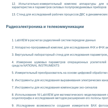
енажеров путем моделирования технологических процессов пищевых произво
Испытательно-измерительный комплекс аппаратуры для о
изации и защиты ускорителя ЛУЭ-200
характеристик и параметров силовых полупроводниковых приборов
равления процессом цементирования нефтегазовых скважин
Стенд для исследований рабочих процессов ДВС в динамических
азовой среды специальной барокамеры
еспечения с использованием среды графического программирования LabVIE
NATIONAL INSTRUMENTS при разработке автоматизированного комплекса для
Радиоэлектроника и телекоммуникации
енной термотрансферной маркировки изделий
ких исследований на базе LabVIEW
танса для исследова¬ния электрофизических свойств аморфного гидрогениз
LabVIEW в расчетах радиолиний систем передачи данных
ных переходных процессов при коротких замыканиях в узлах электрических н
ктрических переходных характеристик асинхронных двигателей при пуске
Аппаратно-программный комплекс для исследования АЧХ и ФЧХ а
арных швов на базе технологий фирмы NATIONAL INSTRUMENTS
Виртуальный лабораторный стенд для исследования параметров
применением неиндустриальных камер в производственных условиях
и эффективности систем управления в интегрированных средах
Измерение шумовых параметров операционных усилителей 
ебные стенды
средств NATIONAL INSTRUMENTS
го стенда по измерению профиля зеркальной антенны и построению диагра
Измерительный преобразователь на основе цифровой обработки 
торные комплексы для вузов, осуществляющих подготовку специалистов по
следования нелинейных резистивных цепей
Инструменты для исследования выравнивания электрических кан
приборов в процесе изучения специальных дисциплин в технических коллед
Инструменты для исследования компенсации эхо-сигналов
LECTRONICS WORKBENCH-MULTISIM для электротехнической подготовки инже
 дисциплине «Цифровые вычислительные устройства и микропроцессоры приб
Использование NI LabVIEW для математического моделирования 
 ИНС на основе LabVIEW
осциллографа и исследования методов расширения его полосы про
 основам теории коммутации
Исследовние возможности создания измерителя ВАХ фотоэ
IEW для создания лабораторного практикума по измерениям магнитных вели