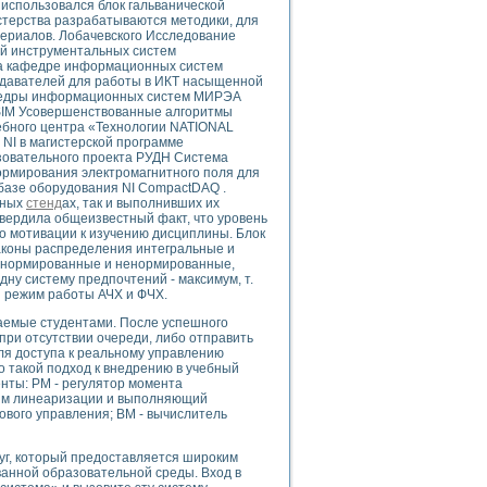
использовался блок гальванической
истерства разрабатываются методики, для
ериалов. Лобачевского Исследование
й инструментальных систем
на кафедре информационных систем
давателей для работы в ИКТ насыщенной
uments
афедры информационных систем МИРЭА
ISIM Усовершенствованные алгоритмы
ебного центра «Технологии NATIONAL
NI в магистерской программе
 систем управления электрооборудованием на электроподвижном составе (Э
зовательного проекта РУДН Система
рмирования электромагнитного поля для
базе оборудования NI CompactDAQ .
рных
стенд
ах, так и выполнивших их
вердила общеизвестный факт, что уровень
го мотивации к изучению дисциплины. Блок
аконы распределения интегральные и
 нормированные и ненормированные,
 эмиссии
ну систему предпочтений - максимум, т.
ристик и параметров силовых полупроводниковых приборов
й режим работы АЧХ и ФЧХ.
каемые студентами. После успешного
ри отсутствии очереди, либо отправить
ля доступа к реальному управлению
 такой подход к внедрению в учебный
нты: РМ - регулятор момента
иям линеаризации и выполняющий
едств NATIONAL INSTRUMENTS
ового управления; ВМ - вычислитель
уг, который предоставляется широким
ванной образовательной среды. Вход в