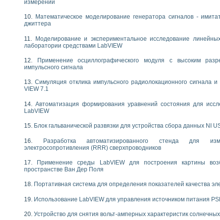
измерений
следования течения в расширяющемся канале
ты «Изучение магнитных свойств ферромагнетиков. Петля гистерезиса» с и
Математическое моделирование генератора сигналов - имита
джиттера
нов интерфейсов обмена по протоколам RS232 и GPIB / имитатор оконечного
Моделирование и экспериментальное исследование линейны
учение адиабатического расширения газов
лаборатории средствами LabVIEW
ктрических переходных характеристик асинхронных двигателей при пуске
Применение осциллографического модуля с высоким раз
аботки результатов измерительного экспримента
импульсного сигнала
азменных измерений с помощью LabVIEW
мплекс. Назначение. Состав. Возможности
Симуляция отклика импульсного радиолокационного сигнала и 
VIEW 7.1
NATIONAL INSTRUMENTS для создания систем автоматизированного лаборат
альный и корреляционный анализ"
Автоматизация формирования уравнений состояния для иссл
ания принципа действия универсального цифрового вольтметра
LabVIEW
е обеспечение учебных лабораторных стендов
Блок гальванической развязки для устройства сбора данных NI U
практикум для изучения технологии выращивания полупроводниковых и опти
 средствами LabVIEW
Разработка автоматизированного стенда для изме
плекс для исследования АЧХ и ФЧХ активных фильтров
электросопротивления (RRR) сверхпроводников
ционный лабораторный практикум по курсу «радиотехнические цепи и сигна
Применение среды LabVIEW для построения картины воз
реставрации одномерных сигналов на основе алгоритма полигармонической 
пространстве Ван Дер Поля
NATIONAL INSTRUMENTS в операционной системе LINUX
горитма полигармонической экстраполяции в среде LabVIEW
Портативная система для определения показателей качества эл
ания принципа действия универсального цифрового вольтметра
Использование LabVIEW для управления источником питания P
ржки принимаемых решений в среде LabVIEW
 «Моделирование систем» и «Автоматизация проектирования систем и средс
Устройство для снятия вольт-амперных характеристик солнечны