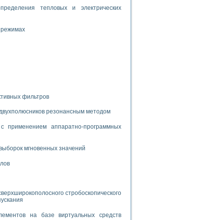
дств с использованием языка программирования LabVIEW
пределения тепловых и электрических
 режимах
W для моделирования типовых химико-технологических процессов
 исследования средств измерения температуры
ированного карбида кремния (A-SIC:H)
агрузок
ктивных фильтров
 двухполюсников резонансным методом
с применением аппаратно-программных
ммы направленности
выборок мгновенных значений
 пищевой инженерии
алов
жах
неров-неэлектриков
орных комплексов» на основе Multisim
сверхширокополосного стробоскопического
пускания
лементов на базе виртуальных средств
чин