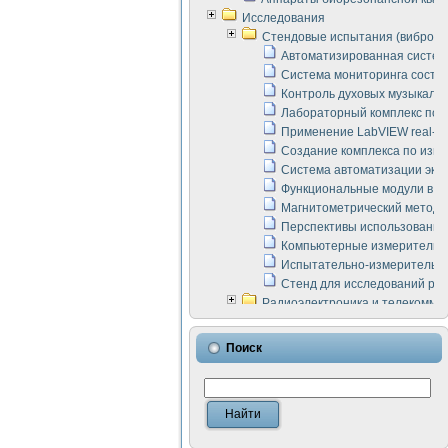
Исследования
Стендовые испытания (виброакус
Автоматизированная систем
Система мониторинга состоян
Контроль духовых музыкаль
Лабораторный комплекс по 
Применение LabVIEW real-ti
Создание комплекса по изме
Система автоматизации эксп
Функциональные модули в ст
Магнитометрический метод 
Перспективы использования
Компьютерные измерительны
Испытательно-измерительны
Стенд для исследований раб
Радиоэлектроника и телекомму
LabVIEW в расчетах радиол
Аппаратно-программный ком
Поиск
Виртуальный лабораторный 
Измерение шумовых параме
Измерительный преобразова
Инструменты для исследова
Инструменты для исследова