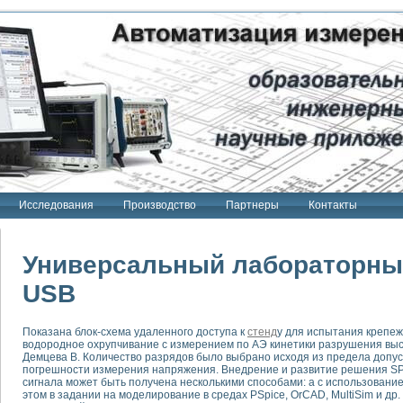
Исследования
Производство
Партнеры
Контакты
Универсальный лабораторный
USB
тенд "Сигнал-USB"
Показана блок-схема удаленного доступа к
стенд
у для испытания крепе
 терапии Интроскан
водородное охрупчивание с измерением по АЭ кинетики разрушения вы
Демцева В. Количество разрядов было выбрано исходя из предела допу
ерительная система
погрешности измерения напряжения. Внедрение и развитие решения S
сигнала может быть получена несколькими способами: а с использовани
Сигнал-USB"
этом в задании на моделирование в средах PSpice, OrCAD, MultiSim и др
товой терапии серии СКАН