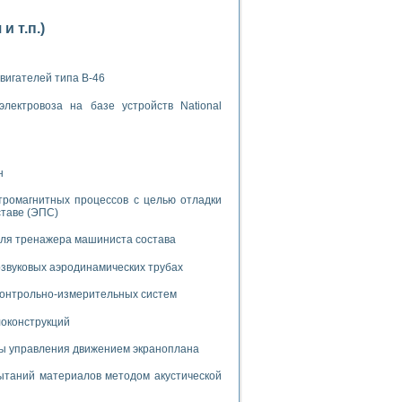
 т.п.)
вигателей типа В-46
лектровоза на базе устройств National
применением технологии виртуальных приборов
ранном биореакторе
н
в
тромагнитных процессов с целью отладки
ставе (ЭПС)
для тренажера машиниста состава
 основе акустической эмиссии и лазерной интерферометрии
звуковых аэродинамических трубах
 контрольно-измерительных систем
локонструкций
боров
мы управления движением экраноплана
агрузок
таний материалов методом акустической
химических предприятий