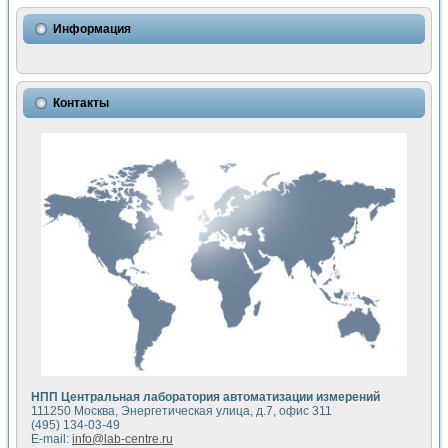
Использование NI LabVIEW для математического моделир
Исследовние возможности создания измерителя ВАХ фото
Информация
Математическое моделирование генератора сигналов - и
Моделирование и экспериментальное исследование линей
Применение осциллографического модуля с высоким разр
Симуляция отклика импульсного радиолокационного сигнал
Контакты
Автоматизация формирования уравнений состояния для и
Блок гальванической развязки для устройства сбора данн
Разработка автоматизированного стенда для измерения о
Применение среды LabVIEW для построения картины возб
Портативная система для определения показателей качес
Использование LabVIEW для управления источником пит
Устройство для снятия вольт-амперных характеристик со
Передовые научные технологии: нано-, фемто-, биотехнологи
Автоматизированная установка по измерению временных 
Автоматизированный лабораторный комплекс на базе Lab
Визуализация моделирования и оптимизации тепловой об
Виртуальный прибор для исследования функциональных в
Исследование возможности создания экономичного виртуа
Исследование кинетики движения макрочастиц в упорядо
Комплекс автоматизированной диагностики крови
НПП Центральная лаборатория автоматизации измерений
Метод прогнозирования свойств дисперсных продуктов п
111250 Москва, Энергетическая улица, д.7, офис 311
Недорогая система управления сверхпроводящим соленои
(495) 134-03-49
E-mail:
info@lab-centre.ru
Применение технологий NI в курсе экспериментальной фи