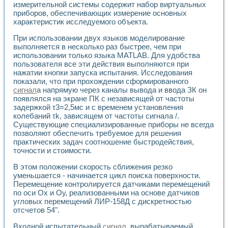
измерительной системы содержит набор виртуальных
Применение LabVIEW для исследования течения в расши
приборов, обеспечивающих измерение основных
Создание виртуальной работы «Изучение магнитных свой
характеристик исследуемого объекта.
Обратный маятник
Устройство для изучения основ интерфейсов обмена по п
При использовании двух языков моделирование
Лабораторный практикум: изучение адиабатического расш
выполняется в несколько раз быстрее, чем при
Стенд для исследования электрических переходных харак
использовании только языка MATLAB. Для удобства
пользователя все эти действия выполняются при
Система статистической обработки результатов измерите
нажатии кнопки запуска испытания. Исследования
Автоматизация лазерно-плазменных измерений с помощ
показали, что при прохождении сформированного
Модельно-измерительный комплекс. Назначение. Состав.
сигнал
а напрямую через каналы вывода и ввода ЗК он
Использование технологий NATIONAL INSTRUMENTS для с
появлялся на экране ПК с независящей от частоты
Учебный практикум "Спектральный и корреляционный ана
задержкой τ3=2,5мс и с временем установления
Учебный стенд для исследования принципа действия унив
колебаний τk, зависящем от частоты сигнала /.
Оборудование и программное обеспечение учебных лабор
Существующие специализированные приборы не всегда
Виртуальный лабораторный практикум для изучения техн
позволяют обеспечить требуемое для решения
Управление роботом ТУР-10 средствами LabVIEW
практических задач соотношение быстродействия,
точности и стоимости.
Аппаратно-программный комплекс для исследования АЧХ 
Автоматизированный дистанционный лабораторный практи
В этом положении скорость сближения резко
Исследование возможности реставрации одномерных сигн
уменьшается - начинается цикл поиска поверхности.
Использование технологий NATIONAL INSTRUMENTS в оп
Перемещение контролируется датчиками перемещений
Разработка модификаций алгоритма полигармонической э
по оси Ох и Оу, реализованными на основе датчиков
Учебный стенд для исследования принципа действия унив
угловых перемещений ЛИР-158Д с дискретностью
Виртуальная система поддержки принимаемых решений в
отсчетов 54".
Преемственность дисциплин «Моделирование систем» и «
Входной испытательный
сигнал
, вырабатываемый