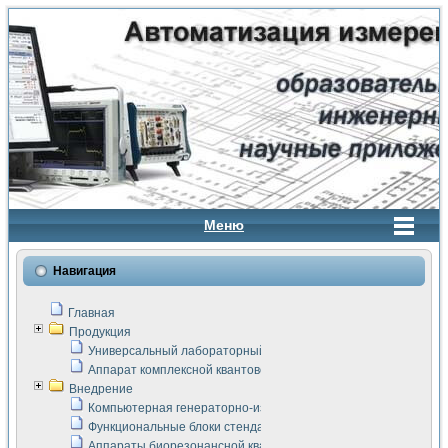
Меню
Навигация
Главная
Продукция
Универсальный лабораторный стенд "Сигнал-USB"
Аппарат комплексной квантовой терапии Интроскан
Внедрение
Компьютерная генераторно-измерительная система
Функциональные блоки стенда "Сигнал-USB"
Аппараты биорезонансной квантовой терапии серии СКАН