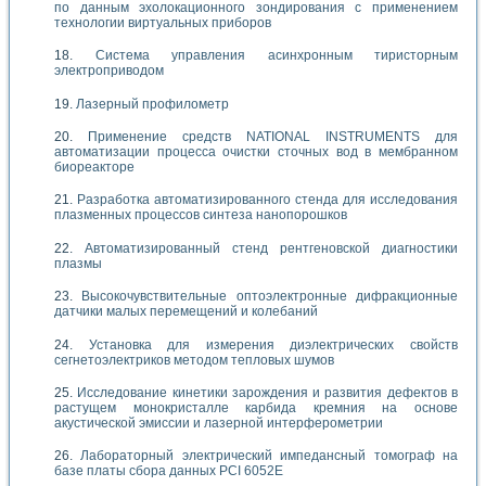
по данным эхолокационного зондирования с применением
технологии виртуальных приборов
Система управления асинхронным тиристорным
электроприводом
Лазерный профилометр
Применение средств NATIONAL INSTRUMENTS для
автоматизации процесса очистки сточных вод в мембранном
биореакторе
Разработка автоматизированного стенда для исследования
плазменных процессов синтеза нанопорошков
Автоматизированный стенд рентгеновской диагностики
плазмы
Высокочувствительные оптоэлектронные дифракционные
датчики малых перемещений и колебаний
Установка для измерения диэлектрических свойств
сегнетоэлектриков методом тепловых шумов
Исследование кинетики зарождения и развития дефектов в
растущем монокристалле карбида кремния на основе
акустической эмиссии и лазерной интерферометрии
Лабораторный электрический импедансный томограф на
базе платы сбора данных PCI 6052E