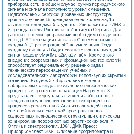
Универсальный стенд для исследования электрических ха
прибором, есть, в общем случае, сумма периодического
Лабораторные практикумы по информационно-измерител
сигнала и сигнала постоянного уровня смещения.
Виртуальный измеритель частотных характеристик на осн
Подготовлено 2 сертифицированных инструктора,
Лабораторный практикум по основам теории Коммутации
прошли обучение 18 преподавателей колледжа, 15
Разработка виртуальной лабораторной работы «Имитаци
студентов колледжа, 9 студентов Университета РИНХ и
Виртуальные практикумы по электротехнике в среде LabV
2 преподавателя Ростовского Института Сервиса. Для
Из опыта внедрения в рамках национального проекта «Об
работы с обоими программами необходимо соединить
выход ЦАП генерации
сигнал
а аоО по умолчанию со
Исследование эффективности решателей обыкновенных 
входом АЦП регистрации аЮ по умолчанию. Тогда
Опыт разработки LabVIEW лабораторных практикумов н
входному сигналу xt будет соответствовать выходной
Проблемы повышения качества образования и подготовки
сигнал модели yMt=fMt, a2м, a1м, a0м. Кроме этого
Развитие LabVIEW лабораторного практикума по электр
внедрение современных информационных технологий
Разработка виртуальной лаборатории по электротехнике 
способствует рациональному решению задач
Усовершенствованные алгоритмы частотного анализа для
технического переоснащения учебных и
Об опыте работы учебного центра «Технологии NATIONAL
исследовательских лабораторий, используя их скрытый
Технологии NI в магистерской программе «Прикладная фи
потенциал Рисунок 3 - Виртуальные модели
лабораторных стендов по изучению гидравлических
Система диагностики двигателей постоянного тока
процессов и процессов релаксации На рисунке 3
Автоматизированный стенд формирования электромагнитн
представлены виртуальные модели лабораторных
Лабораторный практикум по курсу ИИС на базе оборудов
стендов по изучению гидравлических процессов,
Партнеры
процессов релаксации 3. Анализ взаимодействия
Академические и отраслевые институты
световой волны с системой пространственно
Учебные заведения
разнесенных периодических структур при оптическом
Бизнес
зондировании поверхностных акустических волн //
Контакты
Оптика и спектроскопия, 1984. ДМК Пресс;
ПриборКомплект, 2004. Описание профилометра В