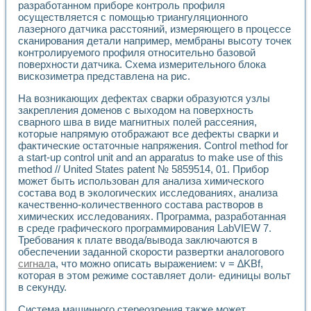
разработанном приборе контроль профиля
осуществляется с помощью триангуляционного
лазерного датчика расстояний, измеряющего в процессе
сканирования детали например, мембраны высоту точек
контролируемого профиля относительно базовой
поверхности датчика. Схема измерительного блока
вискозиметра представлена на рис.
На возникающих дефектах сварки образуются узлы
закрепления доменов с выходом на поверхность
сварного шва в виде магнитных полей рассеяния,
которые напрямую отображают все дефекты сварки и
фактические остаточные напряжения. Control method for
a start-up control unit and an apparatus to make use of this
method // United States patent № 5859514, 01. Прибор
может быть использован для анализа химического
состава вод в экологических исследованиях, анализа
качественно-количественного состава растворов в
химических исследованиях. Программа, разработанная
в среде графического программирования LabVIEW 7.
Требования к плате ввода/вывода заключаются в
обеспечении заданной скорости развертки аналогового
сигнал
а, что можно описать выражением: v = ∆KBf,
которая в этом режиме составляет доли- единицы вольт
в секунду.
Система машинного стереозрения также может