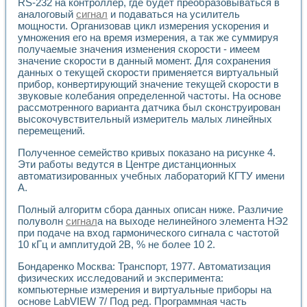
RS-232 на контроллер, где будет преобразовываться в
Разработка виртуальных тренажеров путем моделировани
аналоговый
сигнал
и подаваться на усилитель
Система блокировок, сигнализации и защиты ускорителя 
мощности. Организовав цикл измерения ускорения и
Система сбора данных и управления процессом цементир
умножения его на время измерения, а так же суммируя
Управление температурой газовой среды специальной ба
получаемые значения изменения скорости - имеем
Разработка программного обеспечения с использованием
значение скорости в данный момент. Для сохранения
Использование технологий NATIONAL INSTRUMENTS при ра
данных о текущей скорости применяется виртуальный
Оборудование для промышленной термотрансферной мар
прибор, конвертирующий значение текущей скорости в
Автоматизация реометрических исследований на базе La
звуковые колебания определенной частоты. На основе
Применение измерителя иммитанса для исследова¬ния эле
рассмотренного варианта датчика был сконструирован
высокочувствительный измеритель малых линейных
Исследование электромагнитных переходных процессов при
перемещений.
Стенд для исследования электрических переходных харак
Автоматизация контроля сварных швов на базе техноло
Полученное семейство кривых показано на рисунке 4.
Измерительный контроль с применением неиндустриальны
Эти работы ведутся в Центре дистанционных
Моделирование надежности и эффективности систем упра
автоматизированных учебных лабораторий КГТУ имени
Лабораторные практикумы и учебные стенды
А.
Автоматизация лабораторного стенда по измерению проф
Полный алгоритм сбора данных описан ниже. Различие
Автоматизированные лабораторные комплексы для вузов,
полуволн
сигнал
а на выходе нелинейного элемента НЭ2
Виртуальный прибор для исследования нелинейных рези
при подаче на вход гармонического сигнала с частотой
Использование виртуальных приборов в процесе изучения
10 кГц и амплитудой 2В, % не более 10 2.
Использование программ ELECTRONICS WORKBENCH-MULTI
Лабораторный практикум по дисциплине «Цифровые вычис
Бондаренко Москва: Транспорт, 1977. Автоматизация
Лабораторный практикум по ИНС на основе LabVIEW
физических исследований и эксперимента:
Лабораторный практикум по основам теории коммутации
компьютерные измерения и виртуальные приборы на
основе LabVIEW 7/ Под ред. Программная часть
Опыт использования NI LabVIEW для создания лабораторн