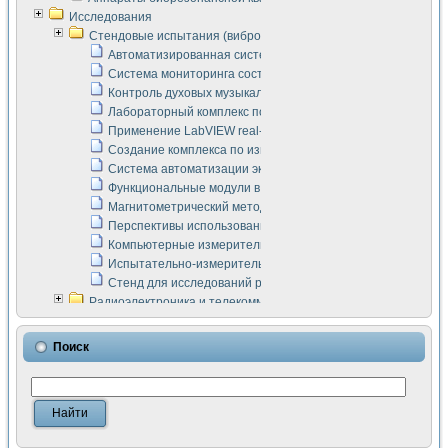
Исследования
Стендовые испытания (виброакустика, тензометрия и т.п.)
Автоматизированная система измерения параметров дизе
Система мониторинга состояния тяговых электродвигателей
Контроль духовых музыкальных инструментов
Лабораторный комплекс по исследованию элементной ба
Применение LabVIEW real-time module для моделирования
Создание комплекса по измерению скорости подвижного с
Система автоматизации экспериментальных исследований 
Функциональные модули в стандарте Nl SCXI для ультраз
Магнитометрический метод в дефектоскопии сварных шво
Перспективы использования машинного зрения в составе
Компьютерные измерительные системы для лабораторных
Испытательно-измерительный комплекс аппаратуры для о
Стенд для исследований рабочих процессов ДВС в динам
Радиоэлектроника и телекоммуникации
LabVIEW в расчетах радиолиний систем передачи данных
Аппаратно-программный комплекс для исследования АЧХ 
Поиск
Виртуальный лабораторный стенд для исследования пар
Измерение шумовых параметров операционных усилител
Измерительный преобразователь на основе цифровой обр
Инструменты для исследования выравнивания электричес
Инструменты для исследования компенсации эхо-сигнало