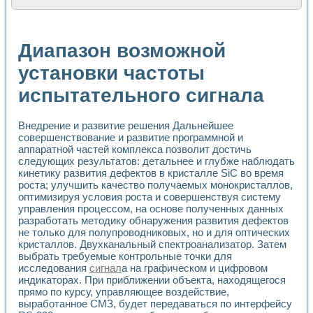
Расчет переноса аэрозоля и выпадения осадка в реально
Формирование линейной шкалы цвета модели CIE L*a*b с
Установка для измерения вольтамперных характеристик с
Диапазон возможной
Применение NI VISION для геометрического анализа в ме
Система температурной стабилизации
установки частоты
Управление движением с помощью программно - аппаратног
испытательного сигнала
Определение параметров всплывающих газовых пузырьков
Система управления асинхронным тиристорным электроп
Лазерный профилометр
Внедрение и развитие решения Дальнейшее
Применение средств NATIONAL INSTRUMENTS для автомат
совершенствование и развитие программной и
Разработка автоматизированного стенда для исследован
аппаратной частей комплекса позволит достичь
Автоматизированный стенд рентгеновской диагностики п
следующих результатов: детальнее и глубже наблюдать
Высокочувствительные оптоэлектронные дифракционные 
кинетику развития дефектов в кристалле SiC во время
Установка для измерения диэлектрических свойств сегне
роста; улучшить качество получаемых монокристаллов,
Исследование кинетики зарождения и развития дефектов 
оптимизируя условия роста и совершенствуя систему
управления процессом, на основе полученных данных
Лабораторный электрический импедансный томограф на б
разработать методику обнаружения развития дефектов
Микрозондовая система для характеризации механических
не только для полупроводниковых, но и для оптических
Метод траекторий в исследовании металлообрабатывающ
кристаллов. Двухканальный спектроанализатор. Затем
Промышленная автоматизация
выбрать требуемые контрольные точки для
Автоматизация технологических процессов получения дис
исследования
сигнал
а на графическом и цифровом
Использование систем технического зрения для контроля
индикаторах. При приближении объекта, находящегося
Исследование электромагнитных переходных процессов при
прямо по курсу, управляющее воздействие,
Применение LabVIEW при разработке обучающих информа
выработанное СМЗ, будет передаваться по интерфейсу