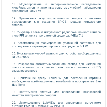
Моделирование и экспериментальное исследование
линейных антенн и антенных решеток в учебной лаборатории
средствами LabVIEW
Применение осциллографического модуля с высоким
разрешением для создания SPICE- модели импульсного
сигнала
Симуляция отклика импульсного радиолокационного сигнала
и его FFT анализ в программной среде Lab VIEW 7.1
Автоматизация формирования уравнений состояния для
исследования переходных процессов в среде LabVIEW
Блок гальванической развязки для устройства сбора данных
NI USB-6009
Разработка автоматизированного стенда для измерения
относительного остаточного электросопротивления (RRR)
сверхпроводников
Применение среды LabVIEW для построения картины
возбуждения комбинационных колебаний в пространстве Ван
Дер Поля
Портативная система для определения показателей
качества электрической энергии
Использование LabVIEW для управления источником
питания PSP 2010 фирмы GW INSTEK