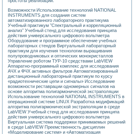
простоты реализации.
Разработка виртуальных тренажеров путем моделировани
Система блокировок, сигнализации и защиты ускорителя 
Возможности Использование технологий NATIONAL
Система сбора данных и управления процессом цементир
INSTRUMENTS для создания систем
Управление температурой газовой среды специальной ба
автоматизированного лабораторного практикума
Разработка программного обеспечения с использованием
Учебный практикум "Спектральный и корреляционный
Использование технологий NATIONAL INSTRUMENTS при ра
анализ" Учебный стенд для исследования принципа
Оборудование для промышленной термотрансферной мар
действия универсального цифрового вольтметра
Оборудование и программное обеспечение учебных
Автоматизация реометрических исследований на базе La
лабораторных стендов Виртуальный лабораторный
Применение измерителя иммитанса для исследова¬ния эле
практикум для изучения технологии выращивания
Исследование электромагнитных переходных процессов при
полупроводниковых и оптических монокристаллов
Стенд для исследования электрических переходных харак
Управление роботом ТУР-10 средствами LabVIEW
Автоматизация контроля сварных швов на базе техноло
Аппаратно-программный комплекс для исследования
Измерительный контроль с применением неиндустриальны
АЧХ и ФЧХ активных фильтров Автоматизированный
Моделирование надежности и эффективности систем упра
дистанционный лабораторный практикум по курсу
Лабораторные практикумы и учебные стенды
«радиотехнические цепи и сигналы» Исследование
возможности реставрации одномерных сигналов на
Автоматизация лабораторного стенда по измерению проф
основе алгоритма полигармонической экстраполяции
Автоматизированные лабораторные комплексы для вузов,
Использование технологий NATIONAL INSTRUMENTS в
Виртуальный прибор для исследования нелинейных рези
операционной системе LINUX Разработка модификаций
Использование виртуальных приборов в процесе изучения
алгоритма полигармонической экстраполяции в среде
Использование программ ELECTRONICS WORKBENCH-MULTI
LabVIEW Учебный стенд для исследования принципа
Лабораторный практикум по дисциплине «Цифровые вычис
действия универсального цифрового вольтметра
Лабораторный практикум по ИНС на основе LabVIEW
Виртуальная система поддержки принимаемых решений
Лабораторный практикум по основам теории коммутации
в среде LabVIEW Преемственность дисциплин
Опыт использования NI LabVIEW для создания лабораторн
«Моделирование систем» и «Автоматизация