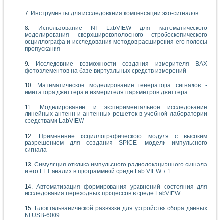
Инструменты для исследования компенсации эхо-сигналов
Использование NI LabVIEW для математического
моделирования сверхширокополосного стробоскопического
осциллографа и исследования методов расширения его полосы
пропускания
Исследовние возможности создания измерителя ВАХ
фотоэлементов на базе виртуальных средств измерений
Математическое моделирование генератора сигналов -
имитатора джиттера и измерителя параметров джиттера
Моделирование и экспериментальное исследование
линейных антенн и антенных решеток в учебной лаборатории
средствами LabVIEW
Применение осциллографического модуля с высоким
разрешением для создания SPICE- модели импульсного
сигнала
Симуляция отклика импульсного радиолокационного сигнала
и его FFT анализ в программной среде Lab VIEW 7.1
Автоматизация формирования уравнений состояния для
исследования переходных процессов в среде LabVIEW
Блок гальванической развязки для устройства сбора данных
NI USB-6009