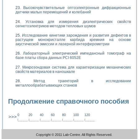
Высокочувствительные оптоэлектронные дифракционные
датчики малых перемещений и колебаний
Установка для измерения диэлектрических свойств
сегнетоэлектриков методом тепловых шумов
Исследование кинетики зарождения и развития дефектов в
растущем монокристалле карбида кремния на основе
акустической эмиссии и лазерной интерферометрии
Лабораторный электрический импедансный томограф на
базе платы сбора данных PCI 6052E
Микрозондовая система для характеризации механических
свойств материалов в наношкале
Метод траекторий в исследовании
металлообрабатывающих станков
Продолжение справочного пособия
0
20
40
60
80
100
120
>>>
!
.
.
.
.
.
.
.
.
.
.
.
.
.
.
.
.
.
.
.
!
.
.
.
.
.
.
.
.
.
.
.
.
.
.
.
.
.
.
.
!
.
.
.
.
.
.
.
.
.
.
.
.
.
.
.
.
.
.
.
!
.
.
.
.
.
.
.
.
.
.
.
.
.
.
.
.
.
.
.
!
.
.
.
.
.
.
.
.
.
.
.
.
.
.
.
.
.
.
.
!
.
.
.
.
.
.
.
.
.
.
.
.
.
.
.
.
.
.
.
!
.
.
.
.
.
.
.
.
.
.
.
.
.
.
.
.
.
.
.
Copyright © 2011 Lab-Centre. All Rights Reserved.