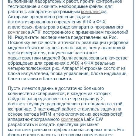
выполнения лабораторных работ, пройти контрольное
тестирование и скачать необходимые файлы для
работы с аппаратно-программным
комплекс
ом.
Авторами предложено решение задачи
автоматизированного определения АЧХ и ФЧХ
аналоговых, фильтров в виде аппаратно-программного
комплекс
а АПК, построенного с применением технологий
NI. Результаты эксперимента представлены на Рис.
Поскольку её точность и точность реализации цифровой
модели объектов существенно выше, чем у аналоговой
части измерителя, полученные частотные
характеристики моделей были использованы в качестве
образцовых для сравнения с АЧХ и ФЧХ реальных
четырехполюсников рис. Аппарат Интроскан состоит из
блока излучателей, блока управления, блока индикации,
блока питания и блока памяти.
Пусть имеются данные достаточно большого
количество экспериментов, в каждом из которых
найдено распределение тока через границу Σ,
соответствующее распределению потенциала на этой
же границе. В настоящей работе ставилась задача на
основе метода МПМ и технологических возможностей
аппаратно-программного
комплекс
а LabVIEW
разработать и создать действующий макет
магнитометрического дефектоскопа сварных швов. Его
форма и длительность в основном определяются