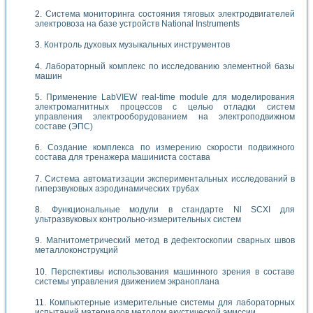
Система мониторинга состояния тяговых электродвигателей
электровоза на базе устройств National Instruments
Контроль духовых музыкальных инструментов
Лабораторный комплекс по исследованию элементной базы
машин
Применение LabVIEW real-time module для моделирования
электромагнитных процессов с целью отладки систем
управления электрооборудованием на электроподвижном
составе (ЭПС)
Создание комплекса по измерению скорости подвижного
состава для тренажера машиниста состава
Система автоматизации экспериментальных исследований в
гиперзвуковых аэродинамических трубах
Функциональные модули в стандарте Nl SCXI для
ультразвуковых контрольно-измерительных систем
Магнитометрический метод в дефектоскопии сварных швов
металлоконструкций
Перспективы использования машинного зрения в составе
системы управления движением экраноплана
Компьютерные измерительные системы для лабораторных
испытаний материалов методом акустической эмиссии