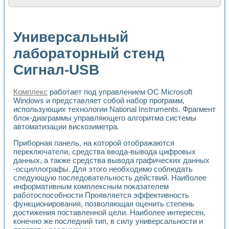
Расчет переноса аэрозоля и выпадения осадка в реально
Формирование линейной шкалы цвета модели CIE L*a*b с
Установка для измерения вольтамперных характеристик с
Универсальный
Применение NI VISION для геометрического анализа в ме
Система температурной стабилизации
лабораторный стенд
Управление движением с помощью программно - аппаратног
Сигнал-USB
Определение параметров всплывающих газовых пузырьков
Система управления асинхронным тиристорным электроп
Лазерный профилометр
Комплекс
работает под управлением ОС Microsoft
Применение средств NATIONAL INSTRUMENTS для автомат
Windows и представляет собой набор программ,
Разработка автоматизированного стенда для исследован
использующих технологии National Instruments. Фрагмент
Автоматизированный стенд рентгеновской диагностики п
блок-диаграммы управляющего алгоритма системы
Высокочувствительные оптоэлектронные дифракционные 
автоматизации вискозиметра.
Установка для измерения диэлектрических свойств сегне
Приборная панель, на которой отображаются
Исследование кинетики зарождения и развития дефектов 
переключатели, средства ввода-вывода цифровых
Лабораторный электрический импедансный томограф на б
данных, а также средства вывода графических данных
Микрозондовая система для характеризации механических
-осциллографы. Для этого необходимо соблюдать
Метод траекторий в исследовании металлообрабатывающ
следующую последовательность действий. Наиболее
Промышленная автоматизация
информативным комплексным показателем
Автоматизация технологических процессов получения дис
работоспособности Проявляется эффективность
Использование систем технического зрения для контроля
функционирования, позволяющая оценить степень
Исследование электромагнитных переходных процессов при
достижения поставленной цели. Наиболее интересен,
конечно же последний тип, в силу универсальности и
Применение LabVIEW при разработке обучающих информа