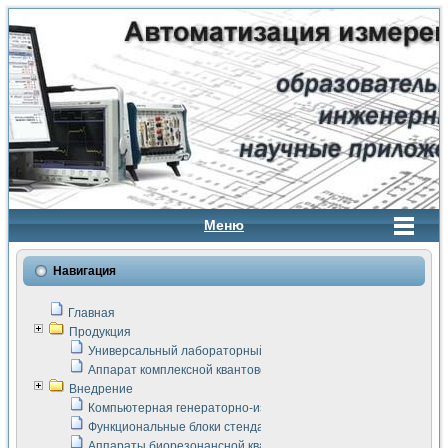
Меню
Навигация
Главная
Продукция
Универсальный лабораторный стенд "Сигнал-USB"
Аппарат комплексной квантовой терапии Интроскан
Внедрение
Компьютерная генераторно-измерительная система
Функциональные блоки стенда "Сигнал-USB"
Аппараты биорезонансной квантовой терапии серии СКАН