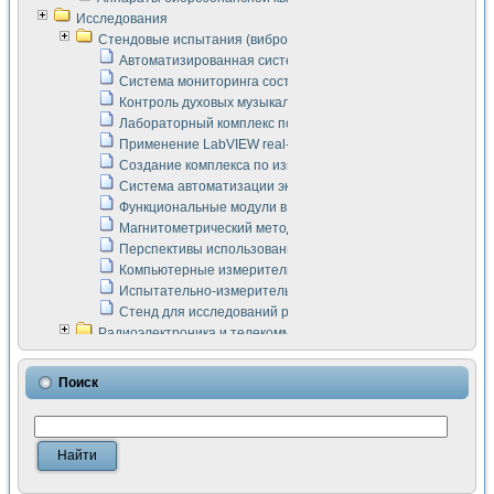
Исследования
Стендовые испытания (виброакустика, тензометрия и т.п.)
Автоматизированная система измерения параметров дизе
Система мониторинга состояния тяговых электродвигателей
Контроль духовых музыкальных инструментов
Лабораторный комплекс по исследованию элементной ба
Применение LabVIEW real-time module для моделирования
Создание комплекса по измерению скорости подвижного с
Система автоматизации экспериментальных исследований 
Функциональные модули в стандарте Nl SCXI для ультраз
Магнитометрический метод в дефектоскопии сварных шво
Перспективы использования машинного зрения в составе
Компьютерные измерительные системы для лабораторных
Испытательно-измерительный комплекс аппаратуры для о
Стенд для исследований рабочих процессов ДВС в динам
Радиоэлектроника и телекоммуникации
LabVIEW в расчетах радиолиний систем передачи данных
Аппаратно-программный комплекс для исследования АЧХ 
Поиск
Виртуальный лабораторный стенд для исследования пар
Измерение шумовых параметров операционных усилител
Измерительный преобразователь на основе цифровой обр
Инструменты для исследования выравнивания электричес
Инструменты для исследования компенсации эхо-сигнало