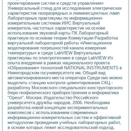
проектирования систем и средств управления»
Применение LabVIEW для исследования течения в расши
Универсальный стенд для исследования электрических
Создание виртуальной работы «Изучение магнитных свой
характеристик газоразрядных и люминесцентных ламп
Обратный маятник
Лабораторные практикумы по информационно-
Устройство для изучения основ интерфейсов обмена по п
измерительным системам ИИС Виртуальный
Лабораторный практикум: изучение адиабатического расш
измеритель частотных характеристик на основе
Стенд для исследования электрических переходных харак
использования звуковой карты ПК Лабораторный
Система статистической обработки результатов измерите
практикум по основам теории Коммутации Разработка
Автоматизация лазерно-плазменных измерений с помощ
виртуальной лабораторной работы «Имитационное
моделирование погрешностей канала измерения
Модельно-измерительный комплекс. Назначение. Состав.
температуры» в среде LabVIEW Виртуальные
Использование технологий NATIONAL INSTRUMENTS для с
практикумы по электротехнике в среде LabVIEW Из
Учебный практикум "Спектральный и корреляционный ана
опыта внедрения в рамках национального проекта
Учебный стенд для исследования принципа действия унив
«Образование» технологий NATIONAL INSTRUMENTS в
Оборудование и программное обеспечение учебных лабор
Нижегородском госуниверситете им. Общий вид
Виртуальный лабораторный практикум для изучения техн
автоматизированного места оператора Среди них можно
Управление роботом ТУР-10 средствами LabVIEW
выделить станцию контроля цементирования СКЦ -
Аппаратно-программный комплекс для исследования АЧХ 
разработку Московского специального конструкторского
Автоматизированный дистанционный лабораторный практи
бюро геофизического приборостроения и информатики
"Ореол". Москва: Издательство Российского
Исследование возможности реставрации одномерных сигн
университета дружбы народов, 2006. Необходима
Использование технологий NATIONAL INSTRUMENTS в оп
разработка новой концепции экспериментальных
Разработка модификаций алгоритма полигармонической э
комплексов с использованием современных
Учебный стенд для исследования принципа действия унив
информационно-измерительных систем и эффективной
Виртуальная система поддержки принимаемых решений в
методологии проведения учебных лабораторных работ,
Преемственность дисциплин «Моделирование систем» и «
в основе которых лежит исследовательский подход.