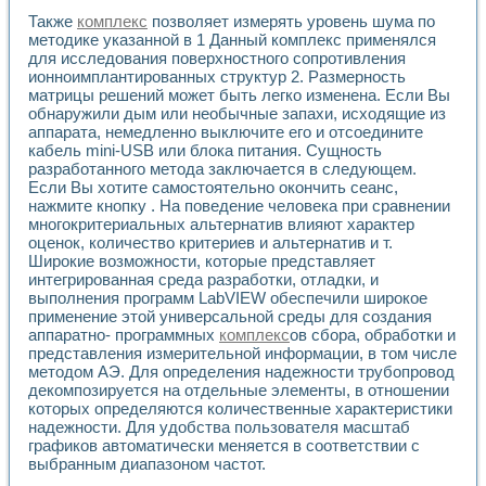
Универсальный стенд для исследования электрических ха
Также
комплекс
позволяет измерять уровень шума по
Лабораторные практикумы по информационно-измерител
методике указанной в 1 Данный комплекс применялся
Виртуальный измеритель частотных характеристик на осн
для исследования поверхностного сопротивления
Лабораторный практикум по основам теории Коммутации
ионноимплантированных структур 2. Размерность
Разработка виртуальной лабораторной работы «Имитаци
матрицы решений может быть легко изменена. Если Вы
Виртуальные практикумы по электротехнике в среде LabV
обнаружили дым или необычные запахи, исходящие из
Из опыта внедрения в рамках национального проекта «Об
аппарата, немедленно выключите его и отсоедините
Исследование эффективности решателей обыкновенных 
кабель mini-USB или блока питания. Сущность
Опыт разработки LabVIEW лабораторных практикумов н
разработанного метода заключается в следующем.
Проблемы повышения качества образования и подготовки
Если Вы хотите самостоятельно окончить сеанс,
нажмите кнопку . На поведение человека при сравнении
Развитие LabVIEW лабораторного практикума по электр
многокритериальных альтернатив влияют характер
Разработка виртуальной лаборатории по электротехнике 
оценок, количество критериев и альтернатив и т.
Усовершенствованные алгоритмы частотного анализа для
Широкие возможности, которые представляет
Об опыте работы учебного центра «Технологии NATIONAL
интегрированная среда разработки, отладки, и
Технологии NI в магистерской программе «Прикладная фи
выполнения программ LabVIEW обеспечили широкое
Система диагностики двигателей постоянного тока
применение этой универсальной среды для создания
Автоматизированный стенд формирования электромагнитн
аппаратно- программных
комплекс
ов сбора, обработки и
Лабораторный практикум по курсу ИИС на базе оборудов
представления измерительной информации, в том числе
методом АЭ. Для определения надежности трубопровод
Партнеры
декомпозируется на отдельные элементы, в отношении
Академические и отраслевые институты
которых определяются количественные характеристики
Учебные заведения
надежности. Для удобства пользователя масштаб
Бизнес
графиков автоматически меняется в соответствии с
Контакты
выбранным диапазоном частот.