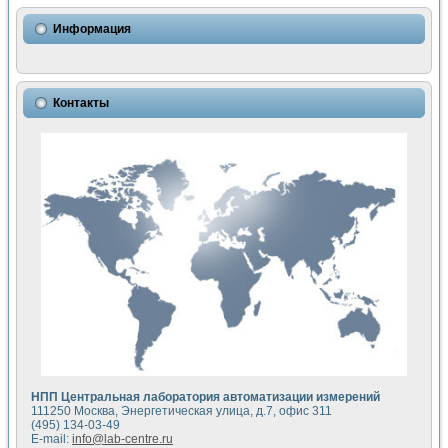
Использование NI LabVIEW для математического моделир
Исследовние возможности создания измерителя ВАХ фото
Информация
Математическое моделирование генератора сигналов - и
Моделирование и экспериментальное исследование линей
Применение осциллографического модуля с высоким разр
Симуляция отклика импульсного радиолокационного сигнал
Контакты
Автоматизация формирования уравнений состояния для и
Блок гальванической развязки для устройства сбора данн
Разработка автоматизированного стенда для измерения о
Применение среды LabVIEW для построения картины возб
Портативная система для определения показателей качес
Использование LabVIEW для управления источником пит
Устройство для снятия вольт-амперных характеристик со
Передовые научные технологии: нано-, фемто-, биотехнологи
Автоматизированная установка по измерению временных 
Автоматизированный лабораторный комплекс на базе Lab
Визуализация моделирования и оптимизации тепловой об
Виртуальный прибор для исследования функциональных в
Исследование возможности создания экономичного виртуа
Исследование кинетики движения макрочастиц в упорядо
Комплекс автоматизированной диагностики крови
НПП Центральная лаборатория автоматизации измерений
Метод прогнозирования свойств дисперсных продуктов п
111250 Москва, Энергетическая улица, д.7, офис 311
Недорогая система управления сверхпроводящим соленои
(495) 134-03-49
E-mail:
info@lab-centre.ru
Применение технологий NI в курсе экспериментальной фи