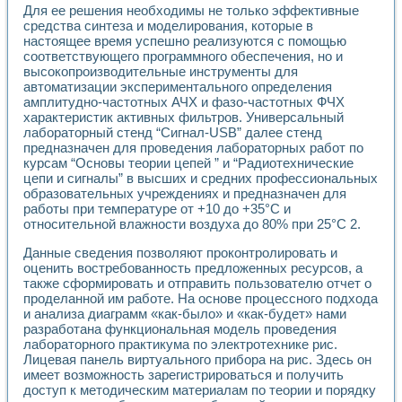
Для ее решения необходимы не только эффективные
средства синтеза и моделирования, которые в
настоящее время успешно реализуются с помощью
соответствующего программного обеспечения, но и
высокопроизводительные инструменты для
автоматизации экспериментального определения
амплитудно-частотных АЧХ и фазо-частотных ФЧХ
характеристик активных фильтров. Универсальный
лабораторный стенд “Сигнал-USB” далее стенд
предназначен для проведения лабораторных работ по
курсам “Основы теории цепей ” и “Радиотехнические
цепи и сигналы” в высших и средних профессиональных
образовательных учреждениях и предназначен для
работы при температуре от +10 до +35°С и
относительной влажности воздуха до 80% при 25°С 2.
Данные сведения позволяют проконтролировать и
оценить востребованность предложенных ресурсов, а
также сформировать и отправить пользователю отчет о
проделанной им работе. На основе процессного подхода
и анализа диаграмм «как-было» и «как-будет» нами
разработана функциональная модель проведения
лабораторного практикума по электротехнике рис.
Лицевая панель виртуального прибора на рис. Здесь он
имеет возможность зарегистрироваться и получить
доступ к методическим материалам по теории и порядку