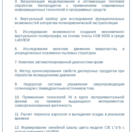
Визуализация моделирования и оптимизации тепловой
обработки биопродуктов с применением современных
информационных технологий и программных средств
Виртуальный прибор для исследования функциональных
возможностей алгоритма полигармонической экстраполяции
Исследование возможности создания экономичного
виртуального полярографа на основе платы USB 6008 в среде
LabVIEW
Исследование кинетики движения макрочастиц в
упорядоченных плазменно-пылевых структурах
Комплекс автоматизированной диагностики крови
Метод прогнозирования свойств дисперсных продуктов при
обработке возмущениями давления
Недорогая система управления сверхпроводящим
соленоидом с биквадрантным источником тока
Применение технологий NI в курсе экспериментальной
физики на примере выдающихся экспериментов:
самоорганизованная критичность
Расчет переноса аэрозоля и выпадения осадка в реальном
времени
Формирование линейной шкалы цвета модели CIE L*a*b с
использованием LabVIEW