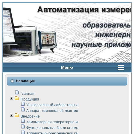
Меню
Навигация
Главная
Продукция
Универсальный лабораторный стенд "Сигнал-USB"
Аппарат комплексной квантовой терапии Интроскан
Внедрение
Компьютерная генераторно-измерительная система
Функциональные блоки стенда "Сигнал-USB"
Аппараты биорезонансной квантовой терапии серии СКАН