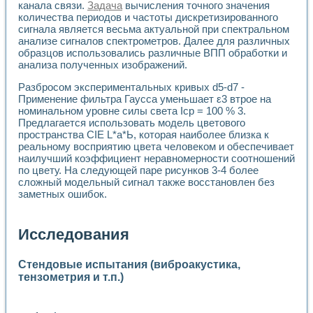
канала связи.
Задача
вычисления точного значения
количества периодов и частоты дискретизированного
сигнала является весьма актуальной при спектральном
анализе сигналов спектрометров. Далее для различных
образцов использовались различные ВПП обработки и
анализа полученных изображений.
Разбросом экспериментальных кривых d5-d7 -
Применение фильтра Гаусса уменьшает ε3 втрое на
номинальном уровне силы света Iср = 100 % 3.
Предлагается использовать модель цветового
пространства CIE L*а*Ь, которая наиболее близка к
реальному восприятию цвета человеком и обеспечивает
наилучший коэффициент неравномерности соотношений
по цвету. На следующей паре рисунков 3-4 более
сложный модельный сигнал также восстановлен без
заметных ошибок.
Исследования
Стендовые испытания (виброакустика,
тензометрия и т.п.)