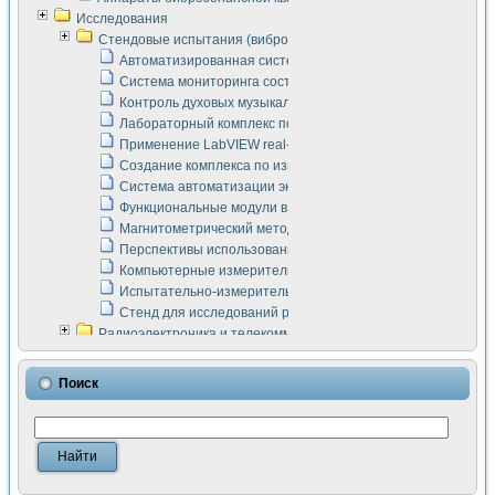
Исследования
Стендовые испытания (виброакустика, тензометрия и т.п.)
Автоматизированная система измерения параметров дизе
Система мониторинга состояния тяговых электродвигателей
Контроль духовых музыкальных инструментов
Лабораторный комплекс по исследованию элементной ба
Применение LabVIEW real-time module для моделирования
Создание комплекса по измерению скорости подвижного с
Система автоматизации экспериментальных исследований 
Функциональные модули в стандарте Nl SCXI для ультраз
Магнитометрический метод в дефектоскопии сварных шво
Перспективы использования машинного зрения в составе
Компьютерные измерительные системы для лабораторных
Испытательно-измерительный комплекс аппаратуры для о
Стенд для исследований рабочих процессов ДВС в динам
Радиоэлектроника и телекоммуникации
LabVIEW в расчетах радиолиний систем передачи данных
Аппаратно-программный комплекс для исследования АЧХ 
Поиск
Виртуальный лабораторный стенд для исследования пар
Измерение шумовых параметров операционных усилител
Измерительный преобразователь на основе цифровой обр
Инструменты для исследования выравнивания электричес
Инструменты для исследования компенсации эхо-сигнало