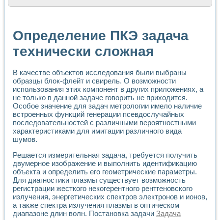
Расчет переноса аэрозоля и выпадения осадка в реально
Формирование линейной шкалы цвета модели CIE L*a*b с
Установка для измерения вольтамперных характеристик с
Определение ПКЭ задача
Применение NI VISION для геометрического анализа в ме
Система температурной стабилизации
технически сложная
Управление движением с помощью программно - аппаратног
Определение параметров всплывающих газовых пузырьков
В качестве объектов исследования были выбраны
Система управления асинхронным тиристорным электроп
образцы блок-флейт и свирель. О возможности
Лазерный профилометр
использования этих компонент в других приложениях, а
Применение средств NATIONAL INSTRUMENTS для автомат
не только в данной задаче говорить не приходится.
Разработка автоматизированного стенда для исследован
Особое значение для задач метрологии имело наличие
Автоматизированный стенд рентгеновской диагностики п
встроенных функций генерации псевдослучайных
Высокочувствительные оптоэлектронные дифракционные 
последовательностей с различными вероятностными
Установка для измерения диэлектрических свойств сегне
характеристиками для имитации различного вида
Исследование кинетики зарождения и развития дефектов 
шумов.
Лабораторный электрический импедансный томограф на б
Решается измерительная задача, требуется получить
Микрозондовая система для характеризации механических
двумерное изображение и выполнить идентификацию
Метод траекторий в исследовании металлообрабатывающ
объекта и определить его геометрические параметры.
Промышленная автоматизация
Для диагностики плазмы существует возможность
Автоматизация технологических процессов получения дис
регистрации жесткого некогерентного рентгеновского
Использование систем технического зрения для контроля
излучения, энергетических спектров электронов и ионов,
Исследование электромагнитных переходных процессов при
а также спектра излучения плазмы в оптическом
Применение LabVIEW при разработке обучающих информа
диапазоне длин волн. Постановка задачи
Задача