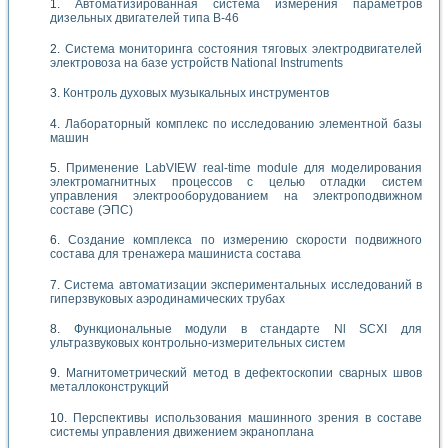
Автоматизированная система измерения параметров
дизельных двигателей типа В-46
Система мониторинга состояния тяговых электродвигателей
электровоза на базе устройств National Instruments
Контроль духовых музыкальных инструментов
Лабораторный комплекс по исследованию элементной базы
машин
Применение LabVIEW real-time module для моделирования
электромагнитных процессов с целью отладки систем
управления электрооборудованием на электроподвижном
составе (ЭПС)
Создание комплекса по измерению скорости подвижного
состава для тренажера машиниста состава
Система автоматизации экспериментальных исследований в
гиперзвуковых аэродинамических трубах
Функциональные модули в стандарте Nl SCXI для
ультразвуковых контрольно-измерительных систем
Магнитометрический метод в дефектоскопии сварных швов
металлоконструкций
Перспективы использования машинного зрения в составе
системы управления движением экраноплана