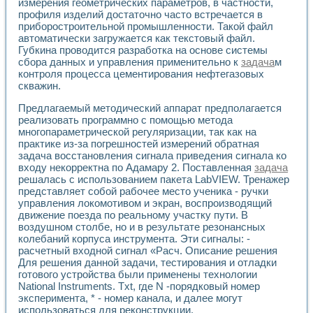
измерения геометрических параметров, в частности,
Разработка виртуальных тренажеров путем моделировани
профиля изделий достаточно часто встречается в
Система блокировок, сигнализации и защиты ускорителя 
приборостроительной промышленности. Такой файл
Система сбора данных и управления процессом цементир
автоматически загружается как текстовый файл.
Управление температурой газовой среды специальной ба
Губкина проводится разработка на основе системы
Разработка программного обеспечения с использованием
сбора данных и управления применительно к
задача
м
Использование технологий NATIONAL INSTRUMENTS при ра
контроля процесса цементирования нефтегазовых
Оборудование для промышленной термотрансферной мар
скважин.
Автоматизация реометрических исследований на базе La
Предлагаемый методический аппарат предполагается
Применение измерителя иммитанса для исследова¬ния эле
реализовать программно с помощью метода
Исследование электромагнитных переходных процессов при
многопараметрической регуляризации, так как на
Стенд для исследования электрических переходных харак
практике из-за погрешностей измерений обратная
Автоматизация контроля сварных швов на базе техноло
задача восстановления сигнала приведения сигнала ко
Измерительный контроль с применением неиндустриальны
входу некорректна по Адамару 2. Поставленная
задача
Моделирование надежности и эффективности систем упра
решалась с использованием пакета LabVIEW. Тренажер
Лабораторные практикумы и учебные стенды
представляет собой рабочее место ученика - ручки
Автоматизация лабораторного стенда по измерению проф
управления локомотивом и экран, воспроизводящий
движение поезда по реальному участку пути. В
Автоматизированные лабораторные комплексы для вузов,
воздушном столбе, но и в результате резонансных
Виртуальный прибор для исследования нелинейных рези
колебаний корпуса инструмента. Эти сигналы: -
Использование виртуальных приборов в процесе изучения
расчетный входной сигнал «Расч. Описание решения
Использование программ ELECTRONICS WORKBENCH-MULTI
Для решения данной задачи, тестирования и отладки
Лабораторный практикум по дисциплине «Цифровые вычис
готового устройства были применены технологии
Лабораторный практикум по ИНС на основе LabVIEW
National Instruments. Txt, где N -порядковый номер
Лабораторный практикум по основам теории коммутации
эксперимента, * - номер канала, и далее могут
Опыт использования NI LabVIEW для создания лабораторн
использоваться для реконструкции.