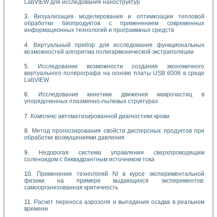
LabVIEW для исследования наноструктур
Визуализация моделирования и оптимизации тепловой
обработки биопродуктов с применением современных
информационных технологий и программных средств
Виртуальный прибор для исследования функциональных
возможностей алгоритма полигармонической экстраполяции
Исследование возможности создания экономичного
виртуального полярографа на основе платы USB 6008 в среде
LabVIEW
Исследование кинетики движения макрочастиц в
упорядоченных плазменно-пылевых структурах
Комплекс автоматизированной диагностики крови
Метод прогнозирования свойств дисперсных продуктов при
обработке возмущениями давления
Недорогая система управления сверхпроводящим
соленоидом с биквадрантным источником тока
Применение технологий NI в курсе экспериментальной
физики на примере выдающихся экспериментов:
самоорганизованная критичность
Расчет переноса аэрозоля и выпадения осадка в реальном
времени