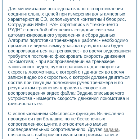
Применение LabVIEW для исследования течения в расши
Для минимизации последовательного сопротивления
Создание виртуальной работы «Изучение магнитных свой
соединительных цепей при измерении вольтамперных
Обратный маятник
характеристик СЭ, используется контактный блок рис.
Устройство для изучения основ интерфейсов обмена по п
Сотрудники ИМЕТ РАН обратились в "Техно-центр
Лабораторный практикум: изучение адиабатического расш
РУДН" с просьбой обеспечить создание системы
Стенд для исследования электрических переходных харак
автоматизированного управления и сбора данных.
Система статистической обработки результатов измерите
Алгоритм подготовки тренажера к работе: - необходимо
Автоматизация лазерно-плазменных измерений с помощ
произвести видеосъемку участка пути, которая будет
воспроизводиться на тренажере; - во время видеозаписи
Модельно-измерительный комплекс. Назначение. Состав.
требуется постоянно фиксировать скорость движения
Использование технологий NATIONAL INSTRUMENTS для с
локомотива; - при воспроизведении на тренажере
Учебный практикум "Спектральный и корреляционный ана
записанного видео, нужно сравнивать две скорости:
Учебный стенд для исследования принципа действия унив
скорость локомотива, с которой он двигался во время
Оборудование и программное обеспечение учебных лабор
записи видео со скоростью, с которой должен двигаться
Виртуальный лабораторный практикум для изучения техн
состав при текущем положении ручек тренажера и по
Управление роботом ТУР-10 средствами LabVIEW
результатам сравнения управлять скоростью
Аппаратно-программный комплекс для исследования АЧХ 
воспроизведения видео файла; Задача описываемого
Автоматизированный дистанционный лабораторный практи
устройства - измерять скорость движения локомотива и
фиксировать ее.
Исследование возможности реставрации одномерных сигн
Использование технологий NATIONAL INSTRUMENTS в оп
С использованием «Экспресс» функций. Вычисления
Разработка модификаций алгоритма полигармонической э
проводятся при больших, но не бесконечных
Учебный стенд для исследования принципа действия унив
сопротивлениях шунта и относительно малых
Виртуальная система поддержки принимаемых решений в
последовательных сопротивлениях. Другая
задача
,
Преемственность дисциплин «Моделирование систем» и «
связанная с выбором оптимального режима записи