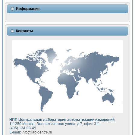
Использование NI LabVIEW для математического моделир
Исследовние возможности создания измерителя ВАХ фото
Информация
Математическое моделирование генератора сигналов - и
Моделирование и экспериментальное исследование линей
Применение осциллографического модуля с высоким разр
Симуляция отклика импульсного радиолокационного сигнал
Контакты
Автоматизация формирования уравнений состояния для и
Блок гальванической развязки для устройства сбора данн
Разработка автоматизированного стенда для измерения о
Применение среды LabVIEW для построения картины возб
Портативная система для определения показателей качес
Использование LabVIEW для управления источником пит
Устройство для снятия вольт-амперных характеристик со
Передовые научные технологии: нано-, фемто-, биотехнологи
Автоматизированная установка по измерению временных 
Автоматизированный лабораторный комплекс на базе Lab
Визуализация моделирования и оптимизации тепловой об
Виртуальный прибор для исследования функциональных в
Исследование возможности создания экономичного виртуа
Исследование кинетики движения макрочастиц в упорядо
Комплекс автоматизированной диагностики крови
НПП Центральная лаборатория автоматизации измерений
Метод прогнозирования свойств дисперсных продуктов п
111250 Москва, Энергетическая улица, д.7, офис 311
Недорогая система управления сверхпроводящим соленои
(495) 134-03-49
E-mail:
info@lab-centre.ru
Применение технологий NI в курсе экспериментальной фи