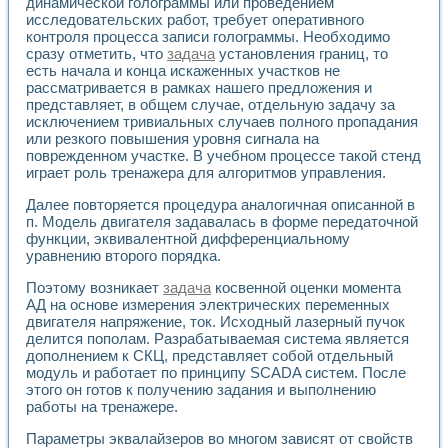
Универсальный стенд для исследования электрических ха
динамической голограммы или проведением
исследовательских работ, требует оперативного
Лабораторные практикумы по информационно-измерител
контроля процесса записи голограммы. Необходимо
Виртуальный измеритель частотных характеристик на осн
сразу отметить, что
задача
установления границ, то
Лабораторный практикум по основам теории Коммутации
есть начала и конца искаженных участков не
Разработка виртуальной лабораторной работы «Имитаци
рассматривается в рамках нашего предложения и
Виртуальные практикумы по электротехнике в среде LabV
представляет, в общем случае, отдельную задачу за
Из опыта внедрения в рамках национального проекта «Об
исключением тривиальных случаев полного пропадания
Исследование эффективности решателей обыкновенных 
или резкого повышения уровня сигнала на
Опыт разработки LabVIEW лабораторных практикумов н
поврежденном участке. В учебном процессе такой стенд
Проблемы повышения качества образования и подготовки
играет роль тренажера для алгоритмов управления.
Развитие LabVIEW лабораторного практикума по электр
Далее повторяется процедура аналогичная описанной в
Разработка виртуальной лаборатории по электротехнике 
п. Модель двигателя задавалась в форме передаточной
Усовершенствованные алгоритмы частотного анализа для
функции, эквивалентной дифференциальному
Об опыте работы учебного центра «Технологии NATIONAL
уравнению второго порядка.
Технологии NI в магистерской программе «Прикладная фи
Система диагностики двигателей постоянного тока
Поэтому возникает
задача
косвенной оценки момента
АД на основе измерения электрических переменных
Автоматизированный стенд формирования электромагнитн
двигателя напряжение, ток. Исходный лазерный пучок
Лабораторный практикум по курсу ИИС на базе оборудов
делится пополам. Разрабатываемая система является
Партнеры
дополнением к СКЦ, представляет собой отдельный
Академические и отраслевые институты
модуль и работает по принципу SCADA систем. После
Учебные заведения
этого он готов к получению задания и выполнению
Бизнес
работы на тренажере.
Контакты
Параметры эквалайзеров во многом зависят от свойств