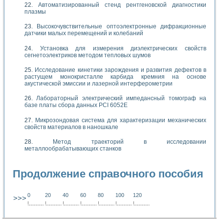
Автоматизированный стенд рентгеновской диагностики
плазмы
Высокочувствительные оптоэлектронные дифракционные
датчики малых перемещений и колебаний
Установка для измерения диэлектрических свойств
сегнетоэлектриков методом тепловых шумов
Исследование кинетики зарождения и развития дефектов в
растущем монокристалле карбида кремния на основе
акустической эмиссии и лазерной интерферометрии
Лабораторный электрический импедансный томограф на
базе платы сбора данных PCI 6052E
Микрозондовая система для характеризации механических
свойств материалов в наношкале
Метод траекторий в исследовании
металлообрабатывающих станков
Продолжение справочного пособия
0
20
40
60
80
100
120
>>>
!
.
.
.
.
.
.
.
.
.
.
.
.
.
.
.
.
.
.
.
!
.
.
.
.
.
.
.
.
.
.
.
.
.
.
.
.
.
.
.
!
.
.
.
.
.
.
.
.
.
.
.
.
.
.
.
.
.
.
.
!
.
.
.
.
.
.
.
.
.
.
.
.
.
.
.
.
.
.
.
!
.
.
.
.
.
.
.
.
.
.
.
.
.
.
.
.
.
.
.
!
.
.
.
.
.
.
.
.
.
.
.
.
.
.
.
.
.
.
.
!
.
.
.
.
.
.
.
.
.
.
.
.
.
.
.
.
.
.
.