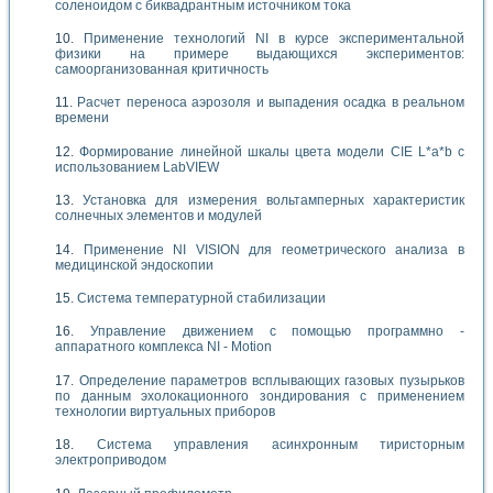
соленоидом с биквадрантным источником тока
Применение технологий NI в курсе экспериментальной
физики на примере выдающихся экспериментов:
самоорганизованная критичность
Расчет переноса аэрозоля и выпадения осадка в реальном
времени
Формирование линейной шкалы цвета модели CIE L*a*b с
использованием LabVIEW
Установка для измерения вольтамперных характеристик
солнечных элементов и модулей
Применение NI VISION для геометрического анализа в
медицинской эндоскопии
Система температурной стабилизации
Управление движением с помощью программно -
аппаратного комплекса NI - Motion
Определение параметров всплывающих газовых пузырьков
по данным эхолокационного зондирования с применением
технологии виртуальных приборов
Система управления асинхронным тиристорным
электроприводом