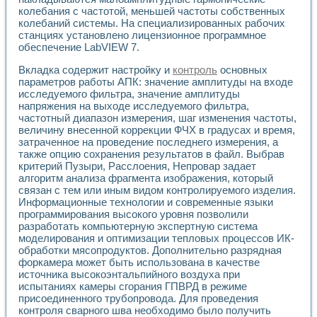
Универсальный стенд для исследования электрических ха
колебания с частотой, меньшей частоты собственных
Лабораторные практикумы по информационно-измерител
колебаний системы. На специализированных рабочих
Виртуальный измеритель частотных характеристик на осн
станциях установлено лицензионное программное
Лабораторный практикум по основам теории Коммутации
обеспечение LabVIEW 7.
Разработка виртуальной лабораторной работы «Имитаци
Виртуальные практикумы по электротехнике в среде LabV
Вкладка содержит настройку и
контроль
основных
Из опыта внедрения в рамках национального проекта «Об
параметров работы АПК: значение амплитуды на входе
исследуемого фильтра, значение амплитуды
Исследование эффективности решателей обыкновенных 
напряжения на выходе исследуемого фильтра,
Опыт разработки LabVIEW лабораторных практикумов н
частотный диапазон измерения, шаг изменения частоты,
Проблемы повышения качества образования и подготовки
величину внесенной коррекции ФЧХ в градусах и время,
Развитие LabVIEW лабораторного практикума по электр
затраченное на проведение последнего измерения, а
Разработка виртуальной лаборатории по электротехнике 
также опцию сохранения результатов в файл. Выбрав
Усовершенствованные алгоритмы частотного анализа для
критерий Пузыри, Расслоения, Непровар задает
Об опыте работы учебного центра «Технологии NATIONAL
алгоритм анализа фрагмента изображения, который
Технологии NI в магистерской программе «Прикладная фи
связан с тем или иным видом контролируемого изделия.
Информационные технологии и современные языки
Система диагностики двигателей постоянного тока
программирования высокого уровня позволили
Автоматизированный стенд формирования электромагнитн
разработать компьютерную экспертную система
Лабораторный практикум по курсу ИИС на базе оборудов
моделирования и оптимизации тепловых процессов ИК-
Партнеры
обработки мясопродуктов. Дополнительно разрядная
Академические и отраслевые институты
форкамера может быть использована в качестве
Учебные заведения
источника высокоэнтальпийного воздуха при
Бизнес
испытаниях камеры сгорания ГПВРД в режиме
Контакты
присоединенного трубопровода. Для проведения
контроля сварного шва необходимо было получить