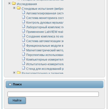
Исследования
Стендовые испытания (виброакустика, тензометрия и т.п.)
Автоматизированная система измерения параметров дизе
Система мониторинга состояния тяговых электродвигателей
Контроль духовых музыкальных инструментов
Лабораторный комплекс по исследованию элементной ба
Применение LabVIEW real-time module для моделирования
Создание комплекса по измерению скорости подвижного с
Система автоматизации экспериментальных исследований 
Функциональные модули в стандарте Nl SCXI для ультраз
Магнитометрический метод в дефектоскопии сварных шво
Перспективы использования машинного зрения в составе
Компьютерные измерительные системы для лабораторных
Испытательно-измерительный комплекс аппаратуры для о
Стенд для исследований рабочих процессов ДВС в динам
Радиоэлектроника и телекоммуникации
LabVIEW в расчетах радиолиний систем передачи данных
Аппаратно-программный комплекс для исследования АЧХ 
Поиск
Виртуальный лабораторный стенд для исследования пар
Измерение шумовых параметров операционных усилител
Измерительный преобразователь на основе цифровой обр
Инструменты для исследования выравнивания электричес
Инструменты для исследования компенсации эхо-сигнало