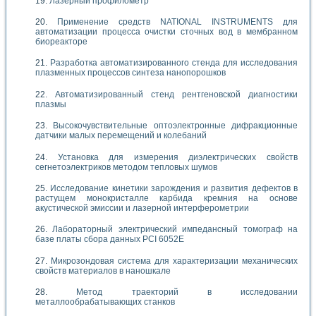
Лазерный профилометр
Применение средств NATIONAL INSTRUMENTS для
автоматизации процесса очистки сточных вод в мембранном
биореакторе
Разработка автоматизированного стенда для исследования
плазменных процессов синтеза нанопорошков
Автоматизированный стенд рентгеновской диагностики
плазмы
Высокочувствительные оптоэлектронные дифракционные
датчики малых перемещений и колебаний
Установка для измерения диэлектрических свойств
сегнетоэлектриков методом тепловых шумов
Исследование кинетики зарождения и развития дефектов в
растущем монокристалле карбида кремния на основе
акустической эмиссии и лазерной интерферометрии
Лабораторный электрический импедансный томограф на
базе платы сбора данных PCI 6052E
Микрозондовая система для характеризации механических
свойств материалов в наношкале
Метод траекторий в исследовании
металлообрабатывающих станков