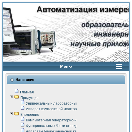
Меню
Навигация
Главная
Продукция
Универсальный лабораторный стенд "Сигнал-USB"
Аппарат комплексной квантовой терапии Интроскан
Внедрение
Компьютерная генераторно-измерительная система
Функциональные блоки стенда "Сигнал-USB"
Аппараты биорезонансной квантовой терапии серии СКАН