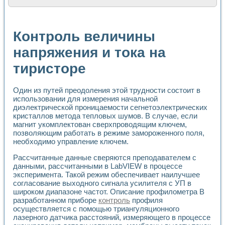
Расчет переноса аэрозоля и выпадения осадка в реально
Формирование линейной шкалы цвета модели CIE L*a*b с
Установка для измерения вольтамперных характеристик с
Контроль величины
Применение NI VISION для геометрического анализа в ме
Система температурной стабилизации
напряжения и тока на
Управление движением с помощью программно - аппаратног
тиристоре
Определение параметров всплывающих газовых пузырьков
Система управления асинхронным тиристорным электроп
Лазерный профилометр
Один из путей преодоления этой трудности состоит в
Применение средств NATIONAL INSTRUMENTS для автомат
использовании для измерения начальной
Разработка автоматизированного стенда для исследован
диэлектрической проницаемости сегнетоэлектрических
Автоматизированный стенд рентгеновской диагностики п
кристаллов метода тепловых шумов. В случае, если
Высокочувствительные оптоэлектронные дифракционные 
магнит укомплектован сверхпроводящим ключем,
Установка для измерения диэлектрических свойств сегне
позволяющим работать в режиме замороженного поля,
Исследование кинетики зарождения и развития дефектов 
необходимо управление ключем.
Лабораторный электрический импедансный томограф на б
Рассчитанные данные сверяются преподавателем с
Микрозондовая система для характеризации механических
данными, рассчитанными в LabVIEW в процессе
Метод траекторий в исследовании металлообрабатывающ
эксперимента. Такой режим обеспечивает наилучшее
Промышленная автоматизация
согласование выходного сигнала усилителя с УП в
Автоматизация технологических процессов получения дис
широком диапазоне частот. Описание профилометра В
Использование систем технического зрения для контроля
разработанном приборе
контроль
профиля
Исследование электромагнитных переходных процессов при
осуществляется с помощью триангуляционного
лазерного датчика расстояний, измеряющего в процессе
Применение LabVIEW при разработке обучающих информа