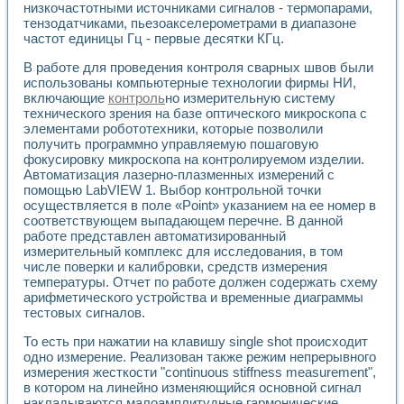
низкочастотными источниками сигналов - термопарами,
Применение LabVIEW для исследования течения в расши
тензодатчиками, пьезоакселерометрами в диапазоне
Создание виртуальной работы «Изучение магнитных свой
частот единицы Гц - первые десятки КГц.
Обратный маятник
Устройство для изучения основ интерфейсов обмена по п
В работе для проведения контроля сварных швов были
Лабораторный практикум: изучение адиабатического расш
использованы компьютерные технологии фирмы НИ,
Стенд для исследования электрических переходных харак
включающие
контроль
но измерительную систему
технического зрения на базе оптического микроскопа с
Система статистической обработки результатов измерите
элементами робототехники, которые позволили
Автоматизация лазерно-плазменных измерений с помощ
получить программно управляемую пошаговую
Модельно-измерительный комплекс. Назначение. Состав.
фокусировку микроскопа на контролируемом изделии.
Использование технологий NATIONAL INSTRUMENTS для с
Автоматизация лазерно-плазменных измерений с
Учебный практикум "Спектральный и корреляционный ана
помощью LabVIEW 1. Выбор контрольной точки
Учебный стенд для исследования принципа действия унив
осуществляется в поле «Point» указанием на ее номер в
Оборудование и программное обеспечение учебных лабор
соответствующем выпадающем перечне. В данной
Виртуальный лабораторный практикум для изучения техн
работе представлен автоматизированный
Управление роботом ТУР-10 средствами LabVIEW
измерительный комплекс для исследования, в том
числе поверки и калибровки, средств измерения
Аппаратно-программный комплекс для исследования АЧХ 
температуры. Отчет по работе должен содержать схему
Автоматизированный дистанционный лабораторный практи
арифметического устройства и временные диаграммы
Исследование возможности реставрации одномерных сигн
тестовых сигналов.
Использование технологий NATIONAL INSTRUMENTS в оп
Разработка модификаций алгоритма полигармонической э
То есть при нажатии на клавишу single shot происходит
Учебный стенд для исследования принципа действия унив
одно измерение. Реализован также режим непрерывного
Виртуальная система поддержки принимаемых решений в
измерения жесткости "continuous stiffness measurement",
в котором на линейно изменяющийся основной сигнал
Преемственность дисциплин «Моделирование систем» и «
накладываются малоамплитудные гармонические