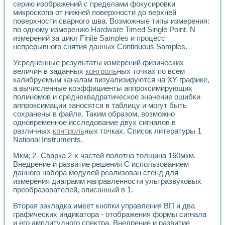
серию изображений с пределами фокусировки
микроскопа от нижней поверхности до верхней
поверхности сварного шва. Возможные типы измерения:
по одному измерению Hardware Timed Single Point, N
измерений за цикл Finite Samples и процесс
непрерывного снятия данных Continuous Samples.
Усредненные результаты измерений физических
величин в заданных
контроль
ных точках по всем
калибруемым каналам визуализируются на XY графике,
а вычисленные коэффициенты аппроксимирующих
полиномов и среднеквадратическое значение ошибки
аппроксимации заносятся в таблицу и могут быть
сохранены в файле. Таким образом, возможно
одновременное исследование двух сигналов в
различных
контроль
ных точках. Список литературы 1
National Instruments.
Мкм; 2- Сварка 2-х частей полотна толщина 160мкм.
Внедрение и развитие решения С использованием
данного набора модулей реализован стенд для
измерения диаграмм направленности ультразвуковых
преобразователей, описанный в 1.
Вторая закладка имеет кнопки управления ВП и два
графических индикатора - отображения формы сигнала
и его амплитудного спектра. Внедрение и развитие