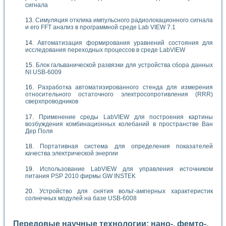
сигнала
Симуляция отклика импульсного радиолокационного сигнала
и его FFT анализ в программной среде Lab VIEW 7.1
Автоматизация формирования уравнений состояния для
исследования переходных процессов в среде LabVIEW
Блок гальванической развязки для устройства сбора данных
NI USB-6009
Разработка автоматизированного стенда для измерения
относительного остаточного электросопротивления (RRR)
сверхпроводников
Применение среды LabVIEW для построения картины
возбуждения комбинационных колебаний в пространстве Ван
Дер Поля
Портативная система для определения показателей
качества электрической энергии
Использование LabVIEW для управления источником
питания PSP 2010 фирмы GW INSTEK
Устройство для снятия вольт-амперных характеристик
солнечных модулей на базе USB-6008
Передовые научные технологии: нано-, фемто-,