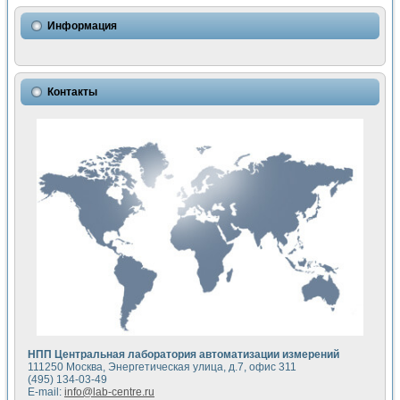
Использование NI LabVIEW для математического моделир
Исследовние возможности создания измерителя ВАХ фото
Информация
Математическое моделирование генератора сигналов - и
Моделирование и экспериментальное исследование линей
Применение осциллографического модуля с высоким разр
Симуляция отклика импульсного радиолокационного сигнал
Контакты
Автоматизация формирования уравнений состояния для и
Блок гальванической развязки для устройства сбора данн
Разработка автоматизированного стенда для измерения о
Применение среды LabVIEW для построения картины возб
Портативная система для определения показателей качес
Использование LabVIEW для управления источником пит
Устройство для снятия вольт-амперных характеристик со
Передовые научные технологии: нано-, фемто-, биотехнологи
Автоматизированная установка по измерению временных 
Автоматизированный лабораторный комплекс на базе Lab
Визуализация моделирования и оптимизации тепловой об
Виртуальный прибор для исследования функциональных в
Исследование возможности создания экономичного виртуа
Исследование кинетики движения макрочастиц в упорядо
Комплекс автоматизированной диагностики крови
НПП Центральная лаборатория автоматизации измерений
Метод прогнозирования свойств дисперсных продуктов п
111250 Москва, Энергетическая улица, д.7, офис 311
Недорогая система управления сверхпроводящим соленои
(495) 134-03-49
E-mail:
info@lab-centre.ru
Применение технологий NI в курсе экспериментальной фи