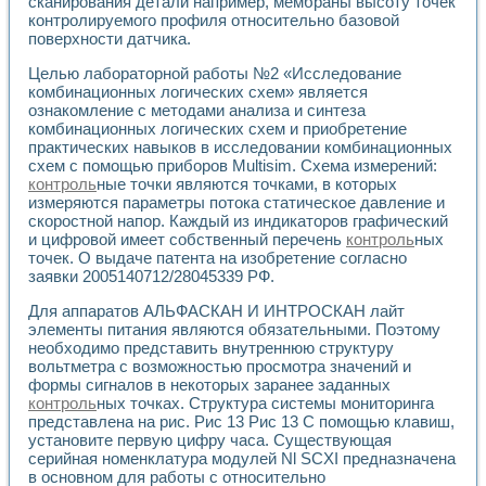
сканирования детали например, мембраны высоту точек
Разработка виртуальных тренажеров путем моделировани
контролируемого профиля относительно базовой
Система блокировок, сигнализации и защиты ускорителя 
поверхности датчика.
Система сбора данных и управления процессом цементир
Управление температурой газовой среды специальной ба
Целью лабораторной работы №2 «Исследование
Разработка программного обеспечения с использованием
комбинационных логических схем» является
Использование технологий NATIONAL INSTRUMENTS при ра
ознакомление с методами анализа и синтеза
Оборудование для промышленной термотрансферной мар
комбинационных логических схем и приобретение
практических навыков в исследовании комбинационных
Автоматизация реометрических исследований на базе La
схем с помощью приборов Multisim. Схема измерений:
Применение измерителя иммитанса для исследова¬ния эле
контроль
ные точки являются точками, в которых
Исследование электромагнитных переходных процессов при
измеряются параметры потока статическое давление и
Стенд для исследования электрических переходных харак
скоростной напор. Каждый из индикаторов графический
Автоматизация контроля сварных швов на базе техноло
и цифровой имеет собственный перечень
контроль
ных
Измерительный контроль с применением неиндустриальны
точек. О выдаче патента на изобретение согласно
Моделирование надежности и эффективности систем упра
заявки 2005140712/28045339 РФ.
Лабораторные практикумы и учебные стенды
Для аппаратов АЛЬФАСКАН И ИНТРОСКАН лайт
Автоматизация лабораторного стенда по измерению проф
элементы питания являются обязательными. Поэтому
Автоматизированные лабораторные комплексы для вузов,
необходимо представить внутреннюю структуру
Виртуальный прибор для исследования нелинейных рези
вольтметра с возможностью просмотра значений и
Использование виртуальных приборов в процесе изучения
формы сигналов в некоторых заранее заданных
Использование программ ELECTRONICS WORKBENCH-MULTI
контроль
ных точках. Структура системы мониторинга
Лабораторный практикум по дисциплине «Цифровые вычис
представлена на рис. Рис 13 Рис 13 С помощью клавиш,
Лабораторный практикум по ИНС на основе LabVIEW
установите первую цифру часа. Существующая
Лабораторный практикум по основам теории коммутации
серийная номенклатура модулей Nl SCXI предназначена
в основном для работы с относительно
Опыт использования NI LabVIEW для создания лабораторн