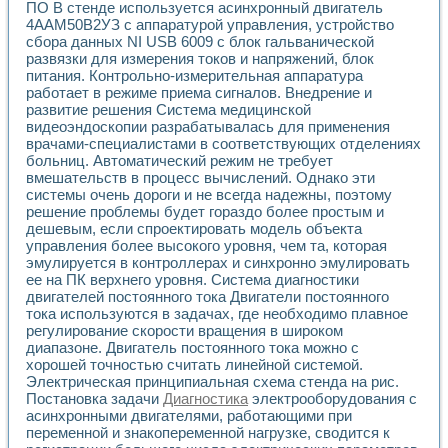
Универсальный стенд для исследования электрических ха
ПО В стенде используется асинхронный двигатель
Лабораторные практикумы по информационно-измерител
4ААМ50В2УЗ с аппаратурой управления, устройство
Виртуальный измеритель частотных характеристик на осн
сбора данных NI USB 6009 с блок гальванической
Лабораторный практикум по основам теории Коммутации
развязки для измерения токов и напряжений, блок
питания. Контрольно-измерительная аппаратура
Разработка виртуальной лабораторной работы «Имитаци
работает в режиме приема сигналов. Внедрение и
Виртуальные практикумы по электротехнике в среде LabV
развитие решения Система медицинской
Из опыта внедрения в рамках национального проекта «Об
видеоэндоскопии разрабатывалась для применения
Исследование эффективности решателей обыкновенных 
врачами-специалистами в соответствующих отделениях
Опыт разработки LabVIEW лабораторных практикумов н
больниц. Автоматический режим не требует
Проблемы повышения качества образования и подготовки
вмешательств в процесс вычислений. Однако эти
Развитие LabVIEW лабораторного практикума по электр
системы очень дороги и не всегда надежны, поэтому
Разработка виртуальной лаборатории по электротехнике 
решение проблемы будет гораздо более простым и
дешевым, если спроектировать модель объекта
Усовершенствованные алгоритмы частотного анализа для
управления более высокого уровня, чем та, которая
Об опыте работы учебного центра «Технологии NATIONAL
эмулируется в контроллерах и синхронно эмулировать
Технологии NI в магистерской программе «Прикладная фи
ее на ПК верхнего уровня. Система диагностики
Система диагностики двигателей постоянного тока
двигателей постоянного тока Двигатели постоянного
Автоматизированный стенд формирования электромагнитн
тока используются в задачах, где необходимо плавное
Лабораторный практикум по курсу ИИС на базе оборудов
регулирование скорости вращения в широком
Партнеры
диапазоне. Двигатель постоянного тока можно с
Академические и отраслевые институты
хорошей точностью считать линейной системой.
Учебные заведения
Электрическая принципиальная схема стенда на рис.
Постановка задачи
Диагностика
электрооборудования с
Бизнес
асинхронными двигателями, работающими при
Контакты
переменной и знакопеременной нагрузке, сводится к