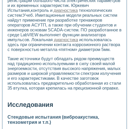
регистрации большого числа электрических параметров
и их временных характеристик. Юркевич
Испытания,контроль и
диагностика
технологических
систем:Учеб. Имитационные модели реальных систем
найдут применение при разработке тренажеров
операторов АСУТП, а также при обучении студентов и
инженеров основам SCADA-систем. ПО разработанное в
среде LabVIEW выполняет функции анализатора
импульсов. Локальная
диагностика
использовалась
здесь при ограничении контакта коррозионного раствора
с поверхностью металла «пятном» диаметром 5мм.
Такие источники будут обладать рядом преимуществ
над традиционно используемыми в силу своей малой
энергоемкости, отсутствия высокого напряжения, малых
размеров и широкой управляемости спектром излучения
и его характеристиками. В качестве заготовок
использовалась предварительно обработанная из стали
35 втулка, которая крепилась на прецизионной оправке.
Исследования
Стендовые испытания (виброакустика,
тензометрия и т.п.)