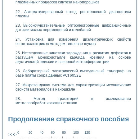
плазменных процессов синтеза нанопорошков
Автоматизированный стенд рентгеновской диагностики
плазмы
Высокочувствительные оптоэлектронные дифракционные
датчики малых перемещений и колебаний
Установка для измерения диэлектрических свойств
сегнетоэлектриков методом тепловых шумов
Исследование кинетики зарождения и развития дефектов в
растущем монокристалле карбида кремния на основе
акустической эмиссии и лазерной интерферометрии
Лабораторный электрический импедансный томограф на
базе платы сбора данных PCI 6052E
Микрозондовая система для характеризации механических
свойств материалов в наношкале
Метод траекторий в исследовании
металлообрабатывающих станков
Продолжение справочного пособия
0
20
40
60
80
100
120
>>>
!
.
.
.
.
.
.
.
.
.
.
.
.
.
.
.
.
.
.
.
!
.
.
.
.
.
.
.
.
.
.
.
.
.
.
.
.
.
.
.
!
.
.
.
.
.
.
.
.
.
.
.
.
.
.
.
.
.
.
.
!
.
.
.
.
.
.
.
.
.
.
.
.
.
.
.
.
.
.
.
!
.
.
.
.
.
.
.
.
.
.
.
.
.
.
.
.
.
.
.
!
.
.
.
.
.
.
.
.
.
.
.
.
.
.
.
.
.
.
.
!
.
.
.
.
.
.
.
.
.
.
.
.
.
.
.
.
.
.
.