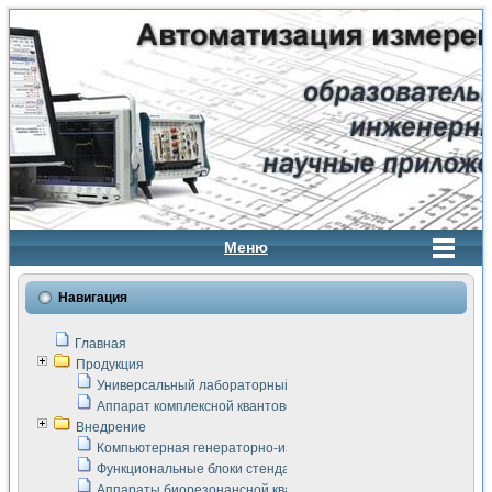
Меню
Навигация
Главная
Продукция
Универсальный лабораторный стенд "Сигнал-USB"
Аппарат комплексной квантовой терапии Интроскан
Внедрение
Компьютерная генераторно-измерительная система
Функциональные блоки стенда "Сигнал-USB"
Аппараты биорезонансной квантовой терапии серии СКАН