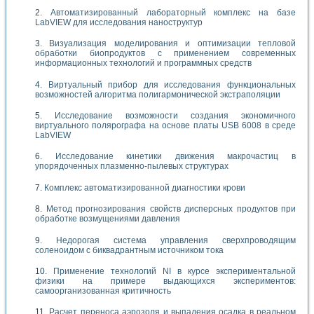
Автоматизированный лабораторный комплекс на базе
LabVIEW для исследования наноструктур
Визуализация моделирования и оптимизации тепловой
обработки биопродуктов с применением современных
информационных технологий и программных средств
Виртуальный прибор для исследования функциональных
возможностей алгоритма полигармонической экстраполяции
Исследование возможности создания экономичного
виртуального полярографа на основе платы USB 6008 в среде
LabVIEW
Исследование кинетики движения макрочастиц в
упорядоченных плазменно-пылевых структурах
Комплекс автоматизированной диагностики крови
Метод прогнозирования свойств дисперсных продуктов при
обработке возмущениями давления
Недорогая система управления сверхпроводящим
соленоидом с биквадрантным источником тока
Применение технологий NI в курсе экспериментальной
физики на примере выдающихся экспериментов:
самоорганизованная критичность
Расчет переноса аэрозоля и выпадения осадка в реальном