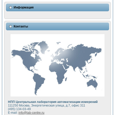
Использование NI LabVIEW для математического моделир
Исследовние возможности создания измерителя ВАХ фото
Информация
Математическое моделирование генератора сигналов - и
Моделирование и экспериментальное исследование линей
Применение осциллографического модуля с высоким разр
Симуляция отклика импульсного радиолокационного сигнал
Контакты
Автоматизация формирования уравнений состояния для и
Блок гальванической развязки для устройства сбора данн
Разработка автоматизированного стенда для измерения о
Применение среды LabVIEW для построения картины возб
Портативная система для определения показателей качес
Использование LabVIEW для управления источником пит
Устройство для снятия вольт-амперных характеристик со
Передовые научные технологии: нано-, фемто-, биотехнологи
Автоматизированная установка по измерению временных 
Автоматизированный лабораторный комплекс на базе Lab
Визуализация моделирования и оптимизации тепловой об
Виртуальный прибор для исследования функциональных в
Исследование возможности создания экономичного виртуа
Исследование кинетики движения макрочастиц в упорядо
Комплекс автоматизированной диагностики крови
НПП Центральная лаборатория автоматизации измерений
Метод прогнозирования свойств дисперсных продуктов п
111250 Москва, Энергетическая улица, д.7, офис 311
Недорогая система управления сверхпроводящим соленои
(495) 134-03-49
E-mail:
info@lab-centre.ru
Применение технологий NI в курсе экспериментальной фи