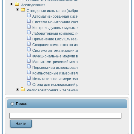
Исследования
Стендовые испытания (виброакустика, тензометрия и т.п.)
Автоматизированная система измерения параметров дизе
Система мониторинга состояния тяговых электродвигателей
Контроль духовых музыкальных инструментов
Лабораторный комплекс по исследованию элементной ба
Применение LabVIEW real-time module для моделирования
Создание комплекса по измерению скорости подвижного с
Система автоматизации экспериментальных исследований 
Функциональные модули в стандарте Nl SCXI для ультраз
Магнитометрический метод в дефектоскопии сварных шво
Перспективы использования машинного зрения в составе
Компьютерные измерительные системы для лабораторных
Испытательно-измерительный комплекс аппаратуры для о
Стенд для исследований рабочих процессов ДВС в динам
Радиоэлектроника и телекоммуникации
LabVIEW в расчетах радиолиний систем передачи данных
Аппаратно-программный комплекс для исследования АЧХ 
Поиск
Виртуальный лабораторный стенд для исследования пар
Измерение шумовых параметров операционных усилител
Измерительный преобразователь на основе цифровой обр
Инструменты для исследования выравнивания электричес
Инструменты для исследования компенсации эхо-сигнало