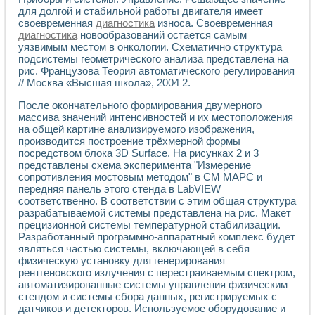
Применение LabVIEW для исследования течения в расши
для долгой и стабильной работы двигателя имеет
Создание виртуальной работы «Изучение магнитных свой
своевременная
диагностика
износа. Своевременная
диагностика
новообразований остается самым
Обратный маятник
уязвимым местом в онкологии. Схематично структура
Устройство для изучения основ интерфейсов обмена по п
подсистемы геометрического анализа представлена на
Лабораторный практикум: изучение адиабатического расш
рис. Французова Теория автоматического регулирования
Стенд для исследования электрических переходных харак
// Москва «Высшая школа», 2004 2.
Система статистической обработки результатов измерите
Автоматизация лазерно-плазменных измерений с помощ
После окончательного формирования двумерного
Модельно-измерительный комплекс. Назначение. Состав.
массива значений интенсивностей и их местоположения
Использование технологий NATIONAL INSTRUMENTS для с
на общей картине анализируемого изображения,
производится построение трёхмерной формы
Учебный практикум "Спектральный и корреляционный ана
посредством блока 3D Surface. На рисунках 2 и 3
Учебный стенд для исследования принципа действия унив
представлены схема эксперимента "Измерение
Оборудование и программное обеспечение учебных лабор
сопротивления мостовым методом" в СМ МАРС и
Виртуальный лабораторный практикум для изучения техн
передняя панель этого стенда в LabVIEW
Управление роботом ТУР-10 средствами LabVIEW
соответственно. В соответствии с этим общая структура
Аппаратно-программный комплекс для исследования АЧХ 
разрабатываемой системы представлена на рис. Макет
Автоматизированный дистанционный лабораторный практи
прецизионной системы температурной стабилизации.
Исследование возможности реставрации одномерных сигн
Разработанный программно-аппаратный комплекс будет
являться частью системы, включающей в себя
Использование технологий NATIONAL INSTRUMENTS в оп
физическую установку для генерирования
Разработка модификаций алгоритма полигармонической э
рентгеновского излучения с перестраиваемым спектром,
Учебный стенд для исследования принципа действия унив
автоматизированные системы управления физическим
Виртуальная система поддержки принимаемых решений в
стендом и системы сбора данных, регистрируемых с
Преемственность дисциплин «Моделирование систем» и «
датчиков и детекторов. Используемое оборудование и