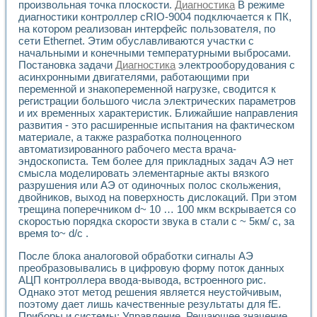
Разработка виртуальных тренажеров путем моделировани
произвольная точка плоскости.
Диагностика
В режиме
Система блокировок, сигнализации и защиты ускорителя 
диагностики контроллер cRIO-9004 подключается к ПК,
на котором реализован интерфейс пользователя, по
Система сбора данных и управления процессом цементир
сети Ethernet. Этим обуславливаются участки с
Управление температурой газовой среды специальной ба
начальными и конечными температурными выбросами.
Разработка программного обеспечения с использованием
Постановка задачи
Диагностика
электрооборудования с
Использование технологий NATIONAL INSTRUMENTS при ра
асинхронными двигателями, работающими при
Оборудование для промышленной термотрансферной мар
переменной и знакопеременной нагрузке, сводится к
Автоматизация реометрических исследований на базе La
регистрации большого числа электрических параметров
Применение измерителя иммитанса для исследова¬ния эле
и их временных характеристик. Ближайшие направления
Исследование электромагнитных переходных процессов при
развития - это расширенные испытания на фактическом
материале, а также разработка полноценного
Стенд для исследования электрических переходных харак
автоматизированного рабочего места врача-
Автоматизация контроля сварных швов на базе техноло
эндоскописта. Тем более для прикладных задач АЭ нет
Измерительный контроль с применением неиндустриальны
смысла моделировать элементарные акты вязкого
Моделирование надежности и эффективности систем упра
разрушения или АЭ от одиночных полос скольжения,
Лабораторные практикумы и учебные стенды
двойников, выход на поверхность дислокаций. При этом
Автоматизация лабораторного стенда по измерению проф
трещина поперечником d~ 10 … 100 мкм вскрывается со
Автоматизированные лабораторные комплексы для вузов,
скоростью порядка скорости звука в стали с ~ 5км/ с, за
Виртуальный прибор для исследования нелинейных рези
время to~ d/c .
Использование виртуальных приборов в процесе изучения
После блока аналоговой обработки сигналы АЭ
Использование программ ELECTRONICS WORKBENCH-MULTI
преобразовывались в цифровую форму поток данных
Лабораторный практикум по дисциплине «Цифровые вычис
АЦП контроллера ввода-вывода, встроенного рис.
Лабораторный практикум по ИНС на основе LabVIEW
Однако этот метод решения является неустойчивым,
Лабораторный практикум по основам теории коммутации
поэтому дает лишь качественные результаты для fE.
Опыт использования NI LabVIEW для создания лабораторн
Приборы и системы: Управление. Решающее значение