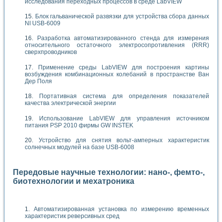
исследования переходных процессов в среде LabVIEW
Блок гальванической развязки для устройства сбора данных
NI USB-6009
Разработка автоматизированного стенда для измерения
относительного остаточного электросопротивления (RRR)
сверхпроводников
Применение среды LabVIEW для построения картины
возбуждения комбинационных колебаний в пространстве Ван
Дер Поля
Портативная система для определения показателей
качества электрической энергии
Использование LabVIEW для управления источником
питания PSP 2010 фирмы GW INSTEK
Устройство для снятия вольт-амперных характеристик
солнечных модулей на базе USB-6008
Передовые научные технологии: нано-, фемто-,
биотехнологии и мехатроника
Автоматизированная установка по измерению временных
характеристик реверсивных сред