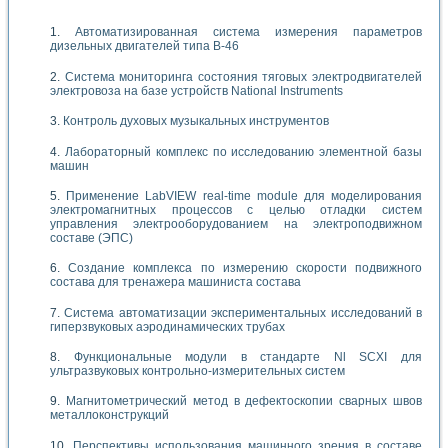
Автоматизированная система измерения параметров
дизельных двигателей типа В-46
Система мониторинга состояния тяговых электродвигателей
электровоза на базе устройств National Instruments
Контроль духовых музыкальных инструментов
Лабораторный комплекс по исследованию элементной базы
машин
Применение LabVIEW real-time module для моделирования
электромагнитных процессов с целью отладки систем
управления электрооборудованием на электроподвижном
составе (ЭПС)
Создание комплекса по измерению скорости подвижного
состава для тренажера машиниста состава
Система автоматизации экспериментальных исследований в
гиперзвуковых аэродинамических трубах
Функциональные модули в стандарте Nl SCXI для
ультразвуковых контрольно-измерительных систем
Магнитометрический метод в дефектоскопии сварных швов
металлоконструкций
Перспективы использования машинного зрения в составе