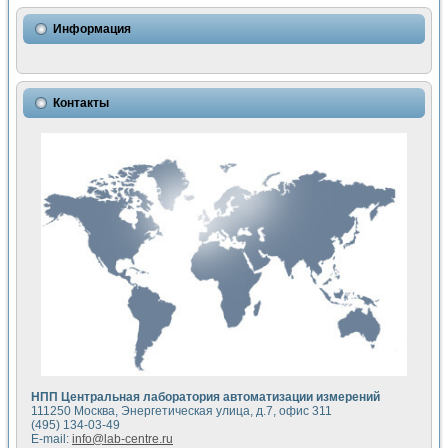
Использование NI LabVIEW для математического моделир
Исследовние возможности создания измерителя ВАХ фото
Информация
Математическое моделирование генератора сигналов - и
Моделирование и экспериментальное исследование линей
Применение осциллографического модуля с высоким разр
Симуляция отклика импульсного радиолокационного сигнал
Контакты
Автоматизация формирования уравнений состояния для и
Блок гальванической развязки для устройства сбора данн
Разработка автоматизированного стенда для измерения о
Применение среды LabVIEW для построения картины возб
Портативная система для определения показателей качес
Использование LabVIEW для управления источником пит
Устройство для снятия вольт-амперных характеристик со
Передовые научные технологии: нано-, фемто-, биотехнологи
Автоматизированная установка по измерению временных 
Автоматизированный лабораторный комплекс на базе Lab
Визуализация моделирования и оптимизации тепловой об
Виртуальный прибор для исследования функциональных в
Исследование возможности создания экономичного виртуа
Исследование кинетики движения макрочастиц в упорядо
Комплекс автоматизированной диагностики крови
НПП Центральная лаборатория автоматизации измерений
Метод прогнозирования свойств дисперсных продуктов п
111250 Москва, Энергетическая улица, д.7, офис 311
Недорогая система управления сверхпроводящим соленои
(495) 134-03-49
E-mail:
info@lab-centre.ru
Применение технологий NI в курсе экспериментальной фи