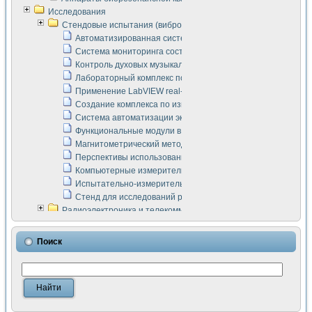
Исследования
Стендовые испытания (виброакустика, тензометрия и т.п.)
Автоматизированная система измерения параметров дизе
Система мониторинга состояния тяговых электродвигателей
Контроль духовых музыкальных инструментов
Лабораторный комплекс по исследованию элементной ба
Применение LabVIEW real-time module для моделирования
Создание комплекса по измерению скорости подвижного с
Система автоматизации экспериментальных исследований 
Функциональные модули в стандарте Nl SCXI для ультраз
Магнитометрический метод в дефектоскопии сварных шво
Перспективы использования машинного зрения в составе
Компьютерные измерительные системы для лабораторных
Испытательно-измерительный комплекс аппаратуры для о
Стенд для исследований рабочих процессов ДВС в динам
Радиоэлектроника и телекоммуникации
LabVIEW в расчетах радиолиний систем передачи данных
Аппаратно-программный комплекс для исследования АЧХ 
Поиск
Виртуальный лабораторный стенд для исследования пар
Измерение шумовых параметров операционных усилител
Измерительный преобразователь на основе цифровой обр
Инструменты для исследования выравнивания электричес
Инструменты для исследования компенсации эхо-сигнало