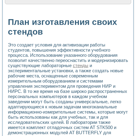
Расчет переноса аэрозоля и выпадения осадка в реально
Формирование линейной шкалы цвета модели CIE L*a*b с
Установка для измерения вольтамперных характеристик с
План изготавления своих
Применение NI VISION для геометрического анализа в ме
Система температурной стабилизации
стендов
Управление движением с помощью программно - аппаратног
Определение параметров всплывающих газовых пузырьков
Это создает условия для активизации работы
Система управления асинхронным тиристорным электроп
студентов, повышения эффективности учебного
Лазерный профилометр
процесса. Использование указанного оборудования
Применение средств NATIONAL INSTRUMENTS для автомат
позволит качественно переоснастить и модернизировать
Разработка автоматизированного стенда для исследован
существующие лабораторные
стенды
и
Автоматизированный стенд рентгеновской диагностики п
экспериментальные установки, а также создать новые
Высокочувствительные оптоэлектронные дифракционные 
рабочие места, оснащенные современным
Установка для измерения диэлектрических свойств сегне
измерительным оборудованием и системами
Исследование кинетики зарождения и развития дефектов 
управления экспериментом для проведения НИР и
Лабораторный электрический импедансный томограф на б
НИРС. В то же время на базе широко распространенных
персональных компьютеров в каждом учебном
Микрозондовая система для характеризации механических
заведении могут быть созданы универсальные, легко
Метод траекторий в исследовании металлообрабатывающ
адаптирующиеся к новым задачам многоканальные
Промышленная автоматизация
информационно-измерительные системы, которые могут
Автоматизация технологических процессов получения дис
быть использованы как для учебных, так и для
Использование систем технического зрения для контроля
исследовательских целей. В лаборатории также
Исследование электромагнитных переходных процессов при
имеется комплект отладочных систем AT STK500 и
Применение LabVIEW при разработке обучающих информа
демонстрационных модулей AT BUTTERFLY для