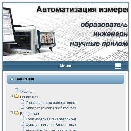
Меню
Навигация
Главная
Продукция
Универсальный лабораторный стенд "Сигнал-USB"
Аппарат комплексной квантовой терапии Интроскан
Внедрение
Компьютерная генераторно-измерительная система
Функциональные блоки стенда "Сигнал-USB"
Аппараты биорезонансной квантовой терапии серии СКАН