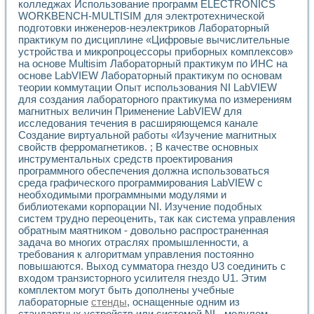
колледжах Использование программ ELECTRONICS
WORKBENCH-MULTISIM для электротехнической
подготовки инженеров-неэлектриков Лабораторный
практикум по дисциплине «Цифровые вычислительные
устройства и микропроцессоры приборных комплексов»
на основе Multisim Лабораторный практикум по ИНС на
основе LabVIEW Лабораторный практикум по основам
теории коммутации Опыт использования NI LabVIEW
для создания лабораторного практикума по измерениям
магнитных величин Применение LabVIEW для
исследования течения в расширяющемся канале
Создание виртуальной работы «Изучение магнитных
свойств ферромагнетиков. ; В качестве основных
инструментальных средств проектирования
программного обеспечения должна использоваться
среда графического программирования LabVIEW с
необходимыми программными модулями и
библиотеками корпорации NI. Изучение подобных
систем трудно переоценить, так как система управления
обратным маятником - довольно распространенная
задача во многих отраслях промышленности, а
требования к алгоритмам управления постоянно
повышаются. Выход сумматора гнездо U3 соединить с
входом транзисторного усилителя гнездо U1. Этим
комплектом могут быть дополнены учебные
лабораторные
стенды
, оснащенные одним из
стандартных устройств или системой NI - модулем