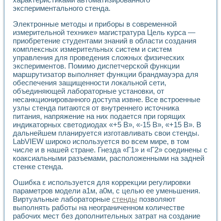
Применение LabVIEW для исследования течения в расши
экспериментального стенда.
Создание виртуальной работы «Изучение магнитных свой
Электронные методы и приборы в современной
Обратный маятник
измерительной технике» магистратура Цель курса —
Устройство для изучения основ интерфейсов обмена по п
приобретение студентами знаний в области создания
Лабораторный практикум: изучение адиабатического расш
комплексных измерительных систем и систем
Стенд для исследования электрических переходных харак
управления для проведения сложных физических
Система статистической обработки результатов измерите
экспериментов. Помимо диспетчерской функции
Автоматизация лазерно-плазменных измерений с помощ
маршрутизатор выполняет функции брандмауэра для
Модельно-измерительный комплекс. Назначение. Состав.
обеспечения защищенности локальной сети,
Использование технологий NATIONAL INSTRUMENTS для с
объединяющей лабораторные установки, от
несанкционированного доступа извне. Все встроенные
Учебный практикум "Спектральный и корреляционный ана
узлы стенда питаются от внутреннего источника
Учебный стенд для исследования принципа действия унив
питания, напряжение на них подается при горящих
Оборудование и программное обеспечение учебных лабор
индикаторных светодиодах «+5 В», «-15 В», «+15 В». В
Виртуальный лабораторный практикум для изучения техн
дальнейшем планируется изготавливать свои стенды.
Управление роботом ТУР-10 средствами LabVIEW
LabVIEW широко используется во всем мире, в том
Аппаратно-программный комплекс для исследования АЧХ 
числе и в нашей стране. Гнезда «Г1» и «Г2» соединены с
Автоматизированный дистанционный лабораторный практи
коаксиальными разъемами, расположенными на задней
Исследование возможности реставрации одномерных сигн
стенке стенда.
Использование технологий NATIONAL INSTRUMENTS в оп
Ошибка ε используется для коррекции регулировки
Разработка модификаций алгоритма полигармонической э
параметров модели a1м, a0м, с целью ее уменьшения.
Учебный стенд для исследования принципа действия унив
Виртуальные лабораторные
стенды
позволяют
Виртуальная система поддержки принимаемых решений в
выполнять работы на неограниченном количестве
Преемственность дисциплин «Моделирование систем» и «
рабочих мест без дополнительных затрат на создание