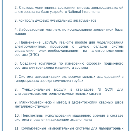
Система мониторинга состояния тяговых электродвигателей
электровоза на базе устройств National Instruments
Контроль духовых музыкальных инструментов
Лабораторный комплекс по исследованию элементной базы
машин
Применение LabVIEW real-time module для моделирования
электромагнитных процессов с целью отладки систем
управления электрооборудованием на электроподвижном
составе (ЭПС)
Создание комплекса по измерению скорости подвижного
состава для тренажера машиниста состава
Система автоматизации экспериментальных исследований в
гиперзвуковых аэродинамических трубах
Функциональные модули в стандарте Nl SCXI для
ультразвуковых контрольно-измерительных систем
Магнитометрический метод в дефектоскопии сварных швов
металлоконструкций
Перспективы использования машинного зрения в составе
системы управления движением экраноплана
Компьютерные измерительные системы для лабораторных