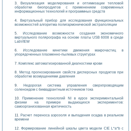
Визуализация моделирования и оптимизации тепловой
обработки биопродуктов с применением современных
информационных технологий и программных средств
Виртуальный прибор для исследования функциональных
возможностей алгоритма полигармонической экстраполяции
Исследование возможности создания экономичного
виртуального полярографа на основе платы USB 6008 в среде
LabVIEW
Исследование кинетики движения макрочастиц в
упорядоченных плазменно-пылевых структурах
Комплекс автоматизированной диагностики крови
Метод прогнозирования свойств дисперсных продуктов при
обработке возмущениями давления
Недорогая система управления сверхпроводящим
соленоидом с биквадрантным источником тока
Применение технологий NI в курсе экспериментальной
физики на примере выдающихся экспериментов:
самоорганизованная критичность
Расчет переноса аэрозоля и выпадения осадка в реальном
времени
Формирование линейной шкалы цвета модели CIE L*a*b с