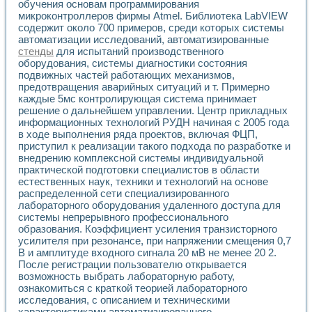
Разработка виртуальных тренажеров путем моделировани
обучения основам программирования
микроконтроллеров фирмы Atmel. Библиотека LabVIEW
Система блокировок, сигнализации и защиты ускорителя 
содержит около 700 примеров, среди которых системы
Система сбора данных и управления процессом цементир
автоматизации исследований, автоматизированные
Управление температурой газовой среды специальной ба
стенды
для испытаний производственного
Разработка программного обеспечения с использованием
оборудования, системы диагностики состояния
Использование технологий NATIONAL INSTRUMENTS при ра
подвижных частей работающих механизмов,
Оборудование для промышленной термотрансферной мар
предотвращения аварийных ситуаций и т. Примерно
Автоматизация реометрических исследований на базе La
каждые 5мс контролирующая система принимает
Применение измерителя иммитанса для исследова¬ния эле
решение о дальнейшем управлении. Центр прикладных
Исследование электромагнитных переходных процессов при
информационных технологий РУДН начиная с 2005 года
в ходе выполнения ряда проектов, включая ФЦП,
Стенд для исследования электрических переходных харак
приступил к реализации такого подхода по разработке и
Автоматизация контроля сварных швов на базе техноло
внедрению комплексной системы индивидуальной
Измерительный контроль с применением неиндустриальны
практической подготовки специалистов в области
Моделирование надежности и эффективности систем упра
естественных наук, техники и технологий на основе
Лабораторные практикумы и учебные стенды
распределенной сети специализированного
Автоматизация лабораторного стенда по измерению проф
лабораторного оборудования удаленного доступа для
Автоматизированные лабораторные комплексы для вузов,
системы непрерывного профессионального
Виртуальный прибор для исследования нелинейных рези
образования. Коэффициент усиления транзисторного
усилителя при резонансе, при напряжении смещения 0,7
Использование виртуальных приборов в процесе изучения
В и амплитуде входного сигнала 20 мВ не менее 20 2.
Использование программ ELECTRONICS WORKBENCH-MULTI
После регистрации пользователю открывается
Лабораторный практикум по дисциплине «Цифровые вычис
возможность выбрать лабораторную работу,
Лабораторный практикум по ИНС на основе LabVIEW
ознакомиться с краткой теорией лабораторного
Лабораторный практикум по основам теории коммутации
исследования, с описанием и техническими
Опыт использования NI LabVIEW для создания лабораторн
характеристиками автоматизированного