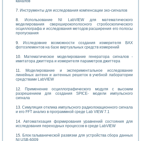
каналов
Инструменты для исследования компенсации эхо-сигналов
Использование NI LabVIEW для математического
моделирования сверхширокополосного стробоскопического
осциллографа и исследования методов расширения его полосы
пропускания
Исследовние возможности создания измерителя ВАХ
фотоэлементов на базе виртуальных средств измерений
Математическое моделирование генератора сигналов -
имитатора джиттера и измерителя параметров джиттера
Моделирование и экспериментальное исследование
линейных антенн и антенных решеток в учебной лаборатории
средствами LabVIEW
Применение осциллографического модуля с высоким
разрешением для создания SPICE- модели импульсного
сигнала
Симуляция отклика импульсного радиолокационного сигнала
и его FFT анализ в программной среде Lab VIEW 7.1
Автоматизация формирования уравнений состояния для
исследования переходных процессов в среде LabVIEW
Блок гальванической развязки для устройства сбора данных
NI USB-6009