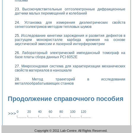
плазмы
Высокочувствительные оптоэлектронные дифракционные
датчики малых перемещений и колебаний
Установка для измерения диэлектрических свойств
сегнетоэлектриков методом тепловых шумов
Исследование кинетики зарождения и развития дефектов в
растущем монокристалле карбида кремния на основе
акустической эмиссии и лазерной интерферометрии
Лабораторный электрический импедансный томограф на
базе платы сбора данных PCI 6052E
Микрозондовая система для характеризации механических
свойств материалов в наношкале
Метод траекторий в исследовании
металлообрабатывающих станков
Продолжение справочного пособия
0
20
40
60
80
100
120
>>>
!
.
.
.
.
.
.
.
.
.
.
.
.
.
.
.
.
.
.
.
!
.
.
.
.
.
.
.
.
.
.
.
.
.
.
.
.
.
.
.
!
.
.
.
.
.
.
.
.
.
.
.
.
.
.
.
.
.
.
.
!
.
.
.
.
.
.
.
.
.
.
.
.
.
.
.
.
.
.
.
!
.
.
.
.
.
.
.
.
.
.
.
.
.
.
.
.
.
.
.
!
.
.
.
.
.
.
.
.
.
.
.
.
.
.
.
.
.
.
.
!
.
.
.
.
.
.
.
.
.
.
.
.
.
.
.
.
.
.
.
Copyright © 2011 Lab-Centre. All Rights Reserved.