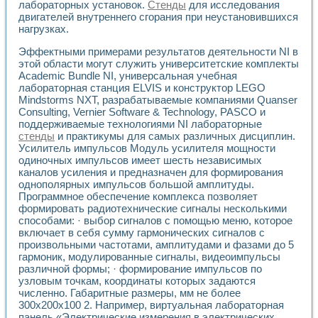
Универсальный стенд для исследования электрических ха
лабораторных установок.
Стенды
для исследования
Лабораторные практикумы по информационно-измерител
двигателей внутреннего сгорания при неустановившихся
Виртуальный измеритель частотных характеристик на осн
нагрузках.
Лабораторный практикум по основам теории Коммутации
Эффектными примерами результатов деятельности NI в
Разработка виртуальной лабораторной работы «Имитаци
этой области могут служить университетские комплекты
Виртуальные практикумы по электротехнике в среде LabV
Academic Bundle NI, универсальная учебная
Из опыта внедрения в рамках национального проекта «Об
лабораторная станция ELVIS и конструктор LEGO
Исследование эффективности решателей обыкновенных 
Mindstorms NXT, разрабатываемые компаниями Quanser
Опыт разработки LabVIEW лабораторных практикумов н
Consulting, Vernier Software & Technology, PASCO и
Проблемы повышения качества образования и подготовки
поддерживаемые технологиями NI лабораторные
Развитие LabVIEW лабораторного практикума по электр
стенды
и практикумы для самых различных дисциплин.
Усилитель импульсов Модуль усилителя мощности
Разработка виртуальной лаборатории по электротехнике 
одиночных импульсов имеет шесть независимых
Усовершенствованные алгоритмы частотного анализа для
каналов усиления и предназначен для формирования
Об опыте работы учебного центра «Технологии NATIONAL
однополярных импульсов большой амплитуды.
Технологии NI в магистерской программе «Прикладная фи
Программное обеспечение комплекса позволяет
Система диагностики двигателей постоянного тока
формировать радиотехнические сигналы несколькими
Автоматизированный стенд формирования электромагнитн
способами: · выбор сигналов с помощью меню, которое
Лабораторный практикум по курсу ИИС на базе оборудов
включает в себя сумму гармонических сигналов с
Партнеры
произвольными частотами, амплитудами и фазами до 5
гармоник, модулированные сигналы, видеоимпульсы
Академические и отраслевые институты
различной формы; · формирование импульсов по
Учебные заведения
узловым точкам, координаты которых задаются
Бизнес
численно. Габаритные размеры, мм не более
Контакты
300х200х100 2. Например, виртуальная лабораторная
панель «Электрические измерения в электрических