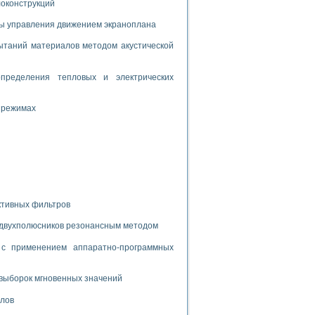
дств с использованием языка программирования LabVIEW
локонструкций
мы управления движением экраноплана
таний материалов методом акустической
W для моделирования типовых химико-технологических процессов
 исследования средств измерения температуры
пределения тепловых и электрических
 режимах
ированного карбида кремния (A-SIC:H)
агрузок
ммы направленности
ктивных фильтров
 пищевой инженерии
 двухполюсников резонансным методом
жах
с применением аппаратно-программных
неров-неэлектриков
орных комплексов» на основе Multisim
выборок мгновенных значений
алов
чин