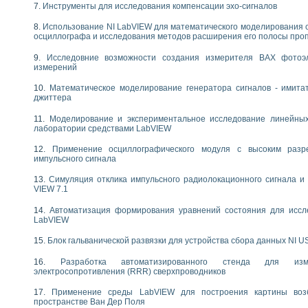
Инструменты для исследования компенсации эхо-сигналов
следования течения в расширяющемся канале
ты «Изучение магнитных свойств ферромагнетиков. Петля гистерезиса» с и
Использование NI LabVIEW для математического моделирования 
осциллографа и исследования методов расширения его полосы про
нов интерфейсов обмена по протоколам RS232 и GPIB / имитатор оконечного
Исследовние возможности создания измерителя ВАХ фотоэ
учение адиабатического расширения газов
измерений
ктрических переходных характеристик асинхронных двигателей при пуске
аботки результатов измерительного экспримента
Математическое моделирование генератора сигналов - имита
джиттера
азменных измерений с помощью LabVIEW
мплекс. Назначение. Состав. Возможности
Моделирование и экспериментальное исследование линейны
NATIONAL INSTRUMENTS для создания систем автоматизированного лаборат
лаборатории средствами LabVIEW
альный и корреляционный анализ"
Применение осциллографического модуля с высоким раз
ания принципа действия универсального цифрового вольтметра
импульсного сигнала
е обеспечение учебных лабораторных стендов
практикум для изучения технологии выращивания полупроводниковых и опти
Симуляция отклика импульсного радиолокационного сигнала и 
VIEW 7.1
 средствами LabVIEW
плекс для исследования АЧХ и ФЧХ активных фильтров
Автоматизация формирования уравнений состояния для иссл
ционный лабораторный практикум по курсу «радиотехнические цепи и сигна
LabVIEW
реставрации одномерных сигналов на основе алгоритма полигармонической 
Блок гальванической развязки для устройства сбора данных NI U
NATIONAL INSTRUMENTS в операционной системе LINUX
горитма полигармонической экстраполяции в среде LabVIEW
Разработка автоматизированного стенда для изме
ания принципа действия универсального цифрового вольтметра
электросопротивления (RRR) сверхпроводников
ржки принимаемых решений в среде LabVIEW
Применение среды LabVIEW для построения картины воз
 «Моделирование систем» и «Автоматизация проектирования систем и средс
пространстве Ван Дер Поля