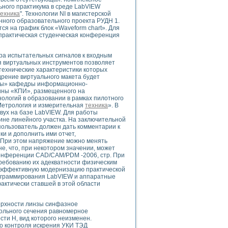
ьного практикума в среде LabVIEW
техника
". Технологии NI в магистерской
ного образовательного проекта РУДН 1.
я на график блок «Waveform chart». Для
-практическая студенческая конференция
uments
а испытательных сигналов к входным
я виртуальных инструментов позволяет
 систем управления электрооборудованием на электроподвижном составе (Э
технические характеристики которых
рение виртуального макета будет
ры» кафедры информационно-
аины «КПИ», размещенного на
логий в образовании в рамках пилотного
Метрология и измерительная
техника
». В
вух на базе LabVIEW. Для работы
ине линейного участка. На заключительной
 эмиссии
пользователь должен дать комментарии к
и и дополнить ими отчет,
ристик и параметров силовых полупроводниковых приборов
 При этом напряжение можно менять
е, что, при некотором значении, может
онференции CAD/CAM/PDM -2006, стр. При
ребованию их адекватности физическим
 эффективную модернизацию практической
рограммирования LabVIEW и аппаратные
фактически ставшей в этой области
едств NATIONAL INSTRUMENTS
верхности линзы синфазное
гольного сечения равномерное
сти Н, вид которого неизменен.
во контроля искрения УКИ ТЭД