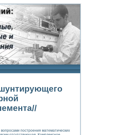
 шунтирующего
рной
лемента//
с вопросами построения математических
овсем отсутствующая. Комплексное