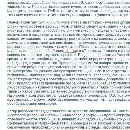
для математического моделирования сверхширокополосного стробоскопическ
электровоза1, разработанное на кафедре «Электрические машины и апп
университета. После детектирования нулевого порядка дифракции с по
оздания измерителя ВАХ фотоэлементов на базе виртуальных средств изме
радиосигнал на частоте ПАВ, который затем усиливается и подается на
ие генератора сигналов - имитатора джиттера и измерителя параметров д
течением времени гипотетическая модель перестает удовлетворять крит
нтальное исследование линейных антенн и антенных решеток в учебной ла
Перед студентами 2-го или 3-го курса втузов, на которых изучается дис
ского модуля с высоким разрешением для создания SPICE- модели импульсн
ограниченном объеме 120-250 часов, ставятся следующие задачи: - науч
ого радиолокационного сигнала и его FFT анализ в программной среде Lab V
ним измерительных приборов и источников энергии; - задавать парамет
воздействий и пассивных элементов или функциональных блоков в соот
я уравнений состояния для исследования переходных процессов в среде L
вариантом задания; - устанавливать режим работы на панелях измерите
ки для устройства сбора данных NI USB-6009
результаты в привычной для него форме; - с помощью компьютера или в
ного стенда для измерения относительного остаточного электросопротивле
провести анализ полученных результатов. Постановка задачи Антенно-
студентами направлений «Радио
техника
» и «Телекоммуникации» и соста
для построения картины возбуждения комбинационных колебаний в простра
специалиста соответствующего профиля. Внедрение и развитие Разраб
ределения показателей качества электрической энергии
средства, а также учебно-методические пособия переданы для внедрени
 управления источником питания PSP 2010 фирмы GW INSTEK
кафедры ряда университетов. Принципиальная схема лабораторного ст
примерами результатов деятельности NI в этой области могут служить у
т-амперных характеристик солнечных модулей на базе USB-6008
NI, универсальная учебная лабораторная станция ELVIS и конструктор 
 нано-, фемто-, биотехнологии и мехатроника
компаниями Quanser Consulting, Vernier Software & Technology, PASCO и
лабораторные стенды и практикумы для самых различных дисциплин. 
вка по измерению временных характеристик реверсивных сред
МГУ» предполагается проведение разработки серии образцов комплекса,
торный комплекс на базе LabVIEW для исследования наноструктур
лабораторных и научно-исследовательских работах, а также при контр
я и оптимизации тепловой обработки биопродуктов с применением совреме
типов сигналов был обусловлен необходимостью исследования работы о
На опорный вход фазометра подается сигнал с генератора ПАВ. Поэтому
следования функциональных возможностей алгоритма полигармонической эк
прерывания, она может работать неверно. На участке г мы производим 
оздания экономичного виртуального полярографа на основе платы USB 6008
обрабатывающей программе.
жения макрочастиц в упорядоченных плазменно-пылевых структурах
Автор разработал ряд дистанционных курсов по дисциплинам: «Вычисл
й диагностики крови
«Микропроцессорные системы», «Микропроцессоры и их программирован
йств дисперсных продуктов при обработке возмущениями давления
отделении «Автоматики и ВТ» в Винницком колледже национального уни
Приобретаемое в рамках средств ИОП оборудование включает в себя с
ния сверхпроводящим соленоидом с биквадрантным источником тока
современные многофункциональные вакуумные стенды, масс-спектрометр
 курсе экспериментальной физики на примере выдающихся экспериментов: с