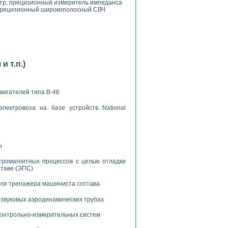
етр, прецизионный измеритель импеданса
, прецизионный широкополосный СВЧ
 т.п.)
применением технологии виртуальных приборов
вигателей типа В-46
ранном биореакторе
в
лектровоза на базе устройств National
 основе акустической эмиссии и лазерной интерферометрии
н
тромагнитных процессов с целью отладки
ставе (ЭПС)
для тренажера машиниста состава
боров
звуковых аэродинамических трубах
агрузок
 контрольно-измерительных систем
химических предприятий