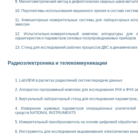
енажеров путем моделирования технологических процессов пищевых произво
Магнитометрический метод в дефектоскопии сварных швов метал
изации и защиты ускорителя ЛУЭ-200
Перспективы использования машинного зрения в составе систе
равления процессом цементирования нефтегазовых скважин
азовой среды специальной барокамеры
Компьютерные измерительные системы для лабораторных испы
эмиссии
еспечения с использованием среды графического программирования LabVIE
NATIONAL INSTRUMENTS при разработке автоматизированного комплекса для
Испытательно-измерительный комплекс аппаратуры для о
енной термотрансферной маркировки изделий
характеристик и параметров силовых полупроводниковых приборов
ких исследований на базе LabVIEW
Стенд для исследований рабочих процессов ДВС в динамических
танса для исследова¬ния электрофизических свойств аморфного гидрогениз
ных переходных процессов при коротких замыканиях в узлах электрических н
ктрических переходных характеристик асинхронных двигателей при пуске
Радиоэлектроника и телекоммуникации
арных швов на базе технологий фирмы NATIONAL INSTRUMENTS
применением неиндустриальных камер в производственных условиях
и эффективности систем управления в интегрированных средах
LabVIEW в расчетах радиолиний систем передачи данных
ебные стенды
го стенда по измерению профиля зеркальной антенны и построению диагра
Аппаратно-программный комплекс для исследования АЧХ и ФЧХ а
торные комплексы для вузов, осуществляющих подготовку специалистов по
Виртуальный лабораторный стенд для исследования параметров
следования нелинейных резистивных цепей
приборов в процесе изучения специальных дисциплин в технических коллед
Измерение шумовых параметров операционных усилителей 
LECTRONICS WORKBENCH-MULTISIM для электротехнической подготовки инже
средств NATIONAL INSTRUMENTS
 дисциплине «Цифровые вычислительные устройства и микропроцессоры приб
Измерительный преобразователь на основе цифровой обработки 
 ИНС на основе LabVIEW
 основам теории коммутации
Инструменты для исследования выравнивания электрических кан
IEW для создания лабораторного практикума по измерениям магнитных вели