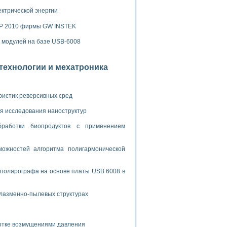
ламп
ектрической энергии
SP 2010 фирмы GW INSTEK
мерения температуры» в среде LabVIEW
х модулей на базе USB-6008
в Нижегородском госуниверситете им. Н.И. Лобачевского
отехнологии и мехатроника
ых систем моделирования
й среде
ристик реверсивных сред
я исследования наноструктур
и информатики
бработки биопродуктов с применением
го образовательного проекта РУДН
ожностей алгоритма полигармонической
 полярографа на основе платы USB 6008 в
плазменно-пылевых структурах
ботке возмущениями давления