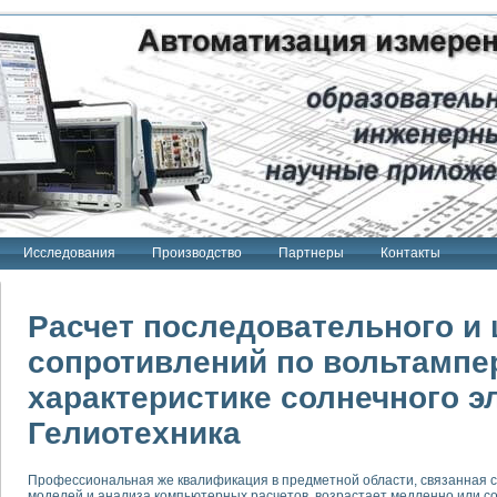
Исследования
Производство
Партнеры
Контакты
Расчет последовательного и
сопротивлений по вольтампе
характеристике солнечного э
тенд "Сигнал-USB"
 терапии Интроскан
Гелиотехника
ерительная система
Сигнал-USB"
Профессиональная же квалификация в предметной области, связанная 
моделей и анализа компьютерных расчетов, возрастает медленно или с
товой терапии серии СКАН