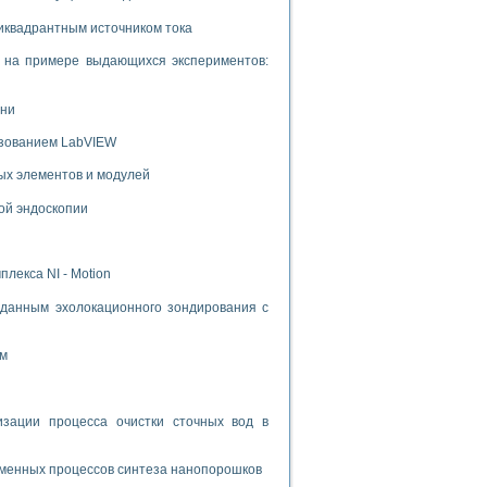
иквадрантным источником тока
и на примере выдающихся экспериментов:
ени
ьзованием LabVIEW
ых элементов и модулей
ой эндоскопии
лекса NI - Motion
данным эхолокационного зондирования с
ом
ации процесса очистки сточных вод в
зменных процессов синтеза нанопорошков