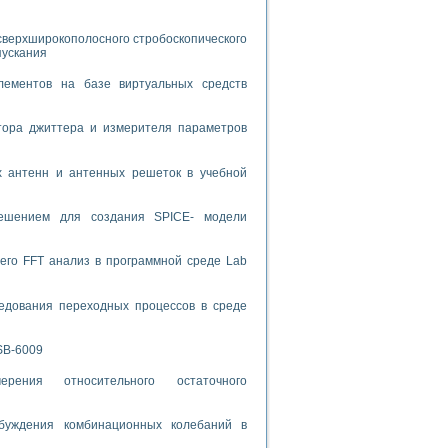
спользованием графической среды программирования LabVIEW
сверхширокополосного стробоскопического
пускания
 устройства по интерфейсу RS232
лементов на базе виртуальных средств
тора джиттера и измерителя параметров
х антенн и антенных решеток в учебной
орного практикума
решением для создания SPICE- модели
ческих монокристаллов
его FFT анализ в программной среде Lab
едования переходных процессов в среде
лы»
экстраполяции
SB-6009
рения относительного остаточного
буждения комбинационных колебаний в
тв управления»