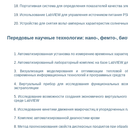
следования электрических характеристик газоразрядных и люминесцентных 
по информационно-измерительным системам (ИИС)
Портативная система для определения показателей качества эл
тотных характеристик на основе использования звуковой карты ПК
Использование LabVIEW для управления источником питания P
 основам теории Коммутации
бораторной работы «Имитационное моделирование погрешностей канала из
Устройство для снятия вольт-амперных характеристик солнечны
электротехнике в среде LabVIEW
х национального проекта «Образование» технологий NATIONAL INSTRUMENTS 
Передовые научные технологии: нано-, фемто-, би
ти решателей обыкновенных дифференциальных уравнений инструментальн
абораторных практикумов на кафедре информационных систем МИРЭА
ва образования и подготовки преподавателей для работы в ИКТ насыщенно
Автоматизированная установка по измерению временных характе
рного практикума по электронике кафедры информационных систем МИРЭА
оратории по электротехнике в среде MULTISIM
Автоматизированный лабораторный комплекс на базе LabVIEW дл
итмы частотного анализа для LabWindows/CVI и LabVIEW
центра «Технологии NATIONAL INSTRUMENTS» в ростовском колледже связи 
Визуализация моделирования и оптимизации тепловой о
современных информационных технологий и программных средств
ой программе «Прикладная физика и физическая информатика» инновационно
елей постоянного тока
Виртуальный прибор для исследования функциональных возм
формирования электромагнитного поля для испытаний изделий авионики
экстраполяции
 курсу ИИС на базе оборудования NI CompactDAQ
Исследование возможности создания экономичного виртуального
среде LabVIEW
ституты
Исследование кинетики движения макрочастиц в упорядоченных 
Комплекс автоматизированной диагностики крови
Метод прогнозирования свойств дисперсных продуктов при обра