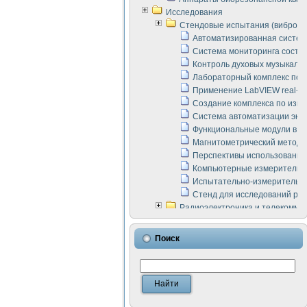
Исследования
Стендовые испытания (виброакус
Автоматизированная систем
Система мониторинга состоян
Контроль духовых музыкаль
Лабораторный комплекс по 
Применение LabVIEW real-ti
Создание комплекса по изме
Система автоматизации эксп
Функциональные модули в ст
Магнитометрический метод 
Перспективы использования
Компьютерные измерительны
Испытательно-измерительны
Стенд для исследований раб
Радиоэлектроника и телекомму
LabVIEW в расчетах радиол
Аппаратно-программный ком
Поиск
Виртуальный лабораторный 
Измерение шумовых параме
Измерительный преобразова
Инструменты для исследова
Инструменты для исследова