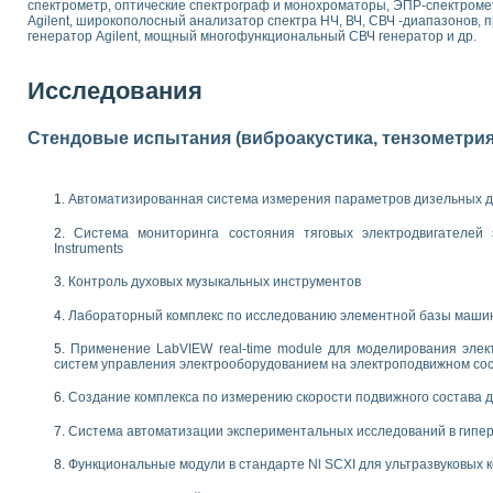
спектрометр, оптические спектрограф и монохроматоры, ЭПР-спектром
 выпадения осадка в реальном времени
Agilent, широкополосный анализатор спектра НЧ, ВЧ, СВЧ -диапазонов
генератор Agilent, мощный многофункциональный СВЧ генератор и др.
лы цвета модели CIE L*a*b с использованием LabVIEW
льтамперных характеристик солнечных элементов и модулей
еометрического анализа в медицинской эндоскопии
Исследования
билизации
ощью программно - аппаратного комплекса NI - Motion
Стендовые испытания (виброакустика, тензометрия и
плывающих газовых пузырьков по данным эхолокационного зондирования с 
онным тиристорным электроприводом
Автоматизированная система измерения параметров дизельных д
AL INSTRUMENTS для автоматизации процесса очистки сточных вод в мемб
нного стенда для исследования плазменных процессов синтеза нанопорошко
Система мониторинга состояния тяговых электродвигателей э
рентгеновской диагностики плазмы
Instruments
электронные дифракционные датчики малых перемещений и колебаний
Контроль духовых музыкальных инструментов
электрических свойств сегнетоэлектриков методом тепловых шумов
ждения и развития дефектов в растущем монокристалле карбида кремния на
Лабораторный комплекс по исследованию элементной базы маши
й импедансный томограф на базе платы сбора данных PCI 6052E
Применение LabVIEW real-time module для моделирования элек
характеризации механических свойств материалов в наношкале
систем управления электрооборудованием на электроподвижном со
овании металлообрабатывающих станков
Создание комплекса по измерению скорости подвижного состава 
ких процессов получения дисперсных продуктов на основе виртуальных при
Система автоматизации экспериментальных исследований в гипер
ческого зрения для контроля образцов
ных переходных процессов при коротких замыканиях в узлах электрических н
Функциональные модули в стандарте Nl SCXI для ультразвуковых
зработке обучающих информационных систем и тренажеров для персонала 