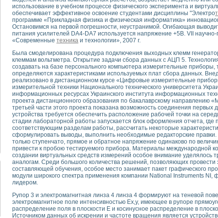
использование в учебном процессе физического эксперимента и виртуал
обеспечивает эффективное освоение студентами дисциплины "Электро
тика, тензометрия и т.п.)
программе «Прикладная физика и физическая информатика» инновацион
Остановимся на первой погрешности, неустранимой. Огибающая выводитс
а измерения параметров дизельных двигателей типа В-46
питания усилителей DA4-DA7 используется напряжение +5В. VII научно
ия тяговых электродвигателей электровоза на базе устройств National Instr
«Современные
техника
и технологии», 2007 г.
ных инструментов
Была смоделирована процедура подключения выходных клемм генератор
исследованию элементной базы машин
клеммам вольтметра. Открытие задачи сбора данных с АЦП 5. Технологи
me module для моделирования электромагнитных процессов с целью отладки
создавать на базе персонального компьютера измерительные приборы, 
определяются характеристиками используемых плат сбора данных. Внед
рению скорости подвижного состава для тренажера машиниста состава
реализовано в дистанционном курсе «Цифровые измерительные прибо
ериментальных исследований в гиперзвуковых аэродинамических трубах
измерительной техники Национального технического университета Укр
андарте Nl SCXI для ультразвуковых контрольно-измерительных систем
информационных ресурсах Украинского института информационных техно
проекта дистанционного образования по бакалаврскому направлению «
в дефектоскопии сварных швов металлоконструкций
третьей части этого проекта показана возможность соединения первых д
 машинного зрения в составе системы управления движением экраноплана
устройства требуется обеспечить расположение рабочей точки на серед
е системы для лабораторных испытаний материалов методом акустической
стадии лабораторной работы запускается блок оформления отчета, где 
соответствующим разделам работы, рассчитать некоторые характеристик
й комплекс аппаратуры для определения тепловых и электрических характе
сформулировать выводы, выполнить необходимые редакторские правки.
очих процессов ДВС в динамических режимах
только ступенчато, прямое и обратное напряжение одинаково по величин
никации
привести к пробою тестируемого прибора. Материалы международной к
создании виртуальных средств измерений особое внимание уделялось т
иний систем передачи данных
аналогам. Среди большого количества решений, позволяющих провести
плекс для исследования АЧХ и ФЧХ активных фильтров
составляющей обучения, особое место занимает пакет графического п
стенд для исследования параметров двухполюсников резонансным методом
модули широкого спектра применения компании National Instruments NI, 
лидером.
тров операционных усилителей с применением аппаратно-программных ср
тель на основе цифровой обработки выборок мгновенных значений
Рупор 3 и электромагнитная линза 4 линза 4 формируют на теневой по
электромагнитное поле интенсивностью Ех,у, имеющее в рупоре прямоу
ния выравнивания электрических каналов
распределение поля в плоскости Е и косинусное распределение в плоско
ния компенсации эхо-сигналов
Источником данных об искрении и частоте вращения является устройст