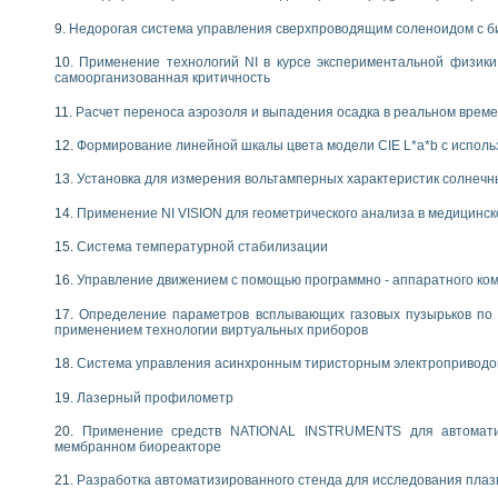
Недорогая система управления сверхпроводящим соленоидом с б
Применение технологий NI в курсе экспериментальной физик
самоорганизованная критичность
Расчет переноса аэрозоля и выпадения осадка в реальном врем
Формирование линейной шкалы цвета модели CIE L*a*b с испол
Установка для измерения вольтамперных характеристик солнечн
Применение NI VISION для геометрического анализа в медицинск
Система температурной стабилизации
Управление движением с помощью программно - аппаратного комп
Определение параметров всплывающих газовых пузырьков по 
применением технологии виртуальных приборов
Система управления асинхронным тиристорным электропривод
Лазерный профилометр
Применение средств NATIONAL INSTRUMENTS для автоматиз
мембранном биореакторе
Разработка автоматизированного стенда для исследования пла