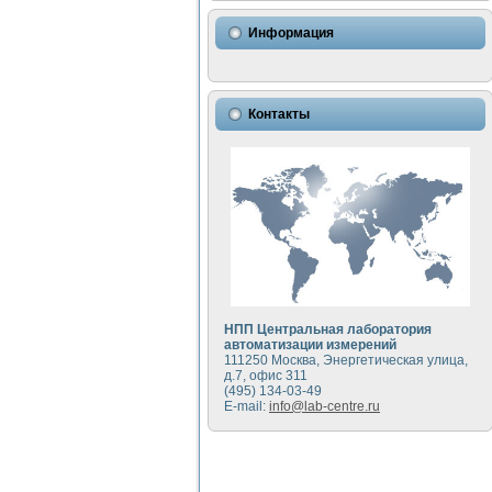
Использование NI LabVIEW 
Исследовние возможности с
Информация
Математическое моделирован
Моделирование и экспериме
Применение осциллографиче
Симуляция отклика импульсн
Контакты
Автоматизация формировани
Блок гальванической развяз
Разработка автоматизирован
Применение среды LabVIEW 
Портативная система для оп
Использование LabVIEW для
Устройство для снятия воль
Передовые научные технологии:
Автоматизированная устано
Автоматизированный лабора
НПП Центральная лаборатория
Визуализация моделировани
автоматизации измерений
111250 Москва, Энергетическая улица,
Виртуальный прибор для ис
д.7, офис 311
Исследование возможности с
(495) 134-03-49
Исследование кинетики дви
E-mail:
info@lab-centre.ru
Комплекс автоматизированно
Метод прогнозирования сво
Недорогая система управле
Применение технологий NI в