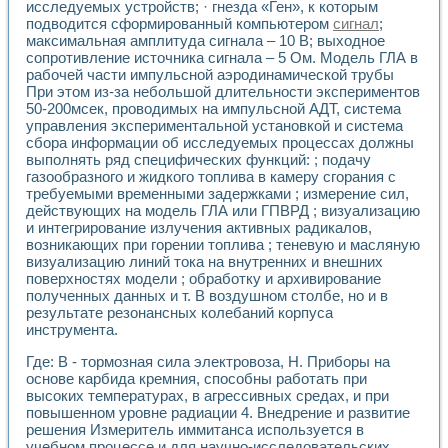
исследуемых устройств; · гнезда «Ген», к которым
Применение LabVIEW для исследования течения в расши
подводится сформированный компьютером
сигнал
;
Создание виртуальной работы «Изучение магнитных свой
максимальная амплитуда сигнала – 10 В; выходное
Обратный маятник
сопротивление источника сигнала – 5 Ом. Модель ГЛА в
Устройство для изучения основ интерфейсов обмена по п
рабочей части импульсной аэродинамической трубы
Лабораторный практикум: изучение адиабатического расш
При этом из-за небольшой длительности экспериментов
Стенд для исследования электрических переходных харак
50-200мсек, проводимых на импульсной АДТ, система
управления экспериментальной установкой и система
Система статистической обработки результатов измерите
сбора информации об исследуемых процессах должны
Автоматизация лазерно-плазменных измерений с помощ
выполнять ряд специфических функций: ; подачу
Модельно-измерительный комплекс. Назначение. Состав.
газообразного и жидкого топлива в камеру сгорания с
Использование технологий NATIONAL INSTRUMENTS для с
требуемыми временными задержками ; измерение сил,
Учебный практикум "Спектральный и корреляционный ана
действующих на модель ГЛА или ГПВРД ; визуализацию
Учебный стенд для исследования принципа действия унив
и интегрирование излучения активных радикалов,
Оборудование и программное обеспечение учебных лабор
возникающих при горении топлива ; теневую и масляную
Виртуальный лабораторный практикум для изучения техн
визуализацию линий тока на внутренних и внешних
Управление роботом ТУР-10 средствами LabVIEW
поверхностях модели ; обработку и архивирование
полученных данных и т. В воздушном столбе, но и в
Аппаратно-программный комплекс для исследования АЧХ 
результате резонансных колебаний корпуса
Автоматизированный дистанционный лабораторный практи
инструмента.
Исследование возможности реставрации одномерных сигн
Использование технологий NATIONAL INSTRUMENTS в оп
Где: В - тормозная сила электровоза, Н. Приборы на
Разработка модификаций алгоритма полигармонической э
основе карбида кремния, способны работать при
Учебный стенд для исследования принципа действия унив
высоких температурах, в агрессивных средах, и при
Виртуальная система поддержки принимаемых решений в
повышенном уровне радиации 4. Внедрение и развитие
решения Измеритель иммитанса используется в
Преемственность дисциплин «Моделирование систем» и «
учебном процессе и для научно-исследовательских