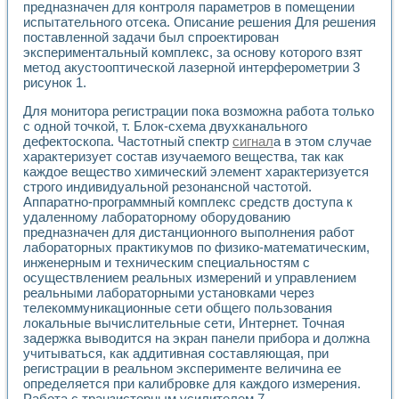
предназначен для контроля параметров в помещении
испытательного отсека. Описание решения Для решения
поставленной задачи был спроектирован
экспериментальный комплекс, за основу которого взят
метод акустооптической лазерной интерферометрии 3
рисунок 1.
Для монитора регистрации пока возможна работа только
с одной точкой, т. Блок-схема двухканального
дефектоскопа. Частотный спектр
сигнал
а в этом случае
характеризует состав изучаемого вещества, так как
каждое вещество химический элемент характеризуется
строго индивидуальной резонансной частотой.
Аппаратно-программный комплекс средств доступа к
удаленному лабораторному оборудованию
предназначен для дистанционного выполнения работ
лабораторных практикумов по физико-математическим,
инженерным и техническим специальностям с
осуществлением реальных измерений и управлением
реальными лабораторными установками через
телекоммуникационные сети общего пользования
локальные вычислительные сети, Интернет. Точная
задержка выводится на экран панели прибора и должна
учитываться, как аддитивная составляющая, при
регистрации в реальном эксперименте величина ее
определяется при калибровке для каждого измерения.
Работа с транзисторным усилителем 7.