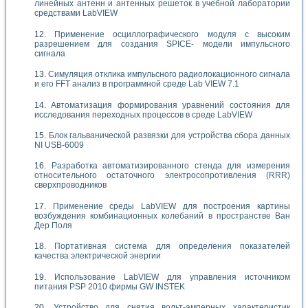
линейных антенн и антенных решеток в учебной лаборатории
средствами LabVIEW
Применение осциллографического модуля с высоким
разрешением для создания SPICE- модели импульсного
сигнала
Симуляция отклика импульсного радиолокационного сигнала
и его FFT анализ в программной среде Lab VIEW 7.1
Автоматизация формирования уравнений состояния для
исследования переходных процессов в среде LabVIEW
Блок гальванической развязки для устройства сбора данных
NI USB-6009
Разработка автоматизированного стенда для измерения
относительного остаточного электросопротивления (RRR)
сверхпроводников
Применение среды LabVIEW для построения картины
возбуждения комбинационных колебаний в пространстве Ван
Дер Поля
Портативная система для определения показателей
качества электрической энергии
Использование LabVIEW для управления источником
питания PSP 2010 фирмы GW INSTEK
Устройство для снятия вольт-амперных характеристик