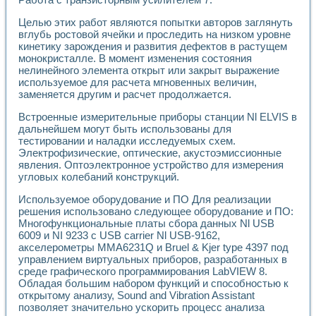
Целью этих работ являются попытки авторов заглянуть
вглубь ростовой ячейки и проследить на низком уровне
кинетику зарождения и развития дефектов в растущем
монокристалле. В момент изменения состояния
нелинейного элемента открыт или закрыт выражение
используемое для расчета мгновенных величин,
заменяется другим и расчет продолжается.
Встроенные измерительные приборы станции Nl ELVIS в
дальнейшем могут быть использованы для
тестировании и наладки исследуемых схем.
Электрофизические, оптические, акустоэмиссионные
явления. Оптоэлектронное устройство для измерения
угловых колебаний конструкций.
Используемое оборудование и ПО Для реализации
решения использовано следующее оборудование и ПО:
Многофункциональные платы сбора данных Nl USB
6009 и NI 9233 с USB carrier Nl USB-9162,
акселерометры MMA6231Q и Bruel & Kjer type 4397 под
управлением виртуальных приборов, разработанных в
среде графического программирования LabVIEW 8.
Обладая большим набором функций и способностью к
открытому анализу, Sound and Vibration Assistant
позволяет значительно ускорить процесс анализа