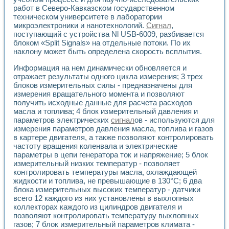
Универсальный стенд для исследования электрических ха
работ в Северо-Кавказском государственном
Лабораторные практикумы по информационно-измерител
техническом университете в лаборатории
Виртуальный измеритель частотных характеристик на осн
микроэлектроники и нанотехнологий.
Сигнал
,
Лабораторный практикум по основам теории Коммутации
поступающий с устройства Nl USB-6009, разбивается
Разработка виртуальной лабораторной работы «Имитаци
блоком «Split Signals» на отдельные потоки. По их
Виртуальные практикумы по электротехнике в среде LabV
наклону может быть определена скорость всплытия.
Из опыта внедрения в рамках национального проекта «Об
Информация на нем динамически обновляется и
Исследование эффективности решателей обыкновенных 
отражает результаты одного цикла измерения; 3 трех
Опыт разработки LabVIEW лабораторных практикумов н
блоков измерительных силы - предназначены для
Проблемы повышения качества образования и подготовки
измерения вращательного момента и позволяют
Развитие LabVIEW лабораторного практикума по электр
получить исходные данные для расчета расходов
Разработка виртуальной лаборатории по электротехнике 
масла и топлива; 4 блок измерительный давления и
Усовершенствованные алгоритмы частотного анализа для
параметров электрических
сигнал
ов - используются для
Об опыте работы учебного центра «Технологии NATIONAL
измерения параметров давления масла, топлива и газов
Технологии NI в магистерской программе «Прикладная фи
в картере двигателя, а также позволяют контролировать
частоту вращения коленвала и электрические
Система диагностики двигателей постоянного тока
параметры в цепи генератора ток и напряжение; 5 блок
Автоматизированный стенд формирования электромагнитн
измерительный низких температур - позволяет
Лабораторный практикум по курсу ИИС на базе оборудов
контролировать температуры масла, охлаждающей
Партнеры
жидкости и топлива, не превышающие в 130°С; 6 два
Академические и отраслевые институты
блока измерительных высоких температур - датчики
Учебные заведения
всего 12 каждого из них установлены в выхлопных
Бизнес
коллекторах каждого из цилиндров двигателя и
Контакты
позволяют контролировать температуру выхлопных
газов; 7 блок измерительный параметров климата -