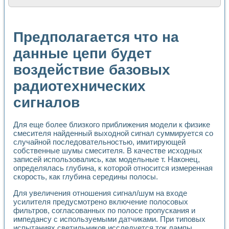
Расчет переноса аэрозоля и выпадения осадка в реально
Формирование линейной шкалы цвета модели CIE L*a*b с
Установка для измерения вольтамперных характеристик с
Предполагается что на
Применение NI VISION для геометрического анализа в ме
Система температурной стабилизации
данные цепи будет
Управление движением с помощью программно - аппаратног
воздействие базовых
Определение параметров всплывающих газовых пузырьков
Система управления асинхронным тиристорным электроп
радиотехнических
Лазерный профилометр
Применение средств NATIONAL INSTRUMENTS для автомат
сигналов
Разработка автоматизированного стенда для исследован
Автоматизированный стенд рентгеновской диагностики п
Высокочувствительные оптоэлектронные дифракционные 
Для еще более близкого приближения модели к физике
смесителя найденный выходной сигнал суммируется со
Установка для измерения диэлектрических свойств сегне
случайной последовательностью, имитирующей
Исследование кинетики зарождения и развития дефектов 
собственные шумы смесителя. В качестве исходных
Лабораторный электрический импедансный томограф на б
записей использовались, как модельные т. Наконец,
Микрозондовая система для характеризации механических
определялась глубина, к которой относится измеренная
Метод траекторий в исследовании металлообрабатывающ
скорость, как глубина середины полосы.
Промышленная автоматизация
Автоматизация технологических процессов получения дис
Для увеличения отношения сигнал/шум на входе
усилителя предусмотрено включение полосовых
Использование систем технического зрения для контроля
фильтров, согласованных по полосе пропускания и
Исследование электромагнитных переходных процессов при
импедансу с используемыми датчиками. При типовых
Применение LabVIEW при разработке обучающих информа
испытаниях светильников исследуется ток лампы,