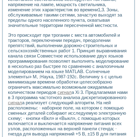
Разработка виртуальных тренажеров путем моделировани
напряжение на лампе, мощность светильника,
Система блокировок, сигнализации и защиты ускорителя 
изменение этих характеристик во времени1,3. Зоны,
Система сбора данных и управления процессом цементир
обслуживаемые такими сетями, зачастую выходят за
Управление температурой газовой среды специальной ба
пределы одного населенного пункта, охватывая
Разработка программного обеспечения с использованием
значительные территории пересеченной местности.
Использование технологий NATIONAL INSTRUMENTS при ра
Это происходит при трогании с места автомобилей и
Оборудование для промышленной термотрансферной мар
тракторов, переключении передач, преодолении
Автоматизация реометрических исследований на базе La
препятствий, выполнении дорожно-строительных и
Применение измерителя иммитанса для исследова¬ния эле
сельскохозяйственных работ 1. Принцип выравнивания
Исследование электромагнитных переходных процессов при
канала связи Совместное использование двух языков
Стенд для исследования электрических переходных харак
программирования позволяет выполнять моделирование
Автоматизация контроля сварных швов на базе техноло
в несколько раз быстрее по сравнению с аналогичным
Измерительный контроль с применением неиндустриальны
моделированием на языке MATLAB. Солнечные
элементы» М, :Наука, 1987-192с. Величину s с целью
Моделирование надежности и эффективности систем упра
минимизации времени обработки целесообразно
Лабораторные практикумы и учебные стенды
ограничить максимально возможным ожидаемым
Автоматизация лабораторного стенда по измерению проф
количеством периодов
сигнал
а Xi 3. Предлагаемая нами
Автоматизированные лабораторные комплексы для вузов,
в 3 программа частотного анализа дискретизированного
Виртуальный прибор для исследования нелинейных рези
сигнал
а реализует следующий алгоритм. На ней
Использование виртуальных приборов в процесе изучения
расположены: · наборное поле, на котором с помощью
Использование программ ELECTRONICS WORKBENCH-MULTI
сменных деталей собирают исследуемую электронную
Лабораторный практикум по дисциплине «Цифровые вычис
схему; · кнопки «Вкл» и «Выкл», с помощью которых
Лабораторный практикум по ИНС на основе LabVIEW
включается и выключается напряжение питания всех
узлов, расположенных на верхней панели стенда; ·
Лабораторный практикум по основам теории коммутации
гнезда для вывода напряжений +5 В, ±15 В для питания
Опыт использования NI LabVIEW для создания лабораторн