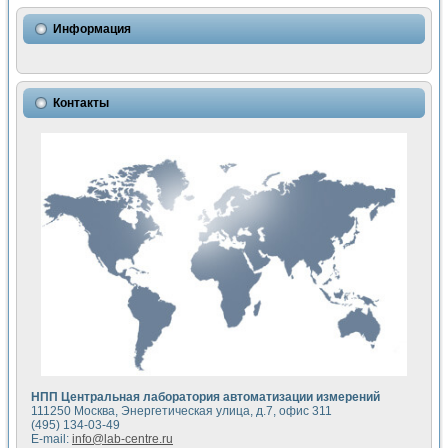
Использование NI LabVIEW для математического моделир
Исследовние возможности создания измерителя ВАХ фото
Информация
Математическое моделирование генератора сигналов - и
Моделирование и экспериментальное исследование линей
Применение осциллографического модуля с высоким разр
Симуляция отклика импульсного радиолокационного сигнал
Контакты
Автоматизация формирования уравнений состояния для и
Блок гальванической развязки для устройства сбора данн
Разработка автоматизированного стенда для измерения о
Применение среды LabVIEW для построения картины возб
Портативная система для определения показателей качес
Использование LabVIEW для управления источником пит
Устройство для снятия вольт-амперных характеристик со
Передовые научные технологии: нано-, фемто-, биотехнологи
Автоматизированная установка по измерению временных 
Автоматизированный лабораторный комплекс на базе Lab
Визуализация моделирования и оптимизации тепловой об
Виртуальный прибор для исследования функциональных в
Исследование возможности создания экономичного виртуа
Исследование кинетики движения макрочастиц в упорядо
Комплекс автоматизированной диагностики крови
НПП Центральная лаборатория автоматизации измерений
Метод прогнозирования свойств дисперсных продуктов п
111250 Москва, Энергетическая улица, д.7, офис 311
Недорогая система управления сверхпроводящим соленои
(495) 134-03-49
E-mail:
info@lab-centre.ru
Применение технологий NI в курсе экспериментальной фи