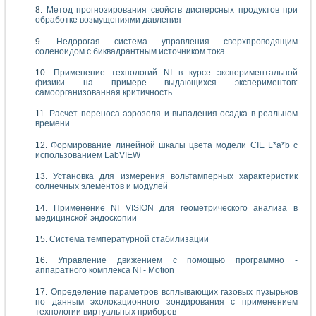
Метод прогнозирования свойств дисперсных продуктов при
обработке возмущениями давления
Недорогая система управления сверхпроводящим
соленоидом с биквадрантным источником тока
Применение технологий NI в курсе экспериментальной
физики на примере выдающихся экспериментов:
самоорганизованная критичность
Расчет переноса аэрозоля и выпадения осадка в реальном
времени
Формирование линейной шкалы цвета модели CIE L*a*b с
использованием LabVIEW
Установка для измерения вольтамперных характеристик
солнечных элементов и модулей
Применение NI VISION для геометрического анализа в
медицинской эндоскопии
Система температурной стабилизации
Управление движением с помощью программно -
аппаратного комплекса NI - Motion
Определение параметров всплывающих газовых пузырьков
по данным эхолокационного зондирования с применением
технологии виртуальных приборов