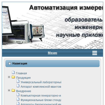
Меню
Навигация
Главная
Продукция
Универсальный лабораторный стенд "Сигнал-USB"
Аппарат комплексной квантовой терапии Интроскан
Внедрение
Компьютерная генераторно-измерительная система
Функциональные блоки стенда "Сигнал-USB"
Аппараты биорезонансной квантовой терапии серии СКАН