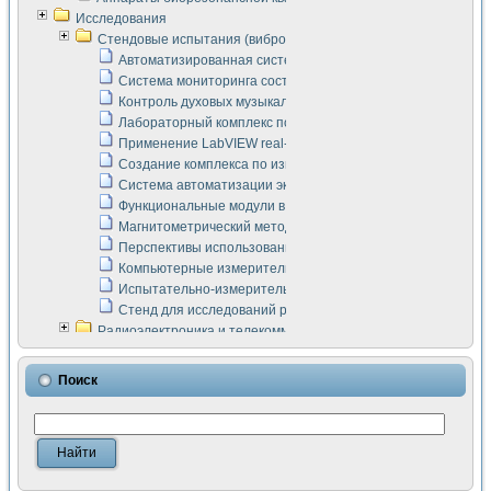
Исследования
Стендовые испытания (виброакустика, тензометрия и т.п.)
Автоматизированная система измерения параметров дизе
Система мониторинга состояния тяговых электродвигателей
Контроль духовых музыкальных инструментов
Лабораторный комплекс по исследованию элементной ба
Применение LabVIEW real-time module для моделирования
Создание комплекса по измерению скорости подвижного с
Система автоматизации экспериментальных исследований 
Функциональные модули в стандарте Nl SCXI для ультраз
Магнитометрический метод в дефектоскопии сварных шво
Перспективы использования машинного зрения в составе
Компьютерные измерительные системы для лабораторных
Испытательно-измерительный комплекс аппаратуры для о
Стенд для исследований рабочих процессов ДВС в динам
Радиоэлектроника и телекоммуникации
LabVIEW в расчетах радиолиний систем передачи данных
Аппаратно-программный комплекс для исследования АЧХ 
Поиск
Виртуальный лабораторный стенд для исследования пар
Измерение шумовых параметров операционных усилител
Измерительный преобразователь на основе цифровой обр
Инструменты для исследования выравнивания электричес
Инструменты для исследования компенсации эхо-сигнало