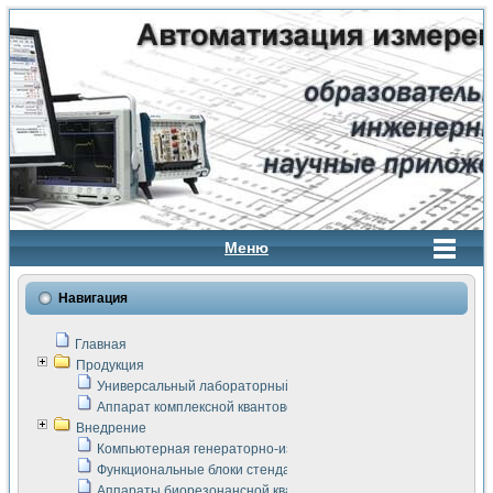
Меню
Навигация
Главная
Продукция
Универсальный лабораторный стенд "Сигнал-USB"
Аппарат комплексной квантовой терапии Интроскан
Внедрение
Компьютерная генераторно-измерительная система
Функциональные блоки стенда "Сигнал-USB"
Аппараты биорезонансной квантовой терапии серии СКАН