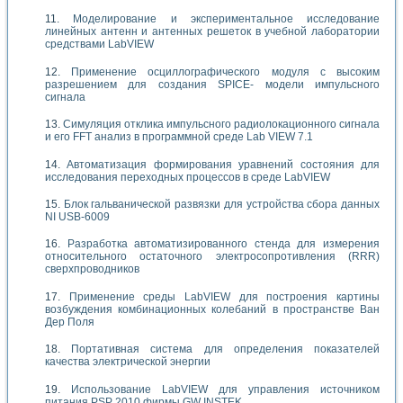
Моделирование и экспериментальное исследование
линейных антенн и антенных решеток в учебной лаборатории
средствами LabVIEW
Применение осциллографического модуля с высоким
разрешением для создания SPICE- модели импульсного
сигнала
Симуляция отклика импульсного радиолокационного сигнала
и его FFT анализ в программной среде Lab VIEW 7.1
Автоматизация формирования уравнений состояния для
исследования переходных процессов в среде LabVIEW
Блок гальванической развязки для устройства сбора данных
NI USB-6009
Разработка автоматизированного стенда для измерения
относительного остаточного электросопротивления (RRR)
сверхпроводников
Применение среды LabVIEW для построения картины
возбуждения комбинационных колебаний в пространстве Ван
Дер Поля
Портативная система для определения показателей
качества электрической энергии
Использование LabVIEW для управления источником
питания PSP 2010 фирмы GW INSTEK