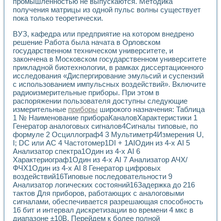
промышленностью не выпускаются. Методика
Применение LabVIEW для исследования течения в расши
получения матрицы из одной пульс волны существует
Создание виртуальной работы «Изучение магнитных свой
пока только теоретически.
Обратный маятник
ВУЗ, кафедра или предприятие на котором внедрено
Устройство для изучения основ интерфейсов обмена по п
решение Работа была начата в Орловском
Лабораторный практикум: изучение адиабатического расш
государственном техническом университете, и
Стенд для исследования электрических переходных харак
закончена в Московском государственном университете
Система статистической обработки результатов измерите
прикладной биотехнологии, в рамках диссертационного
Автоматизация лазерно-плазменных измерений с помощ
исследования «Диспергирование эмульсий и суспензий
Модельно-измерительный комплекс. Назначение. Состав.
с использованием импульсных воздействий». Включите
Использование технологий NATIONAL INSTRUMENTS для с
радиоизмерительные приборы. При этом в
Учебный практикум "Спектральный и корреляционный ана
распоряжении пользователя доступны следующие
Учебный стенд для исследования принципа действия унив
измерительные
приборы
широкого назначения: Таблица
1 № Наименование прибораКаналовХарактеристики 1
Оборудование и программное обеспечение учебных лабор
Генератор аналоговых сигналов4Сигналы типовые, по
Виртуальный лабораторный практикум для изучения техн
формуле 2 Осциллограф4 3 Мультиметр4Измерения U,
Управление роботом ТУР-10 средствами LabVIEW
I; DC или АС 4 Частотомер1DI + 1AIОдин из 4-х AI 5
Аппаратно-программный комплекс для исследования АЧХ 
Анализатор спектра1Один из 4-х AI 6
Автоматизированный дистанционный лабораторный практи
Характериограф1Один из 4-х AI 7 Анализатор АЧХ/
Исследование возможности реставрации одномерных сигн
ФЧХ1Один из 4-х AI 8 Генератор цифровых
Использование технологий NATIONAL INSTRUMENTS в оп
воздействий16Типовые последовательности 9
Разработка модификаций алгоритма полигармонической э
Анализатор логических состояний16Задержка до 216
тактов Для приборов, работающих с аналоговыми
Учебный стенд для исследования принципа действия унив
сигналами, обеспечивается разрешающая способность
Виртуальная система поддержки принимаемых решений в
16 бит и интервал дискретизации во времени 4 мкс в
Преемственность дисциплин «Моделирование систем» и «
диапазоне ±10В. Перейдем к более полной