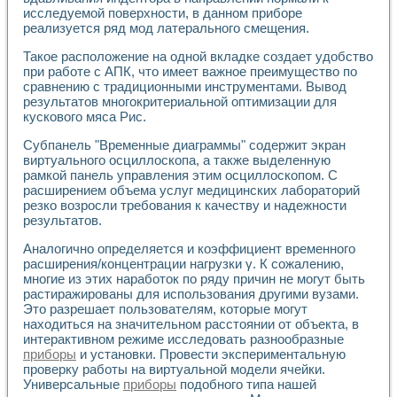
Разработка виртуальных тренажеров путем моделировани
исследуемой поверхности, в данном приборе
Система блокировок, сигнализации и защиты ускорителя 
реализуется ряд мод латерального смещения.
Система сбора данных и управления процессом цементир
Управление температурой газовой среды специальной ба
Такое расположение на одной вкладке создает удобство
Разработка программного обеспечения с использованием
при работе с АПК, что имеет важное преимущество по
сравнению с традиционными инструментами. Вывод
Использование технологий NATIONAL INSTRUMENTS при ра
результатов многокритериальной оптимизации для
Оборудование для промышленной термотрансферной мар
кускового мяса Рис.
Автоматизация реометрических исследований на базе La
Применение измерителя иммитанса для исследова¬ния эле
Субпанель "Временные диаграммы" содержит экран
Исследование электромагнитных переходных процессов при
виртуального осциллоскопа, а также выделенную
Стенд для исследования электрических переходных харак
рамкой панель управления этим осциллоскопом. С
Автоматизация контроля сварных швов на базе техноло
расширением объема услуг медицинских лабораторий
резко возросли требования к качеству и надежности
Измерительный контроль с применением неиндустриальны
результатов.
Моделирование надежности и эффективности систем упра
Лабораторные практикумы и учебные стенды
Аналогично определяется и коэффициент временного
Автоматизация лабораторного стенда по измерению проф
расширения/концентрации нагрузки γ. К сожалению,
Автоматизированные лабораторные комплексы для вузов,
многие из этих наработок по ряду причин не могут быть
Виртуальный прибор для исследования нелинейных рези
растиражированы для использования другими вузами.
Использование виртуальных приборов в процесе изучения
Это разрешает пользователям, которые могут
Использование программ ELECTRONICS WORKBENCH-MULTI
находиться на значительном расстоянии от объекта, в
интерактивном режиме исследовать разнообразные
Лабораторный практикум по дисциплине «Цифровые вычис
приборы
и установки. Провести экспериментальную
Лабораторный практикум по ИНС на основе LabVIEW
проверку работы на виртуальной модели ячейки.
Лабораторный практикум по основам теории коммутации
Универсальные
приборы
подобного типа нашей
Опыт использования NI LabVIEW для создания лабораторн