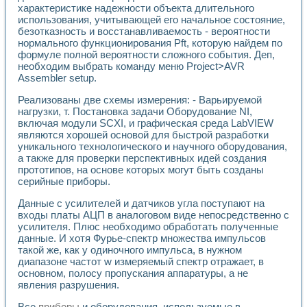
Универсальный стенд для исследования электрических ха
характеристике надежности объекта длительного
Лабораторные практикумы по информационно-измерител
использования, учитывающей его начальное состояние,
Виртуальный измеритель частотных характеристик на осн
безотказность и восстанавливаемость - вероятности
Лабораторный практикум по основам теории Коммутации
нормального функционирования Pft, которую найдем по
Разработка виртуальной лабораторной работы «Имитаци
формуле полной вероятности сложного события. Деп,
Виртуальные практикумы по электротехнике в среде LabV
необходим выбрать команду меню Project>AVR
Assembler setup.
Из опыта внедрения в рамках национального проекта «Об
Исследование эффективности решателей обыкновенных 
Реализованы две схемы измерения: - Варьируемой
Опыт разработки LabVIEW лабораторных практикумов н
нагрузки, т. Постановка задачи Оборудование NI,
Проблемы повышения качества образования и подготовки
включая модули SCXI, и графическая среда LabVIEW
Развитие LabVIEW лабораторного практикума по электр
являются хорошей основой для быстрой разработки
Разработка виртуальной лаборатории по электротехнике 
уникального технологического и научного оборудования,
Усовершенствованные алгоритмы частотного анализа для
а также для проверки перспективных идей создания
прототипов, на основе которых могут быть созданы
Об опыте работы учебного центра «Технологии NATIONAL
серийные приборы.
Технологии NI в магистерской программе «Прикладная фи
Система диагностики двигателей постоянного тока
Данные с усилителей и датчиков угла поступают на
Автоматизированный стенд формирования электромагнитн
входы платы АЦП в аналоговом виде непосредственно с
Лабораторный практикум по курсу ИИС на базе оборудов
усилителя. Плюс необходимо обработать полученные
Партнеры
данные. И хотя Фурье-спектр множества импульсов
Академические и отраслевые институты
такой же, как у одиночного импульса, в нужном
Учебные заведения
диапазоне частот w измеряемый спектр отражает, в
основном, полосу пропускания аппаратуры, а не
Бизнес
явления разрушения.
Контакты
Все
приборы
и оборудования, используемые в