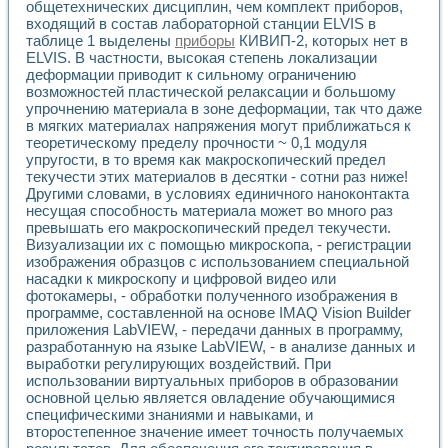
общетехнических дисциплин, чем комплект приборов,
входящий в состав лабораторной станции ELVIS в
таблице 1 выделены
приборы
КИВИП-2, которых нет в
ELVIS. В частности, высокая степень локализации
деформации приводит к сильному ограничению
возможностей пластической релаксации и большому
упрочнению материала в зоне деформации, так что даже
в мягких материалах напряжения могут приближаться к
теоретическому пределу прочности ~ 0,1 модуля
упругости, в то время как макроскопический предел
текучести этих материалов в десятки - сотни раз ниже!
Другими словами, в условиях единичного наноконтакта
несущая способность материала может во много раз
превышать его макроскопический предел текучести.
Визуализации их с помощью микроскопа, - регистрации
изображения образцов с использованием специальной
насадки к микроскопу и цифровой видео или
фотокамеры, - обработки полученного изображения в
программе, составленной на основе IMAQ Vision Builder
приложения LabVIEW, - передачи данных в программу,
разработанную на языке LabVIEW, - в анализе данных и
выработки регулирующих воздействий. При
использовании виртуальных приборов в образовании
основной целью является овладение обучающимися
специфическими знаниями и навыками, и
второстепенное значение имеет точность получаемых