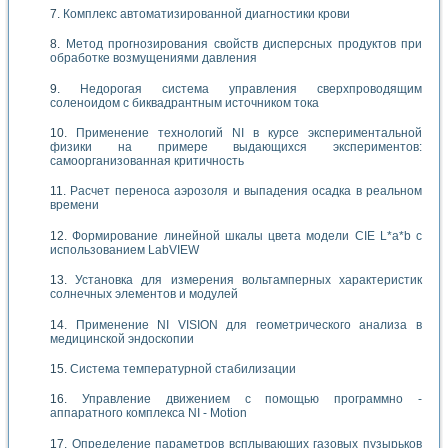
Комплекс автоматизированной диагностики крови
Метод прогнозирования свойств дисперсных продуктов при
обработке возмущениями давления
Недорогая система управления сверхпроводящим
соленоидом с биквадрантным источником тока
Применение технологий NI в курсе экспериментальной
физики на примере выдающихся экспериментов:
самоорганизованная критичность
Расчет переноса аэрозоля и выпадения осадка в реальном
времени
Формирование линейной шкалы цвета модели CIE L*a*b с
использованием LabVIEW
Установка для измерения вольтамперных характеристик
солнечных элементов и модулей
Применение NI VISION для геометрического анализа в
медицинской эндоскопии
Система температурной стабилизации
Управление движением с помощью программно -
аппаратного комплекса NI - Motion
Определение параметров всплывающих газовых пузырьков