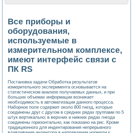
Расчет переноса аэрозоля и выпадения осадка в реально
Формирование линейной шкалы цвета модели CIE L*a*b с
Установка для измерения вольтамперных характеристик с
Все приборы и
Применение NI VISION для геометрического анализа в ме
Система температурной стабилизации
оборудования,
Управление движением с помощью программно - аппаратног
используемые в
Определение параметров всплывающих газовых пузырьков
Система управления асинхронным тиристорным электроп
измерительном комплексе,
Лазерный профилометр
Применение средств NATIONAL INSTRUMENTS для автомат
имеют интерфейс связи с
Разработка автоматизированного стенда для исследован
Автоматизированный стенд рентгеновской диагностики п
ПК RS
Высокочувствительные оптоэлектронные дифракционные 
Установка для измерения диэлектрических свойств сегне
Постановка задачи Обработка результатов
Исследование кинетики зарождения и развития дефектов 
измерительного эксперимента основывается на
Лабораторный электрический импедансный томограф на б
статистическом анализе получаемых данных, и при
Микрозондовая система для характеризации механических
больших объемах информации возникает
Метод траекторий в исследовании металлообрабатывающ
необходимость в автоматизации данного процесса.
Промышленная автоматизация
Наборное поле содержит около 800 гнезд, которые
Автоматизация технологических процессов получения дис
соединены друг с другом в средних рядах группами по 5
штук вертикально; в верхних и нижних рядах гнезда
Использование систем технического зрения для контроля
соединены горизонтально, как показано на рис. Кроме
Исследование электромагнитных переходных процессов при
традиционного для индентирования непрерывного
Применение LabVIEW при разработке обучающих информа
вдавливания индентора в направлении нормали к