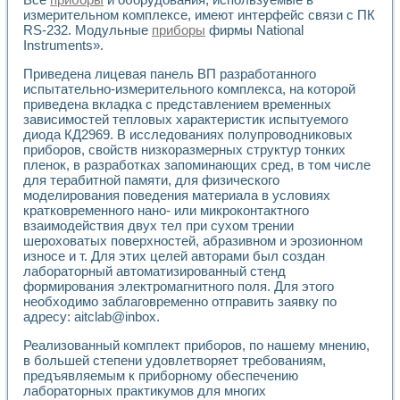
измерительном комплексе, имеют интерфейс связи с ПК
RS-232. Модульные
приборы
фирмы National
Instruments».
Приведена лицевая панель ВП разработанного
испытательно-измерительного комплекса, на которой
приведена вкладка с представлением временных
зависимостей тепловых характеристик испытуемого
диода КД2969. В исследованиях полупроводниковых
приборов, свойств низкоразмерных структур тонких
пленок, в разработках запоминающих сред, в том числе
для терабитной памяти, для физического
моделирования поведения материала в условиях
кратковременного нано- или микроконтактного
взаимодействия двух тел при сухом трении
шероховатых поверхностей, абразивном и эрозионном
износе и т. Для этих целей авторами был создан
лабораторный автоматизированный стенд
формирования электромагнитного поля. Для этого
необходимо заблаговременно отправить заявку по
адресу: aitclab@inbox.
Реализованный комплект приборов, по нашему мнению,
в большей степени удовлетворяет требованиям,
предъявляемым к приборному обеспечению
лабораторных практикумов для многих