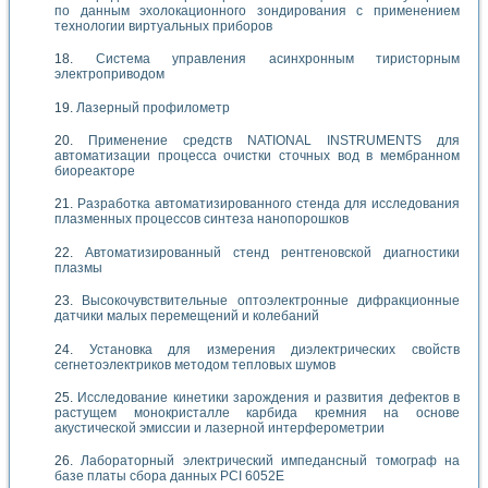
по данным эхолокационного зондирования с применением
технологии виртуальных приборов
Система управления асинхронным тиристорным
электроприводом
Лазерный профилометр
Применение средств NATIONAL INSTRUMENTS для
автоматизации процесса очистки сточных вод в мембранном
биореакторе
Разработка автоматизированного стенда для исследования
плазменных процессов синтеза нанопорошков
Автоматизированный стенд рентгеновской диагностики
плазмы
Высокочувствительные оптоэлектронные дифракционные
датчики малых перемещений и колебаний
Установка для измерения диэлектрических свойств
сегнетоэлектриков методом тепловых шумов
Исследование кинетики зарождения и развития дефектов в
растущем монокристалле карбида кремния на основе
акустической эмиссии и лазерной интерферометрии
Лабораторный электрический импедансный томограф на
базе платы сбора данных PCI 6052E