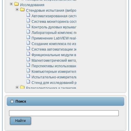
Исследования
Стендовые испытания (виброакустика, тензометрия и т.п.)
Автоматизированная система измерения параметров дизе
Система мониторинга состояния тяговых электродвигателей
Контроль духовых музыкальных инструментов
Лабораторный комплекс по исследованию элементной ба
Применение LabVIEW real-time module для моделирования
Создание комплекса по измерению скорости подвижного с
Система автоматизации экспериментальных исследований 
Функциональные модули в стандарте Nl SCXI для ультраз
Магнитометрический метод в дефектоскопии сварных шво
Перспективы использования машинного зрения в составе
Компьютерные измерительные системы для лабораторных
Испытательно-измерительный комплекс аппаратуры для о
Стенд для исследований рабочих процессов ДВС в динам
Радиоэлектроника и телекоммуникации
LabVIEW в расчетах радиолиний систем передачи данных
Аппаратно-программный комплекс для исследования АЧХ 
Поиск
Виртуальный лабораторный стенд для исследования пар
Измерение шумовых параметров операционных усилител
Измерительный преобразователь на основе цифровой обр
Инструменты для исследования выравнивания электричес
Инструменты для исследования компенсации эхо-сигнало