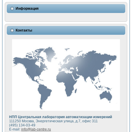
Использование NI LabVIEW для математического моделир
Исследовние возможности создания измерителя ВАХ фото
Информация
Математическое моделирование генератора сигналов - и
Моделирование и экспериментальное исследование линей
Применение осциллографического модуля с высоким разр
Симуляция отклика импульсного радиолокационного сигнал
Контакты
Автоматизация формирования уравнений состояния для и
Блок гальванической развязки для устройства сбора данн
Разработка автоматизированного стенда для измерения о
Применение среды LabVIEW для построения картины возб
Портативная система для определения показателей качес
Использование LabVIEW для управления источником пит
Устройство для снятия вольт-амперных характеристик со
Передовые научные технологии: нано-, фемто-, биотехнологи
Автоматизированная установка по измерению временных 
Автоматизированный лабораторный комплекс на базе Lab
Визуализация моделирования и оптимизации тепловой об
Виртуальный прибор для исследования функциональных в
Исследование возможности создания экономичного виртуа
Исследование кинетики движения макрочастиц в упорядо
Комплекс автоматизированной диагностики крови
НПП Центральная лаборатория автоматизации измерений
Метод прогнозирования свойств дисперсных продуктов п
111250 Москва, Энергетическая улица, д.7, офис 311
Недорогая система управления сверхпроводящим соленои
(495) 134-03-49
E-mail:
info@lab-centre.ru
Применение технологий NI в курсе экспериментальной фи