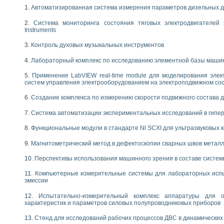
 выпадения осадка в реальном времени
Автоматизированная система измерения параметров дизельных д
лы цвета модели CIE L*a*b с использованием LabVIEW
Система мониторинга состояния тяговых электродвигателей э
льтамперных характеристик солнечных элементов и модулей
Instruments
еометрического анализа в медицинской эндоскопии
Контроль духовых музыкальных инструментов
билизации
ощью программно - аппаратного комплекса NI - Motion
Лабораторный комплекс по исследованию элементной базы маши
плывающих газовых пузырьков по данным эхолокационного зондирования с 
онным тиристорным электроприводом
Применение LabVIEW real-time module для моделирования элек
систем управления электрооборудованием на электроподвижном со
AL INSTRUMENTS для автоматизации процесса очистки сточных вод в мемб
Создание комплекса по измерению скорости подвижного состава 
нного стенда для исследования плазменных процессов синтеза нанопорошко
рентгеновской диагностики плазмы
Система автоматизации экспериментальных исследований в гипер
электронные дифракционные датчики малых перемещений и колебаний
Функциональные модули в стандарте Nl SCXI для ультразвуковых
электрических свойств сегнетоэлектриков методом тепловых шумов
ждения и развития дефектов в растущем монокристалле карбида кремния на
Магнитометрический метод в дефектоскопии сварных швов метал
й импедансный томограф на базе платы сбора данных PCI 6052E
Перспективы использования машинного зрения в составе систе
характеризации механических свойств материалов в наношкале
овании металлообрабатывающих станков
Компьютерные измерительные системы для лабораторных испы
эмиссии
ких процессов получения дисперсных продуктов на основе виртуальных при
Испытательно-измерительный комплекс аппаратуры для о
ческого зрения для контроля образцов
характеристик и параметров силовых полупроводниковых приборов
ных переходных процессов при коротких замыканиях в узлах электрических н
зработке обучающих информационных систем и тренажеров для персонала 
Стенд для исследований рабочих процессов ДВС в динамических