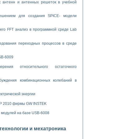
х антенн и антенных решеток в учебной
спользованием графической среды программирования LabVIEW
решением для создания SPICE- модели
 устройства по интерфейсу RS232
его FFT анализ в программной среде Lab
едования переходных процессов в среде
орного практикума
SB-6009
рения относительного остаточного
буждения комбинационных колебаний в
ческих монокристаллов
ектрической энергии
лы»
SP 2010 фирмы GW INSTEK
экстраполяции
х модулей на базе USB-6008
отехнологии и мехатроника
тв управления»