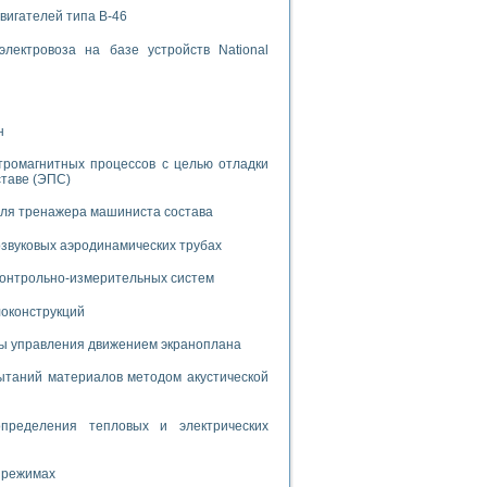
вигателей типа В-46
лектровоза на базе устройств National
н
применением технологии виртуальных приборов
тромагнитных процессов с целью отладки
ставе (ЭПС)
ранном биореакторе
для тренажера машиниста состава
в
звуковых аэродинамических трубах
 контрольно-измерительных систем
 основе акустической эмиссии и лазерной интерферометрии
локонструкций
мы управления движением экраноплана
таний материалов методом акустической
боров
пределения тепловых и электрических
агрузок
химических предприятий
 режимах