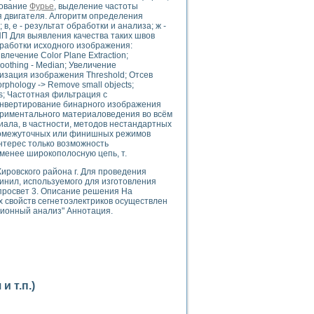
ого осциллографа и исследования методов расширения его полосы пропуска
зование
Фурье
, выделение частоты
я двигателя. Алгоритм определения
рений
в, е - результат обработки и анализа; ж -
життера
ВПП Для выявления качества таких швов
боратории средствами LabVIEW
работки исходного изображения:
ечение Color Plane Extraction;
ого сигнала
othing - Median; Увеличение
IEW 7.1
наризация изображения Threshold; Отсев
hology -> Remove small objects;
abVIEW
s; Частотная фильтрация с
; Инвертирование бинарного изображения
ния (RRR) сверхпроводников
периментального материаловедения во всём
иала, в частности, методов нестандартных
нстве Ван Дер Поля
ромежуточных или финишных режимов
нтерес только возможность
менее широкополосную цепь, т.
ировского района г. Для проведения
инил, используемого для изготовления
просвет 3. Описание решения На
 свойств сегнетоэлектриков осуществлен
яционный анализ" Аннотация.
нных информационных технологий и программных средств
страполяции
 в среде LabVIEW
 т.п.)
амоорганизованная критичность