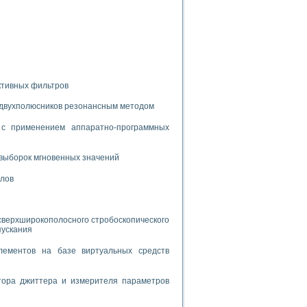
дств с использованием языка программирования LabVIEW
W для моделирования типовых химико-технологических процессов
 исследования средств измерения температуры
ктивных фильтров
 двухполюсников резонансным методом
ированного карбида кремния (A-SIC:H)
агрузок
с применением аппаратно-программных
выборок мгновенных значений
алов
ммы направленности
 пищевой инженерии
сверхширокополосного стробоскопического
пускания
жах
неров-неэлектриков
лементов на базе виртуальных средств
орных комплексов» на основе Multisim
тора джиттера и измерителя параметров
чин