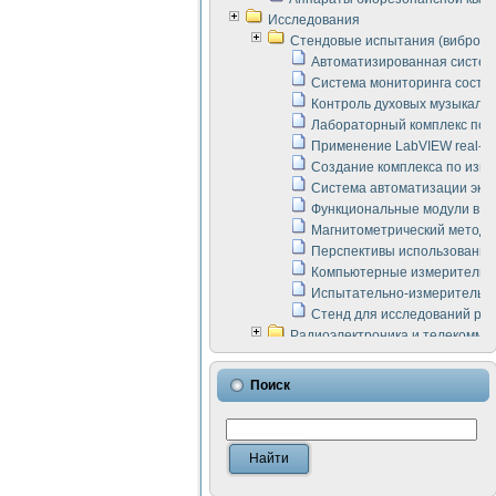
Исследования
Стендовые испытания (виброакус
Автоматизированная систем
Система мониторинга состоян
Контроль духовых музыкаль
Лабораторный комплекс по 
Применение LabVIEW real-ti
Создание комплекса по изме
Система автоматизации эксп
Функциональные модули в ст
Магнитометрический метод 
Перспективы использования
Компьютерные измерительны
Испытательно-измерительны
Стенд для исследований раб
Радиоэлектроника и телекомму
LabVIEW в расчетах радиол
Аппаратно-программный ком
Поиск
Виртуальный лабораторный 
Измерение шумовых параме
Измерительный преобразова
Инструменты для исследова
Инструменты для исследова