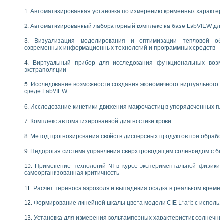
следования электрических характеристик газоразрядных и люминесцентных 
по информационно-измерительным системам (ИИС)
Автоматизированная установка по измерению временных характе
тотных характеристик на основе использования звуковой карты ПК
Автоматизированный лабораторный комплекс на базе LabVIEW дл
 основам теории Коммутации
бораторной работы «Имитационное моделирование погрешностей канала из
Визуализация моделирования и оптимизации тепловой о
электротехнике в среде LabVIEW
современных информационных технологий и программных средств
х национального проекта «Образование» технологий NATIONAL INSTRUMENTS 
Виртуальный прибор для исследования функциональных возм
ти решателей обыкновенных дифференциальных уравнений инструментальн
экстраполяции
абораторных практикумов на кафедре информационных систем МИРЭА
ва образования и подготовки преподавателей для работы в ИКТ насыщенно
Исследование возможности создания экономичного виртуального
среде LabVIEW
рного практикума по электронике кафедры информационных систем МИРЭА
оратории по электротехнике в среде MULTISIM
Исследование кинетики движения макрочастиц в упорядоченных 
итмы частотного анализа для LabWindows/CVI и LabVIEW
Комплекс автоматизированной диагностики крови
центра «Технологии NATIONAL INSTRUMENTS» в ростовском колледже связи 
ой программе «Прикладная физика и физическая информатика» инновационно
Метод прогнозирования свойств дисперсных продуктов при обра
елей постоянного тока
формирования электромагнитного поля для испытаний изделий авионики
Недорогая система управления сверхпроводящим соленоидом с б
 курсу ИИС на базе оборудования NI CompactDAQ
Применение технологий NI в курсе экспериментальной физик
самоорганизованная критичность
ституты
Расчет переноса аэрозоля и выпадения осадка в реальном врем
Формирование линейной шкалы цвета модели CIE L*a*b с испол
Установка для измерения вольтамперных характеристик солнечн