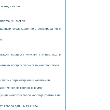
ой эндоскопии
лекса NI - Motion
данным эхолокационного зондирования с
ом
ации процесса очистки сточных вод в
зменных процессов синтеза нанопорошков
и малых перемещений и колебаний
риков методом тепловых шумов
тущем монокристалле карбида кремния на
аты сбора данных PCI 6052E