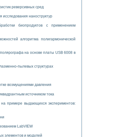
ламп
ристик реверсивных сред
я исследования наноструктур
мерения температуры» в среде LabVIEW
бработки биопродуктов с применением
в Нижегородском госуниверситете им. Н.И. Лобачевского
ожностей алгоритма полигармонической
ых систем моделирования
й среде
 полярографа на основе платы USB 6008 в
плазменно-пылевых структурах
и информатики
го образовательного проекта РУДН
ботке возмущениями давления
иквадрантным источником тока
и на примере выдающихся экспериментов:
ени
ьзованием LabVIEW
ых элементов и модулей