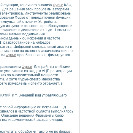
ой функции, конечного анализа
Фурье
КАФ,
t0. Для решения этой проблемы авторами
й электровоза. Инструменты реализованы
азование Фурье от передаточной функции
ый импульсный отклик w. Устройство
uments
ую из чувствительного, преобразующего и
ряжения в диапазоне от 1 до -1 вольт на
одимы навыки подключения
иком данных об искрении и частоте
 систем управления электрооборудованием на электроподвижном составе (Э
1, разработанное на кафедре
ситета. Цифровой спектральный анализ и
аписанное на основе классических книг по
ется
Фурье
-преобразованию, фильтруется
образованием
Фурье
. Для работы с обоими
по умолчанию со входом АЦП регистрации
 эмиссии
 как по вычислительной мощности
ристик и параметров силовых полупроводниковых приборов
ти. И хотя Фурье-спектр множества
тот w измеряемый спектр отражает, в
иятий, и т. Внешний вид управляющего
т собой информацию об искрении ТЭД.
сигналов в частотной области выполнялось
едств NATIONAL INSTRUMENTS
. Описание решения Фрагменты блок-
 полигармонической экстраполяции,
езультаты обработки такого же по форме,