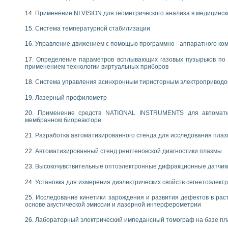
Применение NI VISION для геометрического анализа в медицинск
Система температурной стабилизации
Управление движением с помощью программно - аппаратного комп
Определение параметров всплывающих газовых пузырьков по 
применением технологии виртуальных приборов
Система управления асинхронным тиристорным электропривод
Лазерный профилометр
Применение средств NATIONAL INSTRUMENTS для автоматиз
мембранном биореакторе
Разработка автоматизированного стенда для исследования пла
Автоматизированный стенд рентгеновской диагностики плазмы
Высокочувствительные оптоэлектронные дифракционные датчик
Установка для измерения диэлектрических свойств сегнетоэлект
Исследование кинетики зарождения и развития дефектов в рас
основе акустической эмиссии и лазерной интерферометрии
Лабораторный электрический импедансный томограф на базе пл