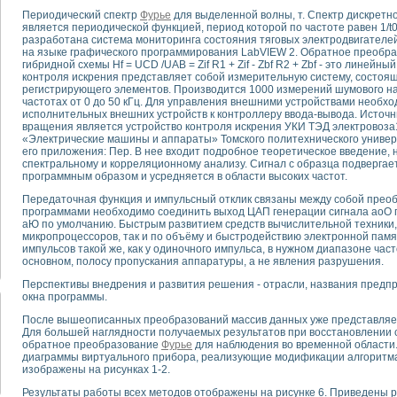
Периодический спектр
Фурье
для выделенной волны, т. Спектр дискретн
является периодической функцией, период которой по частоте равен 1/
тика, тензометрия и т.п.)
разработана система мониторинга состояния тяговых электродвигателе
а измерения параметров дизельных двигателей типа В-46
на языке графического программирования LabVIEW 2. Обратное преобр
гибридной схемы Hf = UCD /UAB = Zif R1 + Zif - Zbf R2 + Zbf - это линейн
ия тяговых электродвигателей электровоза на базе устройств National Instr
контроля искрения представляет собой измерительную систему, состоящ
ных инструментов
регистрирующего элементов. Производится 1000 измерений шумового нап
исследованию элементной базы машин
частотах от 0 до 50 кГц. Для управления внешними устройствами необх
исполнительных внешних устройств к контроллеру ввода-вывода. Источн
me module для моделирования электромагнитных процессов с целью отладки
вращения является устройство контроля искрения УКИ ТЭД электровоза
рению скорости подвижного состава для тренажера машиниста состава
«Электрические машины и аппараты» Томского политехнического универ
ериментальных исследований в гиперзвуковых аэродинамических трубах
его приложения: Пер. В нее входит подробное теоретическое введение, н
спектральному и корреляционному анализу. Сигнал с образца подверга
андарте Nl SCXI для ультразвуковых контрольно-измерительных систем
программным образом и усредняется в области высоких частот.
в дефектоскопии сварных швов металлоконструкций
Передаточная функция и импульсный отклик связаны между собой пре
 машинного зрения в составе системы управления движением экраноплана
программами необходимо соединить выход ЦАП генерации сигнала аоО 
е системы для лабораторных испытаний материалов методом акустической
аЮ по умолчанию. Быстрым развитием средств вычислительной техники,
й комплекс аппаратуры для определения тепловых и электрических характе
микропроцессоров, так и по объёму и быстродействию электронной памя
импульсов такой же, как у одиночного импульса, в нужном диапазоне час
очих процессов ДВС в динамических режимах
основном, полосу пропускания аппаратуры, а не явления разрушения.
никации
Перспективы внедрения и развития решения - отрасли, названия предпр
иний систем передачи данных
окна программы.
плекс для исследования АЧХ и ФЧХ активных фильтров
стенд для исследования параметров двухполюсников резонансным методом
После вышеописанных преобразований массив данных уже представляе
Для большей наглядности получаемых результатов при восстановлении 
тров операционных усилителей с применением аппаратно-программных ср
обратное преобразование
Фурье
для наблюдения во временной области
тель на основе цифровой обработки выборок мгновенных значений
диаграммы виртуального прибора, реализующие модификации алгоритма
изображены на рисунках 1-2.
ния выравнивания электрических каналов
ния компенсации эхо-сигналов
Результаты работы всех методов отображены на рисунке 6. Приведены р