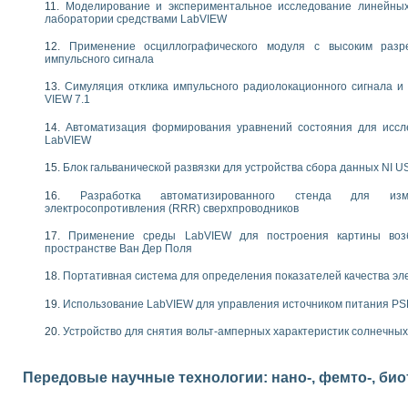
Моделирование и экспериментальное исследование линейны
следования течения в расширяющемся канале
лаборатории средствами LabVIEW
ты «Изучение магнитных свойств ферромагнетиков. Петля гистерезиса» с и
Применение осциллографического модуля с высоким раз
импульсного сигнала
нов интерфейсов обмена по протоколам RS232 и GPIB / имитатор оконечного
учение адиабатического расширения газов
Симуляция отклика импульсного радиолокационного сигнала и 
ктрических переходных характеристик асинхронных двигателей при пуске
VIEW 7.1
аботки результатов измерительного экспримента
Автоматизация формирования уравнений состояния для иссл
азменных измерений с помощью LabVIEW
LabVIEW
мплекс. Назначение. Состав. Возможности
NATIONAL INSTRUMENTS для создания систем автоматизированного лаборат
Блок гальванической развязки для устройства сбора данных NI U
альный и корреляционный анализ"
Разработка автоматизированного стенда для изме
ания принципа действия универсального цифрового вольтметра
электросопротивления (RRR) сверхпроводников
е обеспечение учебных лабораторных стендов
Применение среды LabVIEW для построения картины воз
практикум для изучения технологии выращивания полупроводниковых и опти
пространстве Ван Дер Поля
 средствами LabVIEW
плекс для исследования АЧХ и ФЧХ активных фильтров
Портативная система для определения показателей качества эл
ционный лабораторный практикум по курсу «радиотехнические цепи и сигна
Использование LabVIEW для управления источником питания P
реставрации одномерных сигналов на основе алгоритма полигармонической 
NATIONAL INSTRUMENTS в операционной системе LINUX
Устройство для снятия вольт-амперных характеристик солнечны
горитма полигармонической экстраполяции в среде LabVIEW
ания принципа действия универсального цифрового вольтметра
ржки принимаемых решений в среде LabVIEW
Передовые научные технологии: нано-, фемто-, би
 «Моделирование систем» и «Автоматизация проектирования систем и средс