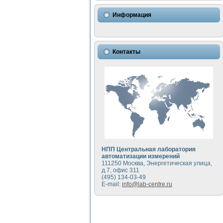
Использование NI LabVIEW 
Исследовние возможности с
Информация
Математическое моделирован
Моделирование и экспериме
Применение осциллографиче
Симуляция отклика импульсн
Контакты
Автоматизация формировани
Блок гальванической развяз
Разработка автоматизирован
Применение среды LabVIEW 
Портативная система для оп
Использование LabVIEW для
Устройство для снятия воль
Передовые научные технологии:
Автоматизированная устано
Автоматизированный лабора
НПП Центральная лаборатория
Визуализация моделировани
автоматизации измерений
111250 Москва, Энергетическая улица,
Виртуальный прибор для ис
д.7, офис 311
Исследование возможности с
(495) 134-03-49
Исследование кинетики дви
E-mail:
info@lab-centre.ru
Комплекс автоматизированно
Метод прогнозирования сво
Недорогая система управле
Применение технологий NI в