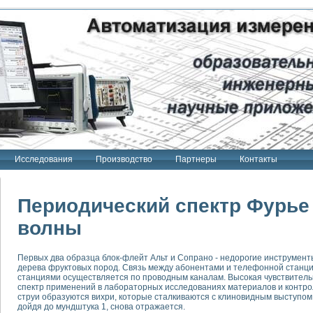
Исследования
Производство
Партнеры
Контакты
Периодический спектр Фурье
волны
тенд "Сигнал-USB"
Первых два образца блок-флейт Альт и Сопрано - недорогие инструмент
 терапии Интроскан
дерева фруктовых пород. Связь между абонентами и телефонной станц
станциями осуществляется по проводным каналам. Высокая чувствител
ерительная система
спектр применений в лабораторных исследованиях материалов и контро
струи образуются вихри, которые сталкиваются с клиновидным выступо
Сигнал-USB"
дойдя до мундштука 1, снова отражается.
товой терапии серии СКАН