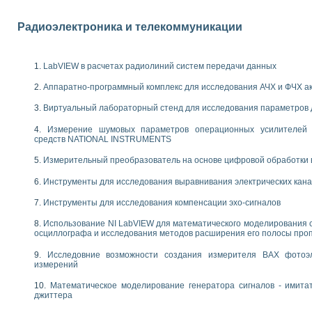
енажеров путем моделирования технологических процессов пищевых произво
изации и защиты ускорителя ЛУЭ-200
Радиоэлектроника и телекоммуникации
равления процессом цементирования нефтегазовых скважин
азовой среды специальной барокамеры
еспечения с использованием среды графического программирования LabVIE
LabVIEW в расчетах радиолиний систем передачи данных
NATIONAL INSTRUMENTS при разработке автоматизированного комплекса для
енной термотрансферной маркировки изделий
Аппаратно-программный комплекс для исследования АЧХ и ФЧХ а
ких исследований на базе LabVIEW
Виртуальный лабораторный стенд для исследования параметров
танса для исследова¬ния электрофизических свойств аморфного гидрогениз
ных переходных процессов при коротких замыканиях в узлах электрических н
Измерение шумовых параметров операционных усилителей 
ктрических переходных характеристик асинхронных двигателей при пуске
средств NATIONAL INSTRUMENTS
арных швов на базе технологий фирмы NATIONAL INSTRUMENTS
Измерительный преобразователь на основе цифровой обработки 
применением неиндустриальных камер в производственных условиях
и эффективности систем управления в интегрированных средах
Инструменты для исследования выравнивания электрических кан
ебные стенды
го стенда по измерению профиля зеркальной антенны и построению диагра
Инструменты для исследования компенсации эхо-сигналов
торные комплексы для вузов, осуществляющих подготовку специалистов по
Использование NI LabVIEW для математического моделирования 
следования нелинейных резистивных цепей
осциллографа и исследования методов расширения его полосы про
приборов в процесе изучения специальных дисциплин в технических коллед
LECTRONICS WORKBENCH-MULTISIM для электротехнической подготовки инже
Исследовние возможности создания измерителя ВАХ фотоэ
измерений
 дисциплине «Цифровые вычислительные устройства и микропроцессоры приб
 ИНС на основе LabVIEW
Математическое моделирование генератора сигналов - имита
 основам теории коммутации
джиттера
IEW для создания лабораторного практикума по измерениям магнитных вели