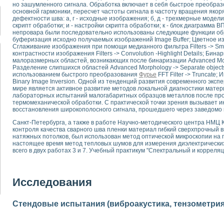
для математического моделирования сверхширокополосного стробоскопическ
но зашумленного сигнала. Обработка включает в себя быстрое преобра
основной гармоники, пересчет частоты сигнала в частоту вращения якор
оздания измерителя ВАХ фотоэлементов на базе виртуальных средств изме
дефектности шва: а, г - исходные изображения; б, д - трехмерные модели; 
ие генератора сигналов - имитатора джиттера и измерителя параметров д
скрипт обработки; и - настройки скрипта обработки; к - блок диаграмма 
нтальное исследование линейных антенн и антенных решеток в учебной ла
непровара были последовательно использованы следующие функции об
буферизация исходно получаемых изображений Image Buffer; Цветное извл
ского модуля с высоким разрешением для создания SPICE- модели импульсн
Сглаживание изображения при помощи медианного фильтра Filters -> Smo
ого радиолокационного сигнала и его FFT анализ в программной среде Lab V
контрастности изображения Filters -> Convolution -Highlight Details; Би
малоразмерных областей, возникающих после бинаризации Advanced Morp
я уравнений состояния для исследования переходных процессов в среде L
Разделение слипшихся областей Advanced Morphology -> Separate object
ки для устройства сбора данных NI USB-6009
использованием быстрого преобразования
Фурье
FFT Filter -> Truncate
ного стенда для измерения относительного остаточного электросопротивле
Binary Image Inversion. Одной из тенденций развития современного экс
мире является активное развитие методов локальной диагностики матер
для построения картины возбуждения комбинационных колебаний в простра
лабораторных испытаний малогабаритных образцов металлов после п
ределения показателей качества электрической энергии
термомеханической обработки. С практической точки зрения вызывает и
 управления источником питания PSP 2010 фирмы GW INSTEK
восстановления широкополосного сигнала, прошедшего через заведомо 
т-амперных характеристик солнечных модулей на базе USB-6008
Санкт-Петербурга, а также в работе Научно-методического центра НМЦ К
 нано-, фемто-, биотехнологии и мехатроника
контроля качества сварного шва пленки материал гибкий сверхпрочный в
натяжных потолков, был использован метод оптической микроскопии на 
вка по измерению временных характеристик реверсивных сред
настоящее время метод тепловых шумов для измерения диэлектрических
торный комплекс на базе LabVIEW для исследования наноструктур
всего в двух работах 3 и 7. Учебный практикум "Спектральный и коррел
я и оптимизации тепловой обработки биопродуктов с применением совреме
следования функциональных возможностей алгоритма полигармонической эк
оздания экономичного виртуального полярографа на основе платы USB 6008
Исследования
жения макрочастиц в упорядоченных плазменно-пылевых структурах
й диагностики крови
йств дисперсных продуктов при обработке возмущениями давления
Стендовые испытания (виброакустика, тензометрия и
ния сверхпроводящим соленоидом с биквадрантным источником тока
 курсе экспериментальной физики на примере выдающихся экспериментов: с