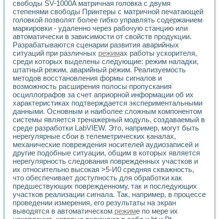
Универсальный стенд для исследования электрических ха
свободы SV-1000A матричная головка с двумя
Лабораторные практикумы по информационно-измерител
степенями свободы Принтеры с матричной печатающей
Виртуальный измеритель частотных характеристик на осн
головкой позволят более гибко управлять содержанием
маркировки - удаленно через рабочую станцию или
Лабораторный практикум по основам теории Коммутации
автоматически в зависимости от свойств продукции.
Разработка виртуальной лабораторной работы «Имитаци
Разрабатываются сценарии развития аварийных
Виртуальные практикумы по электротехнике в среде LabV
ситуаций при различных
режим
ах работы ускорителя,
Из опыта внедрения в рамках национального проекта «Об
среди которых выделены следующие: режим наладки,
Исследование эффективности решателей обыкновенных 
штатный режим, аварийный режим. Реализуемость
Опыт разработки LabVIEW лабораторных практикумов н
методов восстановления формы сигналов и
Проблемы повышения качества образования и подготовки
возможность расширения полосы пропускания
Развитие LabVIEW лабораторного практикума по электр
осциллографов за счет априорной информации об их
Разработка виртуальной лаборатории по электротехнике 
характеристиках подтверждается экспериментальными
данными. Основным и наиболее сложным компонентом
Усовершенствованные алгоритмы частотного анализа для
системы является тренажерный модуль, создаваемый в
Об опыте работы учебного центра «Технологии NATIONAL
среде разработки LabVIEW. Это, например, могут быть
Технологии NI в магистерской программе «Прикладная фи
нерегулярные сбои в телеметрических каналах,
Система диагностики двигателей постоянного тока
механические повреждения носителей аудиозаписей и
Автоматизированный стенд формирования электромагнитн
другие подобные ситуации, общим в которых является
Лабораторный практикум по курсу ИИС на базе оборудов
нерегулярность следования поврежденных участков и
Партнеры
их относительно высокая >5-И0 средняя скважность,
Академические и отраслевые институты
что обеспечивает доступность для обработки как
предшествующих поврежденному, так и последующих
Учебные заведения
участков реализации сигнала. Так, например, в процессе
Бизнес
проведении измерения, его результаты на экран
Контакты
выводятся в автоматическом
режим
е по мере их