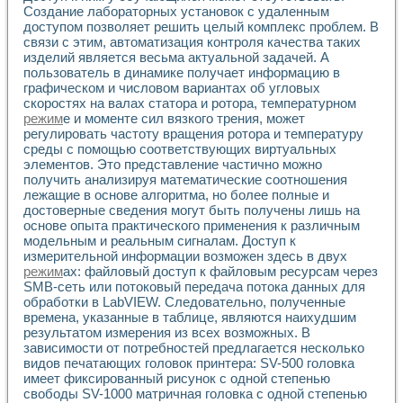
Применение LabVIEW для исследования течения в расши
Создание лабораторных установок с удаленным
доступом позволяет решить целый комплекс проблем. В
Создание виртуальной работы «Изучение магнитных свой
связи с этим, автоматизация контроля качества таких
Обратный маятник
изделий является весьма актуальной задачей. А
Устройство для изучения основ интерфейсов обмена по п
пользователь в динамике получает информацию в
Лабораторный практикум: изучение адиабатического расш
графическом и числовом вариантах об угловых
Стенд для исследования электрических переходных харак
скоростях на валах статора и ротора, температурном
Система статистической обработки результатов измерите
режим
е и моменте сил вязкого трения, может
Автоматизация лазерно-плазменных измерений с помощ
регулировать частоту вращения ротора и температуру
Модельно-измерительный комплекс. Назначение. Состав.
среды с помощью соответствующих виртуальных
элементов. Это представление частично можно
Использование технологий NATIONAL INSTRUMENTS для с
получить анализируя математические соотношения
Учебный практикум "Спектральный и корреляционный ана
лежащие в основе алгоритма, но более полные и
Учебный стенд для исследования принципа действия унив
достоверные сведения могут быть получены лишь на
Оборудование и программное обеспечение учебных лабор
основе опыта практического применения к различным
Виртуальный лабораторный практикум для изучения техн
модельным и реальным сигналам. Доступ к
Управление роботом ТУР-10 средствами LabVIEW
измерительной информации возможен здесь в двух
Аппаратно-программный комплекс для исследования АЧХ 
режим
ах: файловый доступ к файловым ресурсам через
Автоматизированный дистанционный лабораторный практи
SMB-сеть или потоковый передача потока данных для
Исследование возможности реставрации одномерных сигн
обработки в LabVIEW. Следовательно, полученные
времена, указанные в таблице, являются наихудшим
Использование технологий NATIONAL INSTRUMENTS в оп
результатом измерения из всех возможных. В
Разработка модификаций алгоритма полигармонической э
зависимости от потребностей предлагается несколько
Учебный стенд для исследования принципа действия унив
видов печатающих головок принтера: SV-500 головка
Виртуальная система поддержки принимаемых решений в
имеет фиксированный рисунок с одной степенью
Преемственность дисциплин «Моделирование систем» и «
свободы SV-1000 матричная головка с одной степенью