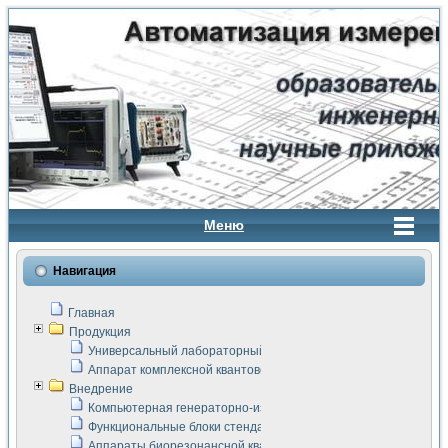
Меню
Навигация
Главная
Продукция
Универсальный лабораторный стенд "Сигнал-USB"
Аппарат комплексной квантовой терапии Интроскан
Внедрение
Компьютерная генераторно-измерительная система
Функциональные блоки стенда "Сигнал-USB"
Аппараты биорезонансной квантовой терапии серии СКАН