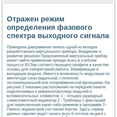
Расчет переноса аэрозоля и выпадения осадка в реально
Формирование линейной шкалы цвета модели CIE L*a*b с
Установка для измерения вольтамперных характеристик с
Отражен режим
Применение NI VISION для геометрического анализа в ме
Система температурной стабилизации
определения фазового
Управление движением с помощью программно - аппаратног
спектра выходного сигнала
Определение параметров всплывающих газовых пузырьков
Система управления асинхронным тиристорным электроп
Лазерный профилометр
Приведена диаграммная панель одной из вкладок
Применение средств NATIONAL INSTRUMENTS для автомат
разработанного виртуального прибора. Внедрение и
Разработка автоматизированного стенда для исследован
развитие решения Предложенный виртуальный прибор
Автоматизированный стенд рентгеновской диагностики п
может найти применение прежде всего в учебном
Высокочувствительные оптоэлектронные дифракционные 
процессе ВУЗов соответствующего профиля в качестве
Установка для измерения диэлектрических свойств сегне
основы для лабораторной работы. Верификация и
Исследование кинетики зарождения и развития дефектов 
валидация модели. Имеется возможность модуляции по
амплитуде синусоидальной, степенной,
Лабораторный электрический импедансный томограф на б
экспоненциальной или логарифмической функциями. На
Микрозондовая система для характеризации механических
рисунке 2 показано расположение на передней панели
Метод траекторий в исследовании металлообрабатывающ
подключаемых к микроконтроллеру модулей и
Промышленная автоматизация
вспомогательных элементов: 1 - четырех разрядный
Автоматизация технологических процессов получения дис
семисегментный индикатор 2 - Тумблеры с фиксацией
Использование систем технического зрения для контроля
для переключения каких-либо режимов в программе 3 -
Исследование электромагнитных переходных процессов при
Панель индикаторов состояния портов. Здесь сервер
Применение LabVIEW при разработке обучающих информа
данных «архив» ведет запись всех 6 потоков на диск с