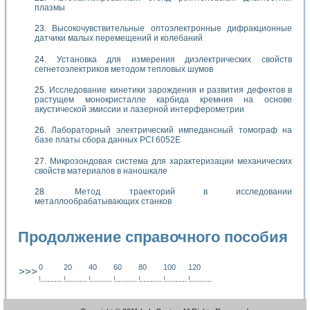
плазмы
Высокочувствительные оптоэлектронные дифракционные
датчики малых перемещений и колебаний
Установка для измерения диэлектрических свойств
сегнетоэлектриков методом тепловых шумов
Исследование кинетики зарождения и развития дефектов в
растущем монокристалле карбида кремния на основе
акустической эмиссии и лазерной интерферометрии
Лабораторный электрический импедансный томограф на
базе платы сбора данных PCI 6052E
Микрозондовая система для характеризации механических
свойств материалов в наношкале
Метод траекторий в исследовании
металлообрабатывающих станков
Продолжение справочного пособия
0
20
40
60
80
100
120
>>>
!
.
.
.
.
.
.
.
.
.
.
.
.
.
.
.
.
.
.
.
!
.
.
.
.
.
.
.
.
.
.
.
.
.
.
.
.
.
.
.
!
.
.
.
.
.
.
.
.
.
.
.
.
.
.
.
.
.
.
.
!
.
.
.
.
.
.
.
.
.
.
.
.
.
.
.
.
.
.
.
!
.
.
.
.
.
.
.
.
.
.
.
.
.
.
.
.
.
.
.
!
.
.
.
.
.
.
.
.
.
.
.
.
.
.
.
.
.
.
.
!
.
.
.
.
.
.
.
.
.
.
.
.
.
.
.
.
.
.
.