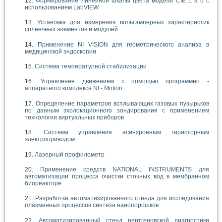
Формирование линейной шкалы цвета модели CIE L*a*b с
использованием LabVIEW
Установка для измерения вольтамперных характеристик
солнечных элементов и модулей
Применение NI VISION для геометрического анализа в
медицинской эндоскопии
Система температурной стабилизации
Управление движением с помощью программно -
аппаратного комплекса NI - Motion
Определение параметров всплывающих газовых пузырьков
по данным эхолокационного зондирования с применением
технологии виртуальных приборов
Система управления асинхронным тиристорным
электроприводом
Лазерный профилометр
Применение средств NATIONAL INSTRUMENTS для
автоматизации процесса очистки сточных вод в мембранном
биореакторе
Разработка автоматизированного стенда для исследования
плазменных процессов синтеза нанопорошков
Автоматизированный стенд рентгеновской диагностики