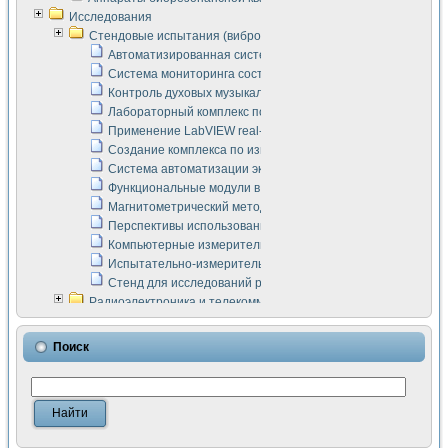
Исследования
Стендовые испытания (виброакустика, тензометрия и т.п.)
Автоматизированная система измерения параметров дизе
Система мониторинга состояния тяговых электродвигателей
Контроль духовых музыкальных инструментов
Лабораторный комплекс по исследованию элементной ба
Применение LabVIEW real-time module для моделирования
Создание комплекса по измерению скорости подвижного с
Система автоматизации экспериментальных исследований 
Функциональные модули в стандарте Nl SCXI для ультраз
Магнитометрический метод в дефектоскопии сварных шво
Перспективы использования машинного зрения в составе
Компьютерные измерительные системы для лабораторных
Испытательно-измерительный комплекс аппаратуры для о
Стенд для исследований рабочих процессов ДВС в динам
Радиоэлектроника и телекоммуникации
LabVIEW в расчетах радиолиний систем передачи данных
Аппаратно-программный комплекс для исследования АЧХ 
Поиск
Виртуальный лабораторный стенд для исследования пар
Измерение шумовых параметров операционных усилител
Измерительный преобразователь на основе цифровой обр
Инструменты для исследования выравнивания электричес
Инструменты для исследования компенсации эхо-сигнало