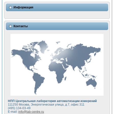
Использование NI LabVIEW для математического моделир
Исследовние возможности создания измерителя ВАХ фото
Информация
Математическое моделирование генератора сигналов - и
Моделирование и экспериментальное исследование линей
Применение осциллографического модуля с высоким разр
Симуляция отклика импульсного радиолокационного сигнал
Контакты
Автоматизация формирования уравнений состояния для и
Блок гальванической развязки для устройства сбора данн
Разработка автоматизированного стенда для измерения о
Применение среды LabVIEW для построения картины возб
Портативная система для определения показателей качес
Использование LabVIEW для управления источником пит
Устройство для снятия вольт-амперных характеристик со
Передовые научные технологии: нано-, фемто-, биотехнологи
Автоматизированная установка по измерению временных 
Автоматизированный лабораторный комплекс на базе Lab
Визуализация моделирования и оптимизации тепловой об
Виртуальный прибор для исследования функциональных в
Исследование возможности создания экономичного виртуа
Исследование кинетики движения макрочастиц в упорядо
Комплекс автоматизированной диагностики крови
НПП Центральная лаборатория автоматизации измерений
Метод прогнозирования свойств дисперсных продуктов п
111250 Москва, Энергетическая улица, д.7, офис 311
Недорогая система управления сверхпроводящим соленои
(495) 134-03-49
E-mail:
info@lab-centre.ru
Применение технологий NI в курсе экспериментальной фи