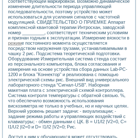
соответствующей маркировкой. Возможно динамическое
Разработка виртуальных тренажеров путем моделировани
изменение длительности периода управляющей
Система блокировок, сигнализации и защиты ускорителя 
последовательности, поэтому устройство может
Система сбора данных и управления процессом цементир
использоваться для усиления сигналов с частотной
Управление температурой газовой среды специальной ба
модуляцией. СВИДЕТЕЛЬСТВО О ПРИЕМКЕ Аппарат
Разработка программного обеспечения с использованием
комплексной квантовой терапии Интроскан, заводской
Использование технологий NATIONAL INSTRUMENTS при ра
номер _________, соответствует техническим условиям
Оборудование для промышленной термотрансферной мар
и признан годным к эксплуатации. Измерение вязкости в
Автоматизация реометрических исследований на базе La
режим
е постоянного момента осуществляется
Применение измерителя иммитанса для исследова¬ния эле
посредством нагружения грузами, устанавливаемыми в
чашку 2 рис. Подсистема теоретической подготовки.
Исследование электромагнитных переходных процессов при
Оборудование Измерительная система стенда состоит
Стенд для исследования электрических переходных харак
из персонального компьютера, блока согласования и
Автоматизация контроля сварных швов на базе техноло
измерения на основе устройства сбора данных Lab-PC-
Измерительный контроль с применением неиндустриальны
1200 и блока "Коннектор" и реализована с помощью
Моделирование надежности и эффективности систем упра
электрической схемы рис. Внешний вид универсального
Лабораторные практикумы и учебные стенды
лабораторного стенда “Сигнал-USB”. Наборная
Автоматизация лабораторного стенда по измерению проф
макетная плата с электрической схемой контроллера.
Автоматизированные лабораторные комплексы для вузов,
Система контроля температуры с обратной связью. %,
что обеспечило возможность использования
Виртуальный прибор для исследования нелинейных рези
вискозиметра не только в учебных, но и научных целях.
Использование виртуальных приборов в процесе изучения
Верхний уровень решает задачи: - визуализации; -
Использование программ ELECTRONICS WORKBENCH-MULTI
задание режима работы и управляющих воздействий с
Лабораторный практикум по дисциплине «Цифровые вычис
клавиатуры; - обмен данными с ЦК. В = U1/I2 |V2=0, C=
Лабораторный практикум по ИНС на основе LabVIEW
I1/U2 |I2=0 и D= I1/I2 |V2=0; Рис.
Лабораторный практикум по основам теории коммутации
Опыт использования NI LabVIEW для создания лабораторн
Доступ к ним у обучающихся может отсутствовать.