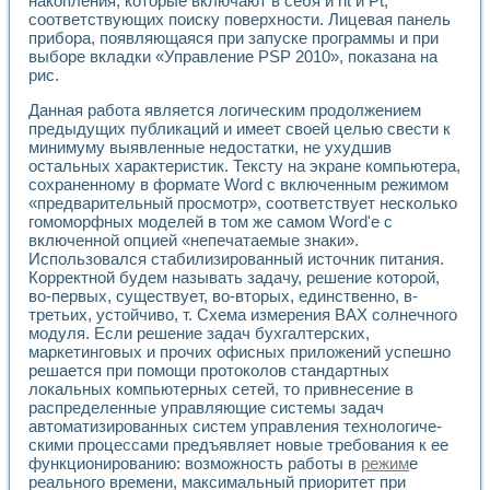
накопления, которые включают в себя и ht и Pt,
соответствующих поиску поверхности. Лицевая панель
прибора, появляющаяся при запуске программы и при
выборе вкладки «Управление PSP 2010», показана на
рис.
Данная работа является логическим продолжением
предыдущих публикаций и имеет своей целью свести к
минимуму выявленные недостатки, не ухудшив
остальных характеристик. Тексту на экране компьютера,
сохраненному в формате Word с включенным режимом
«предварительный просмотр», соответствует несколько
гомоморфных моделей в том же самом Word'e с
включенной опцией «непечатаемые знаки».
Использовался стабилизированный источник питания.
Корректной будем называть задачу, решение которой,
во-первых, существует, во-вторых, единственно, в-
третьих, устойчиво, т. Схема измерения ВАХ солнечного
модуля. Если решение задач бухгалтерских,
маркетинго­вых и прочих офисных приложений успешно
решается при помощи протоколов стандартных
локальных компьютерных сетей, то привнесение в
распределенные управляющие системы задач
автоматизированных систем управления технологиче­
скими процессами предъявляет новые требования к ее
функционированию: возможность работы в
режим
е
реального времени, максимальный приоритет при