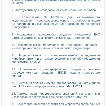
каналов
Инструменты для исследования компенсации эхо-сигналов
Использование NI LabVIEW для математического
моделирования сверхширокополосного стробоскопического
осциллографа и исследования методов расширения его полосы
пропускания
Исследовние возможности создания измерителя ВАХ
фотоэлементов на базе виртуальных средств измерений
Математическое моделирование генератора сигналов -
имитатора джиттера и измерителя параметров джиттера
Моделирование и экспериментальное исследование
линейных антенн и антенных решеток в учебной лаборатории
средствами LabVIEW
Применение осциллографического модуля с высоким
разрешением для создания SPICE- модели импульсного
сигнала
Симуляция отклика импульсного радиолокационного сигнала
и его FFT анализ в программной среде Lab VIEW 7.1
Автоматизация формирования уравнений состояния для
исследования переходных процессов в среде LabVIEW
Блок гальванической развязки для устройства сбора данных