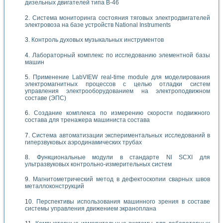
дизельных двигателей типа В-46
Система мониторинга состояния тяговых электродвигателей
электровоза на базе устройств National Instruments
Контроль духовых музыкальных инструментов
Лабораторный комплекс по исследованию элементной базы
машин
Применение LabVIEW real-time module для моделирования
электромагнитных процессов с целью отладки систем
управления электрооборудованием на электроподвижном
составе (ЭПС)
Создание комплекса по измерению скорости подвижного
состава для тренажера машиниста состава
Система автоматизации экспериментальных исследований в
гиперзвуковых аэродинамических трубах
Функциональные модули в стандарте Nl SCXI для
ультразвуковых контрольно-измерительных систем
Магнитометрический метод в дефектоскопии сварных швов
металлоконструкций
Перспективы использования машинного зрения в составе
системы управления движением экраноплана