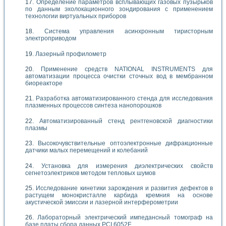
Определение параметров всплывающих газовых пузырьков
по данным эхолокационного зондирования с применением
технологии виртуальных приборов
Система управления асинхронным тиристорным
электроприводом
Лазерный профилометр
Применение средств NATIONAL INSTRUMENTS для
автоматизации процесса очистки сточных вод в мембранном
биореакторе
Разработка автоматизированного стенда для исследования
плазменных процессов синтеза нанопорошков
Автоматизированный стенд рентгеновской диагностики
плазмы
Высокочувствительные оптоэлектронные дифракционные
датчики малых перемещений и колебаний
Установка для измерения диэлектрических свойств
сегнетоэлектриков методом тепловых шумов
Исследование кинетики зарождения и развития дефектов в
растущем монокристалле карбида кремния на основе
акустической эмиссии и лазерной интерферометрии
Лабораторный электрический импедансный томограф на
базе платы сбора данных PCI 6052E