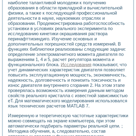
наиболее талантливой молодежи к получению
Применение LabVIEW для исследования течения в расши
образования в области прикладной и вычислительной
Создание виртуальной работы «Изучение магнитных свой
физики, а также к последующей профессиональной
Обратный маятник
деятельности в науке, наукоемких отраслях и
Устройство для изучения основ интерфейсов обмена по п
образовании. Продемонстрирована работоспособность
Лабораторный практикум: изучение адиабатического расш
установки в условиях реального эксперимента по
Стенд для исследования электрических переходных харак
исследованию кинетики окрашивания раствора
Система статистической обработки результатов измерите
перинафттиоиндиго. Изучение основных и
дополнительных погрешностей средств измерений. В
Автоматизация лазерно-плазменных измерений с помощ
функциях библиотеки реализованы следующие задачи:
Модельно-измерительный комплекс. Назначение. Состав.
определение электромагнитного момента двигателя по
Использование технологий NATIONAL INSTRUMENTS для с
выражениям 1, 4 и 5, расчет регулятора момента и
Учебный практикум "Спектральный и корреляционный ана
функционального блока.
Исследования
показывают, что
Учебный стенд для исследования принципа действия унив
учет динамических характеристик двигателя позволяет
Оборудование и программное обеспечение учебных лабор
повысить эксплуатационную мощность, экономичность,
Виртуальный лабораторный практикум для изучения техн
надежность, долговечность и понизить токсичность и
Управление роботом ТУР-10 средствами LabVIEW
износ двигателя внутреннего сгорания 2. На этом этапе
Аппаратно-программный комплекс для исследования АЧХ 
проверялась возможность измерения данным методом
свойств реального кристалла с известной зависимостью
Автоматизированный дистанционный лабораторный практи
еТ. Для математического моделирования использовался
Исследование возможности реставрации одномерных сигн
язык технических расчетов MATLAB 7.
Использование технологий NATIONAL INSTRUMENTS в оп
Разработка модификаций алгоритма полигармонической э
Измеренную и теоретическую частотные характеристики
Учебный стенд для исследования принципа действия унив
можно совмещать на экране компьютера, при этом
Виртуальная система поддержки принимаемых решений в
автоматически подбирать параметры реальной цепи. ;
Преемственность дисциплин «Моделирование систем» и «
Методика обучения, а, следовательно, состав