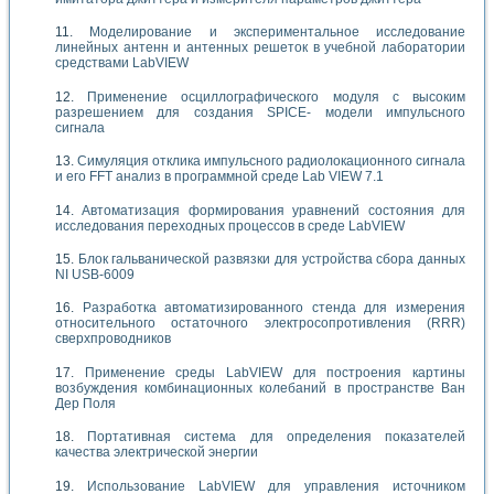
Моделирование и экспериментальное исследование
линейных антенн и антенных решеток в учебной лаборатории
средствами LabVIEW
Применение осциллографического модуля с высоким
разрешением для создания SPICE- модели импульсного
сигнала
Симуляция отклика импульсного радиолокационного сигнала
и его FFT анализ в программной среде Lab VIEW 7.1
Автоматизация формирования уравнений состояния для
исследования переходных процессов в среде LabVIEW
Блок гальванической развязки для устройства сбора данных
NI USB-6009
Разработка автоматизированного стенда для измерения
относительного остаточного электросопротивления (RRR)
сверхпроводников
Применение среды LabVIEW для построения картины
возбуждения комбинационных колебаний в пространстве Ван
Дер Поля
Портативная система для определения показателей
качества электрической энергии
Использование LabVIEW для управления источником