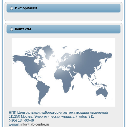
Использование NI LabVIEW для математического моделир
Исследовние возможности создания измерителя ВАХ фото
Информация
Математическое моделирование генератора сигналов - и
Моделирование и экспериментальное исследование линей
Применение осциллографического модуля с высоким разр
Симуляция отклика импульсного радиолокационного сигнал
Контакты
Автоматизация формирования уравнений состояния для и
Блок гальванической развязки для устройства сбора данн
Разработка автоматизированного стенда для измерения о
Применение среды LabVIEW для построения картины возб
Портативная система для определения показателей качес
Использование LabVIEW для управления источником пит
Устройство для снятия вольт-амперных характеристик со
Передовые научные технологии: нано-, фемто-, биотехнологи
Автоматизированная установка по измерению временных 
Автоматизированный лабораторный комплекс на базе Lab
Визуализация моделирования и оптимизации тепловой об
Виртуальный прибор для исследования функциональных в
Исследование возможности создания экономичного виртуа
Исследование кинетики движения макрочастиц в упорядо
Комплекс автоматизированной диагностики крови
НПП Центральная лаборатория автоматизации измерений
Метод прогнозирования свойств дисперсных продуктов п
111250 Москва, Энергетическая улица, д.7, офис 311
Недорогая система управления сверхпроводящим соленои
(495) 134-03-49
E-mail:
info@lab-centre.ru
Применение технологий NI в курсе экспериментальной фи