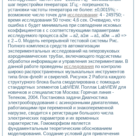
Разработка виртуальных тренажеров путем моделировани
шаг перестройки генератора: 1Гц; - погрешность
Система блокировок, сигнализации и защиты ускорителя 
установки частоты генератора не более: ±0,0015%; -
Система сбора данных и управления процессом цементир
возможное число точек для
исследования
: 4 - 249750; -
Управление температурой газовой среды специальной ба
время исследования 50 точек: 4,6 сек. Очевидно, что
Разработка программного обеспечения с использованием
ошибка ε будет минимальна при совпадении искомых
Использование технологий NATIONAL INSTRUMENTS при ра
коэффициентов ε с соответствующими параметрами
исследуемого процесса a2м →a2, a1м →a1, a0м →a0 =>
Оборудование для промышленной термотрансферной мар
ε 2→0. Модель непрерывной тестовой системы Рис.
Автоматизация реометрических исследований на базе La
Полного комплекса средств автоматизации
Применение измерителя иммитанса для исследова¬ния эле
экспериментальных исследований на гиперзвуковых
Исследование электромагнитных переходных процессов при
аэродинамических трубах, включающего подсистемы
Стенд для исследования электрических переходных харак
обработки информации и управления экспериментами. В
Автоматизация контроля сварных швов на базе техноло
данной работе проведены
исследования
по контролю
Измерительный контроль с применением неиндустриальны
широко распространенных музыкальных инструментов
Моделирование надежности и эффективности систем упра
типа блок-флейт и свирелей. Рисунок 2 Работа каждого
структурного блока была смоделирована с помощью
Лабораторные практикумы и учебные стенды
стандартных элементов LabVIEW. Поллак LabVIEW для
Автоматизация лабораторного стенда по измерению проф
новичков и специалистов Москва: Горячая линия -
Автоматизированные лабораторные комплексы для вузов,
Телеком, 2004. Постановка задачи Диагностика
Виртуальный прибор для исследования нелинейных рези
электрооборудования с асинхронными двигателями,
Использование виртуальных приборов в процесе изучения
работающими при переменной и знакопеременной
Использование программ ELECTRONICS WORKBENCH-MULTI
нагрузке, сводится к регистрации большого числа
Лабораторный практикум по дисциплине «Цифровые вычис
электрических параметров и их временных
Лабораторный практикум по ИНС на основе LabVIEW
характеристик. Гомоморфизм является
Лабораторный практикум по основам теории коммутации
фундаментальным теоретическим обоснованием
моделирования. Создание условий для привлечения
Опыт использования NI LabVIEW для создания лабораторн