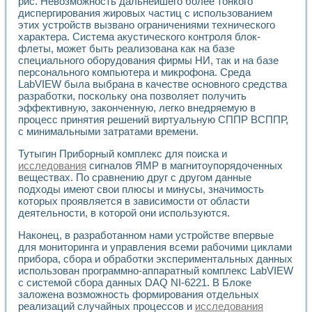
рис. Невозможность дальнейшего более тонкого
диспергирования жировых частиц с использованием
этих устройств вызвано ограничениями технического
характера. Система акустического контроля блок-
флеты, может быть реализована как на базе
специального оборудования фирмы НИ, так и на базе
персонального компьютера и микрофона. Среда
LabVIEW была выбрана в качестве основного средства
разработки, поскольку она позволяет получить
эффективную, законченную, легко внедряемую в
процесс принятия решений виртуальную СППР ВСППР,
с минимальными затратами времени.
Тутыгин Приборный комплекс для поиска и
исследования
сигналов ЯМР в магнитоупорядоченных
веществах. По сравнению друг с другом данные
подходы имеют свои плюсы и минусы, значимость
которых проявляется в зависимости от области
деятельности, в которой они используются.
Наконец, в разработанном нами устройстве впервые
для мониторинга и управления всеми рабочими циклами
прибора, сбора и обработки экспериментальных данных
использован программно-аппаратный комплекс LabVIEW
с системой сбора данных DAQ NI-6221. В Блоке
заложена возможность формирования отдельных
реализаций случайных процессов и
исследования