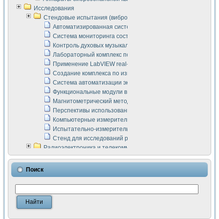
Исследования
Стендовые испытания (виброакустика, тензометрия и т.п.)
Автоматизированная система измерения параметров дизе
Система мониторинга состояния тяговых электродвигателей
Контроль духовых музыкальных инструментов
Лабораторный комплекс по исследованию элементной ба
Применение LabVIEW real-time module для моделирования
Создание комплекса по измерению скорости подвижного с
Система автоматизации экспериментальных исследований 
Функциональные модули в стандарте Nl SCXI для ультраз
Магнитометрический метод в дефектоскопии сварных шво
Перспективы использования машинного зрения в составе
Компьютерные измерительные системы для лабораторных
Испытательно-измерительный комплекс аппаратуры для о
Стенд для исследований рабочих процессов ДВС в динам
Радиоэлектроника и телекоммуникации
LabVIEW в расчетах радиолиний систем передачи данных
Аппаратно-программный комплекс для исследования АЧХ 
Поиск
Виртуальный лабораторный стенд для исследования пар
Измерение шумовых параметров операционных усилител
Измерительный преобразователь на основе цифровой обр
Инструменты для исследования выравнивания электричес
Инструменты для исследования компенсации эхо-сигнало