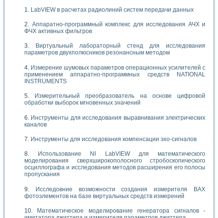
LabVIEW в расчетах радиолиний систем передачи данных
Аппаратно-программный комплекс для исследования АЧХ и
ФЧХ активных фильтров
Виртуальный лабораторный стенд для исследования
параметров двухполюсников резонансным методом
Измерение шумовых параметров операционных усилителей с
применением аппаратно-программных средств NATIONAL
INSTRUMENTS
Измерительный преобразователь на основе цифровой
обработки выборок мгновенных значений
Инструменты для исследования выравнивания электрических
каналов
Инструменты для исследования компенсации эхо-сигналов
Использование NI LabVIEW для математического
моделирования сверхширокополосного стробоскопического
осциллографа и исследования методов расширения его полосы
пропускания
Исследовние возможности создания измерителя ВАХ
фотоэлементов на базе виртуальных средств измерений
Математическое моделирование генератора сигналов -
имитатора джиттера и измерителя параметров джиттера