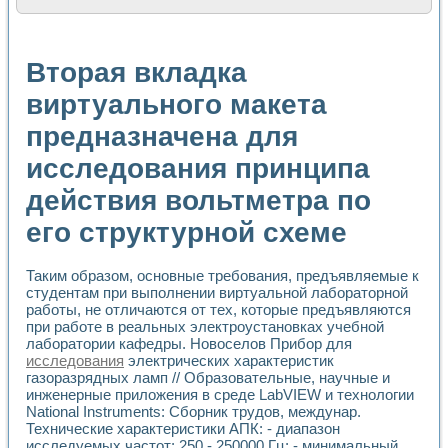
Расчет переноса аэрозоля и выпадения осадка в реально
Формирование линейной шкалы цвета модели CIE L*a*b с
Установка для измерения вольтамперных характеристик с
Вторая вкладка
Применение NI VISION для геометрического анализа в ме
Система температурной стабилизации
виртуального макета
Управление движением с помощью программно - аппаратног
предназначена для
Определение параметров всплывающих газовых пузырьков
Система управления асинхронным тиристорным электроп
исследования принципа
Лазерный профилометр
Применение средств NATIONAL INSTRUMENTS для автомат
действия вольтметра по
Разработка автоматизированного стенда для исследован
Автоматизированный стенд рентгеновской диагностики п
его структурной схеме
Высокочувствительные оптоэлектронные дифракционные 
Установка для измерения диэлектрических свойств сегне
Таким образом, основные требования, предъявляемые к
Исследование кинетики зарождения и развития дефектов 
студентам при выполнении виртуальной лабораторной
Лабораторный электрический импедансный томограф на б
работы, не отличаются от тех, которые предъявляются
Микрозондовая система для характеризации механических
при работе в реальных электроустановках учебной
Метод траекторий в исследовании металлообрабатывающ
лаборатории кафедры. Новоселов Прибор для
Промышленная автоматизация
исследования
электрических характеристик
Автоматизация технологических процессов получения дис
газоразрядных ламп // Образовательные, научные и
инженерные приложения в среде LabVIEW и технологии
Использование систем технического зрения для контроля
National Instruments: Сборник трудов, междунар.
Исследование электромагнитных переходных процессов при
Технические характеристики АПК: - диапазон
Применение LabVIEW при разработке обучающих информа
исследуемых частот: 250 - 250000 Гц; - минимальный