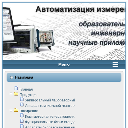
Меню
Навигация
Главная
Продукция
Универсальный лабораторный стенд "Сигнал-USB"
Аппарат комплексной квантовой терапии Интроскан
Внедрение
Компьютерная генераторно-измерительная система
Функциональные блоки стенда "Сигнал-USB"
Аппараты биорезонансной квантовой терапии серии СКАН