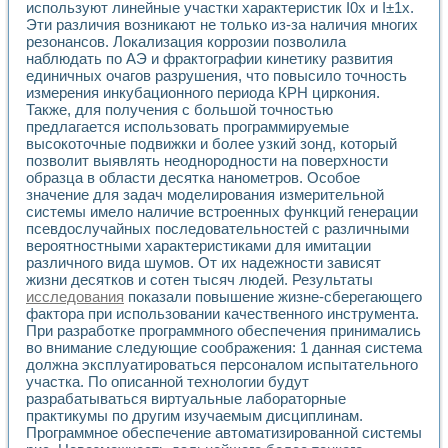
используют линейные участки характеристик I0х и I±1х.
Эти различия возникают не только из-за наличия многих
резонансов. Локализация коррозии позволила
наблюдать по АЭ и фрактографии кинетику развития
единичных очагов разрушения, что повысило точность
измерения инкубационного периода КРН циркония.
Также, для получения с большой точностью
предлагается использовать программируемые
высокоточные подвижки и более узкий зонд, который
позволит выявлять неоднородности на поверхности
образца в области десятка нанометров. Особое
значение для задач моделирования измерительной
системы имело наличие встроенных функций генерации
псевдослучайных последовательностей с различными
вероятностными характеристиками для имитации
различного вида шумов. От их надежности зависят
жизни десятков и сотен тысяч людей. Результаты
исследования
показали повышение жизне-сберегающего
фактора при использовании качественного инструмента.
При разработке программного обеспечения принимались
во внимание следующие соображения: 1 данная система
должна эксплуатироваться персоналом испытательного
участка. По описанной технологии будут
разрабатываться виртуальные лабораторные
практикумы по другим изучаемым дисциплинам.
Программное обеспечение автоматизированной системы