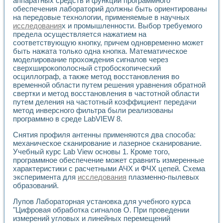
аппаратных средств и функции программного
Универсальный стенд для исследования электрических ха
обеспечения лабораторий должны быть ориентированы
Лабораторные практикумы по информационно-измерител
на передовые технологии, применяемые в научных
Виртуальный измеритель частотных характеристик на осн
исследования
х и промышленности. Выбор требуемого
Лабораторный практикум по основам теории Коммутации
предела осуществляется нажатием на
Разработка виртуальной лабораторной работы «Имитаци
соответствующую кнопку, причем одновременно может
Виртуальные практикумы по электротехнике в среде LabV
быть нажата только одна кнопка. Математическое
Из опыта внедрения в рамках национального проекта «Об
моделирование прохождения сигналов через
Исследование эффективности решателей обыкновенных 
сверхширокополосный стробоскопический
Опыт разработки LabVIEW лабораторных практикумов н
осциллограф, а также метод восстановления во
временной области путем решения уравнения обратной
Проблемы повышения качества образования и подготовки
свертки и метод восстановления в частотной области
Развитие LabVIEW лабораторного практикума по электр
путем деления на частотный коэффициент передачи
Разработка виртуальной лаборатории по электротехнике 
метод инверсного фильтра были реализованы
Усовершенствованные алгоритмы частотного анализа для
программно в среде LabVIEW 8.
Об опыте работы учебного центра «Технологии NATIONAL
Технологии NI в магистерской программе «Прикладная фи
Снятия профиля антенны применяются два способа:
Система диагностики двигателей постоянного тока
механическое сканирование и лазерное сканирование.
Учебный курс Lab View основы 1. Кроме того,
Автоматизированный стенд формирования электромагнитн
программное обеспечение может сравнить измеренные
Лабораторный практикум по курсу ИИС на базе оборудов
характеристики с расчетными АЧХ и ФЧХ цепей. Схема
Партнеры
эксперимента для
исследования
плазменно-пылевых
Академические и отраслевые институты
образований.
Учебные заведения
Бизнес
Лупов Лабораторная установка для учебного курса
Контакты
"Цифровая обработка сигналов О. При проведении
измерений угловых и линейных перемещений