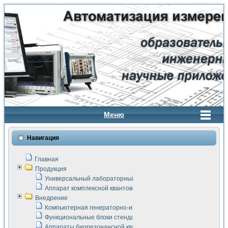
Меню
Навигация
Главная
Продукция
Универсальный лабораторный стенд "Сигнал-USB"
Аппарат комплексной квантовой терапии Интроскан
Внедрение
Компьютерная генераторно-измерительная система
Функциональные блоки стенда "Сигнал-USB"
Аппараты биорезонансной квантовой терапии серии СКАН