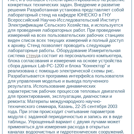
Универсальный стенд для исследования электрических ха
конкретных технических задач. Внедрение и развитие
Лабораторные практикумы по информационно-измерител
решения Разработанная установка представляет собой
Виртуальный измеритель частотных характеристик на осн
лабораторный стенд на кафедре ЮНЕСКО в ГНУ
Лабораторный практикум по основам теории Коммутации
Всероссийский Научно-Исследовательский Институт
Разработка виртуальной лабораторной работы «Имитаци
Электрификации Сельского Хозяйства, и используется
Виртуальные практикумы по электротехнике в среде LabV
для проведения лабораторных работ. При проведении
Из опыта внедрения в рамках национального проекта «Об
измерений на всех пользовательских рабочих станциях
Исследование эффективности решателей обыкновенных 
виден список всех текущих измерений и полный доступ
к архиву. Стенд позволяет проводить следующие
Опыт разработки LabVIEW лабораторных практикумов н
лабораторные работы. Оборудование Измерительная
Проблемы повышения качества образования и подготовки
система
стенд
а состоит из персонального компьютера,
Развитие LabVIEW лабораторного практикума по электр
блока согласования и измерения на основе устройства
Разработка виртуальной лаборатории по электротехнике 
сбора данных Lab-PC-1200 и блока "Коннектор" и
Усовершенствованные алгоритмы частотного анализа для
реализована с помощью электрической схемы рис.
Об опыте работы учебного центра «Технологии NATIONAL
Разрабатывается программа интерфейса пользователя
Технологии NI в магистерской программе «Прикладная фи
для управления моделью и вывода полученного
Система диагностики двигателей постоянного тока
результата. Использование динамических
характеристик рабочих процессов тепловых двигателей
Автоматизированный стенд формирования электромагнитн
для проектирования, эксплуатации, диагностики и
Лабораторный практикум по курсу ИИС на базе оборудов
ремонта: Материлы международного научно-
Партнеры
технического семинара, Казань, 22-25 сентября 2003
Академические и отраслевые институты
года. При этом происходит считывание параметров
Учебные заведения
модуля с заданной периодичностью и запись их в виде
Бизнес
таблицы. Упрощенный вариант с двумя лучами может
Контакты
применяться для измерения расхода в открытых
каналах водоочистных и гидротехнических сооружений.