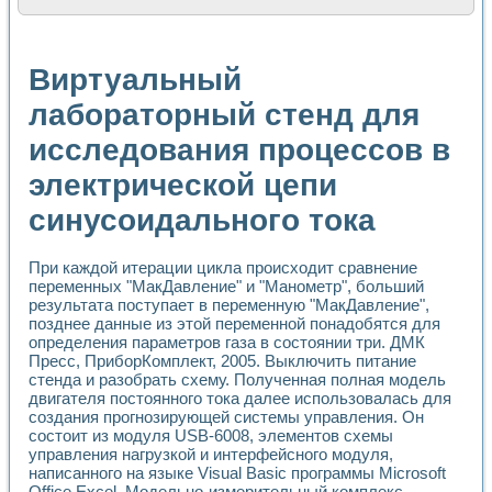
Расчет переноса аэрозоля и выпадения осадка в реально
Формирование линейной шкалы цвета модели CIE L*a*b с
Установка для измерения вольтамперных характеристик с
Виртуальный
Применение NI VISION для геометрического анализа в ме
Система температурной стабилизации
лабораторный стенд для
Управление движением с помощью программно - аппаратног
исследования процессов в
Определение параметров всплывающих газовых пузырьков
Система управления асинхронным тиристорным электроп
электрической цепи
Лазерный профилометр
Применение средств NATIONAL INSTRUMENTS для автомат
синусоидального тока
Разработка автоматизированного стенда для исследован
Автоматизированный стенд рентгеновской диагностики п
Высокочувствительные оптоэлектронные дифракционные 
При каждой итерации цикла происходит сравнение
переменных "МакДавление" и "Манометр", больший
Установка для измерения диэлектрических свойств сегне
результата поступает в переменную "МакДавление",
Исследование кинетики зарождения и развития дефектов 
позднее данные из этой переменной понадобятся для
Лабораторный электрический импедансный томограф на б
определения параметров газа в состоянии три. ДМК
Микрозондовая система для характеризации механических
Пресс, ПриборКомплект, 2005. Выключить питание
Метод траекторий в исследовании металлообрабатывающ
стенда и разобрать схему. Полученная полная модель
Промышленная автоматизация
двигателя постоянного тока далее использовалась для
Автоматизация технологических процессов получения дис
создания прогнозирующей системы управления. Он
Использование систем технического зрения для контроля
состоит из модуля USB-6008, элементов схемы
управления нагрузкой и интерфейсного модуля,
Исследование электромагнитных переходных процессов при
написанного на языке Visual Basic программы Microsoft
Применение LabVIEW при разработке обучающих информа
Office Excel. Модельно-измерительный комплекс.