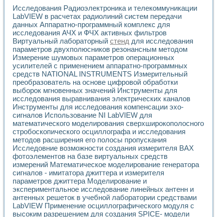
Исследования Радиоэлектроника и телекоммуникации
LabVIEW в расчетах радиолиний систем передачи
данных Аппаратно-программный комплекс для
исследования АЧХ и ФЧХ активных фильтров
Виртуальный лабораторный
стенд
для исследования
параметров двухполюсников резонансным методом
Измерение шумовых параметров операционных
усилителей с применением аппаратно-программных
средств NATIONAL INSTRUMENTS Измерительный
преобразователь на основе цифровой обработки
выборок мгновенных значений Инструменты для
исследования выравнивания электрических каналов
Инструменты для исследования компенсации эхо-
сигналов Использование NI LabVIEW для
математического моделирования сверхширокополосного
стробоскопического осциллографа и исследования
методов расширения его полосы пропускания
Исследовние возможности создания измерителя ВАХ
фотоэлементов на базе виртуальных средств
измерений Математическое моделирование генератора
сигналов - имитатора джиттера и измерителя
параметров джиттера Моделирование и
экспериментальное исследование линейных антенн и
антенных решеток в учебной лаборатории средствами
LabVIEW Применение осциллографического модуля с
высоким разрешением для создания SPICE- модели