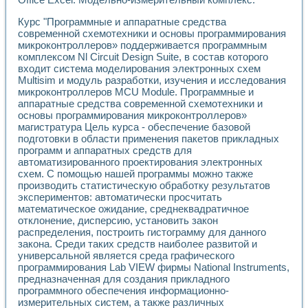
Разработка виртуальных тренажеров путем моделировани
Система блокировок, сигнализации и защиты ускорителя 
Курс "Программные и аппаратные средства
Система сбора данных и управления процессом цементир
современной схемотехники и основы программирования
Управление температурой газовой среды специальной ба
микроконтроллеров» поддерживается программным
Разработка программного обеспечения с использованием
комплексом Nl Circuit Design Suite, в состав которого
Использование технологий NATIONAL INSTRUMENTS при ра
входит система моделирования электронных схем
Multisim и модуль разработки, изучения и исследования
Оборудование для промышленной термотрансферной мар
микроконтроллеров MCU Module. Программные и
Автоматизация реометрических исследований на базе La
аппаратные средства современной схемотехники и
Применение измерителя иммитанса для исследова¬ния эле
основы программирования микроконтроллеров»
Исследование электромагнитных переходных процессов при
магистратура Цель курса - обеспечение базовой
Стенд для исследования электрических переходных харак
подготовки в области применения пакетов прикладных
Автоматизация контроля сварных швов на базе техноло
программ и аппаратных средств для
Измерительный контроль с применением неиндустриальны
автоматизированного проектирования электронных
Моделирование надежности и эффективности систем упра
схем. С помощью нашей программы можно также
производить статистическую обработку результатов
Лабораторные практикумы и учебные стенды
экспериментов: автоматически просчитать
Автоматизация лабораторного стенда по измерению проф
математическое ожидание, среднеквадратичное
Автоматизированные лабораторные комплексы для вузов,
отклонение, дисперсию, установить закон
Виртуальный прибор для исследования нелинейных рези
распределения, построить гистограмму для данного
Использование виртуальных приборов в процесе изучения
закона. Среди таких средств наиболее развитой и
Использование программ ELECTRONICS WORKBENCH-MULTI
универсальной является среда графического
Лабораторный практикум по дисциплине «Цифровые вычис
программирования Lab VIEW фирмы National Instruments,
Лабораторный практикум по ИНС на основе LabVIEW
предназначенная для создания прикладного
Лабораторный практикум по основам теории коммутации
программного обеспечения информационно-
измерительных систем, а также различных
Опыт использования NI LabVIEW для создания лабораторн