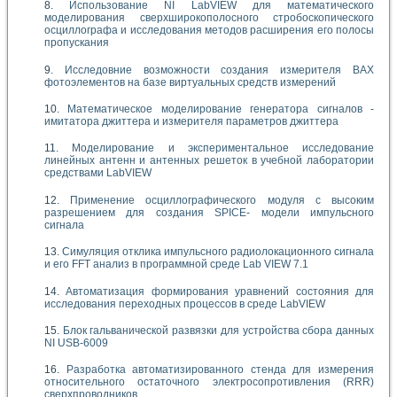
Использование NI LabVIEW для математического
моделирования сверхширокополосного стробоскопического
осциллографа и исследования методов расширения его полосы
пропускания
Исследовние возможности создания измерителя ВАХ
фотоэлементов на базе виртуальных средств измерений
Математическое моделирование генератора сигналов -
имитатора джиттера и измерителя параметров джиттера
Моделирование и экспериментальное исследование
линейных антенн и антенных решеток в учебной лаборатории
средствами LabVIEW
Применение осциллографического модуля с высоким
разрешением для создания SPICE- модели импульсного
сигнала
Симуляция отклика импульсного радиолокационного сигнала
и его FFT анализ в программной среде Lab VIEW 7.1
Автоматизация формирования уравнений состояния для
исследования переходных процессов в среде LabVIEW
Блок гальванической развязки для устройства сбора данных
NI USB-6009
Разработка автоматизированного стенда для измерения
относительного остаточного электросопротивления (RRR)
сверхпроводников