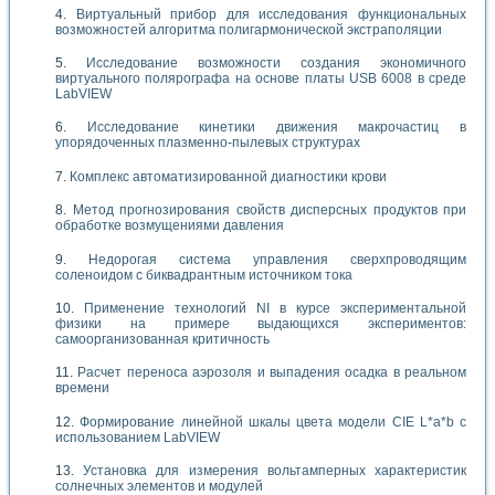
Виртуальный прибор для исследования функциональных
возможностей алгоритма полигармонической экстраполяции
Исследование возможности создания экономичного
виртуального полярографа на основе платы USB 6008 в среде
LabVIEW
Исследование кинетики движения макрочастиц в
упорядоченных плазменно-пылевых структурах
Комплекс автоматизированной диагностики крови
Метод прогнозирования свойств дисперсных продуктов при
обработке возмущениями давления
Недорогая система управления сверхпроводящим
соленоидом с биквадрантным источником тока
Применение технологий NI в курсе экспериментальной
физики на примере выдающихся экспериментов:
самоорганизованная критичность
Расчет переноса аэрозоля и выпадения осадка в реальном
времени
Формирование линейной шкалы цвета модели CIE L*a*b с
использованием LabVIEW
Установка для измерения вольтамперных характеристик
солнечных элементов и модулей