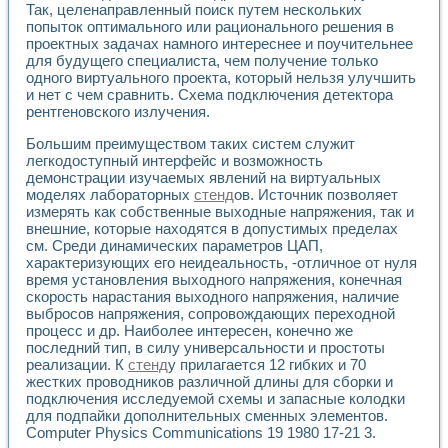
Так, целенаправленный поиск путем нескольких
попыток оптимального или рационального решения в
проектных задачах намного интереснее и поучительнее
для будущего специалиста, чем получение только
одного виртуального проекта, который нельзя улучшить
и нет с чем сравнить. Схема подключения детектора
рентгеновского излучения.
Большим преимуществом таких систем служит
легкодоступный интерфейс и возможность
демонстрации изучаемых явлений на виртуальных
моделях лабораторных
стенд
ов. Источник позволяет
измерять как собственные выходные напряжения, так и
внешние, которые находятся в допустимых пределах
см. Среди динамических параметров ЦАП,
характеризующих его неидеальность, -отличное от нуля
время установления выходного напряжения, конечная
скорость нарастания выходного напряжения, наличие
выбросов напряжения, сопровождающих переходной
процесс и др. Наиболее интересен, конечно же
последний тип, в силу универсальности и простоты
реализации. К
стенд
у прилагается 12 гибких и 70
жестких проводников различной длины для сборки и
подключения исследуемой схемы и запасные колодки
для подпайки дополнительных сменных элементов.
Computer Physics Communications 19 1980 17-21 3.