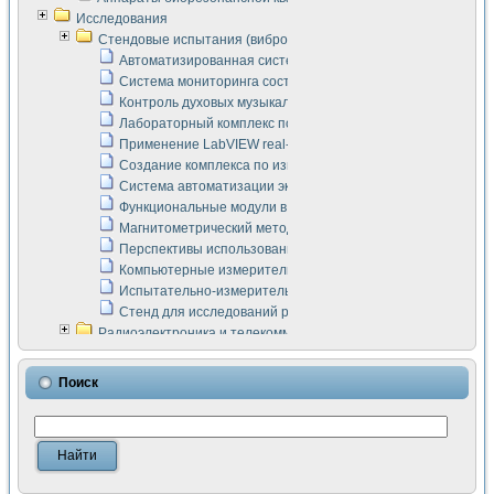
Исследования
Стендовые испытания (виброакустика, тензометрия и т.п.)
Автоматизированная система измерения параметров дизе
Система мониторинга состояния тяговых электродвигателей
Контроль духовых музыкальных инструментов
Лабораторный комплекс по исследованию элементной ба
Применение LabVIEW real-time module для моделирования
Создание комплекса по измерению скорости подвижного с
Система автоматизации экспериментальных исследований 
Функциональные модули в стандарте Nl SCXI для ультраз
Магнитометрический метод в дефектоскопии сварных шво
Перспективы использования машинного зрения в составе
Компьютерные измерительные системы для лабораторных
Испытательно-измерительный комплекс аппаратуры для о
Стенд для исследований рабочих процессов ДВС в динам
Радиоэлектроника и телекоммуникации
LabVIEW в расчетах радиолиний систем передачи данных
Аппаратно-программный комплекс для исследования АЧХ 
Поиск
Виртуальный лабораторный стенд для исследования пар
Измерение шумовых параметров операционных усилител
Измерительный преобразователь на основе цифровой обр
Инструменты для исследования выравнивания электричес
Инструменты для исследования компенсации эхо-сигнало