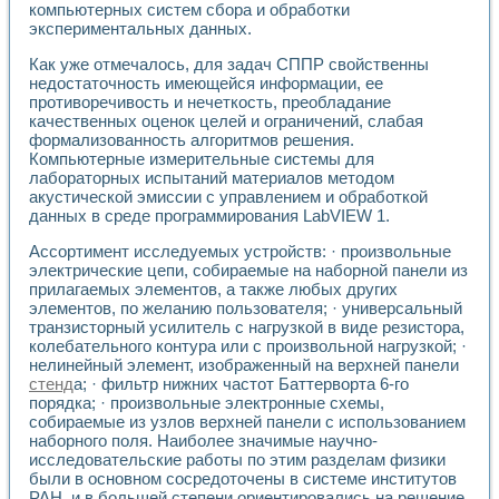
компьютерных систем сбора и обработки
Применение LabVIEW для исследования течения в расши
экспериментальных данных.
Создание виртуальной работы «Изучение магнитных свой
Обратный маятник
Как уже отмечалось, для задач СППР свойственны
Устройство для изучения основ интерфейсов обмена по п
недостаточность имеющейся информации, ее
Лабораторный практикум: изучение адиабатического расш
противоречивость и нечеткость, преобладание
Стенд для исследования электрических переходных харак
качественных оценок целей и ограничений, слабая
формализованность алгоритмов решения.
Система статистической обработки результатов измерите
Компьютерные измерительные системы для
Автоматизация лазерно-плазменных измерений с помощ
лабораторных испытаний материалов методом
Модельно-измерительный комплекс. Назначение. Состав.
акустической эмиссии с управлением и обработкой
Использование технологий NATIONAL INSTRUMENTS для с
данных в среде программирования LabVIEW 1.
Учебный практикум "Спектральный и корреляционный ана
Учебный стенд для исследования принципа действия унив
Ассортимент исследуемых устройств: · произвольные
Оборудование и программное обеспечение учебных лабор
электрические цепи, собираемые на наборной панели из
Виртуальный лабораторный практикум для изучения техн
прилагаемых элементов, а также любых других
элементов, по желанию пользователя; · универсальный
Управление роботом ТУР-10 средствами LabVIEW
транзисторный усилитель с нагрузкой в виде резистора,
Аппаратно-программный комплекс для исследования АЧХ 
колебательного контура или с произвольной нагрузкой; ·
Автоматизированный дистанционный лабораторный практи
нелинейный элемент, изображенный на верхней панели
Исследование возможности реставрации одномерных сигн
стенд
а; · фильтр нижних частот Баттерворта 6-го
Использование технологий NATIONAL INSTRUMENTS в оп
порядка; · произвольные электронные схемы,
Разработка модификаций алгоритма полигармонической э
собираемые из узлов верхней панели с использованием
Учебный стенд для исследования принципа действия унив
наборного поля. Наиболее значимые научно-
Виртуальная система поддержки принимаемых решений в
исследовательские работы по этим разделам физики
были в основном сосредоточены в системе институтов
Преемственность дисциплин «Моделирование систем» и «
РАН, и в большей степени ориентировались на решение