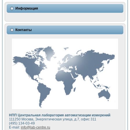
Использование NI LabVIEW для математического моделир
Исследовние возможности создания измерителя ВАХ фото
Информация
Математическое моделирование генератора сигналов - и
Моделирование и экспериментальное исследование линей
Применение осциллографического модуля с высоким разр
Симуляция отклика импульсного радиолокационного сигнал
Контакты
Автоматизация формирования уравнений состояния для и
Блок гальванической развязки для устройства сбора данн
Разработка автоматизированного стенда для измерения о
Применение среды LabVIEW для построения картины возб
Портативная система для определения показателей качес
Использование LabVIEW для управления источником пит
Устройство для снятия вольт-амперных характеристик со
Передовые научные технологии: нано-, фемто-, биотехнологи
Автоматизированная установка по измерению временных 
Автоматизированный лабораторный комплекс на базе Lab
Визуализация моделирования и оптимизации тепловой об
Виртуальный прибор для исследования функциональных в
Исследование возможности создания экономичного виртуа
Исследование кинетики движения макрочастиц в упорядо
Комплекс автоматизированной диагностики крови
НПП Центральная лаборатория автоматизации измерений
Метод прогнозирования свойств дисперсных продуктов п
111250 Москва, Энергетическая улица, д.7, офис 311
Недорогая система управления сверхпроводящим соленои
(495) 134-03-49
E-mail:
info@lab-centre.ru
Применение технологий NI в курсе экспериментальной фи