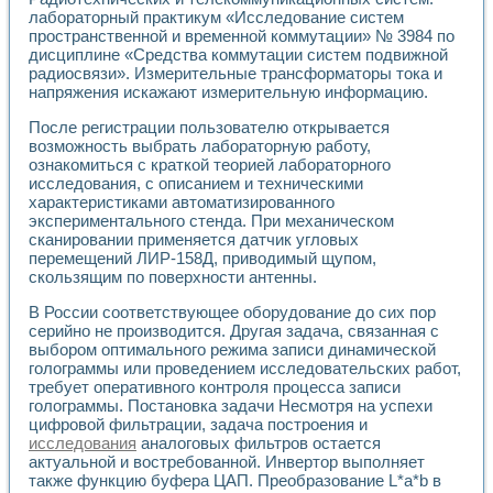
Универсальный стенд для исследования электрических ха
лабораторный практикум «Исследование систем
Лабораторные практикумы по информационно-измерител
пространственной и временной коммутации» № 3984 по
Виртуальный измеритель частотных характеристик на осн
дисциплине «Средства коммутации систем подвижной
Лабораторный практикум по основам теории Коммутации
радиосвязи». Измерительные трансформаторы тока и
Разработка виртуальной лабораторной работы «Имитаци
напряжения искажают измерительную информацию.
Виртуальные практикумы по электротехнике в среде LabV
Из опыта внедрения в рамках национального проекта «Об
После регистрации пользователю открывается
возможность выбрать лабораторную работу,
Исследование эффективности решателей обыкновенных 
ознакомиться с краткой теорией лабораторного
Опыт разработки LabVIEW лабораторных практикумов н
исследования, с описанием и техническими
Проблемы повышения качества образования и подготовки
характеристиками автоматизированного
Развитие LabVIEW лабораторного практикума по электр
экспериментального стенда. При механическом
Разработка виртуальной лаборатории по электротехнике 
сканировании применяется датчик угловых
Усовершенствованные алгоритмы частотного анализа для
перемещений ЛИР-158Д, приводимый щупом,
Об опыте работы учебного центра «Технологии NATIONAL
скользящим по поверхности антенны.
Технологии NI в магистерской программе «Прикладная фи
В России соответствующее оборудование до сих пор
Система диагностики двигателей постоянного тока
серийно не производится. Другая задача, связанная с
Автоматизированный стенд формирования электромагнитн
выбором оптимального режима записи динамической
Лабораторный практикум по курсу ИИС на базе оборудов
голограммы или проведением исследовательских работ,
Партнеры
требует оперативного контроля процесса записи
Академические и отраслевые институты
голограммы. Постановка задачи Несмотря на успехи
Учебные заведения
цифровой фильтрации, задача построения и
Бизнес
исследования
аналоговых фильтров остается
Контакты
актуальной и востребованной. Инвертор выполняет
также функцию буфера ЦАП. Преобразование L*a*b в