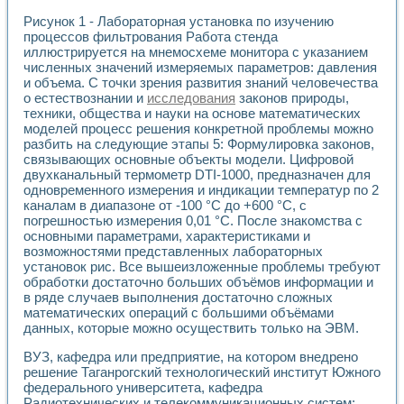
Применение LabVIEW для исследования течения в расши
Рисунок 1 - Лабораторная установка по изучению
Создание виртуальной работы «Изучение магнитных свой
процессов фильтрования Работа стенда
Обратный маятник
иллюстрируется на мнемосхеме монитора с указанием
Устройство для изучения основ интерфейсов обмена по п
численных значений измеряемых параметров: давления
Лабораторный практикум: изучение адиабатического расш
и объема. С точки зрения развития знаний человечества
Стенд для исследования электрических переходных харак
о естествознании и
исследования
законов природы,
техники, общества и науки на основе математических
Система статистической обработки результатов измерите
моделей процесс решения конкретной проблемы можно
Автоматизация лазерно-плазменных измерений с помощ
разбить на следующие этапы 5: Формулировка законов,
Модельно-измерительный комплекс. Назначение. Состав.
связывающих основные объекты модели. Цифровой
Использование технологий NATIONAL INSTRUMENTS для с
двухканальный термометр DTI-1000, предназначен для
Учебный практикум "Спектральный и корреляционный ана
одновременного измерения и индикации температур по 2
Учебный стенд для исследования принципа действия унив
каналам в диапазоне от -100 °С до +600 °С, с
Оборудование и программное обеспечение учебных лабор
погрешностью измерения 0,01 °С. После знакомства с
Виртуальный лабораторный практикум для изучения техн
основными параметрами, характеристиками и
Управление роботом ТУР-10 средствами LabVIEW
возможностями представленных лабораторных
установок рис. Все вышеизложенные проблемы требуют
Аппаратно-программный комплекс для исследования АЧХ 
обработки достаточно больших объёмов информации и
Автоматизированный дистанционный лабораторный практи
в ряде случаев выполнения достаточно сложных
Исследование возможности реставрации одномерных сигн
математических операций с большими объёмами
Использование технологий NATIONAL INSTRUMENTS в оп
данных, которые можно осуществить только на ЭВМ.
Разработка модификаций алгоритма полигармонической э
Учебный стенд для исследования принципа действия унив
ВУЗ, кафедра или предприятие, на котором внедрено
Виртуальная система поддержки принимаемых решений в
решение Таганрогский технологический институт Южного
федерального университета, кафедра
Преемственность дисциплин «Моделирование систем» и «
Радиотехнических и телекоммуникационных систем: