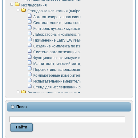
Исследования
Стендовые испытания (виброакустика, тензометрия и т.п.)
Автоматизированная система измерения параметров дизе
Система мониторинга состояния тяговых электродвигателей
Контроль духовых музыкальных инструментов
Лабораторный комплекс по исследованию элементной ба
Применение LabVIEW real-time module для моделирования
Создание комплекса по измерению скорости подвижного с
Система автоматизации экспериментальных исследований 
Функциональные модули в стандарте Nl SCXI для ультраз
Магнитометрический метод в дефектоскопии сварных шво
Перспективы использования машинного зрения в составе
Компьютерные измерительные системы для лабораторных
Испытательно-измерительный комплекс аппаратуры для о
Стенд для исследований рабочих процессов ДВС в динам
Радиоэлектроника и телекоммуникации
LabVIEW в расчетах радиолиний систем передачи данных
Аппаратно-программный комплекс для исследования АЧХ 
Поиск
Виртуальный лабораторный стенд для исследования пар
Измерение шумовых параметров операционных усилител
Измерительный преобразователь на основе цифровой обр
Инструменты для исследования выравнивания электричес
Инструменты для исследования компенсации эхо-сигнало