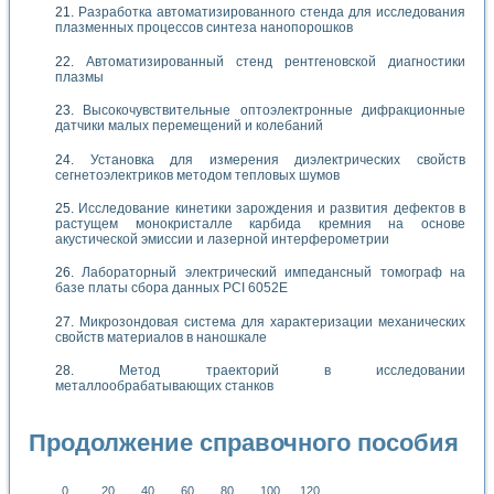
Разработка автоматизированного стенда для исследования
плазменных процессов синтеза нанопорошков
Автоматизированный стенд рентгеновской диагностики
плазмы
Высокочувствительные оптоэлектронные дифракционные
датчики малых перемещений и колебаний
Установка для измерения диэлектрических свойств
сегнетоэлектриков методом тепловых шумов
Исследование кинетики зарождения и развития дефектов в
растущем монокристалле карбида кремния на основе
акустической эмиссии и лазерной интерферометрии
Лабораторный электрический импедансный томограф на
базе платы сбора данных PCI 6052E
Микрозондовая система для характеризации механических
свойств материалов в наношкале
Метод траекторий в исследовании
металлообрабатывающих станков
Продолжение справочного пособия
0
20
40
60
80
100
120