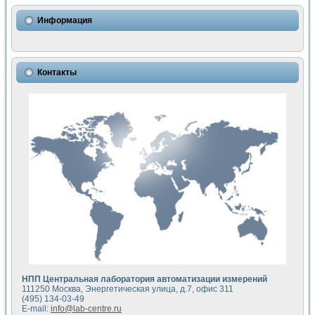
Использование NI LabVIEW для математического моделир
Исследовние возможности создания измерителя ВАХ фото
Информация
Математическое моделирование генератора сигналов - и
Моделирование и экспериментальное исследование линей
Применение осциллографического модуля с высоким разр
Симуляция отклика импульсного радиолокационного сигнал
Контакты
Автоматизация формирования уравнений состояния для и
Блок гальванической развязки для устройства сбора данн
Разработка автоматизированного стенда для измерения о
Применение среды LabVIEW для построения картины возб
Портативная система для определения показателей качес
Использование LabVIEW для управления источником пит
Устройство для снятия вольт-амперных характеристик со
Передовые научные технологии: нано-, фемто-, биотехнологи
Автоматизированная установка по измерению временных 
Автоматизированный лабораторный комплекс на базе Lab
Визуализация моделирования и оптимизации тепловой об
Виртуальный прибор для исследования функциональных в
Исследование возможности создания экономичного виртуа
Исследование кинетики движения макрочастиц в упорядо
Комплекс автоматизированной диагностики крови
НПП Центральная лаборатория автоматизации измерений
Метод прогнозирования свойств дисперсных продуктов п
111250 Москва, Энергетическая улица, д.7, офис 311
Недорогая система управления сверхпроводящим соленои
(495) 134-03-49
E-mail:
info@lab-centre.ru
Применение технологий NI в курсе экспериментальной фи