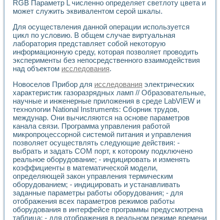
RGB Параметр L численно определяет светлоту цвета и
может служить эквивалентом серой шкалы.
Для осуществления данной операции используется
цикл по условию. В общем случае виртуальная
лаборатория представляет собой некоторую
информационную среду, которая позволяет проводить
эксперименты без непосредственного взаимодействия
над объектом
исследования
.
Новоселов Прибор для
исследования
электрических
характеристик газоразрядных ламп // Образовательные,
научные и инженерные приложения в среде LabVIEW и
технологии National Instruments: Сборник трудов,
междунар. Они вычисляются на основе параметров
канала связи. Программа управления работой
микропроцессорной системой питания и управления
позволяет осуществлять следующие действия: -
выбрать и задать СОМ порт, к которому подключено
реальное оборудование; - индицировать и изменять
коэффициенты в математической модели,
определяющей закон управления термическим
оборудованием; - индицировать и устанавливать
заданные параметры работы оборудования; - для
отображения всех параметров режимов работы
оборудования в интерфейсе программы предусмотрена
таблица; - для отображения в реальном режиме времени