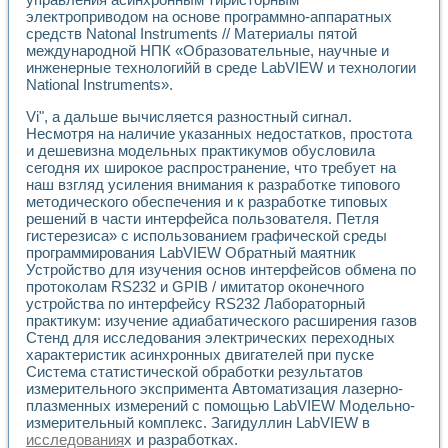
Разработка виртуальных тренажеров путем моделировани
электроприводом на основе программно-аппаратных
Система блокировок, сигнализации и защиты ускорителя 
средств Natonal Instruments // Материалы пятой
Система сбора данных и управления процессом цементир
международной НПК «Образовательные, научные и
Управление температурой газовой среды специальной ба
инженерные технологийй в среде LabVIEW и технологии
Разработка программного обеспечения с использованием
National Instruments».
Использование технологий NATIONAL INSTRUMENTS при ра
Vi", а дальше вычисляется разностный сигнал.
Оборудование для промышленной термотрансферной мар
Несмотря на наличие указанных недостатков, простота
Автоматизация реометрических исследований на базе La
и дешевизна модельных практикумов обусловила
Применение измерителя иммитанса для исследова¬ния эле
сегодня их широкое распространение, что требует на
Исследование электромагнитных переходных процессов при
наш взгляд усиления внимания к разработке типового
Стенд для исследования электрических переходных харак
методического обеспечения и к разработке типовых
Автоматизация контроля сварных швов на базе техноло
решений в части интерфейса пользователя. Петля
Измерительный контроль с применением неиндустриальны
гистерезиса» с использованием графической среды
Моделирование надежности и эффективности систем упра
программирования LabVIEW Обратный маятник
Устройство для изучения основ интерфейсов обмена по
Лабораторные практикумы и учебные стенды
протоколам RS232 и GPIB / имитатор оконечного
Автоматизация лабораторного стенда по измерению проф
устройства по интерфейсу RS232 Лабораторный
Автоматизированные лабораторные комплексы для вузов,
практикум: изучение адиабатического расширения газов
Виртуальный прибор для исследования нелинейных рези
Стенд для исследования электрических переходных
Использование виртуальных приборов в процесе изучения
характеристик асинхронных двигателей при пуске
Использование программ ELECTRONICS WORKBENCH-MULTI
Система статистической обработки результатов
Лабораторный практикум по дисциплине «Цифровые вычис
измерительного экспримента Автоматизация лазерно-
Лабораторный практикум по ИНС на основе LabVIEW
плазменных измерений с помощью LabVIEW Модельно-
Лабораторный практикум по основам теории коммутации
измерительный комплекс. Загидуллин LabVIEW в
исследования
х и разработках.
Опыт использования NI LabVIEW для создания лабораторн