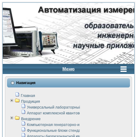
Меню
Навигация
Главная
Продукция
Универсальный лабораторный стенд "Сигнал-USB"
Аппарат комплексной квантовой терапии Интроскан
Внедрение
Компьютерная генераторно-измерительная система
Функциональные блоки стенда "Сигнал-USB"
Аппараты биорезонансной квантовой терапии серии СКАН