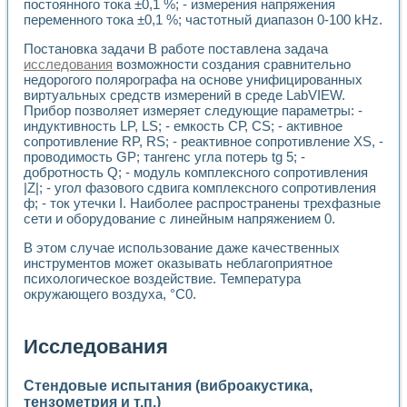
постоянного тока ±0,1 %; - измерения напряжения
переменного тока ±0,1 %; частотный диапазон 0-100 kHz.
Постановка задачи В работе поставлена задача
исследования
возможности создания сравнительно
недорогого полярографа на основе унифицированных
виртуальных средств измерений в среде LabVIEW.
Прибор позволяет измеряет следующие параметры: -
индуктивность LP, LS; - емкость СР, CS; - активное
сопротивление RP, RS; - реактивное сопротивление XS, -
проводимость GP; тангенс угла потерь tg 5; -
добротность Q; - модуль комплексного сопротивления
|Z|; - угол фазового сдвига комплексного сопротивления
ф; - ток утечки I. Наиболее распространены трехфазные
сети и оборудование с линейным напряжением 0.
В этом случае использование даже качественных
инструментов может оказывать неблагоприятное
психологическое воздействие. Температура
окружающего воздуха, °С0.
Исследования
Стендовые испытания (виброакустика,
тензометрия и т.п.)