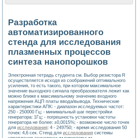
Расчет переноса аэрозоля и выпадения осадка в реально
Формирование линейной шкалы цвета модели CIE L*a*b с
Установка для измерения вольтамперных характеристик с
Разработка
Применение NI VISION для геометрического анализа в ме
Система температурной стабилизации
автоматизированного
Управление движением с помощью программно - аппаратног
стенда для исследования
Определение параметров всплывающих газовых пузырьков
Система управления асинхронным тиристорным электроп
плазменных процессов
Лазерный профилометр
Применение средств NATIONAL INSTRUMENTS для автомат
синтеза нанопорошков
Разработка автоматизированного стенда для исследован
Автоматизированный стенд рентгеновской диагностики п
Высокочувствительные оптоэлектронные дифракционные 
Электронная тетрадь студента см. Выбор резистора R
осуществляется исходя из соображений оптимального
Установка для измерения диэлектрических свойств сегне
усиления, то есть такого, при котором максимальное
Исследование кинетики зарождения и развития дефектов 
значение выходного сигнала преобразователя лежит как
Лабораторный электрический импедансный томограф на б
можно ближе к максимальному значению входного
Микрозондовая система для характеризации механических
напряжения АЦП платы ввода/вывода. Технические
Метод траекторий в исследовании металлообрабатывающ
характеристики АПК: - диапазон исследуемых частот:
Промышленная автоматизация
250 - 250000 Гц; - минимальный шаг перестройки
Автоматизация технологических процессов получения дис
генератора: 1Гц; - погрешность установки частоты
Использование систем технического зрения для контроля
генератора не более: ±0,0015%; - возможное число точек
для
исследования
: 4 - 249750; - время исследования 50
Исследование электромагнитных переходных процессов при
точек: 4,6 сек. Стенд для
исследования
системы
Применение LabVIEW при разработке обучающих информа
управления асинхронным тиристорным