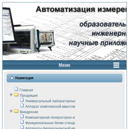
Меню
Навигация
Главная
Продукция
Универсальный лабораторный стенд "Сигнал-USB"
Аппарат комплексной квантовой терапии Интроскан
Внедрение
Компьютерная генераторно-измерительная система
Функциональные блоки стенда "Сигнал-USB"
Аппараты биорезонансной квантовой терапии серии СКАН