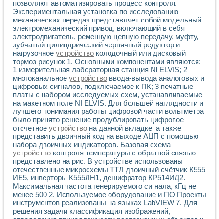
позволяют автоматизировать процесс контроля.
Применение LabVIEW для исследования течения в расши
Экспериментальная установка по исследованию
Создание виртуальной работы «Изучение магнитных свой
механических передач представляет собой модельный
Обратный маятник
электромеханический привод, включающий в себя
Устройство для изучения основ интерфейсов обмена по п
электродвигатель, ременную цепную передачу, муфту,
Лабораторный практикум: изучение адиабатического расш
зубчатый цилиндрический червячный редуктор и
Стенд для исследования электрических переходных харак
нагрузочное
устройство
колодочный или дисковый
тормоз рисунок 1. Основными компонентами являются:
Система статистической обработки результатов измерите
1 измерительная лабораторная станция Nl ELVIS; 2
Автоматизация лазерно-плазменных измерений с помощ
многоканальное
устройство
ввода-вывода аналоговых и
Модельно-измерительный комплекс. Назначение. Состав.
цифровых сигналов, подключаемое к ПК; 3 печатные
Использование технологий NATIONAL INSTRUMENTS для с
платы с набором исследуемых схем, устанавливаемые
Учебный практикум "Спектральный и корреляционный ана
на макетном поле NI ELVIS. Для большей наглядности и
Учебный стенд для исследования принципа действия унив
лучшего понимания работы цифровой части вольтметра
Оборудование и программное обеспечение учебных лабор
было принято решение продублировать цифровое
Виртуальный лабораторный практикум для изучения техн
отсчетное
устройство
на данной вкладке, а также
Управление роботом ТУР-10 средствами LabVIEW
представить двоичный код на выходе АЦП с помощью
набора двоичных индикаторов. Базовая схема
Аппаратно-программный комплекс для исследования АЧХ 
устройство
контроля температуры с обратной связью
Автоматизированный дистанционный лабораторный практи
представлено на рис. В устройстве использованы
Исследование возможности реставрации одномерных сигн
отечественные микросхемы ТТЛ двоичный счётчик К555
Использование технологий NATIONAL INSTRUMENTS в оп
ИЕ5, инверторы К555ЛН1, дешифратор КР514ИД2.
Разработка модификаций алгоритма полигармонической э
Максимальная частота генерируемого сигнала, кГц не
Учебный стенд для исследования принципа действия унив
менее 500 2. Используемое оборудование и ПО Проекты
Виртуальная система поддержки принимаемых решений в
инструментов реализованы на языках LabVIEW 7. Для
Преемственность дисциплин «Моделирование систем» и «
решения задачи классификация изображений,