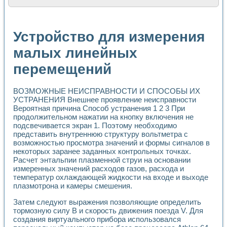
Расчет переноса аэрозоля и выпадения осадка в реально
Формирование линейной шкалы цвета модели CIE L*a*b с
Установка для измерения вольтамперных характеристик с
Устройство для измерения
Применение NI VISION для геометрического анализа в ме
Система температурной стабилизации
малых линейных
Управление движением с помощью программно - аппаратног
перемещений
Определение параметров всплывающих газовых пузырьков
Система управления асинхронным тиристорным электроп
Лазерный профилометр
ВОЗМОЖНЫЕ НЕИСПРАВНОСТИ И СПОСОБЫ ИХ
Применение средств NATIONAL INSTRUMENTS для автомат
УСТРАНЕНИЯ Внешнее проявление неисправности
Разработка автоматизированного стенда для исследован
Вероятная причина Способ устранения 1 2 3 При
Автоматизированный стенд рентгеновской диагностики п
продолжительном нажатии на кнопку включения не
Высокочувствительные оптоэлектронные дифракционные 
подсвечивается экран 1. Поэтому необходимо
Установка для измерения диэлектрических свойств сегне
представить внутреннюю структуру вольтметра с
Исследование кинетики зарождения и развития дефектов 
возможностью просмотра значений и формы сигналов в
некоторых заранее заданных контрольных точках.
Лабораторный электрический импедансный томограф на б
Расчет энтальпии плазменной струи на основании
Микрозондовая система для характеризации механических
измеренных значений расходов газов, расхода и
Метод траекторий в исследовании металлообрабатывающ
температур охлаждающей жидкости на входе и выходе
Промышленная автоматизация
плазмотрона и камеры смешения.
Автоматизация технологических процессов получения дис
Использование систем технического зрения для контроля
Затем следуют выражения позволяющие определить
Исследование электромагнитных переходных процессов при
тормозную силу В и скорость движения поезда V. Для
создания виртуального прибора использовался
Применение LabVIEW при разработке обучающих информа