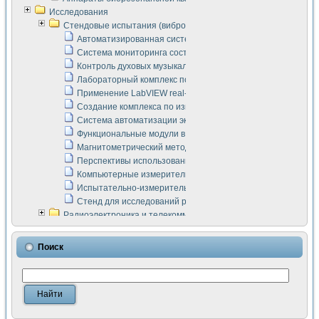
Исследования
Стендовые испытания (виброакустика, тензометрия и т.п.)
Автоматизированная система измерения параметров дизе
Система мониторинга состояния тяговых электродвигателей
Контроль духовых музыкальных инструментов
Лабораторный комплекс по исследованию элементной ба
Применение LabVIEW real-time module для моделирования
Создание комплекса по измерению скорости подвижного с
Система автоматизации экспериментальных исследований 
Функциональные модули в стандарте Nl SCXI для ультраз
Магнитометрический метод в дефектоскопии сварных шво
Перспективы использования машинного зрения в составе
Компьютерные измерительные системы для лабораторных
Испытательно-измерительный комплекс аппаратуры для о
Стенд для исследований рабочих процессов ДВС в динам
Радиоэлектроника и телекоммуникации
LabVIEW в расчетах радиолиний систем передачи данных
Аппаратно-программный комплекс для исследования АЧХ 
Поиск
Виртуальный лабораторный стенд для исследования пар
Измерение шумовых параметров операционных усилител
Измерительный преобразователь на основе цифровой обр
Инструменты для исследования выравнивания электричес
Инструменты для исследования компенсации эхо-сигнало