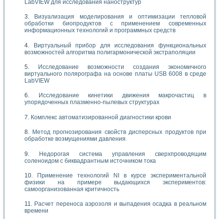
LabVIEW для исследования наноструктур
Визуализация моделирования и оптимизации тепловой
обработки биопродуктов с применением современных
информационных технологий и программных средств
Виртуальный прибор для исследования функциональных
возможностей алгоритма полигармонической экстраполяции
Исследование возможности создания экономичного
виртуального полярографа на основе платы USB 6008 в среде
LabVIEW
Исследование кинетики движения макрочастиц в
упорядоченных плазменно-пылевых структурах
Комплекс автоматизированной диагностики крови
Метод прогнозирования свойств дисперсных продуктов при
обработке возмущениями давления
Недорогая система управления сверхпроводящим
соленоидом с биквадрантным источником тока
Применение технологий NI в курсе экспериментальной
физики на примере выдающихся экспериментов:
самоорганизованная критичность
Расчет переноса аэрозоля и выпадения осадка в реальном
времени