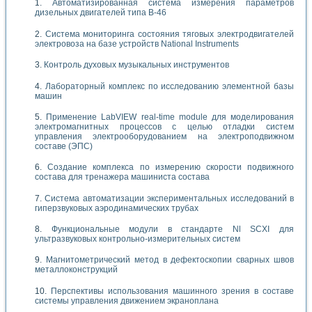
Автоматизированная система измерения параметров
дизельных двигателей типа В-46
Система мониторинга состояния тяговых электродвигателей
электровоза на базе устройств National Instruments
Контроль духовых музыкальных инструментов
Лабораторный комплекс по исследованию элементной базы
машин
Применение LabVIEW real-time module для моделирования
электромагнитных процессов с целью отладки систем
управления электрооборудованием на электроподвижном
составе (ЭПС)
Создание комплекса по измерению скорости подвижного
состава для тренажера машиниста состава
Система автоматизации экспериментальных исследований в
гиперзвуковых аэродинамических трубах
Функциональные модули в стандарте Nl SCXI для
ультразвуковых контрольно-измерительных систем
Магнитометрический метод в дефектоскопии сварных швов
металлоконструкций
Перспективы использования машинного зрения в составе
системы управления движением экраноплана