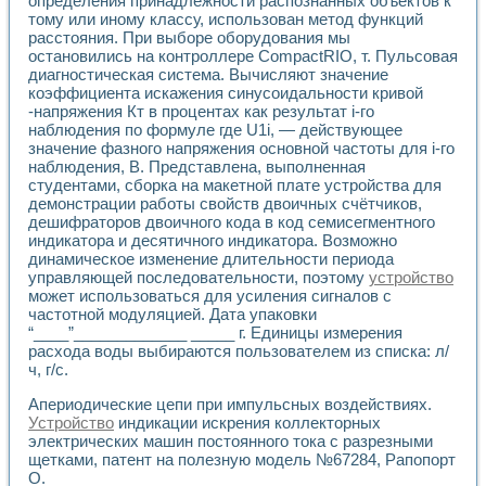
определения принадлежности распознанных объектов к
Универсальный стенд для исследования электрических ха
тому или иному классу, использован метод функций
Лабораторные практикумы по информационно-измерител
расстояния. При выборе оборудования мы
Виртуальный измеритель частотных характеристик на осн
остановились на контроллере CompactRIO, т. Пульсовая
Лабораторный практикум по основам теории Коммутации
диагностическая система. Вычисляют значение
Разработка виртуальной лабораторной работы «Имитаци
коэффициента искажения синусоидальности кривой
Виртуальные практикумы по электротехнике в среде LabV
-напряжения Кт в процентах как результат i-го
Из опыта внедрения в рамках национального проекта «Об
наблюдения по формуле где U1i, — действующее
Исследование эффективности решателей обыкновенных 
значение фазного напряжения основной частоты для i-го
Опыт разработки LabVIEW лабораторных практикумов н
наблюдения, В. Представлена, выполненная
студентами, сборка на макетной плате устройства для
Проблемы повышения качества образования и подготовки
демонстрации работы свойств двоичных счётчиков,
Развитие LabVIEW лабораторного практикума по электр
дешифраторов двоичного кода в код семисегментного
Разработка виртуальной лаборатории по электротехнике 
индикатора и десятичного индикатора. Возможно
Усовершенствованные алгоритмы частотного анализа для
динамическое изменение длительности периода
Об опыте работы учебного центра «Технологии NATIONAL
управляющей последовательности, поэтому
устройство
Технологии NI в магистерской программе «Прикладная фи
может использоваться для усиления сигналов с
Система диагностики двигателей постоянного тока
частотной модуляцией. Дата упаковки
Автоматизированный стенд формирования электромагнитн
“____”_____________ _____ г. Единицы измерения
расхода воды выбираются пользователем из списка: л/
Лабораторный практикум по курсу ИИС на базе оборудов
ч, г/с.
Партнеры
Академические и отраслевые институты
Апериодические цепи при импульсных воздействиях.
Учебные заведения
Устройство
индикации искрения коллекторных
Бизнес
электрических машин постоянного тока с разрезными
Контакты
щетками, патент на полезную модель №67284, Рапопорт
О.