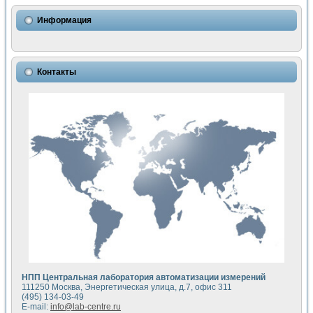
Использование NI LabVIEW для математического моделир
Исследовние возможности создания измерителя ВАХ фото
Информация
Математическое моделирование генератора сигналов - и
Моделирование и экспериментальное исследование линей
Применение осциллографического модуля с высоким разр
Симуляция отклика импульсного радиолокационного сигнал
Контакты
Автоматизация формирования уравнений состояния для и
Блок гальванической развязки для устройства сбора данн
Разработка автоматизированного стенда для измерения о
Применение среды LabVIEW для построения картины возб
Портативная система для определения показателей качес
Использование LabVIEW для управления источником пит
Устройство для снятия вольт-амперных характеристик со
Передовые научные технологии: нано-, фемто-, биотехнологи
Автоматизированная установка по измерению временных 
Автоматизированный лабораторный комплекс на базе Lab
Визуализация моделирования и оптимизации тепловой об
Виртуальный прибор для исследования функциональных в
Исследование возможности создания экономичного виртуа
Исследование кинетики движения макрочастиц в упорядо
Комплекс автоматизированной диагностики крови
НПП Центральная лаборатория автоматизации измерений
Метод прогнозирования свойств дисперсных продуктов п
111250 Москва, Энергетическая улица, д.7, офис 311
Недорогая система управления сверхпроводящим соленои
(495) 134-03-49
E-mail:
info@lab-centre.ru
Применение технологий NI в курсе экспериментальной фи