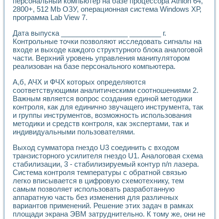
персональный компьютер на базе процессора Athlon 64,
Разработка виртуальных тренажеров путем моделировани
2800+, 512 Mb ОЗУ, операционная система Windows ХР,
Система блокировок, сигнализации и защиты ускорителя 
программа Lab View 7.
Система сбора данных и управления процессом цементир
Управление температурой газовой среды специальной ба
Дата выпуска _________________ ________ г.
Разработка программного обеспечения с использованием
Контрольные точки позволяют исследовать сигналы на
Использование технологий NATIONAL INSTRUMENTS при ра
входе и выходе каждого структурного блока аналоговой
Оборудование для промышленной термотрансферной мар
части. Верхний уровень управления манипулятором
реализован на базе персонального компьютера.
Автоматизация реометрических исследований на базе La
Применение измерителя иммитанса для исследова¬ния эле
А,б, АЧХ и ФЧХ которых определяются
Исследование электромагнитных переходных процессов при
соответствующими аналитическими соотношениями 2.
Стенд для исследования электрических переходных харак
Важным является вопрос создания единой методики
Автоматизация контроля сварных швов на базе техноло
контроля, как для единично звучащего инструмента, так
Измерительный контроль с применением неиндустриальны
и группы инструментов, возможность использования
Моделирование надежности и эффективности систем упра
методики и средств контроля, как экспертами, так и
индивидуальными пользователями.
Лабораторные практикумы и учебные стенды
Автоматизация лабораторного стенда по измерению проф
Выход сумматора гнездо U3 соединить с входом
Автоматизированные лабораторные комплексы для вузов,
транзисторного усилителя гнездо U1. Аналоговая схема
Виртуальный прибор для исследования нелинейных рези
стабилизации, 3 - стабилизируемый контур п/п лазера.
Использование виртуальных приборов в процесе изучения
Система контроля температуры с обратной связью
Использование программ ELECTRONICS WORKBENCH-MULTI
легко вписывается в цифровую схемотехнику, тем
Лабораторный практикум по дисциплине «Цифровые вычис
самым позволяет использовать разработанную
Лабораторный практикум по ИНС на основе LabVIEW
аппаратную часть без изменения для различных
вариантов применений. Решение этих задач в рамках
Лабораторный практикум по основам теории коммутации
площади экрана ЭВМ затруднительно. К тому же, они не
Опыт использования NI LabVIEW для создания лабораторн