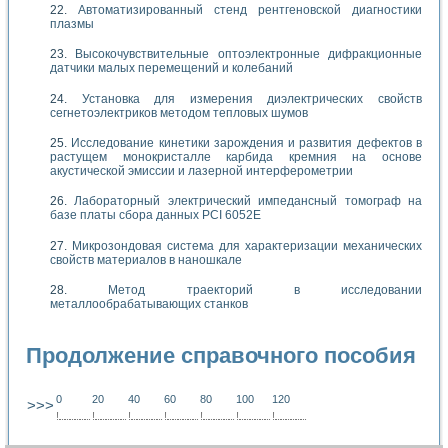
Автоматизированный стенд рентгеновской диагностики
плазмы
Высокочувствительные оптоэлектронные дифракционные
датчики малых перемещений и колебаний
Установка для измерения диэлектрических свойств
сегнетоэлектриков методом тепловых шумов
Исследование кинетики зарождения и развития дефектов в
растущем монокристалле карбида кремния на основе
акустической эмиссии и лазерной интерферометрии
Лабораторный электрический импедансный томограф на
базе платы сбора данных PCI 6052E
Микрозондовая система для характеризации механических
свойств материалов в наношкале
Метод траекторий в исследовании
металлообрабатывающих станков
Продолжение справочного пособия
0
20
40
60
80
100
120
>>>
!
.
.
.
.
.
.
.
.
.
.
.
.
.
.
.
.
.
.
.
!
.
.
.
.
.
.
.
.
.
.
.
.
.
.
.
.
.
.
.
!
.
.
.
.
.
.
.
.
.
.
.
.
.
.
.
.
.
.
.
!
.
.
.
.
.
.
.
.
.
.
.
.
.
.
.
.
.
.
.
!
.
.
.
.
.
.
.
.
.
.
.
.
.
.
.
.
.
.
.
!
.
.
.
.
.
.
.
.
.
.
.
.
.
.
.
.
.
.
.
!
.
.
.
.
.
.
.
.
.
.
.
.
.
.
.
.
.
.
.