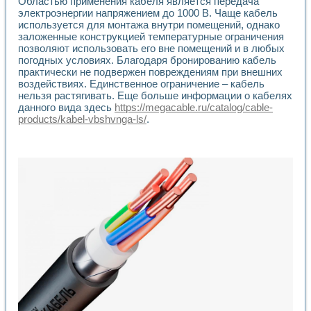
Областью применения кабеля является передача
Разработка виртуальных тренажеров путем моделировани
электроэнергии напряжением до 1000 В. Чаще кабель
Система блокировок, сигнализации и защиты ускорителя 
используется для монтажа внутри помещений, однако
Система сбора данных и управления процессом цементир
заложенные конструкцией температурные ограничения
Управление температурой газовой среды специальной ба
позволяют использовать его вне помещений и в любых
Разработка программного обеспечения с использованием
погодных условиях. Благодаря бронированию кабель
Использование технологий NATIONAL INSTRUMENTS при ра
практически не подвержен повреждениям при внешних
Оборудование для промышленной термотрансферной мар
воздействиях. Единственное ограничение – кабель
Автоматизация реометрических исследований на базе La
нельзя растягивать. Еще больше информации о кабелях
данного вида здесь
https://megacable.ru/catalog/cable-
Применение измерителя иммитанса для исследова¬ния эле
products/kabel-vbshvnga-ls/
.
Исследование электромагнитных переходных процессов при
Стенд для исследования электрических переходных харак
Автоматизация контроля сварных швов на базе техноло
Измерительный контроль с применением неиндустриальны
Моделирование надежности и эффективности систем упра
Лабораторные практикумы и учебные стенды
Автоматизация лабораторного стенда по измерению проф
Автоматизированные лабораторные комплексы для вузов,
Виртуальный прибор для исследования нелинейных рези
Использование виртуальных приборов в процесе изучения
Использование программ ELECTRONICS WORKBENCH-MULTI
Лабораторный практикум по дисциплине «Цифровые вычис
Лабораторный практикум по ИНС на основе LabVIEW
Лабораторный практикум по основам теории коммутации
Опыт использования NI LabVIEW для создания лабораторн