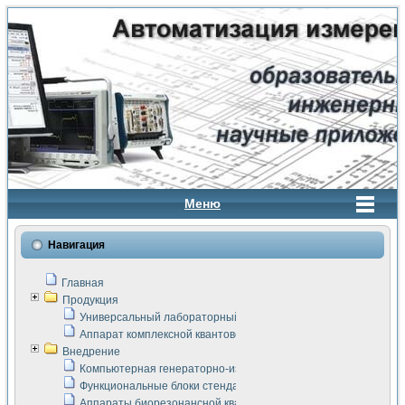
Меню
Навигация
Главная
Продукция
Универсальный лабораторный стенд "Сигнал-USB"
Аппарат комплексной квантовой терапии Интроскан
Внедрение
Компьютерная генераторно-измерительная система
Функциональные блоки стенда "Сигнал-USB"
Аппараты биорезонансной квантовой терапии серии СКАН