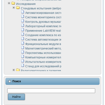
Исследования
Стендовые испытания (виброакустика, тензометрия и т.п.)
Автоматизированная система измерения параметров дизе
Система мониторинга состояния тяговых электродвигателей
Контроль духовых музыкальных инструментов
Лабораторный комплекс по исследованию элементной ба
Применение LabVIEW real-time module для моделирования
Создание комплекса по измерению скорости подвижного с
Система автоматизации экспериментальных исследований 
Функциональные модули в стандарте Nl SCXI для ультраз
Магнитометрический метод в дефектоскопии сварных шво
Перспективы использования машинного зрения в составе
Компьютерные измерительные системы для лабораторных
Испытательно-измерительный комплекс аппаратуры для о
Стенд для исследований рабочих процессов ДВС в динам
Радиоэлектроника и телекоммуникации
LabVIEW в расчетах радиолиний систем передачи данных
Аппаратно-программный комплекс для исследования АЧХ 
Поиск
Виртуальный лабораторный стенд для исследования пар
Измерение шумовых параметров операционных усилител
Измерительный преобразователь на основе цифровой обр
Инструменты для исследования выравнивания электричес
Инструменты для исследования компенсации эхо-сигнало