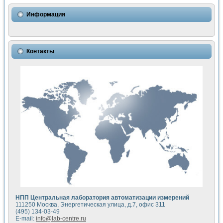
Использование NI LabVIEW для математического моделир
Исследовние возможности создания измерителя ВАХ фото
Информация
Математическое моделирование генератора сигналов - и
Моделирование и экспериментальное исследование линей
Применение осциллографического модуля с высоким разр
Симуляция отклика импульсного радиолокационного сигнал
Контакты
Автоматизация формирования уравнений состояния для и
Блок гальванической развязки для устройства сбора данн
Разработка автоматизированного стенда для измерения о
Применение среды LabVIEW для построения картины возб
Портативная система для определения показателей качес
Использование LabVIEW для управления источником пит
Устройство для снятия вольт-амперных характеристик со
Передовые научные технологии: нано-, фемто-, биотехнологи
Автоматизированная установка по измерению временных 
Автоматизированный лабораторный комплекс на базе Lab
Визуализация моделирования и оптимизации тепловой об
Виртуальный прибор для исследования функциональных в
Исследование возможности создания экономичного виртуа
Исследование кинетики движения макрочастиц в упорядо
Комплекс автоматизированной диагностики крови
НПП Центральная лаборатория автоматизации измерений
Метод прогнозирования свойств дисперсных продуктов п
111250 Москва, Энергетическая улица, д.7, офис 311
Недорогая система управления сверхпроводящим соленои
(495) 134-03-49
E-mail:
info@lab-centre.ru
Применение технологий NI в курсе экспериментальной фи