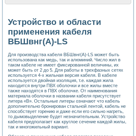
Расчет переноса аэрозоля и выпадения осадка в реально
Формирование линейной шкалы цвета модели CIE L*a*b с
Установка для измерения вольтамперных характеристик с
Устройство и области
Применение NI VISION для геометрического анализа в ме
Система температурной стабилизации
применения кабеля
Управление движением с помощью программно - аппаратног
ВБШвнг(А)-LS
Определение параметров всплывающих газовых пузырьков
Система управления асинхронным тиристорным электроп
Лазерный профилометр
Для производства кабеля ВБШвнг(А)-LS может быть
Применение средств NATIONAL INSTRUMENTS для автомат
использована как медь, так и алюминий. Число жил в
Разработка автоматизированного стенда для исследован
таком кабеле не имеет фиксированной величины, их
Автоматизированный стенд рентгеновской диагностики п
может быть от 2 до 5. Для работы в трехфазных сетях
Высокочувствительные оптоэлектронные дифракционные 
используется 4-х жильная версия кабеля. В кабеле
Установка для измерения диэлектрических свойств сегне
используется двойная изоляция, т.е. каждая жила
Исследование кинетики зарождения и развития дефектов 
находится внутри ПВХ оболочки и все жилы вместе
также находятся в ПВХ оболочке. От наименования
Лабораторный электрический импедансный томограф на б
материала оболочки в названии кабеля присутствует
Микрозондовая система для характеризации механических
литера «В». Остальные литеры означают что кабель
Метод траекторий в исследовании металлообрабатывающ
дополнительно бронирован стальной лентой, кабель не
Промышленная автоматизация
способствует горению и даже если его сильно нагреть,
Автоматизация технологических процессов получения дис
то дымовыделение будет незначительным. Устройство
Использование систем технического зрения для контроля
кабеля предполагает как круглое сечение каждой жилы,
Исследование электромагнитных переходных процессов при
так и многожильный вариант.
Применение LabVIEW при разработке обучающих информа