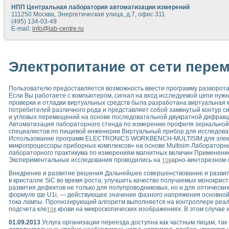
НПП Центральная лаборатория автоматизации измерений
111250 Москва, Энергетическая улица, д.7, офис 311
(495) 134-03-49
E-mail:
info@lab-centre.ru
Электропитание от сети перем
Пользователю предоставляется возможность ввести программу разворот
Если Вы работаете с компьютером, сигнал на вход исследуемой цепи нужно
проверки и отладки виртуальных средств была разработана виртуальная 
потребителей различного рода и представляет собой замкнутый контур 
и угловых перемещений на основе последовательной двукратной дифракц
Автоматизация лабораторного стенда по измерению профиля зеркальной
специалистов по пищевой инженерии Виртуальный прибор для исследован
Использование программ ELECTRONICS WORKBENCH-MULTISIM для электро
микропроцессоры приборных комплексов» на основе Multisim Лабораторн
лабораторного практикума по измерениям магнитных величин Применени
Экспериментальные исследования проводились на
ток
арно-винторезном с
Внедрение и развитие решения Дальнейшее совершенствование и развити
в кристалле SiC во время роста; улучшить качество получаемых монокри
развития дефектов не только для полупроводниковых, но и для оптически
формуле где U1i, — действующее значение фазного напряжения основной 
тока лампы. Прогнозирующий алгоритм выполняется на контроллере реал
подсчета кле
ток
крови на микроскопических изображениях. В этом случае
01.09.2013
Услуга организации переезда доступна как частным лицам, так