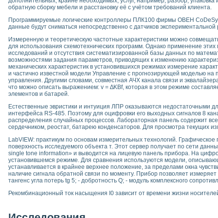
дополнительных, крайне необходимых, услуг, например, разбор, упаковка
обратную сборку мебели и расстановку её с учётом требований клиента.
Программируемые логические контроллеры ПЛК100 фирмы ОВЕН CoDeSys v 
данные будут сниматься непосредственно с датчиков экспериментальной 
Измеренную и теоретическую частотные характеристики можно совмещать 
для использования схемотехнических программ. Однако применение этих 
исследований и отсутствия систематизированной базы данных по математ
возможностями задания параметров, приводящих к изменению характериз
механических характеристик в установившихся режимах измерение характ
и частично известной модели Управление с прогнозирующей моделью на 
управления. Другими словами, совместная АЧХ канала связи и эквалайзер
что можно описать выражением: v = ∆KBf, которая в этом режиме составл
элементов и батарей.
Естественные эвристики и интуиция ЛПР оказываются недостаточными дл
интерфейса RS-485. Поэтому для оцифровки его выходных сигналов 8 канало
распределения случайных процессов. Лабораторная панель содержит все 
сердечником, реостат, батарею конденсаторов. Для просмотра текущих
LabVIEW: практикум по основам измерительных технологий. Графическое
поверхность исследуемого объекта т. Этот сервер получает по сети данн
single tone information» и выводится на лицевую панель прибора. На ц
установившемся режиме. Для сравнения используются модели, описывающ
устанавливается в крайнее верхнее положение, за пределами окна чувс
наличие сигнала обратной связи по моменту. Прибор позволяет измеряет с
тангенс угла потерь tg 5; - добротность Q; - модуль комплексного сопротив
Рекомбинационный ток насыщения I0 зависит от времени жизни носителей
Исследования