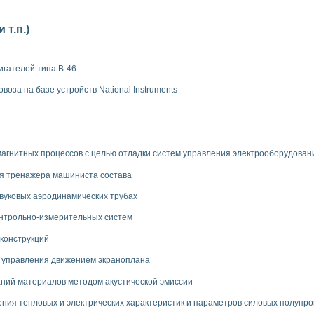
т.п.)
гателей типа В-46
оза на базе устройств National Instruments
магнитных процессов с целью отладки систем управления электрооборудован
ля тренажера машиниста состава
вуковых аэродинамических трубах
онтрольно-измерительных систем
конструкций
ы управления движением экраноплана
ий материалов методом акустической эмиссии
ия тепловых и электрических характеристик и параметров силовых полупр