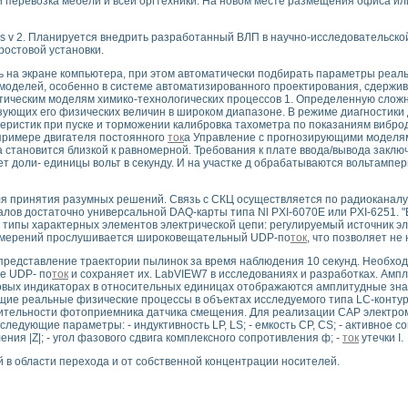
 и перевозка мебели и всей оргтехники. На новом месте размещения офиса 
2. Планируется внедрить разработанный ВЛП в научно-исследовательской 
ростовой установки.
на экране компьютера, при этом автоматически подбирать параметры реальн
моделей, особенно в системе автоматизированного проектирования, сдержив
ическим моделям химико-технологических процессов 1. Определенную сложно
ующих его физических величин в широком диапазоне. В режиме диагностики
еристик при пуске и торможении калибровка тахометра по показаниям вибро
примере двигателя постоянного
ток
а Управление с прогнозирующими моделями
а становится близкой к равномерной. Требования к плате ввода/вывода заклю
яет доли- единицы вольт в секунду. И на участке д обрабатываются вольтамп
я принятия разумных решений. Связь с СКЦ осуществляется по радиоканалу
в достаточно универсальной DAQ-карты типа Nl PXI-6070E или PXI-6251. "Elec
типы характерных элементов электрической цепи: регулируемый источник эл
 измерений прослушивается широковещательный UDP-по
ток
, что позволяет н
 представление траектории пылинок за время наблюдения 10 секунд. Необх
ые UDP- по
ток
и сохраняет их. LabVIEW7 в исследованиях и разработках. Амп
ифровых индикаторах в относительных единицах отображаются амплитудные зн
ие реальные физические процессы в объектах исследуемого типа LC-контура
твительности фотоприемника датчика смещения. Для реализации САР электро
ледующие параметры: - индуктивность LP, LS; - емкость СР, CS; - активное с
ления |Z|; - угол фазового сдвига комплексного сопротивления ф; -
ток
утечки I.
 в области перехода и от собственной концентрации носителей.