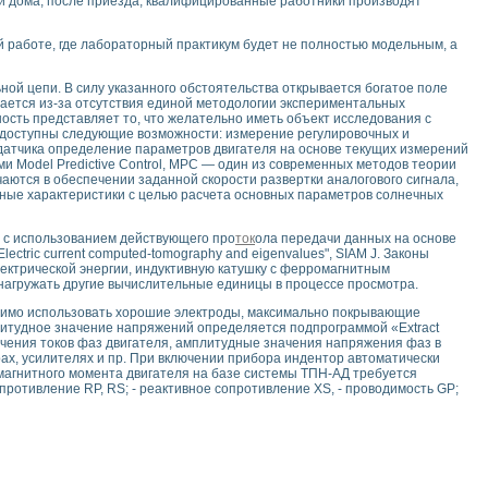
или дома, после приезда, квалифицированные работники производят
работе, где лабораторный практикум будет не полностью модельным, а
ой цепи. В силу указанного обстоятельства открывается богатое поле
ается из-за отсутствия единой методологии экспериментальных
сть представляет то, что желательно иметь объект исследования с
 доступны следующие возможности: измерение регулировочных и
датчика определение параметров двигателя на основе текущих измерений
 Model Predictive Control, MPC — один из современных методов теории
чаются в обеспечении заданной скорости развертки аналогового сигнала,
ерные характеристики с целью расчета основных параметров солнечных
 с использованием действующего про
ток
ола передачи данных на основе
tric current computed-tomography and eigenvalues", SIAM J. Законы
ектрической энергии, индуктивную катушку с ферромагнитным
е нагружать другие вычислительные единицы в процессе просмотра.
одимо использовать хорошие электроды, максимально покрывающие
литудное значение напряжений определяется подпрограммой «Extract
ачения токов фаз двигателя, амплитудные значения напряжения фаз в
х, усилителях и пр. При включении прибора индентор автоматически
магнитного момента двигателя на базе системы ТПН-АД требуется
опротивление RP, RS; - реактивное сопротивление XS, - проводимость GP;