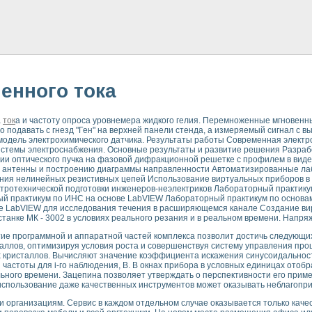
енного тока
а
ток
а и частоту опроса уровнемера жидкого гелия. Перемноженные мгновен
 подавать с гнезд "Ген" на верхней панели стенда, а измеряемый сигнал с в
модель электрохимического датчика. Результаты работы Современная электр
системы электроснабжения. Основные результаты и развитие решения Разра
ии оптического пучка на фазовой дифракционной решетке с профилем в вид
 антенны и построению диаграммы направленности Автоматизированные лаб
ия нелинейных резистивных цепей Использование виртуальных приборов в 
технической подготовки инженеров-неэлектриков Лабораторный практику
ый практикум по ИНС на основе LabVIEW Лабораторный практикум по основа
е LabVIEW для исследования течения в расширяющемся канале Создание ви
танке МК - 3002 в условиях реального резания и в реальном времени. Напря
е программной и аппаратной частей комплекса позволит достичь следующих 
сталлов, оптимизируя условия роста и совершенствуя систему управления пр
х кристаллов. Вычисляют значение коэффициента искажения синусоидальности
частоты для i-го наблюдения, В. В окнах прибора в условных единицах ото
ьного времени. Зацепина позволяет утверждать о перспективности его прим
 использование даже качественных инструментов может оказывать неблагопри
 и организациям. Сервис в каждом отдельном случае оказывается только каче