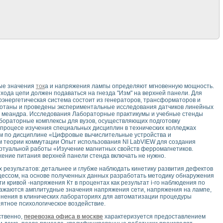
ные значения
ток
а и напряжения лампы определяют мгновенную мощность.
ыхода цепи должен подаваться на гнезда "Изм" на верхней панели. Для
оэнергетическая система состоит из генераторов, трансформаторов и
ботаны и проведены экспериментальные исследования датчиков линейных
е меандра. Исследования Лабораторные практикумы и учебные стенды
ораторные комплексы для вузов, осуществляющих подготовку
процесе изучения специальных дисциплин в технических колледжах
м по дисциплине «Цифровые вычислительные устройства и
м теории коммутации Опыт использования NI LabVIEW для создания
ртуальной работы «Изучение магнитных свойств ферромагнетиков.
жение питания верхней панели стенда включать не нужно.
результатов: детальнее и глубже наблюдать кинетику развития дефектов
оцессом, на основе полученных данных разработать методику обнаружения
 кривой -напряжения Кт в процентах как результат i-го наблюдения по
бражаются амплитудные значения напряжения сети, напряжения на лампе,
енения в клинических лабораториях для автоматизации процедуры
ятное психологическое воздействие.
ственно,
перевозка офиса в москве
характеризуется предоставлением