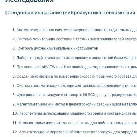
Стендовые испытания (виброакустика, тензометрия и 
Автоматизированная система измерения параметров дизельных дви
Система мониторинга состояния тяговых электродвигателей электров
Контроль духовых музыкальных инструментов
Лабораторный комплекс по исследованию элементной базы машин
Применение LabVIEW real-time module для моделирования электро
Создание комплекса по измерению скорости подвижного состава д
Система автоматизации экспериментальных исследований в гиперз
Функциональные модули в стандарте Nl SCXI для ультразвуковых к
Магнитометрический метод в дефектоскопии сварных швов металло
Перспективы использования машинного зрения в составе систем
Компьютерные измерительные системы для лабораторных испытан
Испытательно-измерительный комплекс аппаратуры для определен