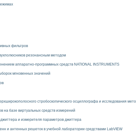
режимах
тивных фильтров
двухполюсников резонансным методом
менением аппаратно-программных средств NATIONAL INSTRUMENTS
ыборок мгновенных значений
ов
ерхширокополосного стробоскопического осциллографа и исследования мет
в на базе виртуальных средств измерений
 джиттера и измерителя параметров джиттера
енн и антенных решеток в учебной лаборатории средствами LabVIEW