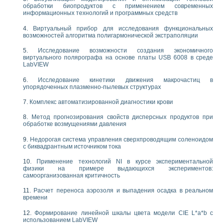
обработки биопродуктов с применением современных
информационных технологий и программных средств
Виртуальный прибор для исследования функциональных
возможностей алгоритма полигармонической экстраполяции
Исследование возможности создания экономичного
виртуального полярографа на основе платы USB 6008 в среде
LabVIEW
Исследование кинетики движения макрочастиц в
упорядоченных плазменно-пылевых структурах
Комплекс автоматизированной диагностики крови
Метод прогнозирования свойств дисперсных продуктов при
обработке возмущениями давления
Недорогая система управления сверхпроводящим соленоидом
с биквадрантным источником тока
Применение технологий NI в курсе экспериментальной
физики на примере выдающихся экспериментов:
самоорганизованная критичность
Расчет переноса аэрозоля и выпадения осадка в реальном
времени
Формирование линейной шкалы цвета модели CIE L*a*b с
использованием LabVIEW