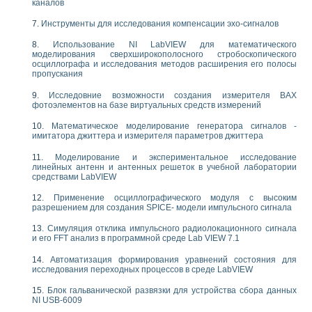
каналов
Инструменты для исследования компенсации эхо-сигналов
Использование NI LabVIEW для математического
моделирования сверхширокополосного стробоскопического
осциллографа и исследования методов расширения его полосы
пропускания
Исследовние возможности создания измерителя ВАХ
фотоэлементов на базе виртуальных средств измерений
Математическое моделирование генератора сигналов -
имитатора джиттера и измерителя параметров джиттера
Моделирование и экспериментальное исследование
линейных антенн и антенных решеток в учебной лаборатории
средствами LabVIEW
Применение осциллографического модуля с высоким
разрешением для создания SPICE- модели импульсного сигнала
Симуляция отклика импульсного радиолокационного сигнала
и его FFT анализ в программной среде Lab VIEW 7.1
Автоматизация формирования уравнений состояния для
исследования переходных процессов в среде LabVIEW
Блок гальванической развязки для устройства сбора данных
NI USB-6009