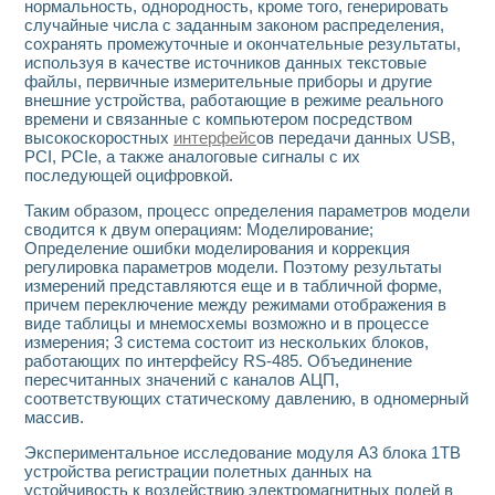
нормальность, однородность, кроме того, генерировать
случайные числа с заданным законом распределения,
сохранять промежуточные и окончательные результаты,
используя в качестве источников данных текстовые
файлы, первичные измерительные приборы и другие
внешние устройства, работающие в режиме реального
времени и связанные с компьютером посредством
высокоскоростных
интерфейс
ов передачи данных USB,
PCI, PCIe, а также аналоговые сигналы с их
последующей оцифровкой.
Таким образом, процесс определения параметров модели
сводится к двум операциям: Моделирование;
Определение ошибки моделирования и коррекция
регулировка параметров модели. Поэтому результаты
измерений представляются еще и в табличной форме,
причем переключение между режимами отображения в
виде таблицы и мнемосхемы возможно и в процессе
измерения; 3 система состоит из нескольких блоков,
работающих по интерфейсу RS-485. Объединение
пересчитанных значений с каналов АЦП,
соответствующих статическому давлению, в одномерный
массив.
Экспериментальное исследование модуля A3 блока 1ТВ
устройства регистрации полетных данных на
устойчивость к воздействию электромагнитных полей в