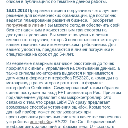
описан в публикациях по тематике данной работы.
16.01.2013
Программа лизинга погрузчиков - это лучшее
решение для коммерческих организаций, где постоянно
ведется планирование развития бизнеса. Приобретая
погрузчик в лизинг
вы можете сегодня обеспечить свой
бизнес надежным и качественным транспортом на
доступных условиях. Вы можете получить в лизинг
именно тот погрузчик, который полностью соответствует
вашим техническим и коммерческим требованиям. Для
вашего удобства, предлагаются в лизинг погрузчики и
спецтехника на срок от до 5-и лет.
Измеряемые лазерным датчиком расстояния до точек
профиля и сигналы управления на считывание данных, а
также сигналы мониторинга выдаются и принимаются
датчиком в формате интерфейса RS232C, а команды на
мотопривод транслятора и ротатора - в формате
интерфейса Centronics. Симулированный таким образом
сигнал поступает на вход FFT анализатора Рис. При этом
подключением управляет сам микроконтроллер. Это
связано с тем, что среда LabVIEW сразу предлагает
возможные способы устранения ошибок. Кроме того,
данный прибор может использоваться при
проектировании различных систем в качестве оконечного
устройства
интерфейс
а RS232. Где Сх - безразмерный
коэффициент, зависящий от формы тела; U - скорость