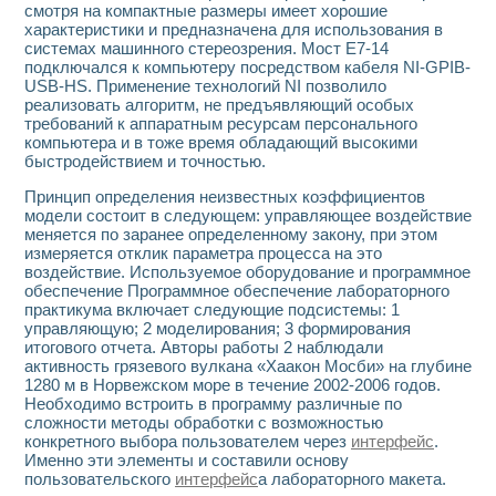
смотря на компактные размеры имеет хорошие
характеристики и предназначена для использования в
системах машинного стереозрения. Мост Е7-14
подключался к компьютеру посредством кабеля NI-GPIB-
USB-HS. Применение технологий NI позволило
реализовать алгоритм, не предъявляющий особых
требований к аппаратным ресурсам персонального
компьютера и в тоже время обладающий высокими
быстродействием и точностью.
Принцип определения неизвестных коэффициентов
модели состоит в следующем: управляющее воздействие
меняется по заранее определенному закону, при этом
измеряется отклик параметра процесса на это
воздействие. Используемое оборудование и программное
обеспечение Программное обеспечение лабораторного
практикума включает следующие подсистемы: 1
управляющую; 2 моделирования; 3 формирования
итогового отчета. Авторы работы 2 наблюдали
активность грязевого вулкана «Хаакон Мосби» на глубине
1280 м в Норвежском море в течение 2002-2006 годов.
Необходимо встроить в программу различные по
сложности методы обработки с возможностью
конкретного выбора пользователем через
интерфейс
.
Именно эти элементы и составили основу
пользовательского
интерфейс
а лабораторного макета.