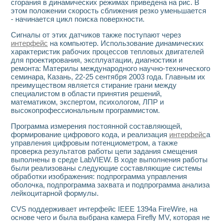
сгорания в динамических режимах приведена на рис. В
этом положении скорость сближения резко уменьшается
- начинается цикл поиска поверхности.
Сигналы от этих датчиков также поступают через
интерфейс
на компьютер. Использование динамических
характеристик рабочих процессов тепловых двигателей
для проектирования, эксплуатации, диагностики и
ремонта: Материлы международного научно-технического
семинара, Казань, 22-25 сентября 2003 года. Главным их
преимуществом является стирание грани между
специалистом в области принятия решений,
математиком, экспертом, психологом, ЛПР и
высокопрофессиональным программистом.
Программа измерения постоянной составляющей,
формирование цифрового кода, и реализация
интерфейс
а
управления цифровым потенциометром, а также
проверка результатов работы цепи задания смещения
выполнены в среде LabVIEW. В ходе выполнения работы
были реализованы следующие составляющие системы
обработки изображения: подпрограмма управления
оболочка, подпрограмма захвата и подпрограмма анализа
лейкоцитарной формулы.
CVS поддерживает интерфейс IEEE 1394a FireWire, на
основе чего и была выбрана камера Firefly MV, которая не