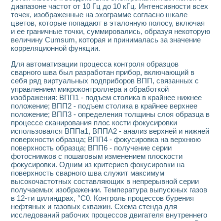
диапазоне частот от 10 Гц до 10 кГц. Интенсивности всех
точек, изображенные на эхограмме согласно шкале
цветов, которые попадают в эталонную полосу, включая
и ее граничные точки, суммировались, образуя некоторую
величину Cumsum, которая и принималась за значение
корреляционной функции.
Для автоматизации процесса контроля образцов
сварного шва был разработан прибор, включающий в
себя ряд виртуальных подприборов ВПП, связанных с
управлением микроконтроллера и обработкой
изображения: ВПП1 - подъем столика в крайнее нижнее
положение; ВПП2 - подъем столика в крайнее верхнее
положение; ВПП3 - определения толщины слоя образца в
процессе сканирования плос кости фокусировки
использовался ВППа1, ВППА2 - анализ верхней и нижней
поверхности образца; ВПП4 - фокусировка на верхнюю
поверхность образца; ВПП6 - получение серии
фотоснимков с пошаговым изменением плоскости
фокусировки. Одним из критериев фокусировки на
поверхность сварного шва служит максимум
высокочастотных составляющих в непрерывной серии
получаемых изображении. Температура выпускных газов
в 12-ти цилиндрах, °С0. Контроль процессов бурения
нефтяных и газовых скважин. Схема стенда для
исследований рабочих процессов двигателя внутреннего