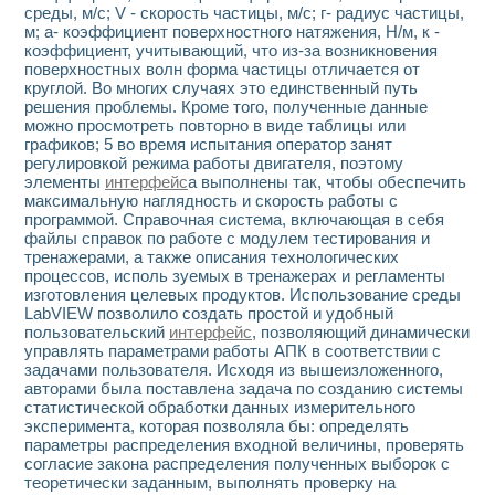
среды, м/с; V - скорость частицы, м/с; г- радиус частицы,
м; а- коэффициент поверхностного натяжения, Н/м, к -
коэффициент, учитывающий, что из-за возникновения
поверхностных волн форма частицы отличается от
круглой. Во многих случаях это единственный путь
решения проблемы. Кроме того, полученные данные
можно просмотреть повторно в виде таблицы или
графиков; 5 во время испытания оператор занят
регулировкой режима работы двигателя, поэтому
элементы
интерфейс
а выполнены так, чтобы обеспечить
максимальную наглядность и скорость работы с
программой. Справочная система, включающая в себя
файлы справок по работе с модулем тестирования и
тренажерами, а также описания технологических
процессов, исполь зуемых в тренажерах и регламенты
изготовления целевых продуктов. Использование среды
LabVIEW позволило создать простой и удобный
пользовательский
интерфейс
, позволяющий динамически
управлять параметрами работы АПК в соответствии с
задачами пользователя. Исходя из вышеизложенного,
авторами была поставлена задача по созданию системы
статистической обработки данных измерительного
эксперимента, которая позволяла бы: определять
параметры распределения входной величины, проверять
согласие закона распределения полученных выборок с
теоретически заданным, выполнять проверку на