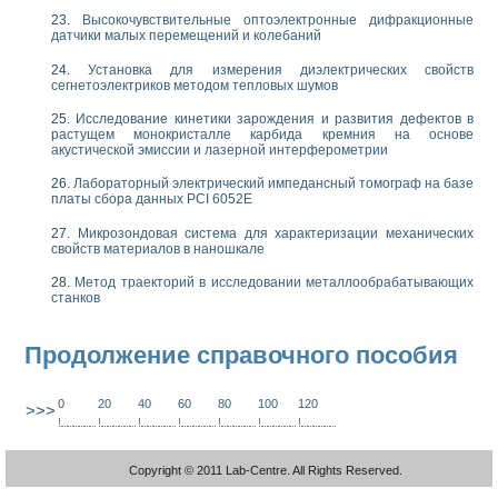
Высокочувствительные оптоэлектронные дифракционные
датчики малых перемещений и колебаний
Установка для измерения диэлектрических свойств
сегнетоэлектриков методом тепловых шумов
Исследование кинетики зарождения и развития дефектов в
растущем монокристалле карбида кремния на основе
акустической эмиссии и лазерной интерферометрии
Лабораторный электрический импедансный томограф на базе
платы сбора данных PCI 6052E
Микрозондовая система для характеризации механических
свойств материалов в наношкале
Метод траекторий в исследовании металлообрабатывающих
станков
Продолжение справочного пособия
0
20
40
60
80
100
120
>>>
!
.
.
.
.
.
.
.
.
.
.
.
.
.
.
.
.
.
.
.
!
.
.
.
.
.
.
.
.
.
.
.
.
.
.
.
.
.
.
.
!
.
.
.
.
.
.
.
.
.
.
.
.
.
.
.
.
.
.
.
!
.
.
.
.
.
.
.
.
.
.
.
.
.
.
.
.
.
.
.
!
.
.
.
.
.
.
.
.
.
.
.
.
.
.
.
.
.
.
.
!
.
.
.
.
.
.
.
.
.
.
.
.
.
.
.
.
.
.
.
!
.
.
.
.
.
.
.
.
.
.
.
.
.
.
.
.
.
.
.
Copyright © 2011 Lab-Centre. All Rights Reserved.