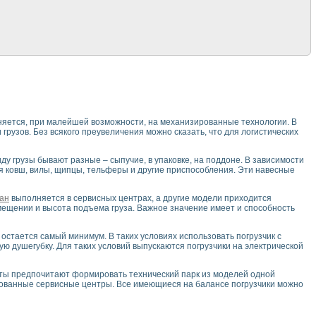
няется, при малейшей возможности, на механизированные технологии. В
рузов. Без всякого преувеличения можно сказать, что для логистических
виду грузы бывают разные – сыпучие, в упаковке, на поддоне. В зависимости
ся ковш, вилы, щипцы, тельферы и другие приспособления. Эти навесные
ан
выполняется в сервисных центрах, а другие модели приходится
мещении и высота подъема груза. Важное значение имеет и способность
стается самый минимум. В таких условиях использовать погрузчик с
 душегубку. Для таких условий выпускаются погрузчики на электрической
ты предпочитают формировать технический парк из моделей одной
изованные сервисные центры. Все имеющиеся на балансе погрузчики можно