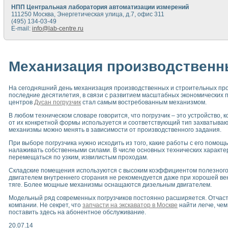
НПП Центральная лаборатория автоматизации измерений
111250 Москва, Энергетическая улица, д.7, офис 311
(495) 134-03-49
E-mail:
info@lab-centre.ru
Механизация производственн
На сегодняшний день механизация производственных и строительных про
последние десятилетия, в связи с развитием масштабных экономических п
центров
Дусан погрузчик
стал самым востребованным механизмом.
В любом техническом словаре говорится, что погрузчик – это устройство, к
от их конкретной формы используется и соответствующий тип захватывающ
механизмы можно менять в зависимости от производственного задания.
При выборе погрузчика нужно исходить из того, какие работы с его помо
налаживать собственными силами. В числе основных технических характе
перемещаться по узким, извилистым проходам.
Складские помещения используются с высоким коэффициентом полезного д
двигателем внутреннего сгорания не рекомендуется даже при хорошей вен
тяге. Более мощные механизмы оснащаются дизельным двигателем.
Модельный ряд современных погрузчиков постоянно расширяется. Отчаст
компании. Не секрет, что
запчасти на экскаватор в Москве
найти легче, че
поставить здесь на абонентное обслуживание.
20.07.14