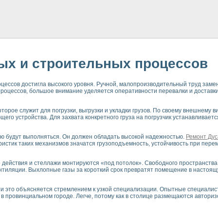
ых и строительных процессов
цессов достигла высокого уровня. Ручной, малопроизводительный труд заме
роцессов, большое внимание уделяется оперативности перевалки и доставки г
оторое служит для погрузки, выгрузки и укладки грузов. По своему внешнему 
его устройства. Для захвата конкретного груза на погрузчик устанавливает
щью будут выполняться. Он должен обладать высокой надежностью.
Ремонт Дус
ристик таких механизмов значатся грузоподъемность, устойчивость при пере
ействия и стеллажи монтируются «под потолок». Свободного пространства о
тиляции. Выхлопные газы за короткий срок превратят помещение в настоящую
и это объясняется стремлением к узкой специализации. Опытные специалис
м в провинциальном городе. Легче, потому как в столице размещаются автор