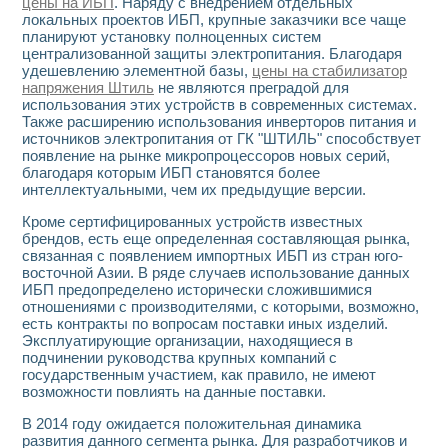
цены на ИБП
. Наряду с внедрением отдельных
локальных проектов ИБП, крупные заказчики все чаще
планируют установку полноценных систем
централизованной защиты электропитания. Благодаря
удешевлению элементной базы,
цены на стабилизатор
напряжения Штиль
не являются преградой для
использования этих устройств в современных системах.
Также расширению использования инверторов питания и
источников электропитания от ГК "ШТИЛЬ" способствует
появление на рынке микропроцессоров новых серий,
благодаря которым ИБП становятся более
интеллектуальными, чем их предыдущие версии.
Кроме сертифицированных устройств известных
брендов, есть еще определенная составляющая рынка,
связанная с появлением импортных ИБП из стран юго-
восточной Азии. В ряде случаев использование данных
ИБП предопределено исторически сложившимися
отношениями с производителями, с которыми, возможно,
есть контракты по вопросам поставки иных изделий.
Эксплуатирующие организации, находящиеся в
подчинении руководства крупных компаний с
государственным участием, как правило, не имеют
возможности повлиять на данные поставки.
В 2014 году ожидается положительная динамика
развития данного сегмента рынка. Для разработчиков и